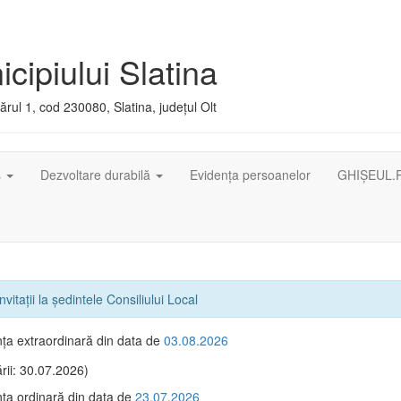
cipiului Slatina
rul 1, cod 230080, Slatina, județul Olt
ș
Dezvoltare durabilă
Evidența persoanelor
GHIȘEUL.
nvitaţii la ședintele Consiliului Local
ţa extraordinară din data de
03.08.2026
rii: 30.07.2026)
ţa ordinară din data de
23.07.2026