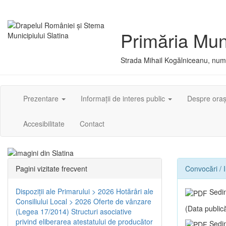
Primăria Muni
Strada Mihail Kogălniceanu, numă
Prezentare
Informații de interes public
Despre ora
Accesibilitate
Contact
Pagini vizitate frecvent
Convocări / I
Dispoziţii ale Primarului > 2026
Hotărâri ale
Sedin
Consiliului Local > 2026
Oferte de vânzare
(Data publică
(Legea 17/2014)
Structuri asociative
privind eliberarea atestatului de producător
Sedin