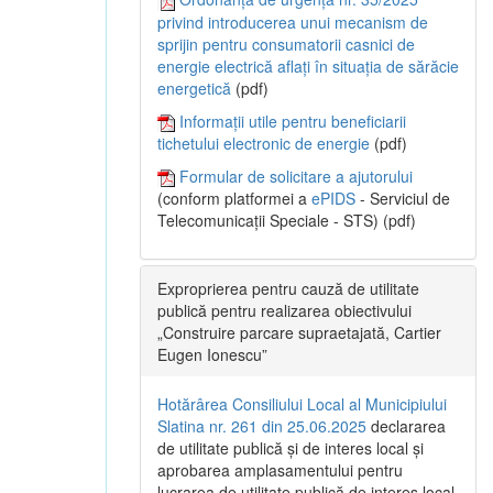
privind introducerea unui mecanism de
sprijin pentru consumatorii casnici de
energie electrică aflați în situația de sărăcie
energetică
(pdf)
Informații utile pentru beneficiarii
tichetului electronic de energie
(pdf)
Formular de solicitare a ajutorului
(conform platformei a
ePIDS
- Serviciul de
Telecomunicații Speciale - STS) (pdf)
Exproprierea pentru cauză de utilitate
publică pentru realizarea obiectivului
„Construire parcare supraetajată, Cartier
Eugen Ionescu”
Hotărârea Consiliului Local al Municipiului
Slatina nr. 261 din 25.06.2025
declararea
de utilitate publică și de interes local și
aprobarea amplasamentului pentru
lucrarea de utilitate publică de interes local