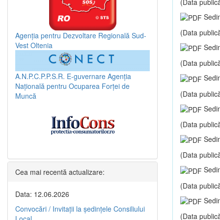
(Data publică
Sedin
(Data publică
Agenția pentru Dezvoltare Regională Sud-
Vest Oltenia
Sedin
(Data publică
A.N.P.C.P.P.S.R.
E-guvernare
Agenția
Sedin
Națională pentru Ocuparea Forței de
(Data publică
Muncă
Sedin
(Data publică
Sedin
(Data publică
Sedin
Cea mai recentă actualizare:
(Data publică
Data: 12.06.2026
Sedin
Convocări / Invitaţii la şedinţele Consiliului
(Data publică
Local