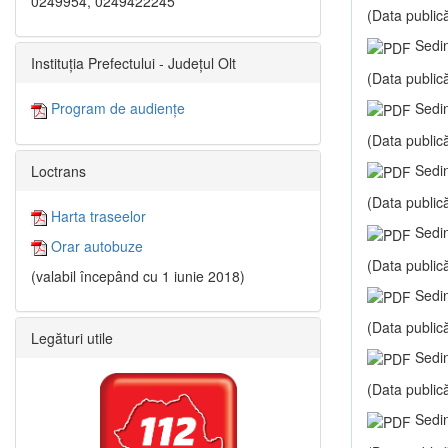
0249954, 0249422245
(Data publică
Sedin
Instituția Prefectului - Județul Olt
(Data publică
Sedin
Program de audiențe
(Data publică
Sedin
Loctrans
(Data publică
Harta traseelor
Sedin
Orar autobuze
(Data publică
(valabil începând cu 1 iunie 2018)
Sedin
(Data publică
Legături utile
Sedin
(Data publică
Sedin