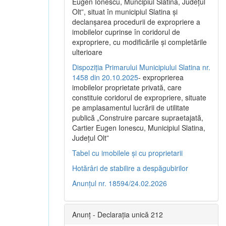
Eugen Ionescu, Muncipiul Slatina, Judeţul
Olt”, situat în municipiul Slatina şi
declanşarea procedurii de expropriere a
imobilelor cuprinse în coridorul de
expropriere, cu modificările şi completările
ulterioare
Dispoziția Primarului Municipiului Slatina nr.
1458 din 20.10.2025
- exproprierea
imobilelor proprietate privată, care
constituie coridorul de expropriere, situate
pe amplasamentul lucrării de utilitate
publică „Construire parcare supraetajată,
Cartier Eugen Ionescu, Municipiul Slatina,
Județul Olt”
Tabel cu imobilele și cu proprietarii
Hotărâri de stabilire a despăgubirilor
Anunțul nr. 18594/24.02.2026
Anunț - Declarația unică 212