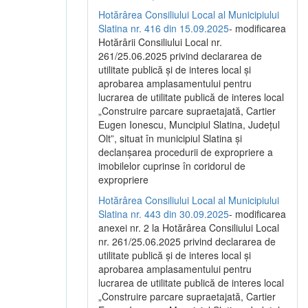
Hotărârea Consiliului Local al Municipiului
Slatina nr. 416 din 15.09.2025
- modificarea
Hotărârii Consiliului Local nr.
261/25.06.2025 privind declararea de
utilitate publică și de interes local și
aprobarea amplasamentului pentru
lucrarea de utilitate publică de interes local
„Construire parcare supraetajată, Cartier
Eugen Ionescu, Muncipiul Slatina, Județul
Olt”, situat în municipiul Slatina și
declanșarea procedurii de expropriere a
imobilelor cuprinse în coridorul de
expropriere
Hotărârea Consiliului Local al Municipiului
Slatina nr. 443 din 30.09.2025
- modificarea
anexei nr. 2 la Hotărârea Consiliului Local
nr. 261/25.06.2025 privind declararea de
utilitate publică şi de interes local şi
aprobarea amplasamentului pentru
lucrarea de utilitate publică de interes local
„Construire parcare supraetajată, Cartier