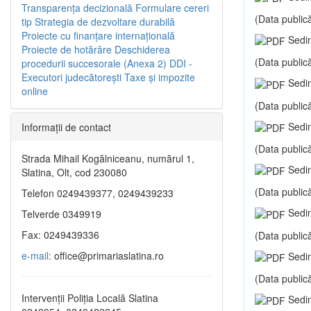
Transparenţa decizională
Formulare cereri
(Data publică
tip
Strategia de dezvoltare durabilă
Proiecte cu finanţare internaţională
Sedin
Proiecte de hotărâre
Deschiderea
(Data publică
procedurii succesorale (Anexa 2)
DDI -
Executori judecătorești
Taxe şi impozite
Sedin
online
(Data publică
Sedin
Informaţii de contact
(Data publică
Strada Mihail Kogălniceanu, numărul 1,
Sedin
Slatina, Olt, cod 230080
(Data publică
Telefon 0249439377, 0249439233
Sedin
Telverde 0349919
Fax: 0249439336
(Data publică
e-mail:
office@primariaslatina.ro
Sedin
(Data publică
Intervenții Poliția Locală Slatina
Sedin