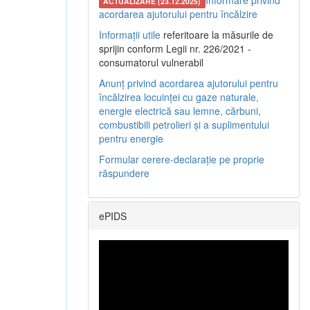
Informare privind
ACTUALIZARE (23.12.2025)
acordarea ajutorului pentru încălzire
Informații utile
referitoare la măsurile de
sprijin conform Legii nr. 226/2021 -
consumatorul vulnerabil
Anunț privind acordarea ajutorului pentru
încălzirea locuinței cu gaze naturale,
energie electrică sau lemne, cărbuni,
combustibili petrolieri și a suplimentului
pentru energie
Formular cerere-declarație pe proprie
răspundere
ePIDS