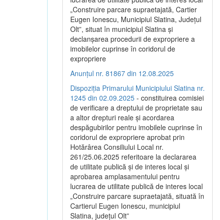
„Construire parcare supraetajată, Cartier
Eugen Ionescu, Municipiul Slatina, Județul
Olt”, situat în municipiul Slatina și
declanșarea procedurii de expropriere a
imobilelor cuprinse în coridorul de
expropriere
Anunțul nr. 81867 din 12.08.2025
Dispoziția Primarului Municipiului Slatina nr.
1245 din 02.09.2025
- constituirea comisiei
de verificare a dreptului de proprietate sau
a altor drepturi reale și acordarea
despăgubirilor pentru imobilele cuprinse în
coridorul de expropriere aprobat prin
Hotărârea Consiliului Local nr.
261/25.06.2025 referitoare la declararea
de utilitate publică și de interes local și
aprobarea amplasamentului pentru
lucrarea de utilitate publică de interes local
„Construire parcare supraetajată, situată în
Cartierul Eugen Ionescu, municipiul
Slatina, județul Olt”