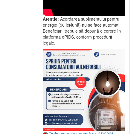
Atenție!
Acordarea suplimentului pentru
energie (50 lei/lună) nu se face automat.
Beneficiarii trebuie să depună o cerere în
platforma ePIDS, conform procedurii
legale.
Ordonanța de urgență nr. 35/2025