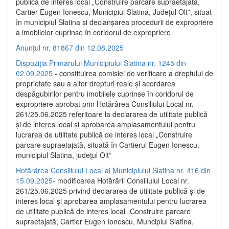
publică de interes local „Construire parcare supraetajată,
Cartier Eugen Ionescu, Municipiul Slatina, Județul Olt”, situat
în municipiul Slatina și declanșarea procedurii de expropriere
a imobilelor cuprinse în coridorul de expropriere
Anunțul nr. 81867 din 12.08.2025
Dispoziția Primarului Municipiului Slatina nr. 1245 din
02.09.2025
- constituirea comisiei de verificare a dreptului de
proprietate sau a altor drepturi reale și acordarea
despăgubirilor pentru imobilele cuprinse în coridorul de
expropriere aprobat prin Hotărârea Consiliului Local nr.
261/25.06.2025 referitoare la declararea de utilitate publică
și de interes local și aprobarea amplasamentului pentru
lucrarea de utilitate publică de interes local „Construire
parcare supraetajată, situată în Cartierul Eugen Ionescu,
municipiul Slatina, județul Olt”
Hotărârea Consiliului Local al Municipiului Slatina nr. 416 din
15.09.2025
- modificarea Hotărârii Consiliului Local nr.
261/25.06.2025 privind declararea de utilitate publică și de
interes local și aprobarea amplasamentului pentru lucrarea
de utilitate publică de interes local „Construire parcare
supraetajată, Cartier Eugen Ionescu, Muncipiul Slatina,