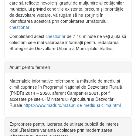
care să reflecte nevoile și gradul de mulțumire al cetățenilor
municipiului privind condițiile existente, precum și prioritățile
de dezvoltare viitoare, vă rugăm să ne sprijiniți în
identificarea acestora prin completarea următorului
chestionar
Completând acest
chestionar
de 7-10 minute ne veți ajuta să
colectam cele mai valoroase informații pentru redactarea
Strategiei de Dezvoltare Urbană a Municipiului Slatina.
Anunț pentru fermieri
Materialele informative referitoare la măsurile de mediu și
climă cuprinse în Programul Național de Dezvoltare Rurală
(PNDR) 2014 – 2020, aferent Campaniei 2021, pot fi
accesate pe site-ul Ministerului Agriculturii și Dezvoltării
Rurale
https://www.madr.ro/masuri-de-mediu-si-clima.html
Expropriere pentru lucrarea de utilitate publică de interes
local „Realizare variantă ocolitoare prin modernizarea