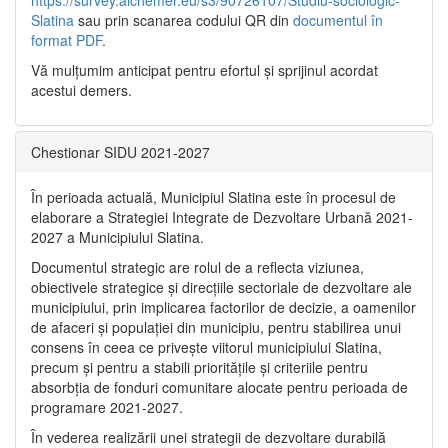
https://survey.alchemer.eu/s3/90726107/Studiu-sociologic-
Slatina
sau prin scanarea codului QR din
documentul în
format PDF
.
Vă mulţumim anticipat pentru efortul şi sprijinul acordat
acestui demers.
Chestionar SIDU 2021-2027
În perioada actuală, Municipiul Slatina este în procesul de
elaborare a Strategiei Integrate de Dezvoltare Urbană 2021‐
2027 a Municipiului Slatina.
Documentul strategic are rolul de a reflecta viziunea,
obiectivele strategice și direcțiile sectoriale de dezvoltare ale
municipiului, prin implicarea factorilor de decizie, a oamenilor
de afaceri și populației din municipiu, pentru stabilirea unui
consens în ceea ce privește viitorul municipiului Slatina,
precum și pentru a stabili prioritățile și criteriile pentru
absorbția de fonduri comunitare alocate pentru perioada de
programare 2021-2027.
În vederea realizării unei strategii de dezvoltare durabilă