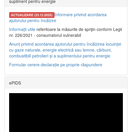
supliment pentru energie
Informare privind acordarea
ACTUALIZARE (23.12.2025)
ajutorului pentru încălzire
Informații utile
referitoare la măsurile de sprijin conform Legii
nr. 226/2021 - consumatorul vulnerabil
Anunț privind acordarea ajutorului pentru încălzirea locuinței
cu gaze naturale, energie electrică sau lemne, cărbuni,
combustibili petrolieri și a suplimentului pentru energie
Formular cerere-declarație pe proprie răspundere
ePIDS