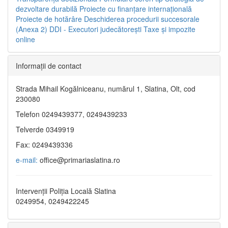
dezvoltare durabilă
Proiecte cu finanţare internaţională
Proiecte de hotărâre
Deschiderea procedurii succesorale
(Anexa 2)
DDI - Executori judecătorești
Taxe şi impozite
online
Informaţii de contact
Strada Mihail Kogălniceanu, numărul 1, Slatina, Olt, cod
230080
Telefon 0249439377, 0249439233
Telverde 0349919
Fax: 0249439336
e-mail:
office@primariaslatina.ro
Intervenții Poliția Locală Slatina
0249954, 0249422245