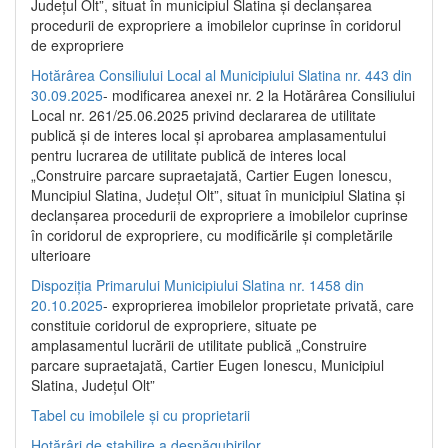
Județul Olt”, situat în municipiul Slatina și declanșarea
procedurii de expropriere a imobilelor cuprinse în coridorul
de expropriere
Hotărârea Consiliului Local al Municipiului Slatina nr. 443 din
30.09.2025
- modificarea anexei nr. 2 la Hotărârea Consiliului
Local nr. 261/25.06.2025 privind declararea de utilitate
publică şi de interes local şi aprobarea amplasamentului
pentru lucrarea de utilitate publică de interes local
„Construire parcare supraetajată, Cartier Eugen Ionescu,
Muncipiul Slatina, Judeţul Olt”, situat în municipiul Slatina şi
declanşarea procedurii de expropriere a imobilelor cuprinse
în coridorul de expropriere, cu modificările şi completările
ulterioare
Dispoziția Primarului Municipiului Slatina nr. 1458 din
20.10.2025
- exproprierea imobilelor proprietate privată, care
constituie coridorul de expropriere, situate pe
amplasamentul lucrării de utilitate publică „Construire
parcare supraetajată, Cartier Eugen Ionescu, Municipiul
Slatina, Județul Olt”
Tabel cu imobilele și cu proprietarii
Hotărâri de stabilire a despăgubirilor