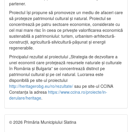
partener.
Proiectul își propune să promoveze un mediu de afaceri care
să protejeze patrimoniul cultural și natural. Proiectul se
concentrează pe patru sectoare economice, considerate cu
cel mai mare risc în ceea ce privește valorificarea economică
sustenabilă a patrimoniului: turism, urbanism-arhitectură-
construcții, agricultură-silvicultură-pășunat și energii
regenerabile.
Principalul rezultat al proiectului „Strategia de dezvoltare a
unei economii care protejează resursele naturale și culturale
în România și Bulgaria” se concentrează distinct pe
patrimoniul cultural și pe cel natural. Lucrarea este
disponibilă pe site-ul proiectului
http://heritagerobg.eu/ro/rezultate/
sau pe site-ul CCINA
Constanța la adresa
https://www.ccina.ro/proiecte/in-
derulare/heritage
.
© 2026 Primăria Municipiului Slatina