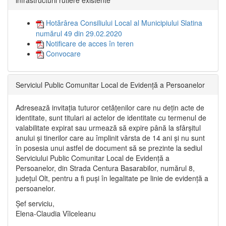
infrastructurii rutiere existente”
Hotărârea Consiliului Local al Municipiului Slatina
numărul 49 din 29.02.2020
Notificare de acces în teren
Convocare
Serviciul Public Comunitar Local de Evidență a Persoanelor
Adresează invitația tuturor cetățenilor care nu dețin acte de
identitate, sunt titulari ai actelor de identitate cu termenul de
valabilitate expirat sau urmează să expire până la sfârșitul
anului și tinerilor care au împlinit vârsta de 14 ani și nu sunt
în posesia unui astfel de document să se prezinte la sediul
Serviciului Public Comunitar Local de Evidență a
Persoanelor, din Strada Centura Basarabilor, numărul 8,
județul Olt, pentru a fi puși în legalitate pe linie de evidență a
persoanelor.
Șef serviciu,
Elena-Claudia Vîlceleanu