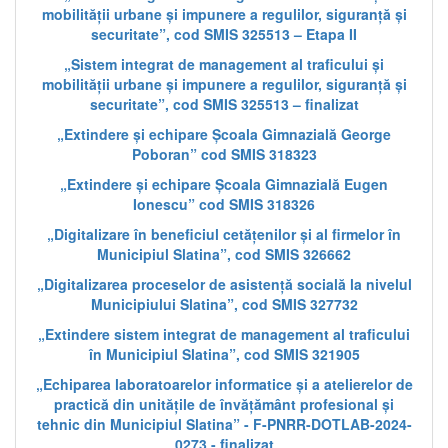
mobilității urbane și impunere a regulilor, siguranță și
securitate”, cod SMIS 325513 – Etapa II
„Sistem integrat de management al traficului și
mobilității urbane și impunere a regulilor, siguranță și
securitate”, cod SMIS 325513 – finalizat
„Extindere și echipare Școala Gimnazială George
Poboran” cod SMIS 318323
„Extindere și echipare Școala Gimnazială Eugen
Ionescu” cod SMIS 318326
„Digitalizare în beneficiul cetățenilor și al firmelor în
Municipiul Slatina”, cod SMIS 326662
„Digitalizarea proceselor de asistență socială la nivelul
Municipiului Slatina”, cod SMIS 327732
„Extindere sistem integrat de management al traficului
în Municipiul Slatina”, cod SMIS 321905
„Echiparea laboratoarelor informatice și a atelierelor de
practică din unitățile de învățământ profesional și
tehnic din Municipiul Slatina” - F-PNRR-DOTLAB-2024-
0273 - finalizat