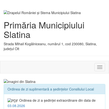
Primăria Municipiului
Slatina
Strada Mihail Kogălniceanu, numărul 1, cod 230080, Slatina,
județul Olt
Activ
sau
dezac
meniu
Ordinea de zi suplimentară a ședințelor Consiliului Local
Ordinea de zi a şedinţei extraordinare din data de
03.08.2026