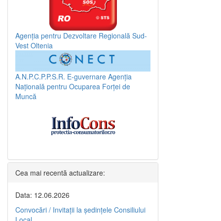
Agenția pentru Dezvoltare Regională Sud-
Vest Oltenia
A.N.P.C.P.P.S.R.
E-guvernare
Agenția
Națională pentru Ocuparea Forței de
Muncă
Cea mai recentă actualizare:
Data: 12.06.2026
Convocări / Invitaţii la şedinţele Consiliului
Local