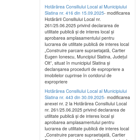
Hotărârea Consiliului Local al Municipiului
Slatina nr. 416 din 15.09.2025
- modificarea
Hotărârii Consiliului Local nr.
261/25.06.2025 privind declararea de
utilitate publică și de interes local și
aprobarea amplasamentului pentru
lucrarea de utilitate publică de interes local
„Construire parcare supraetajată, Cartier
Eugen Ionescu, Muncipiul Slatina, Județul
Olt”, situat în municipiul Slatina și
declanșarea procedurii de expropriere a
imobilelor cuprinse în coridorul de
expropriere
Hotărârea Consiliului Local al Municipiului
Slatina nr. 443 din 30.09.2025
- modificarea
anexei nr. 2 la Hotărârea Consiliului Local
nr. 261/25.06.2025 privind declararea de
utilitate publică şi de interes local şi
aprobarea amplasamentului pentru
lucrarea de utilitate publică de interes local
„Construire parcare supraetajată, Cartier