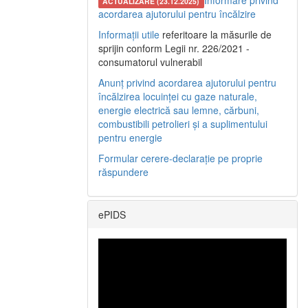
Informare privind
ACTUALIZARE (23.12.2025)
acordarea ajutorului pentru încălzire
Informații utile
referitoare la măsurile de
sprijin conform Legii nr. 226/2021 -
consumatorul vulnerabil
Anunț privind acordarea ajutorului pentru
încălzirea locuinței cu gaze naturale,
energie electrică sau lemne, cărbuni,
combustibili petrolieri și a suplimentului
pentru energie
Formular cerere-declarație pe proprie
răspundere
ePIDS