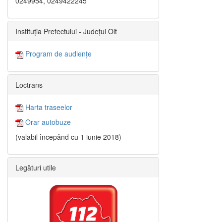
0249954, 0249422245
Instituția Prefectului - Județul Olt
Program de audiențe
Loctrans
Harta traseelor
Orar autobuze
(valabil începând cu 1 iunie 2018)
Legături utile