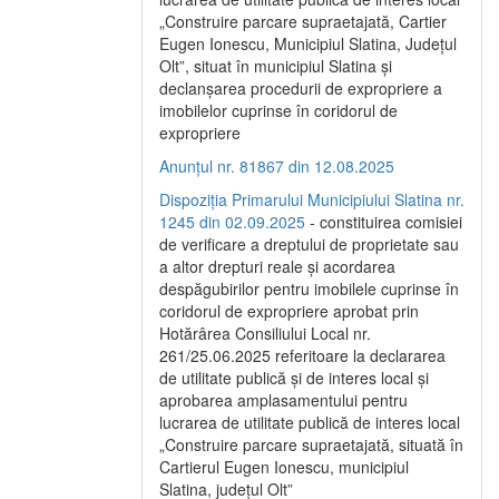
„Construire parcare supraetajată, Cartier
Eugen Ionescu, Municipiul Slatina, Județul
Olt”, situat în municipiul Slatina și
declanșarea procedurii de expropriere a
imobilelor cuprinse în coridorul de
expropriere
Anunțul nr. 81867 din 12.08.2025
Dispoziția Primarului Municipiului Slatina nr.
1245 din 02.09.2025
- constituirea comisiei
de verificare a dreptului de proprietate sau
a altor drepturi reale și acordarea
despăgubirilor pentru imobilele cuprinse în
coridorul de expropriere aprobat prin
Hotărârea Consiliului Local nr.
261/25.06.2025 referitoare la declararea
de utilitate publică și de interes local și
aprobarea amplasamentului pentru
lucrarea de utilitate publică de interes local
„Construire parcare supraetajată, situată în
Cartierul Eugen Ionescu, municipiul
Slatina, județul Olt”