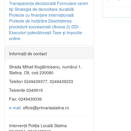
Transparenţa decizională
Formulare cereri
tip
Strategia de dezvoltare durabilă
Proiecte cu finanţare internaţională
Proiecte de hotărâre
Deschiderea
procedurii succesorale (Anexa 2)
DDI -
Executori judecătorești
Taxe şi impozite
online
Informaţii de contact
Strada Mihail Kogălniceanu, numărul 1,
Slatina, Olt, cod 230080
Telefon 0249439377, 0249439233
Telverde 0349919
Fax: 0249439336
e-mail:
office@primariaslatina.ro
Intervenții Poliția Locală Slatina