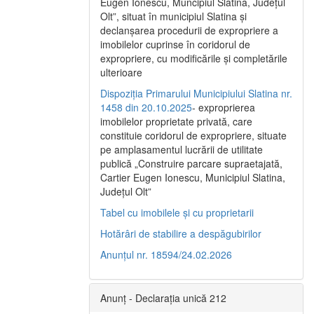
Eugen Ionescu, Muncipiul Slatina, Judeţul
Olt”, situat în municipiul Slatina şi
declanşarea procedurii de expropriere a
imobilelor cuprinse în coridorul de
expropriere, cu modificările şi completările
ulterioare
Dispoziția Primarului Municipiului Slatina nr.
1458 din 20.10.2025
- exproprierea
imobilelor proprietate privată, care
constituie coridorul de expropriere, situate
pe amplasamentul lucrării de utilitate
publică „Construire parcare supraetajată,
Cartier Eugen Ionescu, Municipiul Slatina,
Județul Olt”
Tabel cu imobilele și cu proprietarii
Hotărâri de stabilire a despăgubirilor
Anunțul nr. 18594/24.02.2026
Anunț - Declarația unică 212