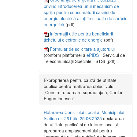
privind introducerea unui mecanism de
sprijin pentru consumatorii casnici de
energie electrică aflați în situația de sărăcie
energetică
(pdf)
Informații utile pentru beneficiarii
tichetului electronic de energie
(pdf)
Formular de solicitare a ajutorului
(conform platformei a
ePIDS
- Serviciul de
Telecomunicații Speciale - STS) (pdf)
Exproprierea pentru cauză de utilitate
publică pentru realizarea obiectivului
„Construire parcare supraetajată, Cartier
Eugen Ionescu”
Hotărârea Consiliului Local al Municipiului
Slatina nr. 261 din 25.06.2025
declararea
de utilitate publică și de interes local și
aprobarea amplasamentului pentru
lucrarea de utilitate publică de interes local