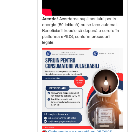
Atenție!
Acordarea suplimentului pentru
energie (50 lei/lună) nu se face automat.
Beneficiarii trebuie să depună o cerere în
platforma ePIDS, conform procedurii
legale.
Ordonanța de urgență nr. 35/2025