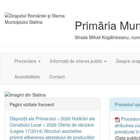
Primăria Muni
Strada Mihail Kogălniceanu, numă
Prezentare
Informații de interes public
Despre ora
Accesibilitate
Contact
Pagini vizitate frecvent
Proceduri op
Dispoziţii ale Primarului > 2026
Hotărâri ale
Procedura
Consiliului Local > 2026
Oferte de vânzare
atribuirea co
(Legea 17/2014)
Structuri asociative
prevăzute în
privind eliberarea atestatului de producător
(Data publică