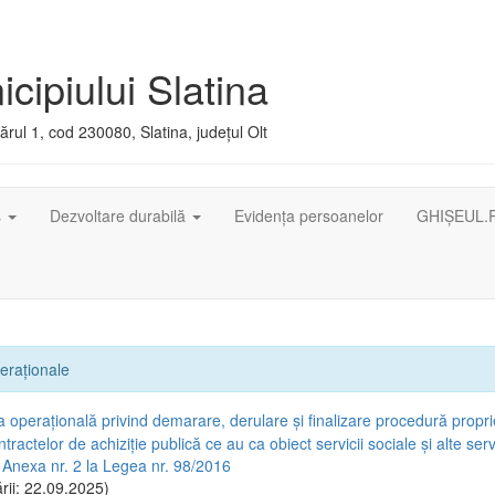
cipiului Slatina
rul 1, cod 230080, Slatina, județul Olt
ș
Dezvoltare durabilă
Evidența persoanelor
GHIȘEUL.
eraționale
 operațională privind demarare, derulare și finalizare procedură propr
ntractelor de achiziție publică ce au ca obiect servicii sociale și alte servi
 Anexa nr. 2 la Legea nr. 98/2016
rii: 22.09.2025)