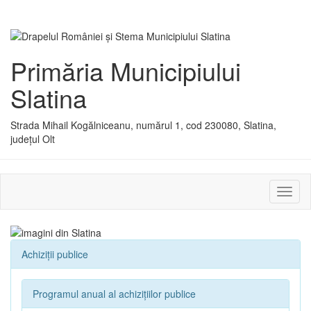
Primăria Municipiului
Slatina
Strada Mihail Kogălniceanu, numărul 1, cod 230080, Slatina,
județul Olt
Activ
sau
dezac
meniu
Achiziții publice
Programul anual al achizițiilor publice