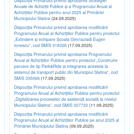
Dispoziția Primarului privind aprobarea Strategiei
Anuale de Achiziții Publice și a Programului Anual al
Achizițiilor Publice pentru anul 2025 al Primăriei
Municipiului Slatina
(24.09.2025)
Dispoziția Primarului privind aprobarea modificării
Programului Anual al Achizițiilor Publice pentru proiectul
„Extindere și echipare Școala Gimnazială Eugen
Ionescu”, cod SMIS 318326
(17.09.2025)
Dispoziția Primarului privind aprobarea Programului
Anual al Achizițiilor Publice pentru proiectul „Construire
parcare de tip Park&Ride și integrarea acesteia la
sistemul de transport public din Municipiul Slatina”, cod
SMIS 335066
(17.09.2025)
Dispoziția Primarului privind aprobarea modificării
Programului Anual al Achizițiilor Publice pentru proiectul
„Digitalizarea proceselor de asistență socială la nivelul
Municipiului Slatina”, cod SMIS 327732
(11.09.2025)
Dispoziția Primarului privind aprobarea modificării
Programului Anual al Achizițiilor Publice pe anul 2025 al
Primăriei Municipiului Slatina
(09.09.2025)