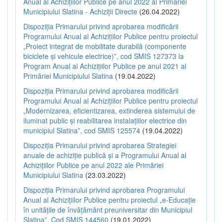
Anual al Achizițiilor Publice pe anul 2022 al Primăriei
Municipiului Slatina - Achiziții Directe
(26.04.2022)
Dispoziția Primarului privind aprobarea modificării
Programului Anual al Achizițiilor Publice pentru proiectul
„Proiect integrat de mobilitate durabilă (componente
biciclete și vehicule electrice)”, cod SMIS 127373 la
Program Anual al Achizițiilor Publice pe anul 2021 al
Primăriei Municipiului Slatina
(19.04.2022)
Dispoziția Primarului privind aprobarea modificării
Programului Anual al Achizițiilor Publice pentru proiectul
„Modernizarea, eficientizarea, extinderea sistemului de
iluminat public și reabilitarea instalațiilor electrice din
municipiul Slatina”, cod SMIS 125574
(19.04.2022)
Dispoziția Primarului privind aprobarea Strategiei
anuale de achiziție publică și a Programului Anual al
Achizițiilor Publice pe anul 2022 ale Primăriei
Municipiului Slatina
(23.03.2022)
Dispoziția Primarului privind aprobarea Programului
Anual al Achizițiilor Publice pentru proiectul „e-Educație
în unitățile de învățământ preuniversitar din Municipiul
Slatina”, Cod SMIS 144560
(19.01.2022)