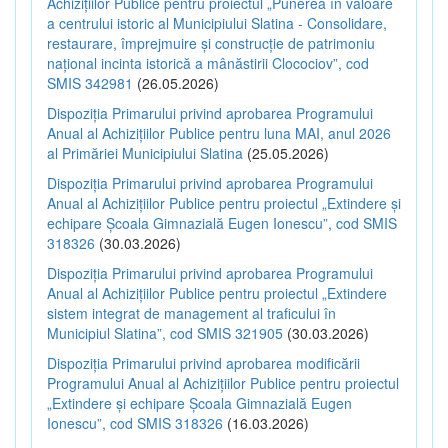
Achizițiilor Publice pentru proiectul „Punerea în valoare
a centrului istoric al Municipiului Slatina - Consolidare,
restaurare, împrejmuire și construcție de patrimoniu
național incinta istorică a mânăstirii Clocociov”, cod
SMIS 342981
(26.05.2026)
Dispoziția Primarului privind aprobarea Programului
Anual al Achizițiilor Publice pentru luna MAI, anul 2026
al Primăriei Municipiului Slatina
(25.05.2026)
Dispoziția Primarului privind aprobarea Programului
Anual al Achizițiilor Publice pentru proiectul „Extindere și
echipare Școala Gimnazială Eugen Ionescu”, cod SMIS
318326
(30.03.2026)
Dispoziția Primarului privind aprobarea Programului
Anual al Achizițiilor Publice pentru proiectul „Extindere
sistem integrat de management al traficului în
Municipiul Slatina”, cod SMIS 321905
(30.03.2026)
Dispoziția Primarului privind aprobarea modificării
Programului Anual al Achizițiilor Publice pentru proiectul
„Extindere și echipare Școala Gimnazială Eugen
Ionescu”, cod SMIS 318326
(16.03.2026)