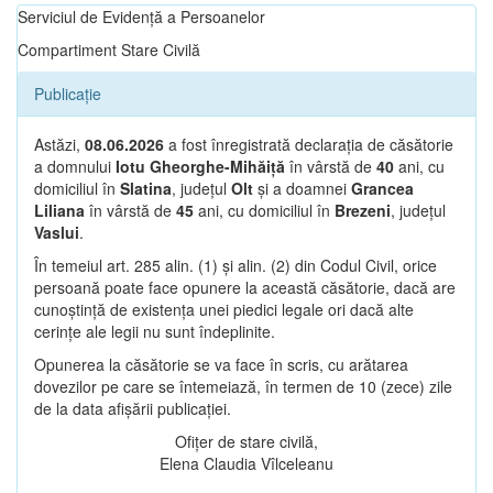
Serviciul de Evidență a Persoanelor
Compartiment Stare Civilă
Publicație
Astăzi,
08.06.2026
a fost înregistrată declarația de căsătorie
a domnului
Iotu Gheorghe-Mihăiță
în vârstă de
40
ani, cu
domiciliul în
Slatina
, județul
Olt
și a doamnei
Grancea
Liliana
în vârstă de
45
ani, cu domiciliul în
Brezeni
, județul
Vaslui
.
În temeiul art. 285 alin. (1) și alin. (2) din Codul Civil, orice
persoană poate face opunere la această căsătorie, dacă are
cunoștință de existența unei piedici legale ori dacă alte
cerințe ale legii nu sunt îndeplinite.
Opunerea la căsătorie se va face în scris, cu arătarea
dovezilor pe care se întemeiază, în termen de 10 (zece) zile
de la data afișării publicației.
Ofițer de stare civilă,
Elena Claudia Vîlceleanu