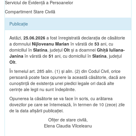
Serviciul de Evidență a Persoanelor
Compartiment Stare Civilă
Publicație
Astăzi,
25.06.2026
a fost înregistrată declarația de căsătorie
a domnului
Nijloveanu Marian
în vârstă de
53
ani, cu
domiciliul în
Slatina
, județul
Olt
și a doamnei
Ghiță Iuliana-
Janina
în vârstă de
51
ani, cu domiciliul în
Slatina
, județul
Olt
.
În temeiul art. 285 alin. (1) și alin. (2) din Codul Civil, orice
persoană poate face opunere la această căsătorie, dacă are
cunoștință de existența unei piedici legale ori dacă alte
cerințe ale legii nu sunt îndeplinite.
Opunerea la căsătorie se va face în scris, cu arătarea
dovezilor pe care se întemeiază, în termen de 10 (zece) zile
de la data afișării publicației.
Ofițer de stare civilă,
Elena Claudia Vîlceleanu