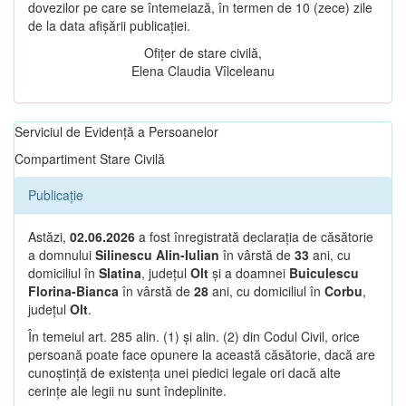
dovezilor pe care se întemeiază, în termen de 10 (zece) zile
de la data afișării publicației.
Ofițer de stare civilă,
Elena Claudia Vîlceleanu
Serviciul de Evidență a Persoanelor
Compartiment Stare Civilă
Publicație
Astăzi,
02.06.2026
a fost înregistrată declarația de căsătorie
a domnului
Silinescu Alin-Iulian
în vârstă de
33
ani, cu
domiciliul în
Slatina
, județul
Olt
și a doamnei
Buiculescu
Florina-Bianca
în vârstă de
28
ani, cu domiciliul în
Corbu
,
județul
Olt
.
În temeiul art. 285 alin. (1) și alin. (2) din Codul Civil, orice
persoană poate face opunere la această căsătorie, dacă are
cunoștință de existența unei piedici legale ori dacă alte
cerințe ale legii nu sunt îndeplinite.