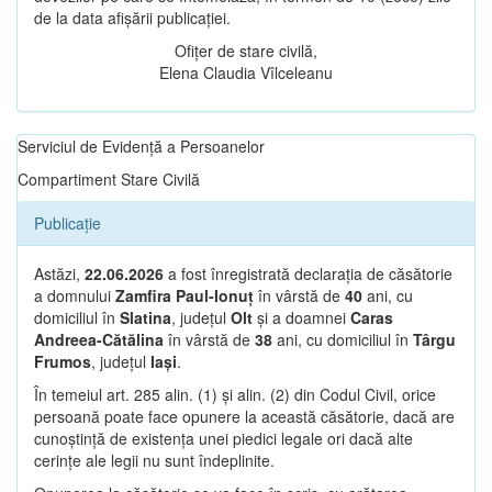
de la data afișării publicației.
Ofițer de stare civilă,
Elena Claudia Vîlceleanu
Serviciul de Evidență a Persoanelor
Compartiment Stare Civilă
Publicație
Astăzi,
22.06.2026
a fost înregistrată declarația de căsătorie
a domnului
Zamfira Paul-Ionuț
în vârstă de
40
ani, cu
domiciliul în
Slatina
, județul
Olt
și a doamnei
Caras
Andreea-Cătălina
în vârstă de
38
ani, cu domiciliul în
Târgu
Frumos
, județul
Iași
.
În temeiul art. 285 alin. (1) și alin. (2) din Codul Civil, orice
persoană poate face opunere la această căsătorie, dacă are
cunoștință de existența unei piedici legale ori dacă alte
cerințe ale legii nu sunt îndeplinite.