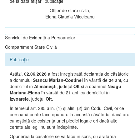
de la data afișării publicației.
Ofițer de stare civilă,
Elena Claudia Vîlceleanu
Serviciul de Evidență a Persoanelor
Compartiment Stare Civilă
Publicație
Astăzi,
02.06.2026
a fost înregistrată declarația de căsătorie
a domnului
Stancu Marian-Costinel
în vârstă de
24
ani, cu
domiciliul în
Alimănești
, județul
Olt
și a doamnei
Neagu
Mariana-Elena
în vârstă de
21
ani, cu domiciliul în
Izvoarele
, județul
Olt
.
În temeiul art. 285 alin. (1) și alin. (2) din Codul Civil, orice
persoană poate face opunere la această căsătorie, dacă are
cunoștință de existența unei piedici legale ori dacă alte
cerințe ale legii nu sunt îndeplinite.
Opunerea la căsătorie se va face în scris, cu arătarea