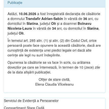
Publicație
Astăzi,
10.06.2026
a fost înregistrată declarația de căsătorie
a domnului
Trandafir Adrian-Sabin
în vârstă de
36
ani, cu
domiciliul în
Slatina
, județul
Olt
și a doamnei
Bolnavu
Nicoleta-Laura
în vârstă de
34
ani, cu domiciliul în
Slatina
,
județul
Olt
.
În temeiul art. 285 alin. (1) și alin. (2) din Codul Civil, orice
persoană poate face opunere la această căsătorie, dacă are
cunoștință de existența unei piedici legale ori dacă alte
cerințe ale legii nu sunt îndeplinite.
Opunerea la căsătorie se va face în scris, cu arătarea
dovezilor pe care se întemeiază, în termen de 10 (zece) zile
de la data afișării publicației.
Ofițer de stare civilă,
Elena Claudia Vîlceleanu
Serviciul de Evidență a Persoanelor
Compartiment Stare Civilă