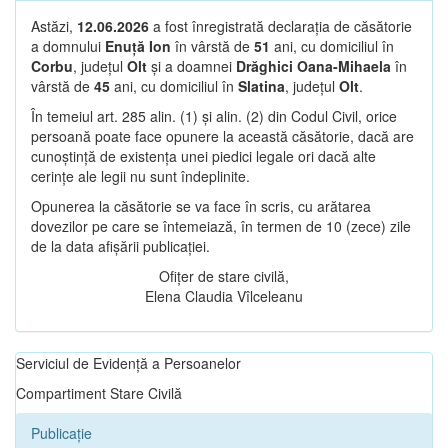
Astăzi,
12.06.2026
a fost înregistrată declarația de căsătorie
a domnului
Enuță Ion
în vârstă de
51
ani, cu domiciliul în
Corbu
, județul
Olt
și a doamnei
Drăghici Oana-Mihaela
în
vârstă de
45
ani, cu domiciliul în
Slatina
, județul
Olt
.
În temeiul art. 285 alin. (1) și alin. (2) din Codul Civil, orice
persoană poate face opunere la această căsătorie, dacă are
cunoștință de existența unei piedici legale ori dacă alte
cerințe ale legii nu sunt îndeplinite.
Opunerea la căsătorie se va face în scris, cu arătarea
dovezilor pe care se întemeiază, în termen de 10 (zece) zile
de la data afișării publicației.
Ofițer de stare civilă,
Elena Claudia Vîlceleanu
Serviciul de Evidență a Persoanelor
Compartiment Stare Civilă
Publicație