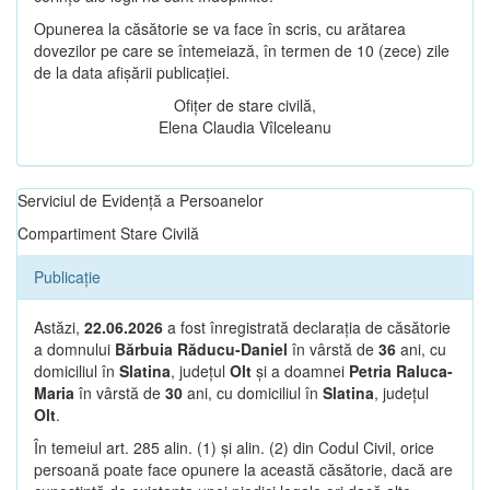
Opunerea la căsătorie se va face în scris, cu arătarea
dovezilor pe care se întemeiază, în termen de 10 (zece) zile
de la data afișării publicației.
Ofițer de stare civilă,
Elena Claudia Vîlceleanu
Serviciul de Evidență a Persoanelor
Compartiment Stare Civilă
Publicație
Astăzi,
22.06.2026
a fost înregistrată declarația de căsătorie
a domnului
Bărbuia Răducu-Daniel
în vârstă de
36
ani, cu
domiciliul în
Slatina
, județul
Olt
și a doamnei
Petria Raluca-
Maria
în vârstă de
30
ani, cu domiciliul în
Slatina
, județul
Olt
.
În temeiul art. 285 alin. (1) și alin. (2) din Codul Civil, orice
persoană poate face opunere la această căsătorie, dacă are