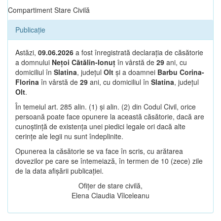
Compartiment Stare Civilă
Publicație
Astăzi,
09.06.2026
a fost înregistrată declarația de căsătorie
a domnului
Nețoi Cătălin-Ionuț
în vârstă de
29
ani, cu
domiciliul în
Slatina
, județul
Olt
și a doamnei
Barbu Corina-
Florina
în vârstă de
29
ani, cu domiciliul în
Slatina
, județul
Olt
.
În temeiul art. 285 alin. (1) și alin. (2) din Codul Civil, orice
persoană poate face opunere la această căsătorie, dacă are
cunoștință de existența unei piedici legale ori dacă alte
cerințe ale legii nu sunt îndeplinite.
Opunerea la căsătorie se va face în scris, cu arătarea
dovezilor pe care se întemeiază, în termen de 10 (zece) zile
de la data afișării publicației.
Ofițer de stare civilă,
Elena Claudia Vîlceleanu