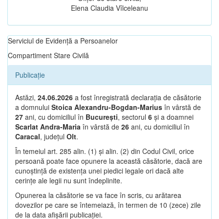
Elena Claudia Vîlceleanu
Serviciul de Evidență a Persoanelor
Compartiment Stare Civilă
Publicație
Astăzi,
24.06.2026
a fost înregistrată declarația de căsătorie
a domnului
Stoica Alexandru-Bogdan-Marius
în vârstă de
27
ani, cu domiciliul în
București
, sectorul
6
și a doamnei
Scarlat Andra-Maria
în vârstă de
26
ani, cu domiciliul în
Caracal
, județul
Olt
.
În temeiul art. 285 alin. (1) și alin. (2) din Codul Civil, orice
persoană poate face opunere la această căsătorie, dacă are
cunoștință de existența unei piedici legale ori dacă alte
cerințe ale legii nu sunt îndeplinite.
Opunerea la căsătorie se va face în scris, cu arătarea
dovezilor pe care se întemeiază, în termen de 10 (zece) zile
de la data afișării publicației.