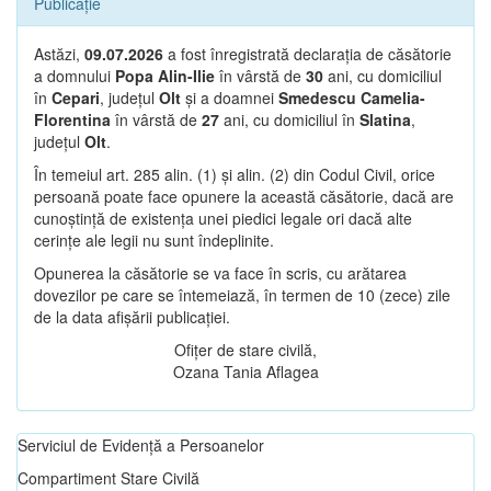
Publicație
Astăzi,
09.07.2026
a fost înregistrată declarația de căsătorie
a domnului
Popa Alin-Ilie
în vârstă de
30
ani, cu domiciliul
în
Cepari
, județul
Olt
și a doamnei
Smedescu Camelia-
Florentina
în vârstă de
27
ani, cu domiciliul în
Slatina
,
județul
Olt
.
În temeiul art. 285 alin. (1) și alin. (2) din Codul Civil, orice
persoană poate face opunere la această căsătorie, dacă are
cunoștință de existența unei piedici legale ori dacă alte
cerințe ale legii nu sunt îndeplinite.
Opunerea la căsătorie se va face în scris, cu arătarea
dovezilor pe care se întemeiază, în termen de 10 (zece) zile
de la data afișării publicației.
Ofițer de stare civilă,
Ozana Tania Aflagea
Serviciul de Evidență a Persoanelor
Compartiment Stare Civilă