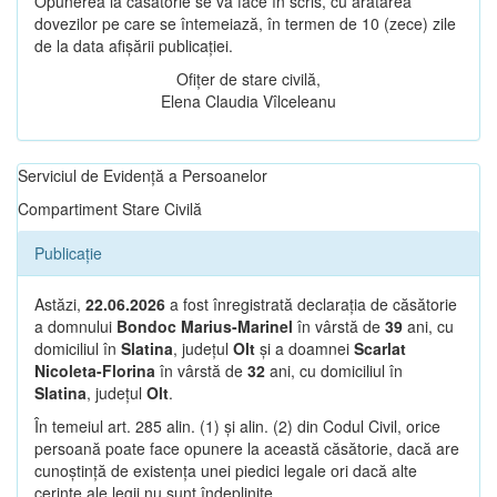
Opunerea la căsătorie se va face în scris, cu arătarea
dovezilor pe care se întemeiază, în termen de 10 (zece) zile
de la data afișării publicației.
Ofițer de stare civilă,
Elena Claudia Vîlceleanu
Serviciul de Evidență a Persoanelor
Compartiment Stare Civilă
Publicație
Astăzi,
22.06.2026
a fost înregistrată declarația de căsătorie
a domnului
Bondoc Marius-Marinel
în vârstă de
39
ani, cu
domiciliul în
Slatina
, județul
Olt
și a doamnei
Scarlat
Nicoleta-Florina
în vârstă de
32
ani, cu domiciliul în
Slatina
, județul
Olt
.
În temeiul art. 285 alin. (1) și alin. (2) din Codul Civil, orice
persoană poate face opunere la această căsătorie, dacă are
cunoștință de existența unei piedici legale ori dacă alte
cerințe ale legii nu sunt îndeplinite.