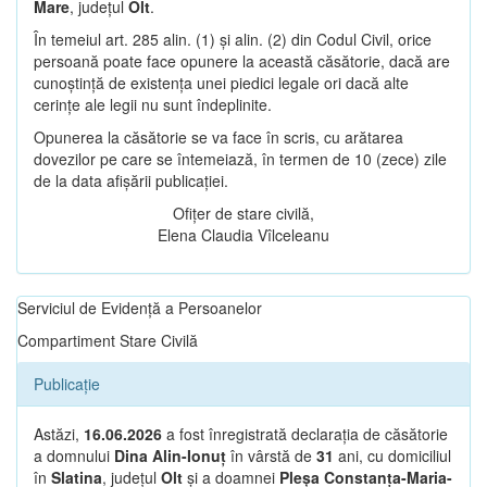
Mare
, județul
Olt
.
În temeiul art. 285 alin. (1) și alin. (2) din Codul Civil, orice
persoană poate face opunere la această căsătorie, dacă are
cunoștință de existența unei piedici legale ori dacă alte
cerințe ale legii nu sunt îndeplinite.
Opunerea la căsătorie se va face în scris, cu arătarea
dovezilor pe care se întemeiază, în termen de 10 (zece) zile
de la data afișării publicației.
Ofițer de stare civilă,
Elena Claudia Vîlceleanu
Serviciul de Evidență a Persoanelor
Compartiment Stare Civilă
Publicație
Astăzi,
16.06.2026
a fost înregistrată declarația de căsătorie
a domnului
Dina Alin-Ionuț
în vârstă de
31
ani, cu domiciliul
în
Slatina
, județul
Olt
și a doamnei
Pleșa Constanța-Maria-