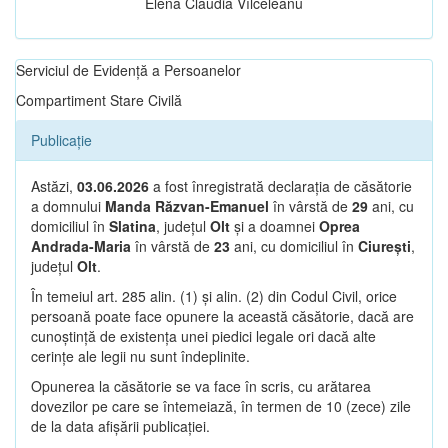
Elena Claudia Vîlceleanu
Serviciul de Evidență a Persoanelor
Compartiment Stare Civilă
Publicație
Astăzi,
03.06.2026
a fost înregistrată declarația de căsătorie
a domnului
Manda Răzvan-Emanuel
în vârstă de
29
ani, cu
domiciliul în
Slatina
, județul
Olt
și a doamnei
Oprea
Andrada-Maria
în vârstă de
23
ani, cu domiciliul în
Ciurești
,
județul
Olt
.
În temeiul art. 285 alin. (1) și alin. (2) din Codul Civil, orice
persoană poate face opunere la această căsătorie, dacă are
cunoștință de existența unei piedici legale ori dacă alte
cerințe ale legii nu sunt îndeplinite.
Opunerea la căsătorie se va face în scris, cu arătarea
dovezilor pe care se întemeiază, în termen de 10 (zece) zile
de la data afișării publicației.