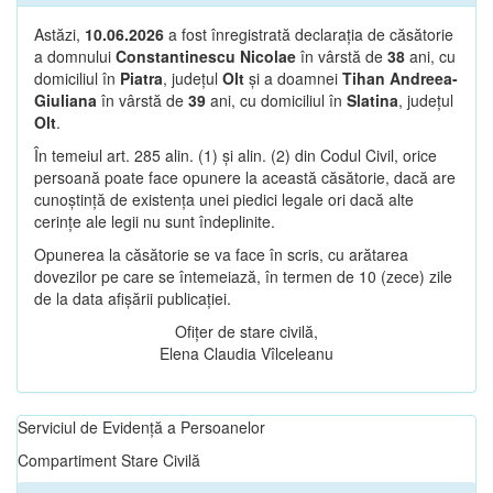
Astăzi,
10.06.2026
a fost înregistrată declarația de căsătorie
a domnului
Constantinescu Nicolae
în vârstă de
38
ani, cu
domiciliul în
Piatra
, județul
Olt
și a doamnei
Tihan Andreea-
Giuliana
în vârstă de
39
ani, cu domiciliul în
Slatina
, județul
Olt
.
În temeiul art. 285 alin. (1) și alin. (2) din Codul Civil, orice
persoană poate face opunere la această căsătorie, dacă are
cunoștință de existența unei piedici legale ori dacă alte
cerințe ale legii nu sunt îndeplinite.
Opunerea la căsătorie se va face în scris, cu arătarea
dovezilor pe care se întemeiază, în termen de 10 (zece) zile
de la data afișării publicației.
Ofițer de stare civilă,
Elena Claudia Vîlceleanu
Serviciul de Evidență a Persoanelor
Compartiment Stare Civilă