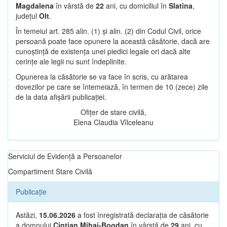
Magdalena
în vârstă de
22
ani, cu domiciliul în
Slatina
,
județul
Olt
.
În temeiul art. 285 alin. (1) și alin. (2) din Codul Civil, orice
persoană poate face opunere la această căsătorie, dacă are
cunoștință de existența unei piedici legale ori dacă alte
cerințe ale legii nu sunt îndeplinite.
Opunerea la căsătorie se va face în scris, cu arătarea
dovezilor pe care se întemeiază, în termen de 10 (zece) zile
de la data afișării publicației.
Ofițer de stare civilă,
Elena Claudia Vîlceleanu
Serviciul de Evidență a Persoanelor
Compartiment Stare Civilă
Publicație
Astăzi,
15.06.2026
a fost înregistrată declarația de căsătorie
a domnului
Cintian Mihai-Bogdan
în vârstă de
29
ani, cu