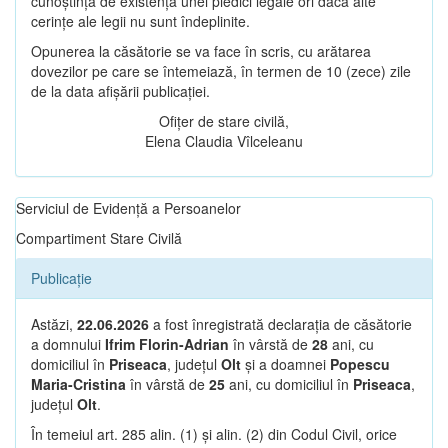
cunoștință de existența unei piedici legale ori dacă alte
cerințe ale legii nu sunt îndeplinite.
Opunerea la căsătorie se va face în scris, cu arătarea
dovezilor pe care se întemeiază, în termen de 10 (zece) zile
de la data afișării publicației.
Ofițer de stare civilă,
Elena Claudia Vîlceleanu
Serviciul de Evidență a Persoanelor
Compartiment Stare Civilă
Publicație
Astăzi,
22.06.2026
a fost înregistrată declarația de căsătorie
a domnului
Ifrim Florin-Adrian
în vârstă de
28
ani, cu
domiciliul în
Priseaca
, județul
Olt
și a doamnei
Popescu
Maria-Cristina
în vârstă de
25
ani, cu domiciliul în
Priseaca
,
județul
Olt
.
În temeiul art. 285 alin. (1) și alin. (2) din Codul Civil, orice