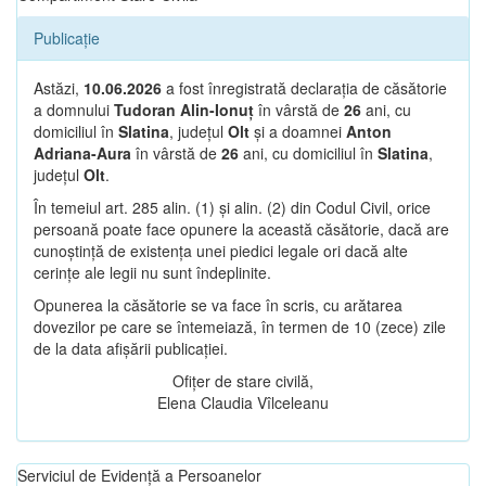
Publicație
Astăzi,
10.06.2026
a fost înregistrată declarația de căsătorie
a domnului
Tudoran Alin-Ionuț
în vârstă de
26
ani, cu
domiciliul în
Slatina
, județul
Olt
și a doamnei
Anton
Adriana-Aura
în vârstă de
26
ani, cu domiciliul în
Slatina
,
județul
Olt
.
În temeiul art. 285 alin. (1) și alin. (2) din Codul Civil, orice
persoană poate face opunere la această căsătorie, dacă are
cunoștință de existența unei piedici legale ori dacă alte
cerințe ale legii nu sunt îndeplinite.
Opunerea la căsătorie se va face în scris, cu arătarea
dovezilor pe care se întemeiază, în termen de 10 (zece) zile
de la data afișării publicației.
Ofițer de stare civilă,
Elena Claudia Vîlceleanu
Serviciul de Evidență a Persoanelor