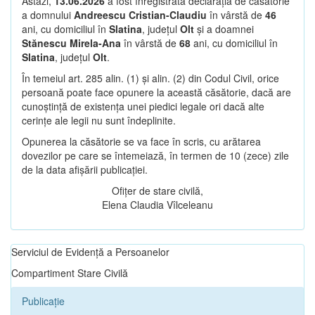
Astăzi,
13.06.2026
a fost înregistrată declarația de căsătorie
a domnului
Andreescu Cristian-Claudiu
în vârstă de
46
ani, cu domiciliul în
Slatina
, județul
Olt
și a doamnei
Stănescu Mirela-Ana
în vârstă de
68
ani, cu domiciliul în
Slatina
, județul
Olt
.
În temeiul art. 285 alin. (1) și alin. (2) din Codul Civil, orice
persoană poate face opunere la această căsătorie, dacă are
cunoștință de existența unei piedici legale ori dacă alte
cerințe ale legii nu sunt îndeplinite.
Opunerea la căsătorie se va face în scris, cu arătarea
dovezilor pe care se întemeiază, în termen de 10 (zece) zile
de la data afișării publicației.
Ofițer de stare civilă,
Elena Claudia Vîlceleanu
Serviciul de Evidență a Persoanelor
Compartiment Stare Civilă
Publicație