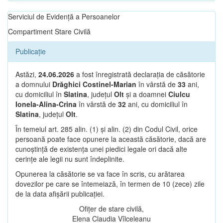
Serviciul de Evidență a Persoanelor
Compartiment Stare Civilă
Publicație
Astăzi,
24.06.2026
a fost înregistrată declarația de căsătorie
a domnului
Drăghici Costinel-Marian
în vârstă de
33
ani,
cu domiciliul în
Slatina
, județul
Olt
și a doamnei
Ciulcu
Ionela-Alina-Crina
în vârstă de
32
ani, cu domiciliul în
Slatina
, județul
Olt
.
În temeiul art. 285 alin. (1) și alin. (2) din Codul Civil, orice
persoană poate face opunere la această căsătorie, dacă are
cunoștință de existența unei piedici legale ori dacă alte
cerințe ale legii nu sunt îndeplinite.
Opunerea la căsătorie se va face în scris, cu arătarea
dovezilor pe care se întemeiază, în termen de 10 (zece) zile
de la data afișării publicației.
Ofițer de stare civilă,
Elena Claudia Vîlceleanu