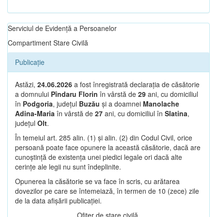
Serviciul de Evidență a Persoanelor
Compartiment Stare Civilă
Publicație
Astăzi,
24.06.2026
a fost înregistrată declarația de căsătorie
a domnului
Pîndaru Florin
în vârstă de
29
ani, cu domiciliul
în
Podgoria
, județul
Buzău
și a doamnei
Manolache
Adina-Maria
în vârstă de
27
ani, cu domiciliul în
Slatina
,
județul
Olt
.
În temeiul art. 285 alin. (1) și alin. (2) din Codul Civil, orice
persoană poate face opunere la această căsătorie, dacă are
cunoștință de existența unei piedici legale ori dacă alte
cerințe ale legii nu sunt îndeplinite.
Opunerea la căsătorie se va face în scris, cu arătarea
dovezilor pe care se întemeiază, în termen de 10 (zece) zile
de la data afișării publicației.
Ofițer de stare civilă,