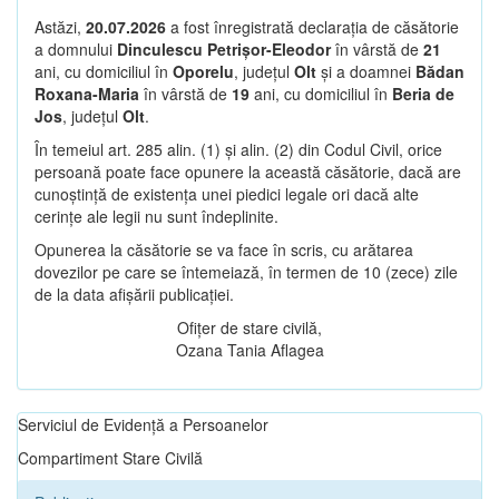
Astăzi,
20.07.2026
a fost înregistrată declarația de căsătorie
a domnului
Dinculescu Petrișor-Eleodor
în vârstă de
21
ani, cu domiciliul în
Oporelu
, județul
Olt
și a doamnei
Bădan
Roxana-Maria
în vârstă de
19
ani, cu domiciliul în
Beria de
Jos
, județul
Olt
.
În temeiul art. 285 alin. (1) și alin. (2) din Codul Civil, orice
persoană poate face opunere la această căsătorie, dacă are
cunoștință de existența unei piedici legale ori dacă alte
cerințe ale legii nu sunt îndeplinite.
Opunerea la căsătorie se va face în scris, cu arătarea
dovezilor pe care se întemeiază, în termen de 10 (zece) zile
de la data afișării publicației.
Ofițer de stare civilă,
Ozana Tania Aflagea
Serviciul de Evidență a Persoanelor
Compartiment Stare Civilă