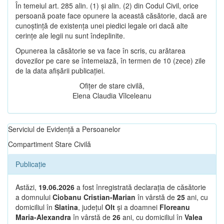
În temeiul art. 285 alin. (1) și alin. (2) din Codul Civil, orice
persoană poate face opunere la această căsătorie, dacă are
cunoștință de existența unei piedici legale ori dacă alte
cerințe ale legii nu sunt îndeplinite.
Opunerea la căsătorie se va face în scris, cu arătarea
dovezilor pe care se întemeiază, în termen de 10 (zece) zile
de la data afișării publicației.
Ofițer de stare civilă,
Elena Claudia Vîlceleanu
Serviciul de Evidență a Persoanelor
Compartiment Stare Civilă
Publicație
Astăzi,
19.06.2026
a fost înregistrată declarația de căsătorie
a domnului
Ciobanu Cristian-Marian
în vârstă de
25
ani, cu
domiciliul în
Slatina
, județul
Olt
și a doamnei
Floreanu
Maria-Alexandra
în vârstă de
26
ani, cu domiciliul în
Valea