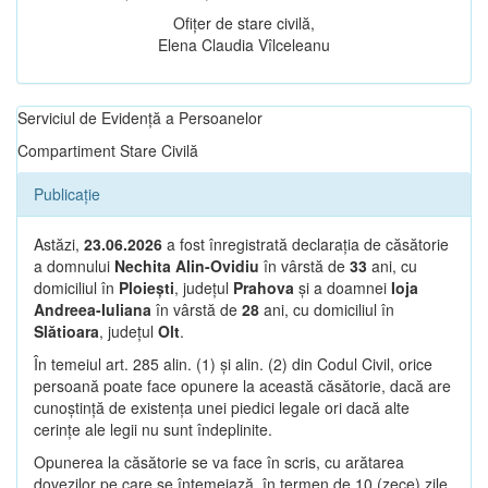
Ofițer de stare civilă,
Elena Claudia Vîlceleanu
Serviciul de Evidență a Persoanelor
Compartiment Stare Civilă
Publicație
Astăzi,
23.06.2026
a fost înregistrată declarația de căsătorie
a domnului
Nechita Alin-Ovidiu
în vârstă de
33
ani, cu
domiciliul în
Ploiești
, județul
Prahova
și a doamnei
Ioja
Andreea-Iuliana
în vârstă de
28
ani, cu domiciliul în
Slătioara
, județul
Olt
.
În temeiul art. 285 alin. (1) și alin. (2) din Codul Civil, orice
persoană poate face opunere la această căsătorie, dacă are
cunoștință de existența unei piedici legale ori dacă alte
cerințe ale legii nu sunt îndeplinite.
Opunerea la căsătorie se va face în scris, cu arătarea
dovezilor pe care se întemeiază, în termen de 10 (zece) zile