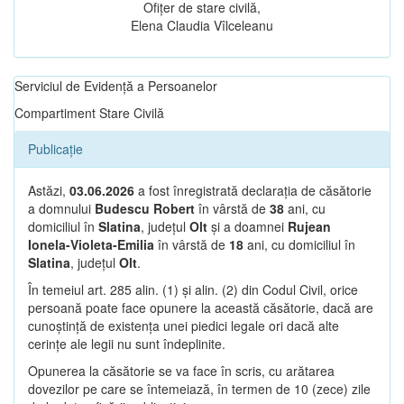
Ofițer de stare civilă,
Elena Claudia Vîlceleanu
Serviciul de Evidență a Persoanelor
Compartiment Stare Civilă
Publicație
Astăzi,
03.06.2026
a fost înregistrată declarația de căsătorie
a domnului
Budescu Robert
în vârstă de
38
ani, cu
domiciliul în
Slatina
, județul
Olt
și a doamnei
Rujean
Ionela-Violeta-Emilia
în vârstă de
18
ani, cu domiciliul în
Slatina
, județul
Olt
.
În temeiul art. 285 alin. (1) și alin. (2) din Codul Civil, orice
persoană poate face opunere la această căsătorie, dacă are
cunoștință de existența unei piedici legale ori dacă alte
cerințe ale legii nu sunt îndeplinite.
Opunerea la căsătorie se va face în scris, cu arătarea
dovezilor pe care se întemeiază, în termen de 10 (zece) zile