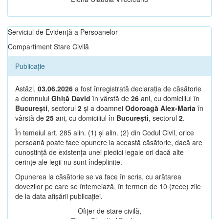
Serviciul de Evidență a Persoanelor
Compartiment Stare Civilă
Publicație
Astăzi,
03.06.2026
a fost înregistrată declarația de căsătorie
a domnului
Ghiță David
în vârstă de
26
ani, cu domiciliul în
București
, sectorul
2
și a doamnei
Odoroagă Alex-Maria
în
vârstă de
25
ani, cu domiciliul în
București
, sectorul
2
.
În temeiul art. 285 alin. (1) și alin. (2) din Codul Civil, orice
persoană poate face opunere la această căsătorie, dacă are
cunoștință de existența unei piedici legale ori dacă alte
cerințe ale legii nu sunt îndeplinite.
Opunerea la căsătorie se va face în scris, cu arătarea
dovezilor pe care se întemeiază, în termen de 10 (zece) zile
de la data afișării publicației.
Ofițer de stare civilă,