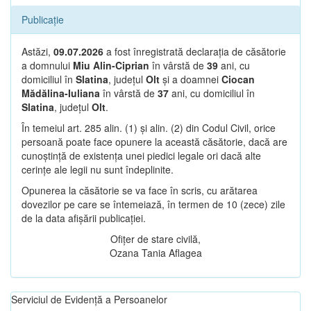
Publicație
Astăzi,
09.07.2026
a fost înregistrată declarația de căsătorie
a domnului
Miu Alin-Ciprian
în vârstă de
39
ani, cu
domiciliul în
Slatina
, județul
Olt
și a doamnei
Ciocan
Mădălina-Iuliana
în vârstă de
37
ani, cu domiciliul în
Slatina
, județul
Olt
.
În temeiul art. 285 alin. (1) și alin. (2) din Codul Civil, orice
persoană poate face opunere la această căsătorie, dacă are
cunoștință de existența unei piedici legale ori dacă alte
cerințe ale legii nu sunt îndeplinite.
Opunerea la căsătorie se va face în scris, cu arătarea
dovezilor pe care se întemeiază, în termen de 10 (zece) zile
de la data afișării publicației.
Ofițer de stare civilă,
Ozana Tania Aflagea
Serviciul de Evidență a Persoanelor