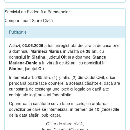
Serviciul de Evidență a Persoanelor
Compartiment Stare Civilă
Publicație
Astăzi,
03.06.2026
a fost înregistrată declarația de căsătorie
a domnului
Marineci Marius
în vârstă de
38
ani, cu
domiciliul în
Slatina
, județul
Olt
și a doamnei
Stancu
Mariana-Daniela
în vârstă de
32
ani, cu domiciliul în
Slatina
, județul
Olt
.
În temeiul art. 285 alin. (1) și alin. (2) din Codul Civil, orice
persoană poate face opunere la această căsătorie, dacă are
cunoștință de existența unei piedici legale ori dacă alte
cerințe ale legii nu sunt îndeplinite.
Opunerea la căsătorie se va face în scris, cu arătarea
dovezilor pe care se întemeiază, în termen de 10 (zece) zile
de la data afișării publicației.
Ofițer de stare civilă,
Elena Claudia Vîlceleanu