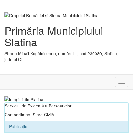
Primăria Municipiului
Slatina
Strada Mihail Kogălniceanu, numărul 1, cod 230080, Slatina,
județul Olt
Activ
sau
dezac
meniu
Serviciul de Evidență a Persoanelor
Compartiment Stare Civilă
Publicație