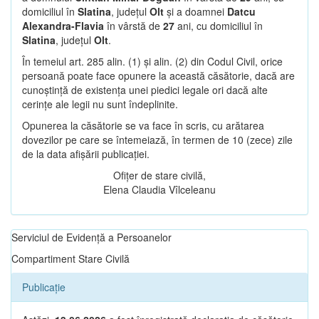
domiciliul în
Slatina
, județul
Olt
și a doamnei
Datcu
Alexandra-Flavia
în vârstă de
27
ani, cu domiciliul în
Slatina
, județul
Olt
.
În temeiul art. 285 alin. (1) și alin. (2) din Codul Civil, orice
persoană poate face opunere la această căsătorie, dacă are
cunoștință de existența unei piedici legale ori dacă alte
cerințe ale legii nu sunt îndeplinite.
Opunerea la căsătorie se va face în scris, cu arătarea
dovezilor pe care se întemeiază, în termen de 10 (zece) zile
de la data afișării publicației.
Ofițer de stare civilă,
Elena Claudia Vîlceleanu
Serviciul de Evidență a Persoanelor
Compartiment Stare Civilă
Publicație