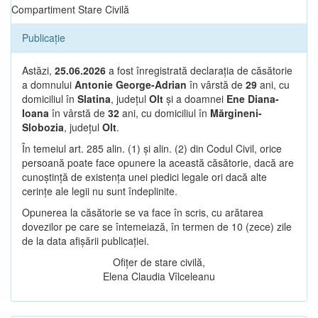
Compartiment Stare Civilă
Publicație
Astăzi,
25.06.2026
a fost înregistrată declarația de căsătorie
a domnului
Antonie George-Adrian
în vârstă de
29
ani, cu
domiciliul în
Slatina
, județul
Olt
și a doamnei
Ene Diana-
Ioana
în vârstă de
32
ani, cu domiciliul în
Mărgineni-
Slobozia
, județul
Olt
.
În temeiul art. 285 alin. (1) și alin. (2) din Codul Civil, orice
persoană poate face opunere la această căsătorie, dacă are
cunoștință de existența unei piedici legale ori dacă alte
cerințe ale legii nu sunt îndeplinite.
Opunerea la căsătorie se va face în scris, cu arătarea
dovezilor pe care se întemeiază, în termen de 10 (zece) zile
de la data afișării publicației.
Ofițer de stare civilă,
Elena Claudia Vîlceleanu