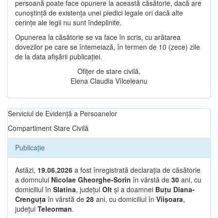
persoană poate face opunere la această căsătorie, dacă are
cunoștință de existența unei piedici legale ori dacă alte
cerințe ale legii nu sunt îndeplinite.
Opunerea la căsătorie se va face în scris, cu arătarea
dovezilor pe care se întemeiază, în termen de 10 (zece) zile
de la data afișării publicației.
Ofițer de stare civilă,
Elena Claudia Vîlceleanu
Serviciul de Evidență a Persoanelor
Compartiment Stare Civilă
Publicație
Astăzi,
19.06.2026
a fost înregistrată declarația de căsătorie
a domnului
Nicolae Gheorghe-Sorin
în vârstă de
30
ani, cu
domiciliul în
Slatina
, județul
Olt
și a doamnei
Buțu Diana-
Crenguța
în vârstă de
28
ani, cu domiciliul în
Viișoara
,
județul
Teleorman
.