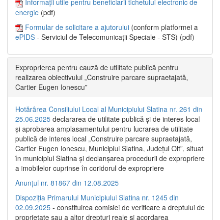
Informații utile pentru beneficiarii tichetului electronic de
energie
(pdf)
Formular de solicitare a ajutorului
(conform platformei a
ePIDS
- Serviciul de Telecomunicații Speciale - STS) (pdf)
Exproprierea pentru cauză de utilitate publică pentru
realizarea obiectivului „Construire parcare supraetajată,
Cartier Eugen Ionescu”
Hotărârea Consiliului Local al Municipiului Slatina nr. 261 din
25.06.2025
declararea de utilitate publică și de interes local
și aprobarea amplasamentului pentru lucrarea de utilitate
publică de interes local „Construire parcare supraetajată,
Cartier Eugen Ionescu, Municipiul Slatina, Județul Olt”, situat
în municipiul Slatina și declanșarea procedurii de expropriere
a imobilelor cuprinse în coridorul de expropriere
Anunțul nr. 81867 din 12.08.2025
Dispoziția Primarului Municipiului Slatina nr. 1245 din
02.09.2025
- constituirea comisiei de verificare a dreptului de
proprietate sau a altor drepturi reale și acordarea