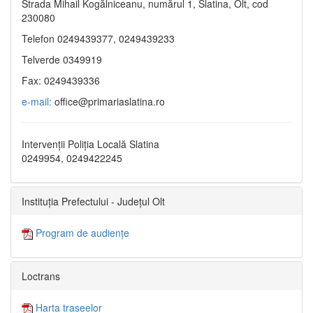
Strada Mihail Kogălniceanu, numărul 1, Slatina, Olt, cod
230080
Telefon 0249439377, 0249439233
Telverde 0349919
Fax: 0249439336
e-mail:
office@primariaslatina.ro
Intervenții Poliția Locală Slatina
0249954, 0249422245
Instituția Prefectului - Județul Olt
Program de audiențe
Loctrans
Harta traseelor