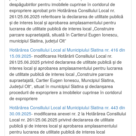
despăgubirilor pentru imobilele cuprinse în coridorul de
expropriere aprobat prin Hotărârea Consiliului Local nr.
261/25.06.2025 referitoare la declararea de utilitate publică
și de interes local și aprobarea amplasamentului pentru
lucrarea de utilitate publică de interes local „Construire
parcare supraetajată, situată în Cartierul Eugen Ionescu,
municipiul Slatina, județul Olt”
Hotărârea Consiliului Local al Municipiului Slatina nr. 416 din
15.09.2025
- modificarea Hotărârii Consiliului Local nr.
261/25.06.2025 privind declararea de utilitate publică și de
interes local și aprobarea amplasamentului pentru lucrarea
de utilitate publică de interes local „Construire parcare
supraetajată, Cartier Eugen Ionescu, Muncipiul Slatina,
Județul Olt”, situat în municipiul Slatina și declanșarea
procedurii de expropriere a imobilelor cuprinse în coridorul
de expropriere
Hotărârea Consiliului Local al Municipiului Slatina nr. 443 din
30.09.2025
- modificarea anexei nr. 2 la Hotărârea Consiliului
Local nr. 261/25.06.2025 privind declararea de utilitate
publică şi de interes local şi aprobarea amplasamentului
pentru lucrarea de utilitate publică de interes local