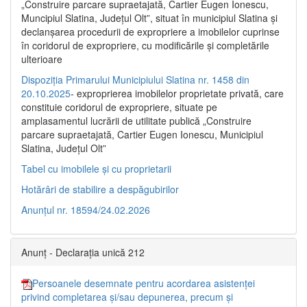
„Construire parcare supraetajată, Cartier Eugen Ionescu,
Muncipiul Slatina, Judeţul Olt”, situat în municipiul Slatina şi
declanşarea procedurii de expropriere a imobilelor cuprinse
în coridorul de expropriere, cu modificările şi completările
ulterioare
Dispoziția Primarului Municipiului Slatina nr. 1458 din
20.10.2025
- exproprierea imobilelor proprietate privată, care
constituie coridorul de expropriere, situate pe
amplasamentul lucrării de utilitate publică „Construire
parcare supraetajată, Cartier Eugen Ionescu, Municipiul
Slatina, Județul Olt”
Tabel cu imobilele și cu proprietarii
Hotărâri de stabilire a despăgubirilor
Anunțul nr. 18594/24.02.2026
Anunț - Declarația unică 212
Persoanele desemnate pentru acordarea asistenței
privind completarea și/sau depunerea, precum și