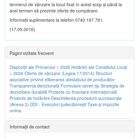
termenul de vânzare la locul fixat în acest scop și până la
acel termen să prezinte oferte de cumpărare.
Informații suplimentare la telefon 0740 197 791.
(17.05.2016)
Pagini vizitate frecvent
Dispoziţii ale Primarului > 2026
Hotărâri ale Consiliului Local
> 2026
Oferte de vânzare (Legea 17/2014)
Structuri
asociative privind eliberarea atestatului de producător
Transparenţa decizională
Formulare cereri tip
Strategia de
dezvoltare durabilă
Proiecte cu finanţare internaţională
Proiecte de hotărâre
Deschiderea procedurii succesorale
(Anexa 2)
DDI - Executori judecătorești
Taxe şi impozite
online
Informaţii de contact