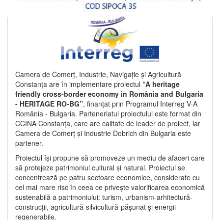
Camera de Comerț, Industrie, Navigație și Agricultură
Constanța are în implementare proiectul
“A heritage
friendly cross-border economy in România and Bulgaria
- HERITAGE RO-BG”
, finanțat prin Programul Interreg V-A
România - Bulgaria. Parteneriatul proiectului este format din
CCINA Constanța, care are calitate de leader de proiect, iar
Camera de Comerț și Industrie Dobrich din Bulgaria este
partener.
Proiectul își propune să promoveze un mediu de afaceri care
să protejeze patrimoniul cultural și natural. Proiectul se
concentrează pe patru sectoare economice, considerate cu
cel mai mare risc în ceea ce privește valorificarea economică
sustenabilă a patrimoniului: turism, urbanism-arhitectură-
construcții, agricultură-silvicultură-pășunat și energii
regenerabile.