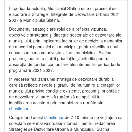
În perioada actuală, Municipiul Slatina este în procesul de
elaborare a Strategiei Integrate de Dezvoltare Urbană 2021‐
2027 a Municipiului Slatina.
Documentul strategic are rolul de a reflecta viziunea,
obiectivele strategice și direcțiile sectoriale de dezvoltare ale
municipiului, prin implicarea factorilor de decizie, a oamenilor
de afaceri și populației din municipiu, pentru stabilirea unui
consens în ceea ce privește viitorul municipiului Slatina,
precum și pentru a stabili prioritățile și criteriile pentru
absorbția de fonduri comunitare alocate pentru perioada de
programare 2021-2027.
În vederea realizării unei strategii de dezvoltare durabilă
care să reflecte nevoile și gradul de mulțumire al cetățenilor
municipiului privind condițiile existente, precum și prioritățile
de dezvoltare viitoare, vă rugăm să ne sprijiniți în
identificarea acestora prin completarea următorului
chestionar
Completând acest
chestionar
de 7-10 minute ne veți ajuta să
colectam cele mai valoroase informații pentru redactarea
Strategiei de Dezvoltare Urbană a Municipiului Slatina.