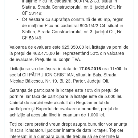
înălțime P cu nr. cadastral 800/1/4/2-C3, situat în
Slatina, Strada Constructorului, nr. 3, județul Olt, Nr.
CF 53149;
C4 Vestiare cu suprafața construită de 90 mp, regim
de înălțime P cu nr. cadastral 800/1/4/2-C4, situat în
Slatina, Strada Constructorului, nr. 3, județul Olt, Nr.
CF 53149;
Valoarea de evaluare este 925.350,00 lei, licitația va porni de
la prețul de 462.475,00 lei, reprezentând 50% din valoarea
de evaluare. Prețurile nu conțin TVA.
Licitația se va desfășura în data de
17.06.2016
ora
11:00
, la
sediul CII PĂTRU ION CRISTIAN, situat în Balș, Strada
Nicolae Bălcescu, Nr. 19, Bl. 23, Parter, Județul Olt.
Garanția de participare la licitație este 10% din prețul de
pornire, iar taxa de participare la licitație este de 5.000 lei.
Caietul de sarcini este alcătuit din Regulamentul de
participare și Raportul de evaluare a bunurilor, prețul de
achiziție al acestuia fiind în cuantum de 1.000 lei.
Toți cei care pretind vreun drept asupra bunurilor vor anunța
în scris lichidatorul judiciar înainte de data licitației. Toți cei
interesați în a cumpăra bunurile trebuie să se prezinte la