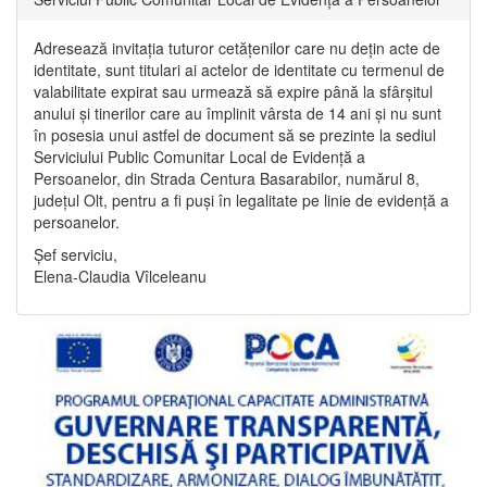
Adresează invitația tuturor cetățenilor care nu dețin acte de
identitate, sunt titulari ai actelor de identitate cu termenul de
valabilitate expirat sau urmează să expire până la sfârșitul
anului și tinerilor care au împlinit vârsta de 14 ani și nu sunt
în posesia unui astfel de document să se prezinte la sediul
Serviciului Public Comunitar Local de Evidență a
Persoanelor, din Strada Centura Basarabilor, numărul 8,
județul Olt, pentru a fi puși în legalitate pe linie de evidență a
persoanelor.
Șef serviciu,
Elena-Claudia Vîlceleanu