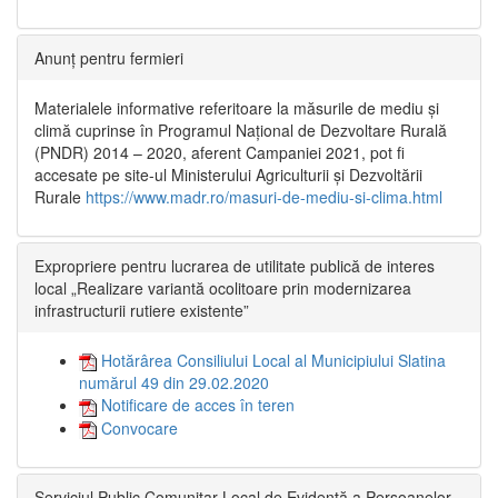
Anunț pentru fermieri
Materialele informative referitoare la măsurile de mediu și
climă cuprinse în Programul Național de Dezvoltare Rurală
(PNDR) 2014 – 2020, aferent Campaniei 2021, pot fi
accesate pe site-ul Ministerului Agriculturii și Dezvoltării
Rurale
https://www.madr.ro/masuri-de-mediu-si-clima.html
Expropriere pentru lucrarea de utilitate publică de interes
local „Realizare variantă ocolitoare prin modernizarea
infrastructurii rutiere existente”
Hotărârea Consiliului Local al Municipiului Slatina
numărul 49 din 29.02.2020
Notificare de acces în teren
Convocare
Serviciul Public Comunitar Local de Evidență a Persoanelor