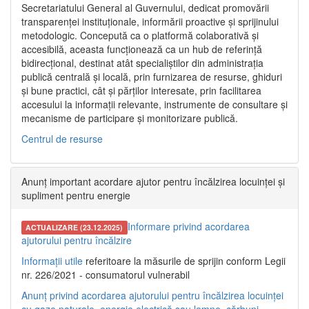
Secretariatului General al Guvernului, dedicat promovării
transparenței instituționale, informării proactive și sprijinului
metodologic. Concepută ca o platformă colaborativă și
accesibilă, aceasta funcționează ca un hub de referință
bidirecțional, destinat atât specialiștilor din administrația
publică centrală și locală, prin furnizarea de resurse, ghiduri
și bune practici, cât și părților interesate, prin facilitarea
accesului la informații relevante, instrumente de consultare și
mecanisme de participare și monitorizare publică.
Centrul de resurse
Anunț important acordare ajutor pentru încălzirea locuinței și
supliment pentru energie
Informare privind acordarea
ACTUALIZARE (23.12.2025)
ajutorului pentru încălzire
Informații utile
referitoare la măsurile de sprijin conform Legii
nr. 226/2021 - consumatorul vulnerabil
Anunț privind acordarea ajutorului pentru încălzirea locuinței
cu gaze naturale, energie electrică sau lemne, cărbuni,