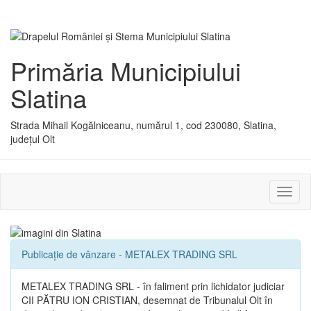
Primăria Municipiului
Slatina
Strada Mihail Kogălniceanu, numărul 1, cod 230080, Slatina,
județul Olt
Activ
sau
dezac
meniu
Publicație de vânzare - METALEX TRADING SRL
METALEX TRADING SRL - în faliment prin lichidator judiciar
CII PĂTRU ION CRISTIAN, desemnat de Tribunalul Olt în