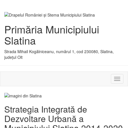
Primăria Municipiului
Slatina
Strada Mihail Kogălniceanu, numărul 1, cod 230080, Slatina,
județul Olt
Activ
sau
dezac
meniu
Strategia Integrată de
Dezvoltare Urbană a
Municipiului Slatina 2014-2020