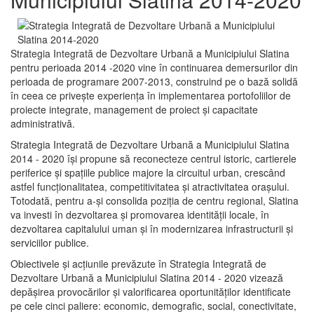
Strategia Integrată de Dezvoltare Urbană a Municipiului Slatina
pentru perioada 2014 -2020 vine în continuarea demersurilor din
perioada de programare 2007-2013, construind pe o bază solidă
în ceea ce priveşte experienţa în implementarea portofoliilor de
proiecte integrate, management de proiect și capacitate
administrativă.
Strategia Integrată de Dezvoltare Urbană a Municipiului Slatina
2014 - 2020 își propune să reconecteze centrul istoric, cartierele
periferice şi spaţiile publice majore la circuitul urban, crescând
astfel funcţionalitatea, competitivitatea şi atractivitatea oraşului.
Totodată, pentru a-şi consolida poziţia de centru regional, Slatina
va investi în dezvoltarea şi promovarea identităţii locale, în
dezvoltarea capitalului uman şi în modernizarea infrastructurii şi
serviciilor publice.
Obiectivele şi acţiunile prevăzute în Strategia Integrată de
Dezvoltare Urbană a Municipiului Slatina 2014 - 2020 vizează
depășirea provocărilor şi valorificarea oportunităţilor identificate
pe cele cinci paliere: economic, demografic, social, conectivitate,