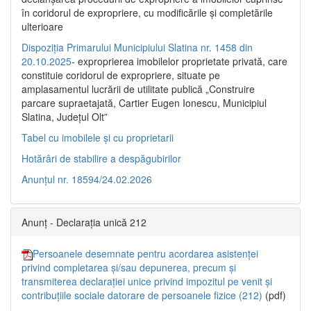
în coridorul de expropriere, cu modificările şi completările
ulterioare
Dispoziția Primarului Municipiului Slatina nr. 1458 din
20.10.2025
- exproprierea imobilelor proprietate privată, care
constituie coridorul de expropriere, situate pe
amplasamentul lucrării de utilitate publică „Construire
parcare supraetajată, Cartier Eugen Ionescu, Municipiul
Slatina, Județul Olt”
Tabel cu imobilele și cu proprietarii
Hotărâri de stabilire a despăgubirilor
Anunțul nr. 18594/24.02.2026
Anunț - Declarația unică 212
Persoanele desemnate pentru acordarea asistenței
privind completarea și/sau depunerea, precum și
transmiterea declarației unice privind impozitul pe venit și
contribuțiile sociale datorare de persoanele fizice (212)
(pdf)