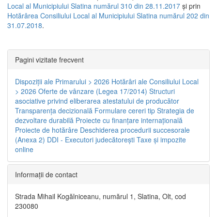
Local al Municipiului Slatina numărul 310 din 28.11.2017
și prin
Hotărârea Consiliului Local al Municipiului Slatina numărul 202 din
31.07.2018
.
Pagini vizitate frecvent
Dispoziţii ale Primarului > 2026
Hotărâri ale Consiliului Local
> 2026
Oferte de vânzare (Legea 17/2014)
Structuri
asociative privind eliberarea atestatului de producător
Transparenţa decizională
Formulare cereri tip
Strategia de
dezvoltare durabilă
Proiecte cu finanţare internaţională
Proiecte de hotărâre
Deschiderea procedurii succesorale
(Anexa 2)
DDI - Executori judecătorești
Taxe şi impozite
online
Informaţii de contact
Strada Mihail Kogălniceanu, numărul 1, Slatina, Olt, cod
230080