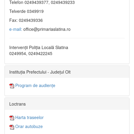
Telefon 0249439377, 0249439233
Telverde 0349919
Fax: 0249439336
e-mail:
office@primariaslatina.ro
Intervenții Poliția Locală Slatina
0249954, 0249422245
Instituția Prefectului - Județul Olt
Program de audiențe
Loctrans
Harta traseelor
Orar autobuze