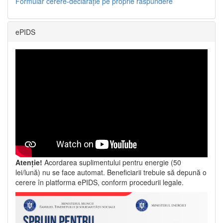
Formular cerere-declarație pe proprie răspundere
ePIDS
Atenție!
Acordarea suplimentului pentru energie (50
lei/lună) nu se face automat. Beneficiarii trebuie să depună o
cerere în platforma ePIDS, conform procedurii legale.