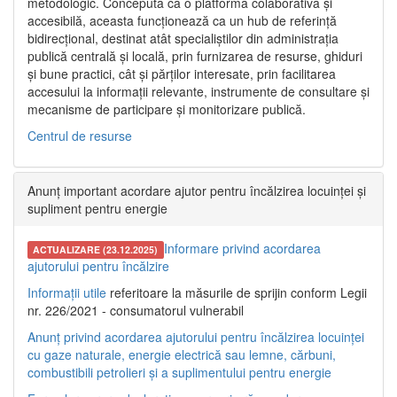
metodologic. Concepută ca o platformă colaborativă și
accesibilă, aceasta funcționează ca un hub de referință
bidirecțional, destinat atât specialiștilor din administrația
publică centrală și locală, prin furnizarea de resurse, ghiduri
și bune practici, cât și părților interesate, prin facilitarea
accesului la informații relevante, instrumente de consultare și
mecanisme de participare și monitorizare publică.
Centrul de resurse
Anunț important acordare ajutor pentru încălzirea locuinței și
supliment pentru energie
Informare privind acordarea
ACTUALIZARE (23.12.2025)
ajutorului pentru încălzire
Informații utile
referitoare la măsurile de sprijin conform Legii
nr. 226/2021 - consumatorul vulnerabil
Anunț privind acordarea ajutorului pentru încălzirea locuinței
cu gaze naturale, energie electrică sau lemne, cărbuni,
combustibili petrolieri și a suplimentului pentru energie