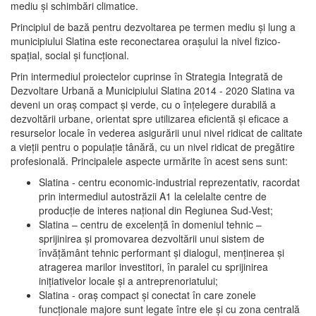
mediu şi schimbări climatice.
Principiul de bază pentru dezvoltarea pe termen mediu şi lung a
municipiului Slatina este reconectarea oraşului la nivel fizico-
spaţial, social şi funcţional.
Prin intermediul proiectelor cuprinse în Strategia Integrată de
Dezvoltare Urbană a Municipiului Slatina 2014 - 2020 Slatina va
deveni un oraş compact şi verde, cu o înţelegere durabilă a
dezvoltării urbane, orientat spre utilizarea eficientă şi eficace a
resurselor locale în vederea asigurării unui nivel ridicat de calitate
a vieţii pentru o populaţie tânără, cu un nivel ridicat de pregătire
profesională. Principalele aspecte urmărite în acest sens sunt:
Slatina - centru economic-industrial reprezentativ, racordat
prin intermediul autostrăzii A1 la celelalte centre de
producţie de interes naţional din Regiunea Sud-Vest;
Slatina – centru de excelenţă în domeniul tehnic –
sprijinirea şi promovarea dezvoltării unui sistem de
învăţământ tehnic performant şi dialogul, menţinerea şi
atragerea marilor investitori, în paralel cu sprijinirea
iniţiativelor locale şi a antreprenoriatului;
Slatina - oraş compact şi conectat în care zonele
funcţionale majore sunt legate între ele şi cu zona centrală