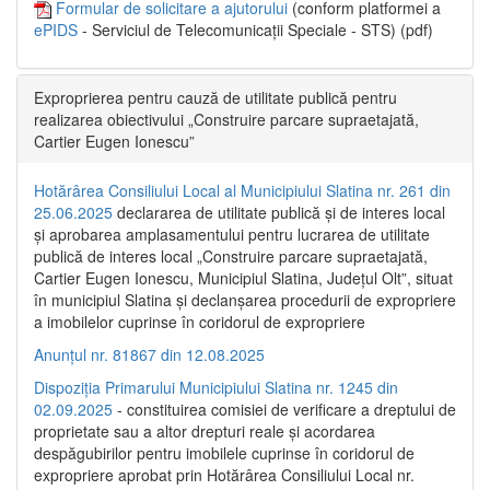
Formular de solicitare a ajutorului
(conform platformei a
ePIDS
- Serviciul de Telecomunicații Speciale - STS) (pdf)
Exproprierea pentru cauză de utilitate publică pentru
realizarea obiectivului „Construire parcare supraetajată,
Cartier Eugen Ionescu”
Hotărârea Consiliului Local al Municipiului Slatina nr. 261 din
25.06.2025
declararea de utilitate publică și de interes local
și aprobarea amplasamentului pentru lucrarea de utilitate
publică de interes local „Construire parcare supraetajată,
Cartier Eugen Ionescu, Municipiul Slatina, Județul Olt”, situat
în municipiul Slatina și declanșarea procedurii de expropriere
a imobilelor cuprinse în coridorul de expropriere
Anunțul nr. 81867 din 12.08.2025
Dispoziția Primarului Municipiului Slatina nr. 1245 din
02.09.2025
- constituirea comisiei de verificare a dreptului de
proprietate sau a altor drepturi reale și acordarea
despăgubirilor pentru imobilele cuprinse în coridorul de
expropriere aprobat prin Hotărârea Consiliului Local nr.