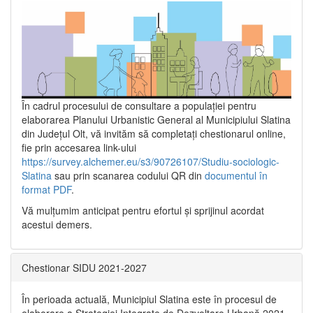
În cadrul procesului de consultare a populaţiei pentru
elaborarea Planului Urbanistic General al Municipiului Slatina
din Județul Olt, vă invităm să completați chestionarul online,
fie prin accesarea link-ului
https://survey.alchemer.eu/s3/90726107/Studiu-sociologic-
Slatina
sau prin scanarea codului QR din
documentul în
format PDF
.
Vă mulţumim anticipat pentru efortul şi sprijinul acordat
acestui demers.
Chestionar SIDU 2021-2027
În perioada actuală, Municipiul Slatina este în procesul de
elaborare a Strategiei Integrate de Dezvoltare Urbană 2021‐