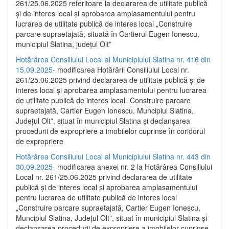
261/25.06.2025 referitoare la declararea de utilitate publică
și de interes local și aprobarea amplasamentului pentru
lucrarea de utilitate publică de interes local „Construire
parcare supraetajată, situată în Cartierul Eugen Ionescu,
municipiul Slatina, județul Olt”
Hotărârea Consiliului Local al Municipiului Slatina nr. 416 din
15.09.2025
- modificarea Hotărârii Consiliului Local nr.
261/25.06.2025 privind declararea de utilitate publică și de
interes local și aprobarea amplasamentului pentru lucrarea
de utilitate publică de interes local „Construire parcare
supraetajată, Cartier Eugen Ionescu, Muncipiul Slatina,
Județul Olt”, situat în municipiul Slatina și declanșarea
procedurii de expropriere a imobilelor cuprinse în coridorul
de expropriere
Hotărârea Consiliului Local al Municipiului Slatina nr. 443 din
30.09.2025
- modificarea anexei nr. 2 la Hotărârea Consiliului
Local nr. 261/25.06.2025 privind declararea de utilitate
publică şi de interes local şi aprobarea amplasamentului
pentru lucrarea de utilitate publică de interes local
„Construire parcare supraetajată, Cartier Eugen Ionescu,
Muncipiul Slatina, Judeţul Olt”, situat în municipiul Slatina şi
declanşarea procedurii de expropriere a imobilelor cuprinse