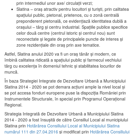
prin intermediul unor axe/ circulații verzi;
Slatina – oraş atractiv pentru locuitori şi turişti, prin calitatea
spaţiului public, pietonal, prietenos, cu o zonă centrală
preponderent pietonală, ce evidenţiază identitatea dublă a
oraşului – târg şi centru industrial. Spaţiile publice specifice
celor două centre (centrul istoric şi centrul nou) sunt
reconectate şi legate de principalele puncte de interes şi
zone rezidenţiale din oraş prin axe tematice.
Astfel, Slatina anului 2020 va fi un oraş tânăr şi modern, ce
îmbină calitatea ridicată a spaţiului public şi farmecul vechiului
târg cu excelenţa în domeniul tehnic şi stabilitatea locurilor de
muncă.
În baza Strategiei Integrate de Dezvoltare Urbană a Municipiului
Slatina 2014 - 2020 se pot demara acţiuni ample la nivel local şi
se pot accesa fonduri europene puse la dispoziţia României prin
Instrumentele Structurale, în special prin Programul Operațional
Regional.
Strategia Integrată de Dezvoltare Urbană a Municipiului Slatina
2014 - 2020 a fost însuşită de către Consiliul Local al municipiului
Slatina prin
Hotărârea Consiliului Local al Municipiului Slatina
numărul 111 din 27.04.2016
și modificat prin
Hotărârea Consiliului