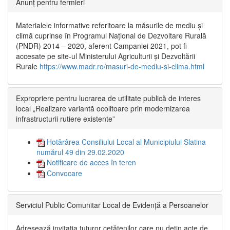
Anunț pentru fermieri
Materialele informative referitoare la măsurile de mediu și
climă cuprinse în Programul Național de Dezvoltare Rurală
(PNDR) 2014 – 2020, aferent Campaniei 2021, pot fi
accesate pe site-ul Ministerului Agriculturii și Dezvoltării
Rurale
https://www.madr.ro/masuri-de-mediu-si-clima.html
Expropriere pentru lucrarea de utilitate publică de interes
local „Realizare variantă ocolitoare prin modernizarea
infrastructurii rutiere existente”
Hotărârea Consiliului Local al Municipiului Slatina
numărul 49 din 29.02.2020
Notificare de acces în teren
Convocare
Serviciul Public Comunitar Local de Evidență a Persoanelor
Adresează invitația tuturor cetățenilor care nu dețin acte de