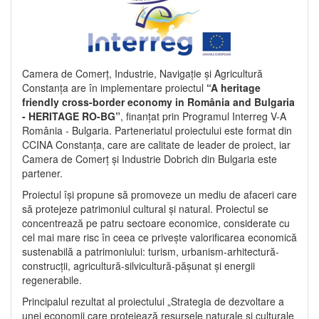
Camera de Comerț, Industrie, Navigație și Agricultură
Constanța are în implementare proiectul
“A heritage
friendly cross-border economy in România and Bulgaria
- HERITAGE RO-BG”
, finanțat prin Programul Interreg V-A
România - Bulgaria. Parteneriatul proiectului este format din
CCINA Constanța, care are calitate de leader de proiect, iar
Camera de Comerț și Industrie Dobrich din Bulgaria este
partener.
Proiectul își propune să promoveze un mediu de afaceri care
să protejeze patrimoniul cultural și natural. Proiectul se
concentrează pe patru sectoare economice, considerate cu
cel mai mare risc în ceea ce privește valorificarea economică
sustenabilă a patrimoniului: turism, urbanism-arhitectură-
construcții, agricultură-silvicultură-pășunat și energii
regenerabile.
Principalul rezultat al proiectului „Strategia de dezvoltare a
unei economii care protejează resursele naturale și culturale