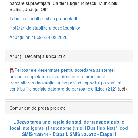
parcare supraetajată, Cartier Eugen Ionescu, Municipiul
Slatina, Județul Olt”
Tabel cu imobilele și cu proprietarii
Hotărâri de stabilire a despăgubirilor
Anunțul nr. 18594/24.02.2026
Anunț - Declarația unică 212
Persoanele desemnate pentru acordarea asistenței
privind completarea și/sau depunerea, precum și
transmiterea declarației unice privind impozitul pe venit și
contribuțiile sociale datorare de persoanele fizice (212)
(pdf)
Comunicat de presă proiecte
„Dezvoltarea unei rețele de stații de transport public
local inteligente și autonome (Intelli Bus Hub Net)”, cod
SMIS 128914 - Etapa I, SMIS 325512 - Etapa II