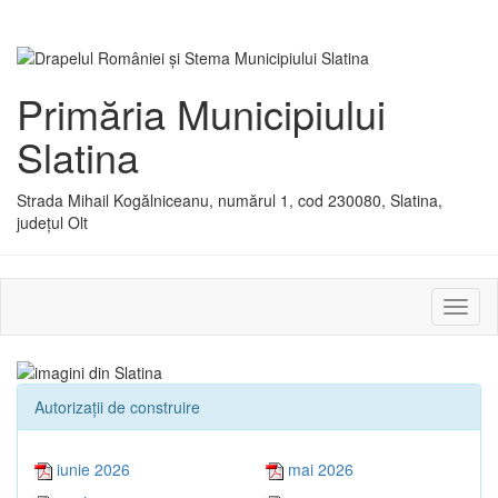
Primăria Municipiului
Slatina
Strada Mihail Kogălniceanu, numărul 1, cod 230080, Slatina,
județul Olt
Activ
sau
dezac
meniu
Autorizaţii de construire
iunie 2026
mai 2026