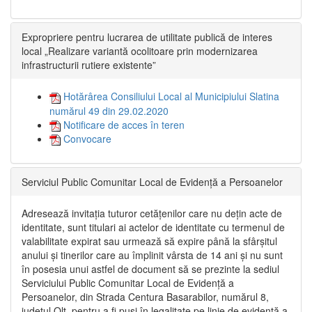
Expropriere pentru lucrarea de utilitate publică de interes
local „Realizare variantă ocolitoare prin modernizarea
infrastructurii rutiere existente”
Hotărârea Consiliului Local al Municipiului Slatina
numărul 49 din 29.02.2020
Notificare de acces în teren
Convocare
Serviciul Public Comunitar Local de Evidență a Persoanelor
Adresează invitația tuturor cetățenilor care nu dețin acte de
identitate, sunt titulari ai actelor de identitate cu termenul de
valabilitate expirat sau urmează să expire până la sfârșitul
anului și tinerilor care au împlinit vârsta de 14 ani și nu sunt
în posesia unui astfel de document să se prezinte la sediul
Serviciului Public Comunitar Local de Evidență a
Persoanelor, din Strada Centura Basarabilor, numărul 8,
județul Olt, pentru a fi puși în legalitate pe linie de evidență a