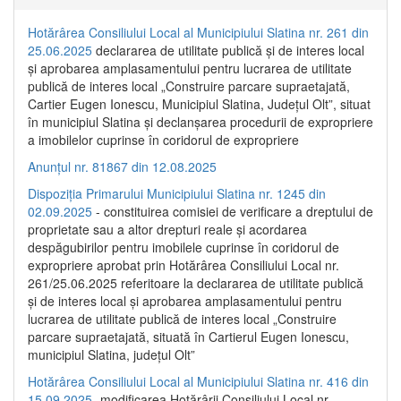
Hotărârea Consiliului Local al Municipiului Slatina nr. 261 din
25.06.2025
declararea de utilitate publică și de interes local
și aprobarea amplasamentului pentru lucrarea de utilitate
publică de interes local „Construire parcare supraetajată,
Cartier Eugen Ionescu, Municipiul Slatina, Județul Olt”, situat
în municipiul Slatina și declanșarea procedurii de expropriere
a imobilelor cuprinse în coridorul de expropriere
Anunțul nr. 81867 din 12.08.2025
Dispoziția Primarului Municipiului Slatina nr. 1245 din
02.09.2025
- constituirea comisiei de verificare a dreptului de
proprietate sau a altor drepturi reale și acordarea
despăgubirilor pentru imobilele cuprinse în coridorul de
expropriere aprobat prin Hotărârea Consiliului Local nr.
261/25.06.2025 referitoare la declararea de utilitate publică
și de interes local și aprobarea amplasamentului pentru
lucrarea de utilitate publică de interes local „Construire
parcare supraetajată, situată în Cartierul Eugen Ionescu,
municipiul Slatina, județul Olt”
Hotărârea Consiliului Local al Municipiului Slatina nr. 416 din
15.09.2025
- modificarea Hotărârii Consiliului Local nr.