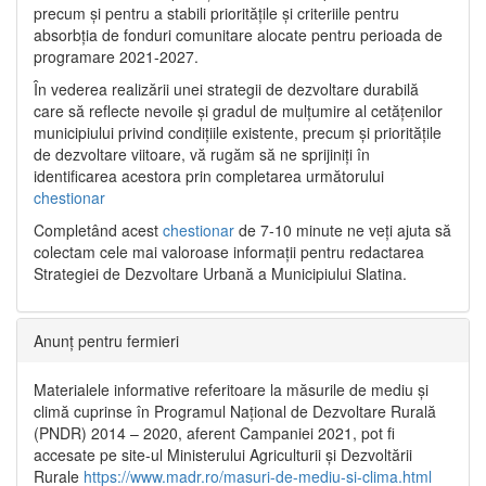
precum și pentru a stabili prioritățile și criteriile pentru
absorbția de fonduri comunitare alocate pentru perioada de
programare 2021-2027.
În vederea realizării unei strategii de dezvoltare durabilă
care să reflecte nevoile și gradul de mulțumire al cetățenilor
municipiului privind condițiile existente, precum și prioritățile
de dezvoltare viitoare, vă rugăm să ne sprijiniți în
identificarea acestora prin completarea următorului
chestionar
Completând acest
chestionar
de 7-10 minute ne veți ajuta să
colectam cele mai valoroase informații pentru redactarea
Strategiei de Dezvoltare Urbană a Municipiului Slatina.
Anunț pentru fermieri
Materialele informative referitoare la măsurile de mediu și
climă cuprinse în Programul Național de Dezvoltare Rurală
(PNDR) 2014 – 2020, aferent Campaniei 2021, pot fi
accesate pe site-ul Ministerului Agriculturii și Dezvoltării
Rurale
https://www.madr.ro/masuri-de-mediu-si-clima.html