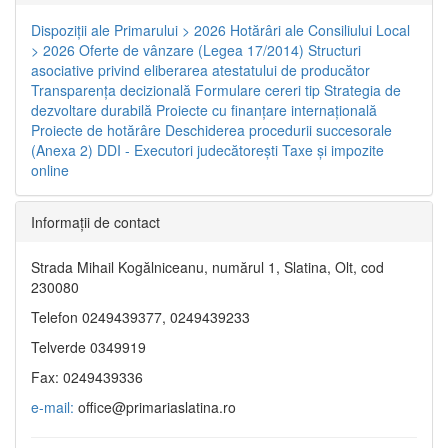
Dispoziţii ale Primarului > 2026
Hotărâri ale Consiliului Local
> 2026
Oferte de vânzare (Legea 17/2014)
Structuri
asociative privind eliberarea atestatului de producător
Transparenţa decizională
Formulare cereri tip
Strategia de
dezvoltare durabilă
Proiecte cu finanţare internaţională
Proiecte de hotărâre
Deschiderea procedurii succesorale
(Anexa 2)
DDI - Executori judecătorești
Taxe şi impozite
online
Informaţii de contact
Strada Mihail Kogălniceanu, numărul 1, Slatina, Olt, cod
230080
Telefon 0249439377, 0249439233
Telverde 0349919
Fax: 0249439336
e-mail:
office@primariaslatina.ro