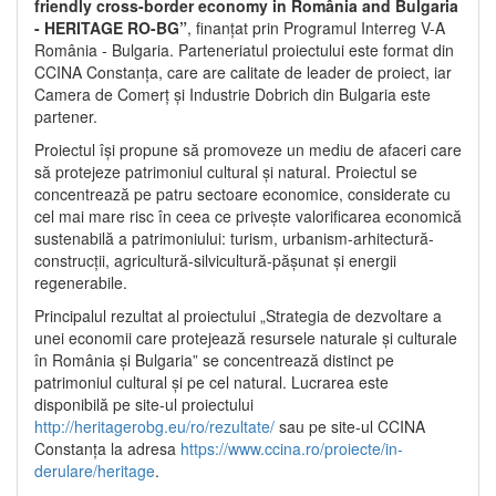
friendly cross-border economy in România and Bulgaria
- HERITAGE RO-BG”
, finanțat prin Programul Interreg V-A
România - Bulgaria. Parteneriatul proiectului este format din
CCINA Constanța, care are calitate de leader de proiect, iar
Camera de Comerț și Industrie Dobrich din Bulgaria este
partener.
Proiectul își propune să promoveze un mediu de afaceri care
să protejeze patrimoniul cultural și natural. Proiectul se
concentrează pe patru sectoare economice, considerate cu
cel mai mare risc în ceea ce privește valorificarea economică
sustenabilă a patrimoniului: turism, urbanism-arhitectură-
construcții, agricultură-silvicultură-pășunat și energii
regenerabile.
Principalul rezultat al proiectului „Strategia de dezvoltare a
unei economii care protejează resursele naturale și culturale
în România și Bulgaria” se concentrează distinct pe
patrimoniul cultural și pe cel natural. Lucrarea este
disponibilă pe site-ul proiectului
http://heritagerobg.eu/ro/rezultate/
sau pe site-ul CCINA
Constanța la adresa
https://www.ccina.ro/proiecte/in-
derulare/heritage
.