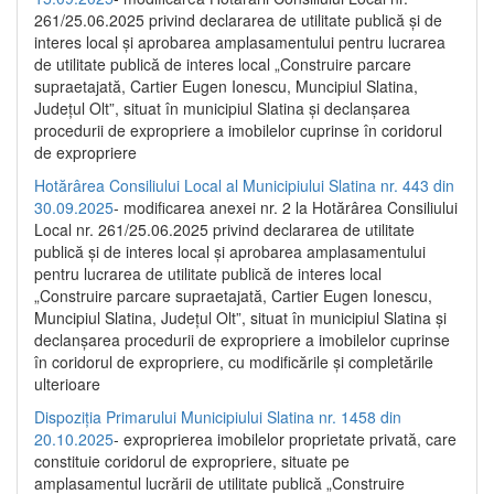
261/25.06.2025 privind declararea de utilitate publică și de
interes local și aprobarea amplasamentului pentru lucrarea
de utilitate publică de interes local „Construire parcare
supraetajată, Cartier Eugen Ionescu, Muncipiul Slatina,
Județul Olt”, situat în municipiul Slatina și declanșarea
procedurii de expropriere a imobilelor cuprinse în coridorul
de expropriere
Hotărârea Consiliului Local al Municipiului Slatina nr. 443 din
30.09.2025
- modificarea anexei nr. 2 la Hotărârea Consiliului
Local nr. 261/25.06.2025 privind declararea de utilitate
publică şi de interes local şi aprobarea amplasamentului
pentru lucrarea de utilitate publică de interes local
„Construire parcare supraetajată, Cartier Eugen Ionescu,
Muncipiul Slatina, Judeţul Olt”, situat în municipiul Slatina şi
declanşarea procedurii de expropriere a imobilelor cuprinse
în coridorul de expropriere, cu modificările şi completările
ulterioare
Dispoziția Primarului Municipiului Slatina nr. 1458 din
20.10.2025
- exproprierea imobilelor proprietate privată, care
constituie coridorul de expropriere, situate pe
amplasamentul lucrării de utilitate publică „Construire