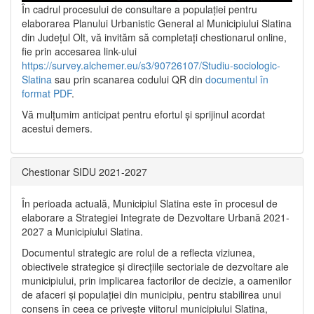
În cadrul procesului de consultare a populaţiei pentru
elaborarea Planului Urbanistic General al Municipiului Slatina
din Județul Olt, vă invităm să completați chestionarul online,
fie prin accesarea link-ului
https://survey.alchemer.eu/s3/90726107/Studiu-sociologic-
Slatina
sau prin scanarea codului QR din
documentul în
format PDF
.
Vă mulţumim anticipat pentru efortul şi sprijinul acordat
acestui demers.
Chestionar SIDU 2021-2027
În perioada actuală, Municipiul Slatina este în procesul de
elaborare a Strategiei Integrate de Dezvoltare Urbană 2021‐
2027 a Municipiului Slatina.
Documentul strategic are rolul de a reflecta viziunea,
obiectivele strategice și direcțiile sectoriale de dezvoltare ale
municipiului, prin implicarea factorilor de decizie, a oamenilor
de afaceri și populației din municipiu, pentru stabilirea unui
consens în ceea ce privește viitorul municipiului Slatina,