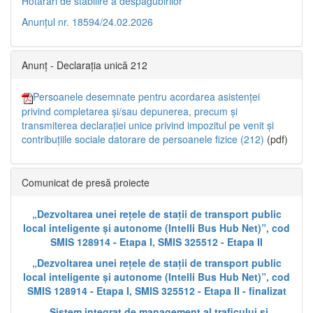
Hotărâri de stabilire a despăgubirilor
Anunțul nr. 18594/24.02.2026
Anunț - Declarația unică 212
Persoanele desemnate pentru acordarea asistenței
privind completarea și/sau depunerea, precum și
transmiterea declarației unice privind impozitul pe venit și
contribuțiile sociale datorare de persoanele fizice (212)
(pdf)
Comunicat de presă proiecte
„Dezvoltarea unei rețele de stații de transport public
local inteligente și autonome (Intelli Bus Hub Net)”, cod
SMIS 128914 - Etapa I, SMIS 325512 - Etapa II
„Dezvoltarea unei rețele de stații de transport public
local inteligente și autonome (Intelli Bus Hub Net)”, cod
SMIS 128914 - Etapa I, SMIS 325512 - Etapa II - finalizat
„Sistem integrat de management al traficului și