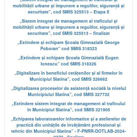
mobilității urbane și impunere a regulilor, siguranță și
securitate”, cod SMIS 325513 – Etapa II
„Sistem integrat de management al traficului și
mobilității urbane și impunere a regulilor, siguranță și
securitate”, cod SMIS 325513 – finalizat
„Extindere și echipare Școala Gimnazială George
Poboran” cod SMIS 318323
„Extindere și echipare Școala Gimnazială Eugen
Ionescu” cod SMIS 318326
„Digitalizare în beneficiul cetățenilor și al firmelor în
Municipiul Slatina”, cod SMIS 326662
„Digitalizarea proceselor de asistență socială la nivelul
Municipiului Slatina”, cod SMIS 327732
„Extindere sistem integrat de management al traficului
în Municipiul Slatina”, cod SMIS 321905
„Echiparea laboratoarelor informatice și a atelierelor de
practică din unitățile de învățământ profesional și
tehnic din Municipiul Slatina” - F-PNRR-DOTLAB-2024-
0273 - finalizat