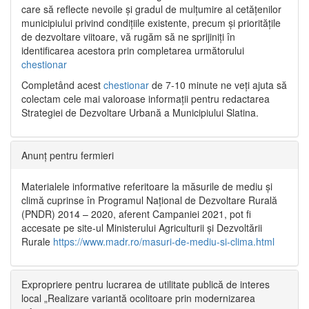
care să reflecte nevoile și gradul de mulțumire al cetățenilor
municipiului privind condițiile existente, precum și prioritățile
de dezvoltare viitoare, vă rugăm să ne sprijiniți în
identificarea acestora prin completarea următorului
chestionar
Completând acest
chestionar
de 7-10 minute ne veți ajuta să
colectam cele mai valoroase informații pentru redactarea
Strategiei de Dezvoltare Urbană a Municipiului Slatina.
Anunț pentru fermieri
Materialele informative referitoare la măsurile de mediu și
climă cuprinse în Programul Național de Dezvoltare Rurală
(PNDR) 2014 – 2020, aferent Campaniei 2021, pot fi
accesate pe site-ul Ministerului Agriculturii și Dezvoltării
Rurale
https://www.madr.ro/masuri-de-mediu-si-clima.html
Expropriere pentru lucrarea de utilitate publică de interes
local „Realizare variantă ocolitoare prin modernizarea