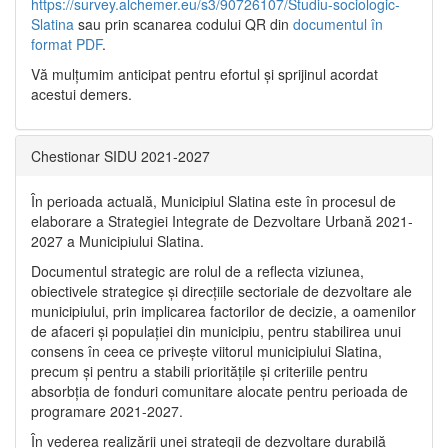
https://survey.alchemer.eu/s3/90726107/Studiu-sociologic-
Slatina
sau prin scanarea codului QR din
documentul în
format PDF
.
Vă mulţumim anticipat pentru efortul şi sprijinul acordat
acestui demers.
Chestionar SIDU 2021-2027
În perioada actuală, Municipiul Slatina este în procesul de
elaborare a Strategiei Integrate de Dezvoltare Urbană 2021‐
2027 a Municipiului Slatina.
Documentul strategic are rolul de a reflecta viziunea,
obiectivele strategice și direcțiile sectoriale de dezvoltare ale
municipiului, prin implicarea factorilor de decizie, a oamenilor
de afaceri și populației din municipiu, pentru stabilirea unui
consens în ceea ce privește viitorul municipiului Slatina,
precum și pentru a stabili prioritățile și criteriile pentru
absorbția de fonduri comunitare alocate pentru perioada de
programare 2021-2027.
În vederea realizării unei strategii de dezvoltare durabilă