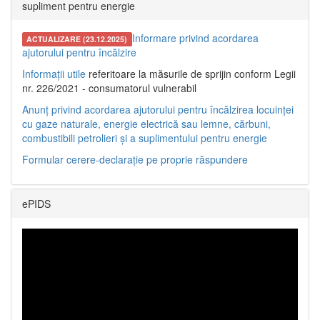
supliment pentru energie
Informare privind acordarea
ACTUALIZARE (23.12.2025)
ajutorului pentru încălzire
Informații utile
referitoare la măsurile de sprijin conform Legii
nr. 226/2021 - consumatorul vulnerabil
Anunț privind acordarea ajutorului pentru încălzirea locuinței
cu gaze naturale, energie electrică sau lemne, cărbuni,
combustibili petrolieri și a suplimentului pentru energie
Formular cerere-declarație pe proprie răspundere
ePIDS