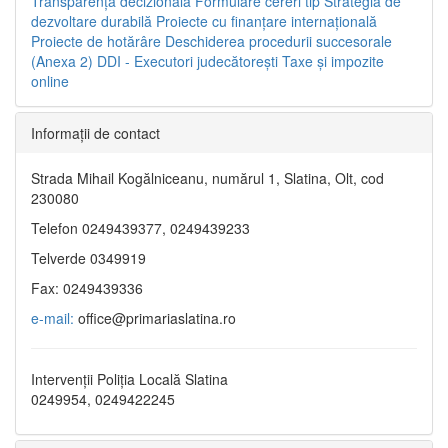
Transparenţa decizională
Formulare cereri tip
Strategia de
dezvoltare durabilă
Proiecte cu finanţare internaţională
Proiecte de hotărâre
Deschiderea procedurii succesorale
(Anexa 2)
DDI - Executori judecătorești
Taxe şi impozite
online
Informaţii de contact
Strada Mihail Kogălniceanu, numărul 1, Slatina, Olt, cod
230080
Telefon 0249439377, 0249439233
Telverde 0349919
Fax: 0249439336
e-mail:
office@primariaslatina.ro
Intervenții Poliția Locală Slatina
0249954, 0249422245