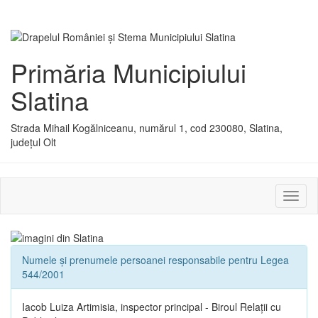
Primăria Municipiului
Slatina
Strada Mihail Kogălniceanu, numărul 1, cod 230080, Slatina,
județul Olt
Activ
sau
dezac
meniu
Numele și prenumele persoanei responsabile pentru Legea
544/2001
Iacob Luiza Artimisia, inspector principal - Biroul Relații cu