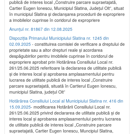
publică de interes local „Construire parcare supraetajată,
Cartier Eugen Ionescu, Municipiul Slatina, Județul Olt”, situat
în municipiul Slatina și declanșarea procedurii de expropriere
a imobilelor cuprinse în coridorul de expropriere
Anunțul nr. 81867 din 12.08.2025
Dispoziția Primarului Municipiului Slatina nr. 1245 din
02.09.2025
- constituirea comisiei de verificare a dreptului de
proprietate sau a altor drepturi reale și acordarea
despăgubirilor pentru imobilele cuprinse în coridorul de
expropriere aprobat prin Hotărârea Consiliului Local nr.
261/25.06.2025 referitoare la declararea de utilitate publică
și de interes local și aprobarea amplasamentului pentru
lucrarea de utilitate publică de interes local „Construire
parcare supraetajată, situată în Cartierul Eugen Ionescu,
municipiul Slatina, județul Olt”
Hotărârea Consiliului Local al Municipiului Slatina nr. 416 din
15.09.2025
- modificarea Hotărârii Consiliului Local nr.
261/25.06.2025 privind declararea de utilitate publică și de
interes local și aprobarea amplasamentului pentru lucrarea
de utilitate publică de interes local „Construire parcare
supraetajată, Cartier Eugen Ionescu, Muncipiul Slatina,