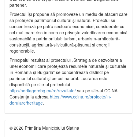
partener.
Proiectul își propune să promoveze un mediu de afaceri care
să protejeze patrimoniul cultural și natural. Proiectul se
concentrează pe patru sectoare economice, considerate cu
cel mai mare risc în ceea ce privește valorificarea economică
sustenabilă a patrimoniului: turism, urbanism-arhitectură-
construcții, agricultură-silvicultură-pășunat și energii
regenerabile.
Principalul rezultat al proiectului „Strategia de dezvoltare a
unei economii care protejează resursele naturale și culturale
în România și Bulgaria” se concentrează distinct pe
patrimoniul cultural și pe cel natural. Lucrarea este
disponibilă pe site-ul proiectului
http://heritagerobg.eu/ro/rezultate/
sau pe site-ul CCINA
Constanța la adresa
https://www.ccina.ro/proiecte/in-
derulare/heritage
.
© 2026 Primăria Municipiului Slatina