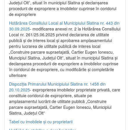
Județul Olt”, situat în municipiul Slatina și declanșarea
procedurii de expropriere a imobilelor cuprinse în coridorul
de expropriere
Hotărârea Consiliului Local al Municipiului Slatina nr. 443 din
30.09.2025
- modificarea anexei nr. 2 la Hotărârea Consiliului
Local nr. 261/25.06.2025 privind declararea de utilitate
publică şi de interes local şi aprobarea amplasamentului
pentru lucrarea de utilitate publică de interes local
„Construire parcare supraetajată, Cartier Eugen Ionescu,
Muncipiul Slatina, Judeţul Olt”, situat în municipiul Slatina şi
declanşarea procedurii de expropriere a imobilelor cuprinse
în coridorul de expropriere, cu modificările şi completările
ulterioare
Dispoziția Primarului Municipiului Slatina nr. 1458 din
20.10.2025
- exproprierea imobilelor proprietate privată, care
constituie coridorul de expropriere, situate pe
amplasamentul lucrării de utilitate publică „Construire
parcare supraetajată, Cartier Eugen Ionescu, Municipiul
Slatina, Județul Olt”
Tabel cu imobilele și cu proprietarii