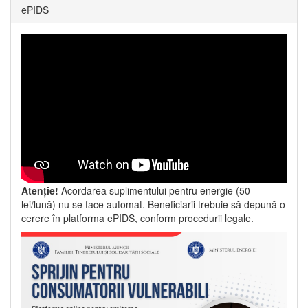
ePIDS
Atenție!
Acordarea suplimentului pentru energie (50
lei/lună) nu se face automat. Beneficiarii trebuie să depună o
cerere în platforma ePIDS, conform procedurii legale.