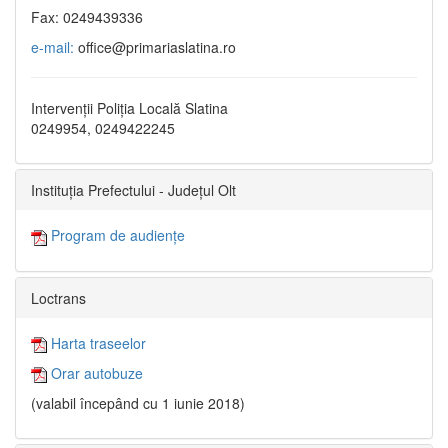
Fax: 0249439336
e-mail:
office@primariaslatina.ro
Intervenții Poliția Locală Slatina
0249954, 0249422245
Instituția Prefectului - Județul Olt
Program de audiențe
Loctrans
Harta traseelor
Orar autobuze
(valabil începând cu 1 iunie 2018)