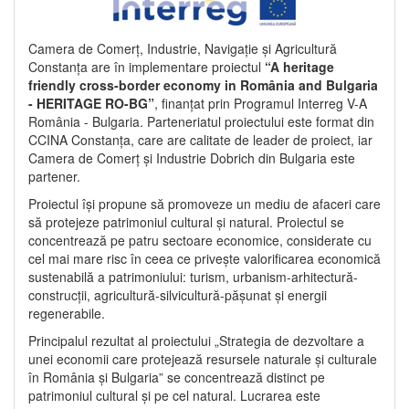
Camera de Comerț, Industrie, Navigație și Agricultură
Constanța are în implementare proiectul
“A heritage
friendly cross-border economy in România and Bulgaria
- HERITAGE RO-BG”
, finanțat prin Programul Interreg V-A
România - Bulgaria. Parteneriatul proiectului este format din
CCINA Constanța, care are calitate de leader de proiect, iar
Camera de Comerț și Industrie Dobrich din Bulgaria este
partener.
Proiectul își propune să promoveze un mediu de afaceri care
să protejeze patrimoniul cultural și natural. Proiectul se
concentrează pe patru sectoare economice, considerate cu
cel mai mare risc în ceea ce privește valorificarea economică
sustenabilă a patrimoniului: turism, urbanism-arhitectură-
construcții, agricultură-silvicultură-pășunat și energii
regenerabile.
Principalul rezultat al proiectului „Strategia de dezvoltare a
unei economii care protejează resursele naturale și culturale
în România și Bulgaria” se concentrează distinct pe
patrimoniul cultural și pe cel natural. Lucrarea este