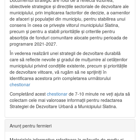
Documentul strategic are rolul de a reflecta viziunea,
obiectivele strategice și direcțiile sectoriale de dezvoltare ale
municipiului, prin implicarea factorilor de decizie, a oamenilor
de afaceri și populației din municipiu, pentru stabilirea unui
consens în ceea ce privește viitorul municipiului Slatina,
precum și pentru a stabili prioritățile și criteriile pentru
absorbția de fonduri comunitare alocate pentru perioada de
programare 2021-2027.
În vederea realizării unei strategii de dezvoltare durabilă
care să reflecte nevoile și gradul de mulțumire al cetățenilor
municipiului privind condițiile existente, precum și prioritățile
de dezvoltare viitoare, vă rugăm să ne sprijiniți în
identificarea acestora prin completarea următorului
chestionar
Completând acest
chestionar
de 7-10 minute ne veți ajuta să
colectam cele mai valoroase informații pentru redactarea
Strategiei de Dezvoltare Urbană a Municipiului Slatina.
Anunț pentru fermieri
Materialele informative referitoare la măsurile de mediu și