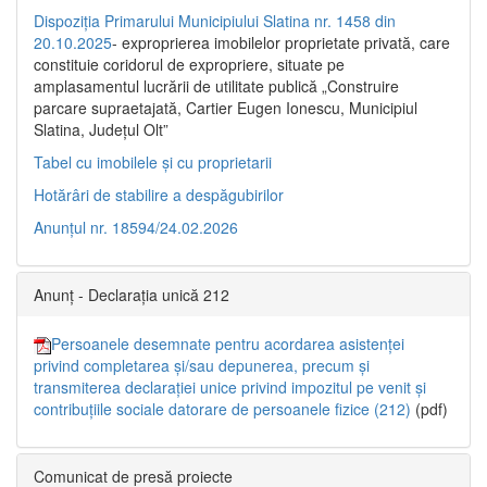
Dispoziția Primarului Municipiului Slatina nr. 1458 din
20.10.2025
- exproprierea imobilelor proprietate privată, care
constituie coridorul de expropriere, situate pe
amplasamentul lucrării de utilitate publică „Construire
parcare supraetajată, Cartier Eugen Ionescu, Municipiul
Slatina, Județul Olt”
Tabel cu imobilele și cu proprietarii
Hotărâri de stabilire a despăgubirilor
Anunțul nr. 18594/24.02.2026
Anunț - Declarația unică 212
Persoanele desemnate pentru acordarea asistenței
privind completarea și/sau depunerea, precum și
transmiterea declarației unice privind impozitul pe venit și
contribuțiile sociale datorare de persoanele fizice (212)
(pdf)
Comunicat de presă proiecte