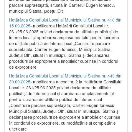
parcare supraetajată, situată în Cartierul Eugen Ionescu,
municipiul Slatina, județul Olt”
Hotărârea Consiliului Local al Municipiului Slatina nr. 416 din
15.09.2025
- modificarea Hotărârii Consiliului Local nr.
261/25.06.2025 privind declararea de utilitate publică și de
interes local și aprobarea amplasamentului pentru lucrarea
de utilitate publică de interes local „Construire parcare
supraetajată, Cartier Eugen Ionescu, Muncipiul Slatina,
Județul Olt”, situat în municipiul Slatina și declanșarea
procedurii de expropriere a imobilelor cuprinse în coridorul
de expropriere
Hotărârea Consiliului Local al Municipiului Slatina nr. 443 din
30.09.2025
- modificarea anexei nr. 2 la Hotărârea Consiliului
Local nr. 261/25.06.2025 privind declararea de utilitate
publică şi de interes local şi aprobarea amplasamentului
pentru lucrarea de utilitate publică de interes local
„Construire parcare supraetajată, Cartier Eugen Ionescu,
Muncipiul Slatina, Judeţul Olt”, situat în municipiul Slatina şi
declanşarea procedurii de expropriere a imobilelor cuprinse
în coridorul de expropriere, cu modificările şi completările
ulterioare