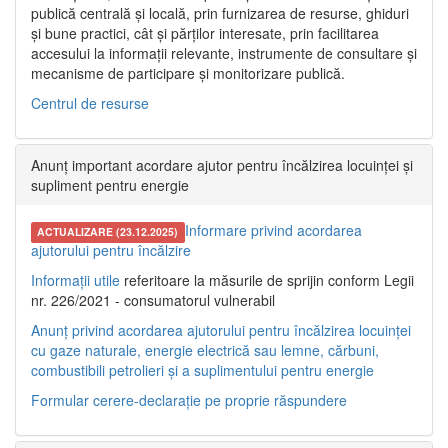
publică centrală și locală, prin furnizarea de resurse, ghiduri
și bune practici, cât și părților interesate, prin facilitarea
accesului la informații relevante, instrumente de consultare și
mecanisme de participare și monitorizare publică.
Centrul de resurse
Anunț important acordare ajutor pentru încălzirea locuinței și
supliment pentru energie
Informare privind acordarea
ACTUALIZARE (23.12.2025)
ajutorului pentru încălzire
Informații utile
referitoare la măsurile de sprijin conform Legii
nr. 226/2021 - consumatorul vulnerabil
Anunț privind acordarea ajutorului pentru încălzirea locuinței
cu gaze naturale, energie electrică sau lemne, cărbuni,
combustibili petrolieri și a suplimentului pentru energie
Formular cerere-declarație pe proprie răspundere