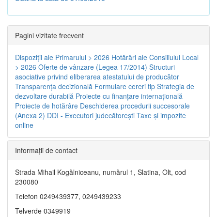
Pagini vizitate frecvent
Dispoziţii ale Primarului > 2026
Hotărâri ale Consiliului Local
> 2026
Oferte de vânzare (Legea 17/2014)
Structuri
asociative privind eliberarea atestatului de producător
Transparenţa decizională
Formulare cereri tip
Strategia de
dezvoltare durabilă
Proiecte cu finanţare internaţională
Proiecte de hotărâre
Deschiderea procedurii succesorale
(Anexa 2)
DDI - Executori judecătorești
Taxe şi impozite
online
Informaţii de contact
Strada Mihail Kogălniceanu, numărul 1, Slatina, Olt, cod
230080
Telefon 0249439377, 0249439233
Telverde 0349919