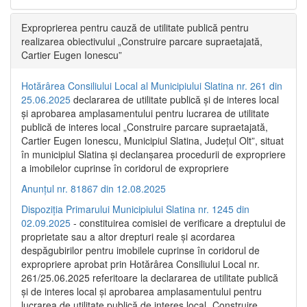
Exproprierea pentru cauză de utilitate publică pentru
realizarea obiectivului „Construire parcare supraetajată,
Cartier Eugen Ionescu”
Hotărârea Consiliului Local al Municipiului Slatina nr. 261 din
25.06.2025
declararea de utilitate publică și de interes local
și aprobarea amplasamentului pentru lucrarea de utilitate
publică de interes local „Construire parcare supraetajată,
Cartier Eugen Ionescu, Municipiul Slatina, Județul Olt”, situat
în municipiul Slatina și declanșarea procedurii de expropriere
a imobilelor cuprinse în coridorul de expropriere
Anunțul nr. 81867 din 12.08.2025
Dispoziția Primarului Municipiului Slatina nr. 1245 din
02.09.2025
- constituirea comisiei de verificare a dreptului de
proprietate sau a altor drepturi reale și acordarea
despăgubirilor pentru imobilele cuprinse în coridorul de
expropriere aprobat prin Hotărârea Consiliului Local nr.
261/25.06.2025 referitoare la declararea de utilitate publică
și de interes local și aprobarea amplasamentului pentru
lucrarea de utilitate publică de interes local „Construire