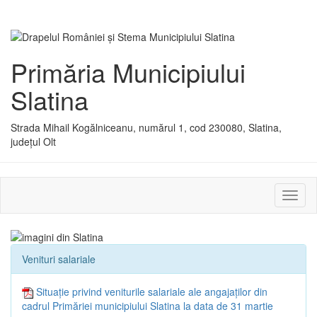
Primăria Municipiului
Slatina
Strada Mihail Kogălniceanu, numărul 1, cod 230080, Slatina,
județul Olt
Activ
sau
dezac
meniu
Venituri salariale
Situație privind veniturile salariale ale angajaților din
cadrul Primăriei municipiului Slatina la data de 31 martie