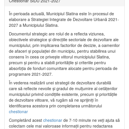
Chestionar SIDU 2021-2027
În perioada actuală, Municipiul Slatina este în procesul de
elaborare a Strategiei Integrate de Dezvoltare Urbană 2021‐
2027 a Municipiului Slatina.
Documentul strategic are rolul de a reflecta viziunea,
obiectivele strategice și direcțiile sectoriale de dezvoltare ale
municipiului, prin implicarea factorilor de decizie, a oamenilor
de afaceri și populației din municipiu, pentru stabilirea unui
consens în ceea ce privește viitorul municipiului Slatina,
precum și pentru a stabili prioritățile și criteriile pentru
absorbția de fonduri comunitare alocate pentru perioada de
programare 2021-2027.
În vederea realizării unei strategii de dezvoltare durabilă
care să reflecte nevoile și gradul de mulțumire al cetățenilor
municipiului privind condițiile existente, precum și prioritățile
de dezvoltare viitoare, vă rugăm să ne sprijiniți în
identificarea acestora prin completarea următorului
chestionar
Completând acest
chestionar
de 7-10 minute ne veți ajuta să
colectam cele mai valoroase informații pentru redactarea