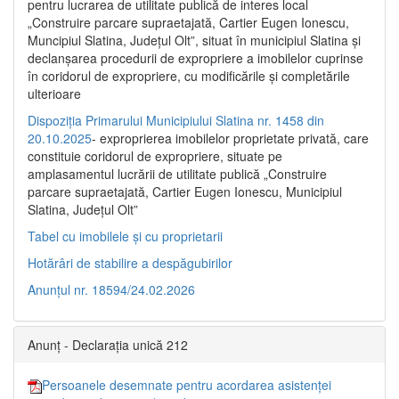
pentru lucrarea de utilitate publică de interes local
„Construire parcare supraetajată, Cartier Eugen Ionescu,
Muncipiul Slatina, Judeţul Olt”, situat în municipiul Slatina şi
declanşarea procedurii de expropriere a imobilelor cuprinse
în coridorul de expropriere, cu modificările şi completările
ulterioare
Dispoziția Primarului Municipiului Slatina nr. 1458 din
20.10.2025
- exproprierea imobilelor proprietate privată, care
constituie coridorul de expropriere, situate pe
amplasamentul lucrării de utilitate publică „Construire
parcare supraetajată, Cartier Eugen Ionescu, Municipiul
Slatina, Județul Olt”
Tabel cu imobilele și cu proprietarii
Hotărâri de stabilire a despăgubirilor
Anunțul nr. 18594/24.02.2026
Anunț - Declarația unică 212
Persoanele desemnate pentru acordarea asistenței