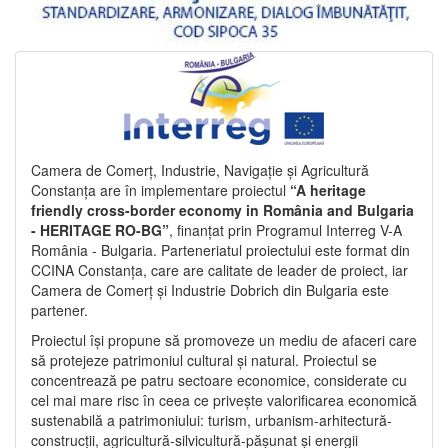
Camera de Comerț, Industrie, Navigație și Agricultură
Constanța are în implementare proiectul
“A heritage
friendly cross-border economy in România and Bulgaria
- HERITAGE RO-BG”
, finanțat prin Programul Interreg V-A
România - Bulgaria. Parteneriatul proiectului este format din
CCINA Constanța, care are calitate de leader de proiect, iar
Camera de Comerț și Industrie Dobrich din Bulgaria este
partener.
Proiectul își propune să promoveze un mediu de afaceri care
să protejeze patrimoniul cultural și natural. Proiectul se
concentrează pe patru sectoare economice, considerate cu
cel mai mare risc în ceea ce privește valorificarea economică
sustenabilă a patrimoniului: turism, urbanism-arhitectură-
construcții, agricultură-silvicultură-pășunat și energii