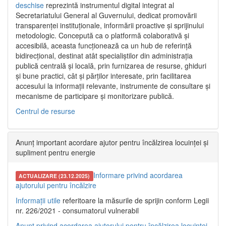
deschise
reprezintă instrumentul digital integrat al
Secretariatului General al Guvernului, dedicat promovării
transparenței instituționale, informării proactive și sprijinului
metodologic. Concepută ca o platformă colaborativă și
accesibilă, aceasta funcționează ca un hub de referință
bidirecțional, destinat atât specialiștilor din administrația
publică centrală și locală, prin furnizarea de resurse, ghiduri
și bune practici, cât și părților interesate, prin facilitarea
accesului la informații relevante, instrumente de consultare și
mecanisme de participare și monitorizare publică.
Centrul de resurse
Anunț important acordare ajutor pentru încălzirea locuinței și
supliment pentru energie
Informare privind acordarea
ACTUALIZARE (23.12.2025)
ajutorului pentru încălzire
Informații utile
referitoare la măsurile de sprijin conform Legii
nr. 226/2021 - consumatorul vulnerabil
Anunț privind acordarea ajutorului pentru încălzirea locuinței