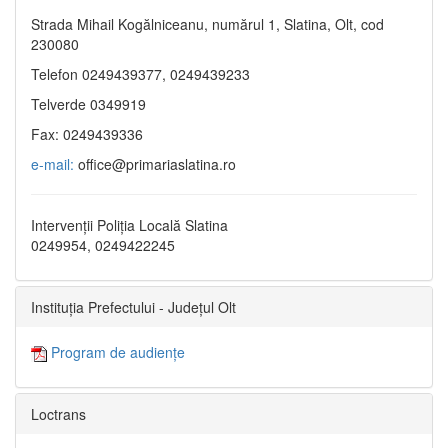
Strada Mihail Kogălniceanu, numărul 1, Slatina, Olt, cod
230080
Telefon 0249439377, 0249439233
Telverde 0349919
Fax: 0249439336
e-mail:
office@primariaslatina.ro
Intervenții Poliția Locală Slatina
0249954, 0249422245
Instituția Prefectului - Județul Olt
Program de audiențe
Loctrans