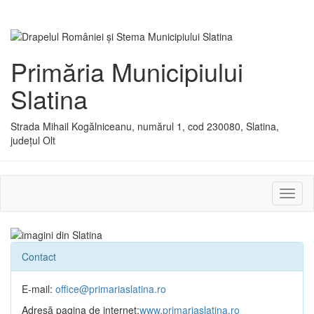
Primăria Municipiului
Slatina
Strada Mihail Kogălniceanu, numărul 1, cod 230080, Slatina,
județul Olt
Activ
sau
dezac
meniu
Contact
E-mail:
office@primariaslatina.ro
Adresă pagina de internet:
www.primariaslatina.ro