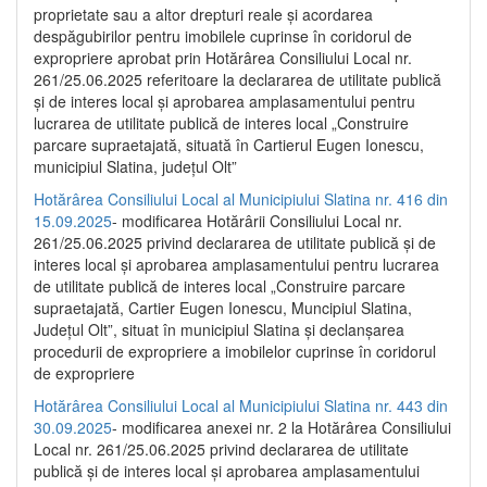
proprietate sau a altor drepturi reale și acordarea
despăgubirilor pentru imobilele cuprinse în coridorul de
expropriere aprobat prin Hotărârea Consiliului Local nr.
261/25.06.2025 referitoare la declararea de utilitate publică
și de interes local și aprobarea amplasamentului pentru
lucrarea de utilitate publică de interes local „Construire
parcare supraetajată, situată în Cartierul Eugen Ionescu,
municipiul Slatina, județul Olt”
Hotărârea Consiliului Local al Municipiului Slatina nr. 416 din
15.09.2025
- modificarea Hotărârii Consiliului Local nr.
261/25.06.2025 privind declararea de utilitate publică și de
interes local și aprobarea amplasamentului pentru lucrarea
de utilitate publică de interes local „Construire parcare
supraetajată, Cartier Eugen Ionescu, Muncipiul Slatina,
Județul Olt”, situat în municipiul Slatina și declanșarea
procedurii de expropriere a imobilelor cuprinse în coridorul
de expropriere
Hotărârea Consiliului Local al Municipiului Slatina nr. 443 din
30.09.2025
- modificarea anexei nr. 2 la Hotărârea Consiliului
Local nr. 261/25.06.2025 privind declararea de utilitate
publică şi de interes local şi aprobarea amplasamentului