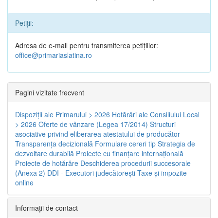
Petiții:
Adresa de e-mail pentru transmiterea petițiilor:
office@primariaslatina.ro
Pagini vizitate frecvent
Dispoziţii ale Primarului > 2026
Hotărâri ale Consiliului Local
> 2026
Oferte de vânzare (Legea 17/2014)
Structuri
asociative privind eliberarea atestatului de producător
Transparenţa decizională
Formulare cereri tip
Strategia de
dezvoltare durabilă
Proiecte cu finanţare internaţională
Proiecte de hotărâre
Deschiderea procedurii succesorale
(Anexa 2)
DDI - Executori judecătorești
Taxe şi impozite
online
Informaţii de contact