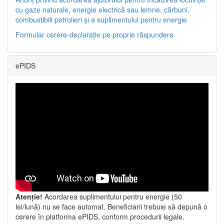
cu gaze naturale, energie electrică sau lemne, cărbuni,
combustibili petrolieri și a suplimentului pentru energie
Formular cerere-declarație pe proprie răspundere
ePIDS
Atenție!
Acordarea suplimentului pentru energie (50
lei/lună) nu se face automat. Beneficiarii trebuie să depună o
cerere în platforma ePIDS, conform procedurii legale.