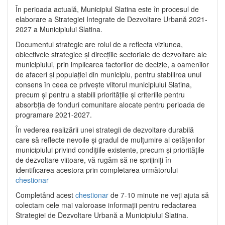
În perioada actuală, Municipiul Slatina este în procesul de
elaborare a Strategiei Integrate de Dezvoltare Urbană 2021‐
2027 a Municipiului Slatina.
Documentul strategic are rolul de a reflecta viziunea,
obiectivele strategice și direcțiile sectoriale de dezvoltare ale
municipiului, prin implicarea factorilor de decizie, a oamenilor
de afaceri și populației din municipiu, pentru stabilirea unui
consens în ceea ce privește viitorul municipiului Slatina,
precum și pentru a stabili prioritățile și criteriile pentru
absorbția de fonduri comunitare alocate pentru perioada de
programare 2021-2027.
În vederea realizării unei strategii de dezvoltare durabilă
care să reflecte nevoile și gradul de mulțumire al cetățenilor
municipiului privind condițiile existente, precum și prioritățile
de dezvoltare viitoare, vă rugăm să ne sprijiniți în
identificarea acestora prin completarea următorului
chestionar
Completând acest
chestionar
de 7-10 minute ne veți ajuta să
colectam cele mai valoroase informații pentru redactarea
Strategiei de Dezvoltare Urbană a Municipiului Slatina.