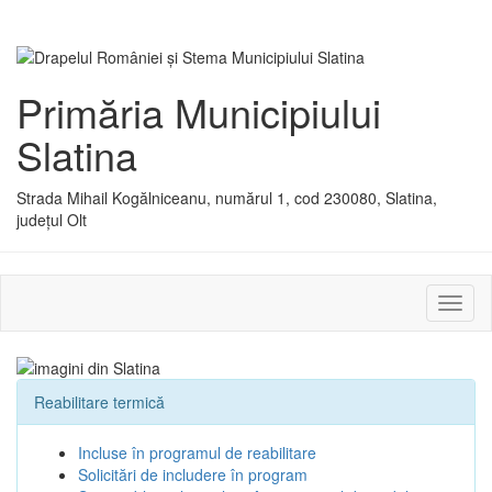
Primăria Municipiului
Slatina
Strada Mihail Kogălniceanu, numărul 1, cod 230080, Slatina,
județul Olt
Activ
sau
dezac
meniu
Reabilitare termică
Incluse în programul de reabilitare
Solicitări de includere în program