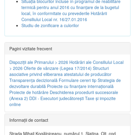
Situația blocurilor incluse în programul de reabilitare
termică pentru anul 2016 cu finanțare de la bugetul
local, în conformitate cu prevederile Hotărârii
Consiliului Local nr. 16/27.01.2016
Studiu de zonificare a culorilor
Pagini vizitate frecvent
Dispoziţii ale Primarului > 2026
Hotărâri ale Consiliului Local
> 2026
Oferte de vânzare (Legea 17/2014)
Structuri
asociative privind eliberarea atestatului de producător
Transparenţa decizională
Formulare cereri tip
Strategia de
dezvoltare durabilă
Proiecte cu finanţare internaţională
Proiecte de hotărâre
Deschiderea procedurii succesorale
(Anexa 2)
DDI - Executori judecătorești
Taxe şi impozite
online
Informaţii de contact
Strada Mihail Kogălniceanu, numărul 1, Slatina, Olt, cod