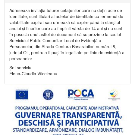
Adresează invitația tuturor cetățenilor care nu dețin acte de
identitate, sunt titulari ai actelor de identitate cu termenul de
valabilitate expirat sau urmează să expire până la sfârșitul
anului și tinerilor care au împlinit vârsta de 14 ani și nu sunt
în posesia unui astfel de document să se prezinte la sediul
Serviciului Public Comunitar Local de Evidență a
Persoanelor, din Strada Centura Basarabilor, numărul 8,
județul Olt, pentru a fi puși în legalitate pe linie de evidență a
persoanelor.
Șef serviciu,
Elena-Claudia Vîlceleanu