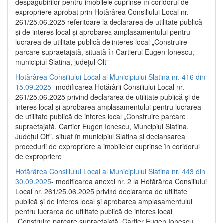
despăgubirilor pentru imobilele cuprinse în coridorul de
expropriere aprobat prin Hotărârea Consiliului Local nr.
261/25.06.2025 referitoare la declararea de utilitate publică
și de interes local și aprobarea amplasamentului pentru
lucrarea de utilitate publică de interes local „Construire
parcare supraetajată, situată în Cartierul Eugen Ionescu,
municipiul Slatina, județul Olt”
Hotărârea Consiliului Local al Municipiului Slatina nr. 416 din
15.09.2025
- modificarea Hotărârii Consiliului Local nr.
261/25.06.2025 privind declararea de utilitate publică și de
interes local și aprobarea amplasamentului pentru lucrarea
de utilitate publică de interes local „Construire parcare
supraetajată, Cartier Eugen Ionescu, Muncipiul Slatina,
Județul Olt”, situat în municipiul Slatina și declanșarea
procedurii de expropriere a imobilelor cuprinse în coridorul
de expropriere
Hotărârea Consiliului Local al Municipiului Slatina nr. 443 din
30.09.2025
- modificarea anexei nr. 2 la Hotărârea Consiliului
Local nr. 261/25.06.2025 privind declararea de utilitate
publică şi de interes local şi aprobarea amplasamentului
pentru lucrarea de utilitate publică de interes local
„Construire parcare supraetajată, Cartier Eugen Ionescu,