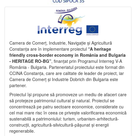
Camera de Comerț, Industrie, Navigație și Agricultură
Constanța are în implementare proiectul
“A heritage
friendly cross-border economy in România and Bulgaria
- HERITAGE RO-BG”
, finanțat prin Programul Interreg V-A
România - Bulgaria. Parteneriatul proiectului este format din
CCINA Constanța, care are calitate de leader de proiect, iar
Camera de Comerț și Industrie Dobrich din Bulgaria este
partener.
Proiectul își propune să promoveze un mediu de afaceri care
să protejeze patrimoniul cultural și natural. Proiectul se
concentrează pe patru sectoare economice, considerate cu
cel mai mare risc în ceea ce privește valorificarea economică
sustenabilă a patrimoniului: turism, urbanism-arhitectură-
construcții, agricultură-silvicultură-pășunat și energii
regenerabile.