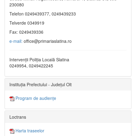
230080
Telefon 0249439377, 0249439233
Telverde 0349919
Fax: 0249439336
e-mail:
office@primariaslatina.ro
Intervenții Poliția Locală Slatina
0249954, 0249422245
Instituția Prefectului - Județul Olt
Program de audiențe
Loctrans
Harta traseelor