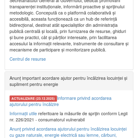
Secretariatului General al Guvernului, dedicat promovării
transparenței instituționale, informării proactive și sprijinului
metodologic. Concepută ca o platformă colaborativă și
accesibilă, aceasta funcționează ca un hub de referință
bidirecțional, destinat atât specialiștilor din administrația
publică centrală și locală, prin furnizarea de resurse, ghiduri
și bune practici, cât și părților interesate, prin facilitarea
accesului la informații relevante, instrumente de consultare și
mecanisme de participare și monitorizare publică.
Centrul de resurse
Anunț important acordare ajutor pentru încălzirea locuinței și
supliment pentru energie
Informare privind acordarea
ACTUALIZARE (23.12.2025)
ajutorului pentru încălzire
Informații utile
referitoare la măsurile de sprijin conform Legii
nr. 226/2021 - consumatorul vulnerabil
Anunț privind acordarea ajutorului pentru încălzirea locuinței
cu gaze naturale, energie electrică sau lemne, cărbuni,