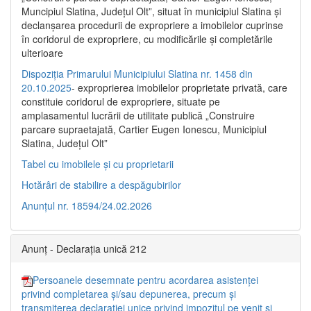
Muncipiul Slatina, Judeţul Olt”, situat în municipiul Slatina şi
declanşarea procedurii de expropriere a imobilelor cuprinse
în coridorul de expropriere, cu modificările şi completările
ulterioare
Dispoziția Primarului Municipiului Slatina nr. 1458 din
20.10.2025
- exproprierea imobilelor proprietate privată, care
constituie coridorul de expropriere, situate pe
amplasamentul lucrării de utilitate publică „Construire
parcare supraetajată, Cartier Eugen Ionescu, Municipiul
Slatina, Județul Olt”
Tabel cu imobilele și cu proprietarii
Hotărâri de stabilire a despăgubirilor
Anunțul nr. 18594/24.02.2026
Anunț - Declarația unică 212
Persoanele desemnate pentru acordarea asistenței
privind completarea și/sau depunerea, precum și
transmiterea declarației unice privind impozitul pe venit și