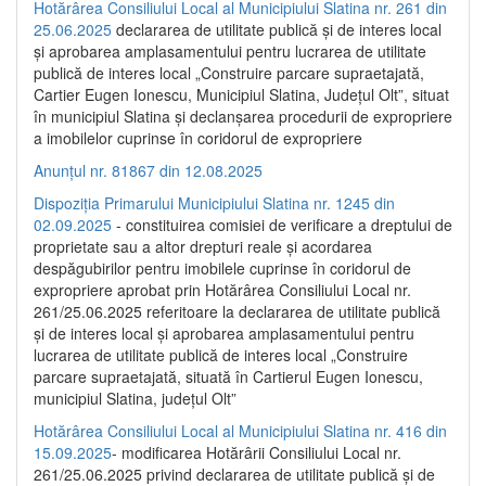
Hotărârea Consiliului Local al Municipiului Slatina nr. 261 din
25.06.2025
declararea de utilitate publică și de interes local
și aprobarea amplasamentului pentru lucrarea de utilitate
publică de interes local „Construire parcare supraetajată,
Cartier Eugen Ionescu, Municipiul Slatina, Județul Olt”, situat
în municipiul Slatina și declanșarea procedurii de expropriere
a imobilelor cuprinse în coridorul de expropriere
Anunțul nr. 81867 din 12.08.2025
Dispoziția Primarului Municipiului Slatina nr. 1245 din
02.09.2025
- constituirea comisiei de verificare a dreptului de
proprietate sau a altor drepturi reale și acordarea
despăgubirilor pentru imobilele cuprinse în coridorul de
expropriere aprobat prin Hotărârea Consiliului Local nr.
261/25.06.2025 referitoare la declararea de utilitate publică
și de interes local și aprobarea amplasamentului pentru
lucrarea de utilitate publică de interes local „Construire
parcare supraetajată, situată în Cartierul Eugen Ionescu,
municipiul Slatina, județul Olt”
Hotărârea Consiliului Local al Municipiului Slatina nr. 416 din
15.09.2025
- modificarea Hotărârii Consiliului Local nr.
261/25.06.2025 privind declararea de utilitate publică și de