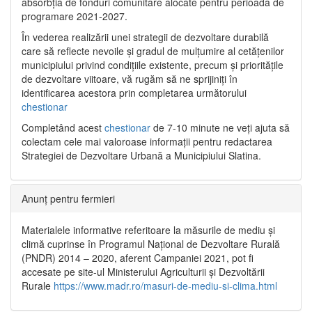
absorbția de fonduri comunitare alocate pentru perioada de
programare 2021-2027.
În vederea realizării unei strategii de dezvoltare durabilă
care să reflecte nevoile și gradul de mulțumire al cetățenilor
municipiului privind condițiile existente, precum și prioritățile
de dezvoltare viitoare, vă rugăm să ne sprijiniți în
identificarea acestora prin completarea următorului
chestionar
Completând acest
chestionar
de 7-10 minute ne veți ajuta să
colectam cele mai valoroase informații pentru redactarea
Strategiei de Dezvoltare Urbană a Municipiului Slatina.
Anunț pentru fermieri
Materialele informative referitoare la măsurile de mediu și
climă cuprinse în Programul Național de Dezvoltare Rurală
(PNDR) 2014 – 2020, aferent Campaniei 2021, pot fi
accesate pe site-ul Ministerului Agriculturii și Dezvoltării
Rurale
https://www.madr.ro/masuri-de-mediu-si-clima.html