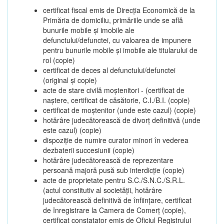
certificat fiscal emis de Direcția Economică de la
Primăria de domiciliu, primăriile unde se află
bunurile mobile și imobile ale
defunctului/defunctei, cu valoarea de impunere
pentru bunurile mobile și imobile ale titularului de
rol (copie)
certificat de deces al defunctului/defunctei
(original și copie)
acte de stare civilă moștenitori - (certificat de
naștere, certificat de căsătorie, C.I./B.I. (copie)
certificat de moștenitor (unde este cazul) (copie)
hotărâre judecătorească de divorț definitivă (unde
este cazul) (copie)
dispoziție de numire curator minori în vederea
dezbaterii succesiunii (copie)
hotărâre judecătorească de reprezentare
persoană majoră pusă sub interdicție (copie)
acte de proprietate pentru S.C./S.N.C./S.R.L.
(actul constitutiv al societății, hotărâre
judecătorească definitivă de înființare, certificat
de înregistrare la Camera de Comerț (copie),
certificat constatator emis de Oficiul Registrului