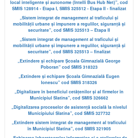
local inteligente și autonome (Intelli Bus Hub Net)”, cod
SMIS 128914 - Etapa I, SMIS 325512 - Etapa II - finalizat
„Sistem integrat de management al traficului și
mobilității urbane și impunere a regulilor, siguranță și
securitate”, cod SMIS 325513 – Etapa II
„Sistem integrat de management al traficului și
mobilității urbane și impunere a regulilor, siguranță și
securitate”, cod SMIS 325513 – finalizat
„Extindere și echipare Școala Gimnazială George
Poboran” cod SMIS 318323
„Extindere și echipare Școala Gimnazială Eugen
Ionescu” cod SMIS 318326
„Digitalizare în beneficiul cetățenilor și al firmelor în
Municipiul Slatina”, cod SMIS 326662
„Digitalizarea proceselor de asistență socială la nivelul
Municipiului Slatina”, cod SMIS 327732
„Extindere sistem integrat de management al traficului
în Municipiul Slatina”, cod SMIS 321905
„Echiparea laboratoarelor informatice și a atelierelor de