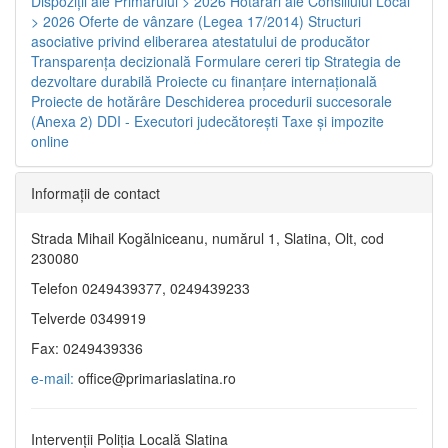
Dispoziţii ale Primarului > 2026
Hotărâri ale Consiliului Local
> 2026
Oferte de vânzare (Legea 17/2014)
Structuri
asociative privind eliberarea atestatului de producător
Transparenţa decizională
Formulare cereri tip
Strategia de
dezvoltare durabilă
Proiecte cu finanţare internaţională
Proiecte de hotărâre
Deschiderea procedurii succesorale
(Anexa 2)
DDI - Executori judecătorești
Taxe şi impozite
online
Informaţii de contact
Strada Mihail Kogălniceanu, numărul 1, Slatina, Olt, cod
230080
Telefon 0249439377, 0249439233
Telverde 0349919
Fax: 0249439336
e-mail:
office@primariaslatina.ro
Intervenții Poliția Locală Slatina