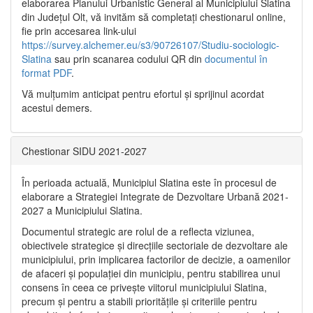
elaborarea Planului Urbanistic General al Municipiului Slatina
din Județul Olt, vă invităm să completați chestionarul online,
fie prin accesarea link-ului
https://survey.alchemer.eu/s3/90726107/Studiu-sociologic-
Slatina
sau prin scanarea codului QR din
documentul în
format PDF
.
Vă mulţumim anticipat pentru efortul şi sprijinul acordat
acestui demers.
Chestionar SIDU 2021-2027
În perioada actuală, Municipiul Slatina este în procesul de
elaborare a Strategiei Integrate de Dezvoltare Urbană 2021‐
2027 a Municipiului Slatina.
Documentul strategic are rolul de a reflecta viziunea,
obiectivele strategice și direcțiile sectoriale de dezvoltare ale
municipiului, prin implicarea factorilor de decizie, a oamenilor
de afaceri și populației din municipiu, pentru stabilirea unui
consens în ceea ce privește viitorul municipiului Slatina,
precum și pentru a stabili prioritățile și criteriile pentru