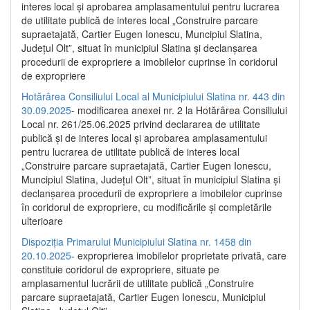
interes local și aprobarea amplasamentului pentru lucrarea
de utilitate publică de interes local „Construire parcare
supraetajată, Cartier Eugen Ionescu, Muncipiul Slatina,
Județul Olt”, situat în municipiul Slatina și declanșarea
procedurii de expropriere a imobilelor cuprinse în coridorul
de expropriere
Hotărârea Consiliului Local al Municipiului Slatina nr. 443 din
30.09.2025
- modificarea anexei nr. 2 la Hotărârea Consiliului
Local nr. 261/25.06.2025 privind declararea de utilitate
publică şi de interes local şi aprobarea amplasamentului
pentru lucrarea de utilitate publică de interes local
„Construire parcare supraetajată, Cartier Eugen Ionescu,
Muncipiul Slatina, Judeţul Olt”, situat în municipiul Slatina şi
declanşarea procedurii de expropriere a imobilelor cuprinse
în coridorul de expropriere, cu modificările şi completările
ulterioare
Dispoziția Primarului Municipiului Slatina nr. 1458 din
20.10.2025
- exproprierea imobilelor proprietate privată, care
constituie coridorul de expropriere, situate pe
amplasamentul lucrării de utilitate publică „Construire
parcare supraetajată, Cartier Eugen Ionescu, Municipiul