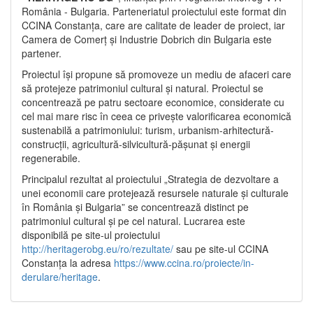
România - Bulgaria. Parteneriatul proiectului este format din
CCINA Constanța, care are calitate de leader de proiect, iar
Camera de Comerț și Industrie Dobrich din Bulgaria este
partener.
Proiectul își propune să promoveze un mediu de afaceri care
să protejeze patrimoniul cultural și natural. Proiectul se
concentrează pe patru sectoare economice, considerate cu
cel mai mare risc în ceea ce privește valorificarea economică
sustenabilă a patrimoniului: turism, urbanism-arhitectură-
construcții, agricultură-silvicultură-pășunat și energii
regenerabile.
Principalul rezultat al proiectului „Strategia de dezvoltare a
unei economii care protejează resursele naturale și culturale
în România și Bulgaria” se concentrează distinct pe
patrimoniul cultural și pe cel natural. Lucrarea este
disponibilă pe site-ul proiectului
http://heritagerobg.eu/ro/rezultate/
sau pe site-ul CCINA
Constanța la adresa
https://www.ccina.ro/proiecte/in-
derulare/heritage
.