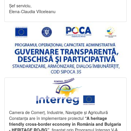
Șef serviciu,
Elena-Claudia Vîlceleanu
Camera de Comerț, Industrie, Navigație și Agricultură
Constanța are în implementare proiectul
“A heritage
friendly cross-border economy in România and Bulgaria
- HERITAGE RO-BG”
, finanțat prin Programul Interreg V-A