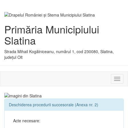
Primăria Municipiului
Slatina
Strada Mihail Kogălniceanu, numărul 1, cod 230080, Slatina,
județul Olt
Activ
sau
dezac
meniu
Deschiderea procedurii succesorale (Anexa nr. 2)
Acte necesare: