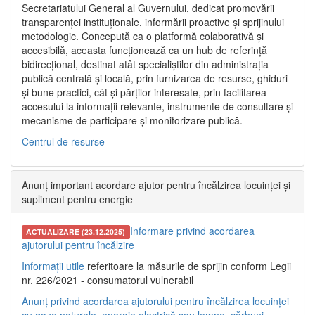
Secretariatului General al Guvernului, dedicat promovării
transparenței instituționale, informării proactive și sprijinului
metodologic. Concepută ca o platformă colaborativă și
accesibilă, aceasta funcționează ca un hub de referință
bidirecțional, destinat atât specialiștilor din administrația
publică centrală și locală, prin furnizarea de resurse, ghiduri
și bune practici, cât și părților interesate, prin facilitarea
accesului la informații relevante, instrumente de consultare și
mecanisme de participare și monitorizare publică.
Centrul de resurse
Anunț important acordare ajutor pentru încălzirea locuinței și
supliment pentru energie
Informare privind acordarea
ACTUALIZARE (23.12.2025)
ajutorului pentru încălzire
Informații utile
referitoare la măsurile de sprijin conform Legii
nr. 226/2021 - consumatorul vulnerabil
Anunț privind acordarea ajutorului pentru încălzirea locuinței
cu gaze naturale, energie electrică sau lemne, cărbuni,