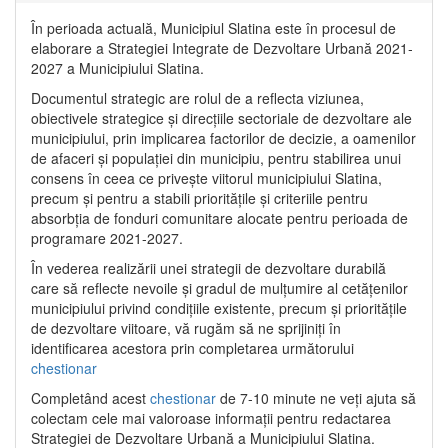
În perioada actuală, Municipiul Slatina este în procesul de
elaborare a Strategiei Integrate de Dezvoltare Urbană 2021‐
2027 a Municipiului Slatina.
Documentul strategic are rolul de a reflecta viziunea,
obiectivele strategice și direcțiile sectoriale de dezvoltare ale
municipiului, prin implicarea factorilor de decizie, a oamenilor
de afaceri și populației din municipiu, pentru stabilirea unui
consens în ceea ce privește viitorul municipiului Slatina,
precum și pentru a stabili prioritățile și criteriile pentru
absorbția de fonduri comunitare alocate pentru perioada de
programare 2021-2027.
În vederea realizării unei strategii de dezvoltare durabilă
care să reflecte nevoile și gradul de mulțumire al cetățenilor
municipiului privind condițiile existente, precum și prioritățile
de dezvoltare viitoare, vă rugăm să ne sprijiniți în
identificarea acestora prin completarea următorului
chestionar
Completând acest
chestionar
de 7-10 minute ne veți ajuta să
colectam cele mai valoroase informații pentru redactarea
Strategiei de Dezvoltare Urbană a Municipiului Slatina.