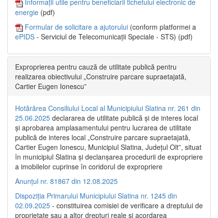
Informații utile pentru beneficiarii tichetului electronic de
energie
(pdf)
Formular de solicitare a ajutorului
(conform platformei a
ePIDS
- Serviciul de Telecomunicații Speciale - STS) (pdf)
Exproprierea pentru cauză de utilitate publică pentru
realizarea obiectivului „Construire parcare supraetajată,
Cartier Eugen Ionescu”
Hotărârea Consiliului Local al Municipiului Slatina nr. 261 din
25.06.2025
declararea de utilitate publică și de interes local
și aprobarea amplasamentului pentru lucrarea de utilitate
publică de interes local „Construire parcare supraetajată,
Cartier Eugen Ionescu, Municipiul Slatina, Județul Olt”, situat
în municipiul Slatina și declanșarea procedurii de expropriere
a imobilelor cuprinse în coridorul de expropriere
Anunțul nr. 81867 din 12.08.2025
Dispoziția Primarului Municipiului Slatina nr. 1245 din
02.09.2025
- constituirea comisiei de verificare a dreptului de
proprietate sau a altor drepturi reale și acordarea