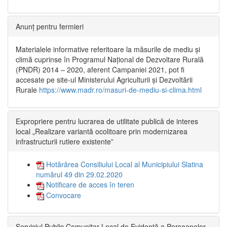
Anunț pentru fermieri
Materialele informative referitoare la măsurile de mediu și
climă cuprinse în Programul Național de Dezvoltare Rurală
(PNDR) 2014 – 2020, aferent Campaniei 2021, pot fi
accesate pe site-ul Ministerului Agriculturii și Dezvoltării
Rurale
https://www.madr.ro/masuri-de-mediu-si-clima.html
Expropriere pentru lucrarea de utilitate publică de interes
local „Realizare variantă ocolitoare prin modernizarea
infrastructurii rutiere existente”
Hotărârea Consiliului Local al Municipiului Slatina
numărul 49 din 29.02.2020
Notificare de acces în teren
Convocare
Serviciul Public Comunitar Local de Evidență a Persoanelor