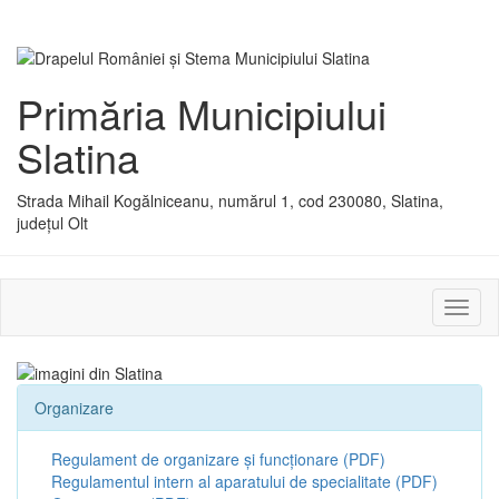
Primăria Municipiului
Slatina
Strada Mihail Kogălniceanu, numărul 1, cod 230080, Slatina,
județul Olt
Activ
sau
dezac
meniu
Organizare
Regulament de organizare și funcționare (PDF)
Regulamentul intern al aparatului de specialitate (PDF)