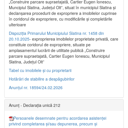
„Construire parcare supraetajată, Cartier Eugen Ionescu,
Muncipiul Slatina, Judeţul Olt”, situat în municipiul Slatina şi
declanşarea procedurii de expropriere a imobilelor cuprinse
în coridorul de expropriere, cu modificările şi completările
ulterioare
Dispoziția Primarului Municipiului Slatina nr. 1458 din
20.10.2025
- exproprierea imobilelor proprietate privată, care
constituie coridorul de expropriere, situate pe
amplasamentul lucrării de utilitate publică „Construire
parcare supraetajată, Cartier Eugen Ionescu, Municipiul
Slatina, Județul Olt”
Tabel cu imobilele și cu proprietarii
Hotărâri de stabilire a despăgubirilor
Anunțul nr. 18594/24.02.2026
Anunț - Declarația unică 212
Persoanele desemnate pentru acordarea asistenței
privind completarea și/sau depunerea, precum și