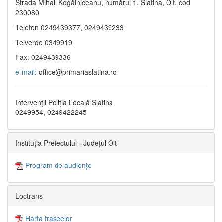
Strada Mihail Kogălniceanu, numărul 1, Slatina, Olt, cod
230080
Telefon 0249439377, 0249439233
Telverde 0349919
Fax: 0249439336
e-mail:
office@primariaslatina.ro
Intervenții Poliția Locală Slatina
0249954, 0249422245
Instituția Prefectului - Județul Olt
Program de audiențe
Loctrans
Harta traseelor