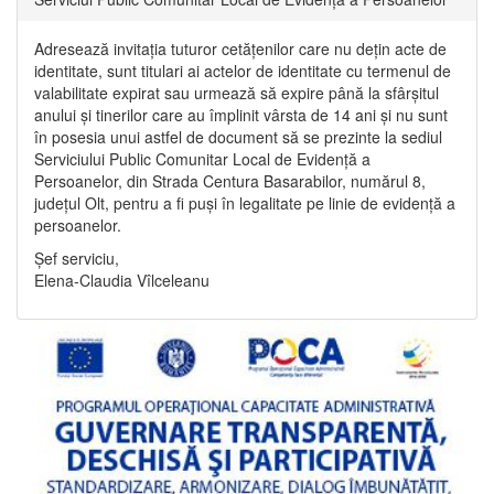
Adresează invitația tuturor cetățenilor care nu dețin acte de
identitate, sunt titulari ai actelor de identitate cu termenul de
valabilitate expirat sau urmează să expire până la sfârșitul
anului și tinerilor care au împlinit vârsta de 14 ani și nu sunt
în posesia unui astfel de document să se prezinte la sediul
Serviciului Public Comunitar Local de Evidență a
Persoanelor, din Strada Centura Basarabilor, numărul 8,
județul Olt, pentru a fi puși în legalitate pe linie de evidență a
persoanelor.
Șef serviciu,
Elena-Claudia Vîlceleanu