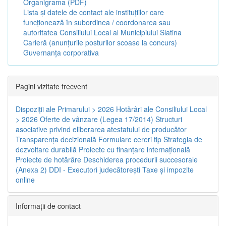
Organigrama (PDF)
Lista și datele de contact ale instituțiilor care
funcționează în subordinea / coordonarea sau
autoritatea Consiliului Local al Municipiului Slatina
Carieră (anunțurile posturilor scoase la concurs)
Guvernanța corporativa
Pagini vizitate frecvent
Dispoziţii ale Primarului > 2026
Hotărâri ale Consiliului Local
> 2026
Oferte de vânzare (Legea 17/2014)
Structuri
asociative privind eliberarea atestatului de producător
Transparenţa decizională
Formulare cereri tip
Strategia de
dezvoltare durabilă
Proiecte cu finanţare internaţională
Proiecte de hotărâre
Deschiderea procedurii succesorale
(Anexa 2)
DDI - Executori judecătorești
Taxe şi impozite
online
Informaţii de contact