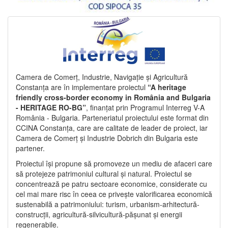
Camera de Comerț, Industrie, Navigație și Agricultură
Constanța are în implementare proiectul
“A heritage
friendly cross-border economy in România and Bulgaria
- HERITAGE RO-BG”
, finanțat prin Programul Interreg V-A
România - Bulgaria. Parteneriatul proiectului este format din
CCINA Constanța, care are calitate de leader de proiect, iar
Camera de Comerț și Industrie Dobrich din Bulgaria este
partener.
Proiectul își propune să promoveze un mediu de afaceri care
să protejeze patrimoniul cultural și natural. Proiectul se
concentrează pe patru sectoare economice, considerate cu
cel mai mare risc în ceea ce privește valorificarea economică
sustenabilă a patrimoniului: turism, urbanism-arhitectură-
construcții, agricultură-silvicultură-pășunat și energii
regenerabile.