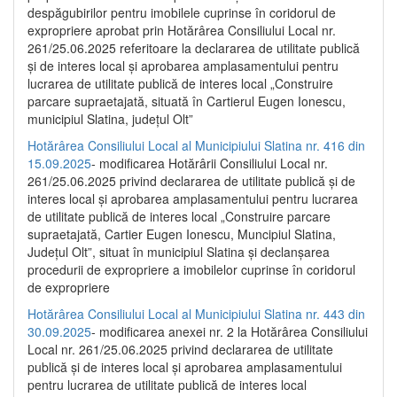
despăgubirilor pentru imobilele cuprinse în coridorul de
expropriere aprobat prin Hotărârea Consiliului Local nr.
261/25.06.2025 referitoare la declararea de utilitate publică
și de interes local și aprobarea amplasamentului pentru
lucrarea de utilitate publică de interes local „Construire
parcare supraetajată, situată în Cartierul Eugen Ionescu,
municipiul Slatina, județul Olt”
Hotărârea Consiliului Local al Municipiului Slatina nr. 416 din
15.09.2025
- modificarea Hotărârii Consiliului Local nr.
261/25.06.2025 privind declararea de utilitate publică și de
interes local și aprobarea amplasamentului pentru lucrarea
de utilitate publică de interes local „Construire parcare
supraetajată, Cartier Eugen Ionescu, Muncipiul Slatina,
Județul Olt”, situat în municipiul Slatina și declanșarea
procedurii de expropriere a imobilelor cuprinse în coridorul
de expropriere
Hotărârea Consiliului Local al Municipiului Slatina nr. 443 din
30.09.2025
- modificarea anexei nr. 2 la Hotărârea Consiliului
Local nr. 261/25.06.2025 privind declararea de utilitate
publică şi de interes local şi aprobarea amplasamentului
pentru lucrarea de utilitate publică de interes local