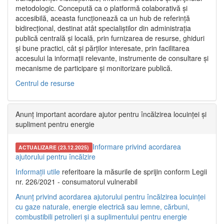
metodologic. Concepută ca o platformă colaborativă și
accesibilă, aceasta funcționează ca un hub de referință
bidirecțional, destinat atât specialiștilor din administrația
publică centrală și locală, prin furnizarea de resurse, ghiduri
și bune practici, cât și părților interesate, prin facilitarea
accesului la informații relevante, instrumente de consultare și
mecanisme de participare și monitorizare publică.
Centrul de resurse
Anunț important acordare ajutor pentru încălzirea locuinței și
supliment pentru energie
Informare privind acordarea
ACTUALIZARE (23.12.2025)
ajutorului pentru încălzire
Informații utile
referitoare la măsurile de sprijin conform Legii
nr. 226/2021 - consumatorul vulnerabil
Anunț privind acordarea ajutorului pentru încălzirea locuinței
cu gaze naturale, energie electrică sau lemne, cărbuni,
combustibili petrolieri și a suplimentului pentru energie