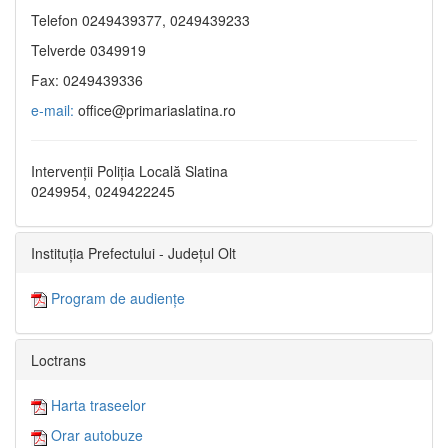
Telefon 0249439377, 0249439233
Telverde 0349919
Fax: 0249439336
e-mail:
office@primariaslatina.ro
Intervenții Poliția Locală Slatina
0249954, 0249422245
Instituția Prefectului - Județul Olt
Program de audiențe
Loctrans
Harta traseelor
Orar autobuze