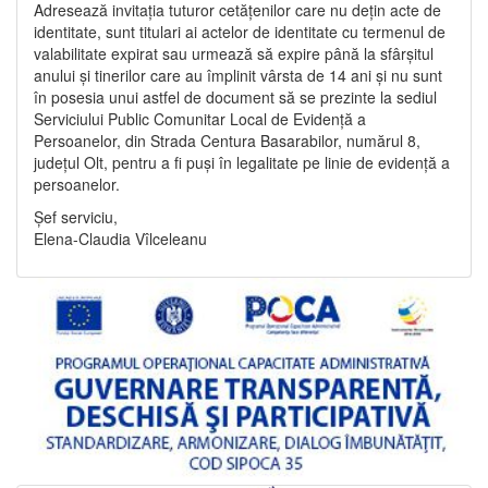
Adresează invitația tuturor cetățenilor care nu dețin acte de
identitate, sunt titulari ai actelor de identitate cu termenul de
valabilitate expirat sau urmează să expire până la sfârșitul
anului și tinerilor care au împlinit vârsta de 14 ani și nu sunt
în posesia unui astfel de document să se prezinte la sediul
Serviciului Public Comunitar Local de Evidență a
Persoanelor, din Strada Centura Basarabilor, numărul 8,
județul Olt, pentru a fi puși în legalitate pe linie de evidență a
persoanelor.
Șef serviciu,
Elena-Claudia Vîlceleanu