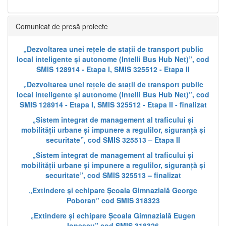
Comunicat de presă proiecte
„Dezvoltarea unei rețele de stații de transport public
local inteligente și autonome (Intelli Bus Hub Net)”, cod
SMIS 128914 - Etapa I, SMIS 325512 - Etapa II
„Dezvoltarea unei rețele de stații de transport public
local inteligente și autonome (Intelli Bus Hub Net)”, cod
SMIS 128914 - Etapa I, SMIS 325512 - Etapa II - finalizat
„Sistem integrat de management al traficului și
mobilității urbane și impunere a regulilor, siguranță și
securitate”, cod SMIS 325513 – Etapa II
„Sistem integrat de management al traficului și
mobilității urbane și impunere a regulilor, siguranță și
securitate”, cod SMIS 325513 – finalizat
„Extindere și echipare Școala Gimnazială George
Poboran” cod SMIS 318323
„Extindere și echipare Școala Gimnazială Eugen
Ionescu” cod SMIS 318326