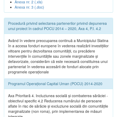
Anexa nr. 2 (.xls)
Anexa nr. 3 (.doc)
Procedură privind selectarea partenerilor privind depunerea
unui proiect în cadrul POCU 2014 – 2020, Axa 4, P.I. 4.2
Având în vedere preocuparea continuă a Municipiului Slatina
în a accesa fonduri europene în vederea realizării investițiilor
viitoare pentru dezvoltarea comunității, cu precădere
intervențiile în comunitățile sau zonele marginalizate și
defavorizate, considerăm că este necesară constituirea unui
parteneriat în vederea accesării de fonduri alocate prin
programele operaționale
Programul Operațional Capital Uman (POCU) 2014-2020
Axa Prioritară 4. Incluziunea socială și combaterea sărăciei -
obiectivul specific 4.2 Reducerea numărului de persoane
aflate în risc de sărăcie și excluziune socială din comunitățile
marginalizate (non roma), prin implementarea de măsuri
integrate