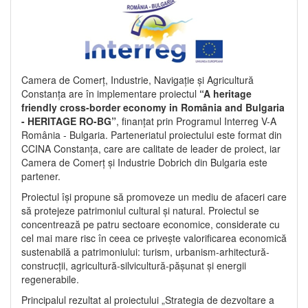
Camera de Comerț, Industrie, Navigație și Agricultură
Constanța are în implementare proiectul
“A heritage
friendly cross-border economy in România and Bulgaria
- HERITAGE RO-BG”
, finanțat prin Programul Interreg V-A
România - Bulgaria. Parteneriatul proiectului este format din
CCINA Constanța, care are calitate de leader de proiect, iar
Camera de Comerț și Industrie Dobrich din Bulgaria este
partener.
Proiectul își propune să promoveze un mediu de afaceri care
să protejeze patrimoniul cultural și natural. Proiectul se
concentrează pe patru sectoare economice, considerate cu
cel mai mare risc în ceea ce privește valorificarea economică
sustenabilă a patrimoniului: turism, urbanism-arhitectură-
construcții, agricultură-silvicultură-pășunat și energii
regenerabile.
Principalul rezultat al proiectului „Strategia de dezvoltare a