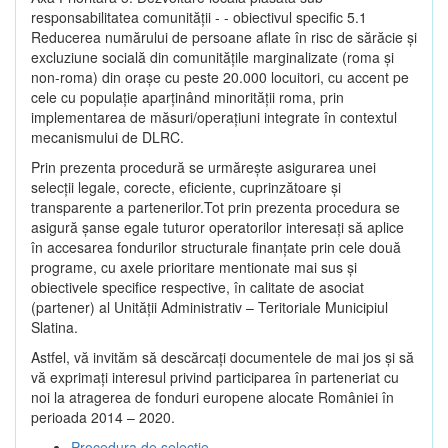
responsabilitatea comunității - - obiectivul specific 5.1
Reducerea numărului de persoane aflate în risc de sărăcie şi
excluziune socială din comunitățile marginalizate (roma şi
non-roma) din oraşe cu peste 20.000 locuitori, cu accent pe
cele cu populație aparținând minorității roma, prin
implementarea de măsuri/operațiuni integrate în contextul
mecanismului de DLRC.
Prin prezenta procedură se urmăreşte asigurarea unei
selecții legale, corecte, eficiente, cuprinzătoare şi
transparente a partenerilor.Tot prin prezenta procedura se
asigură şanse egale tuturor operatorilor interesaţi să aplice
în accesarea fondurilor structurale finanţate prin cele două
programe, cu axele prioritare mentionate mai sus și
obiectivele specifice respective, în calitate de asociat
(partener) al Unității Administrativ – Teritoriale Municipiul
Slatina.
Astfel, vă invităm să descărcați documentele de mai jos și să
vă exprimați interesul privind participarea în parteneriat cu
noi la atragerea de fonduri europene alocate României în
perioada 2014 – 2020.
Procedura de selecție