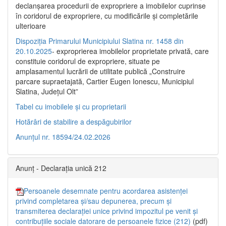
declanşarea procedurii de expropriere a imobilelor cuprinse
în coridorul de expropriere, cu modificările şi completările
ulterioare
Dispoziția Primarului Municipiului Slatina nr. 1458 din
20.10.2025
- exproprierea imobilelor proprietate privată, care
constituie coridorul de expropriere, situate pe
amplasamentul lucrării de utilitate publică „Construire
parcare supraetajată, Cartier Eugen Ionescu, Municipiul
Slatina, Județul Olt”
Tabel cu imobilele și cu proprietarii
Hotărâri de stabilire a despăgubirilor
Anunțul nr. 18594/24.02.2026
Anunț - Declarația unică 212
Persoanele desemnate pentru acordarea asistenței
privind completarea și/sau depunerea, precum și
transmiterea declarației unice privind impozitul pe venit și
contribuțiile sociale datorare de persoanele fizice (212)
(pdf)