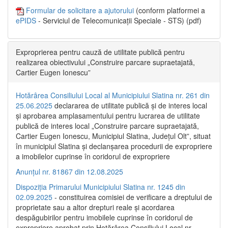
Formular de solicitare a ajutorului
(conform platformei a
ePIDS
- Serviciul de Telecomunicații Speciale - STS) (pdf)
Exproprierea pentru cauză de utilitate publică pentru
realizarea obiectivului „Construire parcare supraetajată,
Cartier Eugen Ionescu”
Hotărârea Consiliului Local al Municipiului Slatina nr. 261 din
25.06.2025
declararea de utilitate publică și de interes local
și aprobarea amplasamentului pentru lucrarea de utilitate
publică de interes local „Construire parcare supraetajată,
Cartier Eugen Ionescu, Municipiul Slatina, Județul Olt”, situat
în municipiul Slatina și declanșarea procedurii de expropriere
a imobilelor cuprinse în coridorul de expropriere
Anunțul nr. 81867 din 12.08.2025
Dispoziția Primarului Municipiului Slatina nr. 1245 din
02.09.2025
- constituirea comisiei de verificare a dreptului de
proprietate sau a altor drepturi reale și acordarea
despăgubirilor pentru imobilele cuprinse în coridorul de
expropriere aprobat prin Hotărârea Consiliului Local nr.