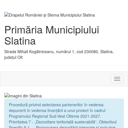
Primăria Municipiului
Slatina
Strada Mihail Kogălniceanu, numărul 1, cod 230080, Slatina,
județul Olt
Activ
sau
dezac
meniu
Procedură privind selectarea partenerilor în vederea
depunerii în vederea finanțării a unui proiect în cadrul
Programului Regional Sud-Vest Oltenia 2021-2027,
Prioritatea 7 - „Dezvoltare teritorială sustenabilă”, Obiectivul
Specific 5.1. - „Promovarea dezvoltării integrate și incluzive