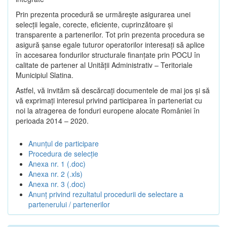
Prin prezenta procedură se urmăreşte asigurarea unei
selecții legale, corecte, eficiente, cuprinzătoare şi
transparente a partenerilor. Tot prin prezenta procedura se
asigură şanse egale tuturor operatorilor interesaţi să aplice
în accesarea fondurilor structurale finanţate prin POCU în
calitate de partener al Unității Administrativ – Teritoriale
Municipiul Slatina.
Astfel, vă invităm să descărcați documentele de mai jos și să
vă exprimați interesul privind participarea în parteneriat cu
noi la atragerea de fonduri europene alocate României în
perioada 2014 – 2020.
Anunțul de participare
Procedura de selecție
Anexa nr. 1 (.doc)
Anexa nr. 2 (.xls)
Anexa nr. 3 (.doc)
Anunț privind rezultatul procedurii de selectare a
partenerului / partenerilor