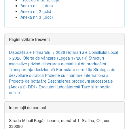
Anexa nr. 1 (.doc)
Anexa nr. 2 (.xls)
Anexa nr. 3 (.doc)
Pagini vizitate frecvent
Dispoziţii ale Primarului > 2026
Hotărâri ale Consiliului Local
> 2026
Oferte de vânzare (Legea 17/2014)
Structuri
asociative privind eliberarea atestatului de producător
Transparenţa decizională
Formulare cereri tip
Strategia de
dezvoltare durabilă
Proiecte cu finanţare internaţională
Proiecte de hotărâre
Deschiderea procedurii succesorale
(Anexa 2)
DDI - Executori judecătorești
Taxe şi impozite
online
Informaţii de contact
Strada Mihail Kogălniceanu, numărul 1, Slatina, Olt, cod
230080