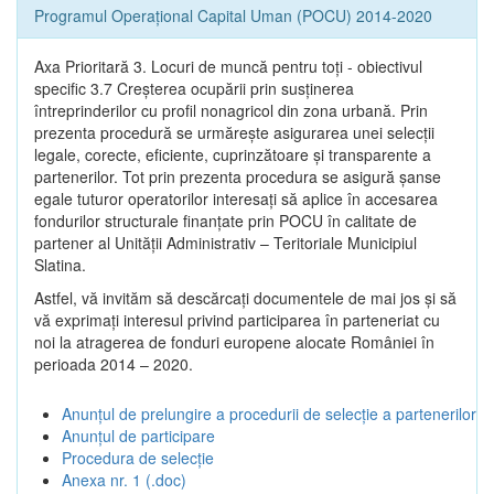
Programul Operațional Capital Uman (POCU) 2014-2020
Axa Prioritară 3. Locuri de muncă pentru toţi - obiectivul
specific 3.7 Creșterea ocupării prin susținerea
întreprinderilor cu profil nonagricol din zona urbană. Prin
prezenta procedură se urmăreşte asigurarea unei selecții
legale, corecte, eficiente, cuprinzătoare şi transparente a
partenerilor. Tot prin prezenta procedura se asigură şanse
egale tuturor operatorilor interesaţi să aplice în accesarea
fondurilor structurale finanţate prin POCU în calitate de
partener al Unității Administrativ – Teritoriale Municipiul
Slatina.
Astfel, vă invităm să descărcați documentele de mai jos și să
vă exprimați interesul privind participarea în parteneriat cu
noi la atragerea de fonduri europene alocate României în
perioada 2014 – 2020.
Anunțul de prelungire a procedurii de selecție a partenerilor
Anunțul de participare
Procedura de selecție
Anexa nr. 1 (.doc)