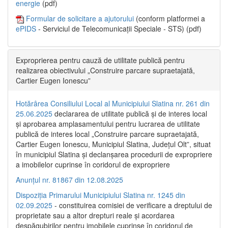
energie
(pdf)
Formular de solicitare a ajutorului
(conform platformei a
ePIDS
- Serviciul de Telecomunicații Speciale - STS) (pdf)
Exproprierea pentru cauză de utilitate publică pentru
realizarea obiectivului „Construire parcare supraetajată,
Cartier Eugen Ionescu”
Hotărârea Consiliului Local al Municipiului Slatina nr. 261 din
25.06.2025
declararea de utilitate publică și de interes local
și aprobarea amplasamentului pentru lucrarea de utilitate
publică de interes local „Construire parcare supraetajată,
Cartier Eugen Ionescu, Municipiul Slatina, Județul Olt”, situat
în municipiul Slatina și declanșarea procedurii de expropriere
a imobilelor cuprinse în coridorul de expropriere
Anunțul nr. 81867 din 12.08.2025
Dispoziția Primarului Municipiului Slatina nr. 1245 din
02.09.2025
- constituirea comisiei de verificare a dreptului de
proprietate sau a altor drepturi reale și acordarea
despăgubirilor pentru imobilele cuprinse în coridorul de