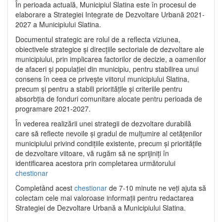
În perioada actuală, Municipiul Slatina este în procesul de
elaborare a Strategiei Integrate de Dezvoltare Urbană 2021‐
2027 a Municipiului Slatina.
Documentul strategic are rolul de a reflecta viziunea,
obiectivele strategice și direcțiile sectoriale de dezvoltare ale
municipiului, prin implicarea factorilor de decizie, a oamenilor
de afaceri și populației din municipiu, pentru stabilirea unui
consens în ceea ce privește viitorul municipiului Slatina,
precum și pentru a stabili prioritățile și criteriile pentru
absorbția de fonduri comunitare alocate pentru perioada de
programare 2021-2027.
În vederea realizării unei strategii de dezvoltare durabilă
care să reflecte nevoile și gradul de mulțumire al cetățenilor
municipiului privind condițiile existente, precum și prioritățile
de dezvoltare viitoare, vă rugăm să ne sprijiniți în
identificarea acestora prin completarea următorului
chestionar
Completând acest
chestionar
de 7-10 minute ne veți ajuta să
colectam cele mai valoroase informații pentru redactarea
Strategiei de Dezvoltare Urbană a Municipiului Slatina.