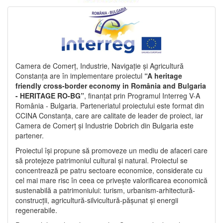
Camera de Comerț, Industrie, Navigație și Agricultură
Constanța are în implementare proiectul
“A heritage
friendly cross-border economy in România and Bulgaria
- HERITAGE RO-BG”
, finanțat prin Programul Interreg V-A
România - Bulgaria. Parteneriatul proiectului este format din
CCINA Constanța, care are calitate de leader de proiect, iar
Camera de Comerț și Industrie Dobrich din Bulgaria este
partener.
Proiectul își propune să promoveze un mediu de afaceri care
să protejeze patrimoniul cultural și natural. Proiectul se
concentrează pe patru sectoare economice, considerate cu
cel mai mare risc în ceea ce privește valorificarea economică
sustenabilă a patrimoniului: turism, urbanism-arhitectură-
construcții, agricultură-silvicultură-pășunat și energii
regenerabile.