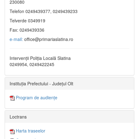
230080
Telefon 0249439377, 0249439233
Telverde 0349919
Fax: 0249439336
e-mail:
office@primariaslatina.ro
Intervenții Poliția Locală Slatina
0249954, 0249422245
Instituția Prefectului - Județul Olt
Program de audiențe
Loctrans
Harta traseelor