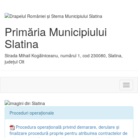
Primăria Municipiului
Slatina
Strada Mihail Kogălniceanu, numărul 1, cod 230080, Slatina,
județul Olt
Activ
sau
dezac
meniu
Proceduri operaționale
Procedura operațională privind demarare, derulare și
finalizare procedură proprie pentru atribuirea contractelor de