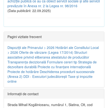
achiziție publică ce au ca obiect servicii sociale și alte servicii
prevăzute în Anexa nr. 2 la Legea nr. 98/2016
(Data publicării: 22.09.2025)
Pagini vizitate frecvent
Dispoziţii ale Primarului > 2026
Hotărâri ale Consiliului Local
> 2026
Oferte de vânzare (Legea 17/2014)
Structuri
asociative privind eliberarea atestatului de producător
Transparenţa decizională
Formulare cereri tip
Strategia de
dezvoltare durabilă
Proiecte cu finanţare internaţională
Proiecte de hotărâre
Deschiderea procedurii succesorale
(Anexa 2)
DDI - Executori judecătorești
Taxe şi impozite
online
Informaţii de contact
Strada Mihail Kogălniceanu, numărul 1, Slatina, Olt, cod