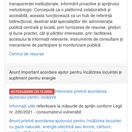
transparenței instituționale, informării proactive și sprijinului
metodologic. Concepută ca o platformă colaborativă și
accesibilă, aceasta funcționează ca un hub de referință
bidirecțional, destinat atât specialiștilor din administrația
publică centrală și locală, prin furnizarea de resurse, ghiduri
și bune practici, cât și părților interesate, prin facilitarea
accesului la informații relevante, instrumente de consultare și
mecanisme de participare și monitorizare publică.
Centrul de resurse
Anunț important acordare ajutor pentru încălzirea locuinței și
supliment pentru energie
Informare privind acordarea
ACTUALIZARE (23.12.2025)
ajutorului pentru încălzire
Informații utile
referitoare la măsurile de sprijin conform Legii
nr. 226/2021 - consumatorul vulnerabil
Anunț privind acordarea ajutorului pentru încălzirea locuinței
cu gaze naturale, energie electrică sau lemne, cărbuni,