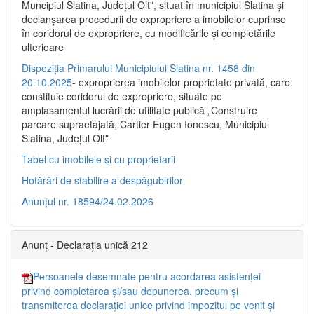
Muncipiul Slatina, Judeţul Olt”, situat în municipiul Slatina şi
declanşarea procedurii de expropriere a imobilelor cuprinse
în coridorul de expropriere, cu modificările şi completările
ulterioare
Dispoziția Primarului Municipiului Slatina nr. 1458 din
20.10.2025
- exproprierea imobilelor proprietate privată, care
constituie coridorul de expropriere, situate pe
amplasamentul lucrării de utilitate publică „Construire
parcare supraetajată, Cartier Eugen Ionescu, Municipiul
Slatina, Județul Olt”
Tabel cu imobilele și cu proprietarii
Hotărâri de stabilire a despăgubirilor
Anunțul nr. 18594/24.02.2026
Anunț - Declarația unică 212
Persoanele desemnate pentru acordarea asistenței
privind completarea și/sau depunerea, precum și
transmiterea declarației unice privind impozitul pe venit și