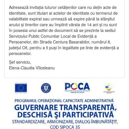
Adresează invitația tuturor cetățenilor care nu dețin acte de
identitate, sunt titulari ai actelor de identitate cu termenul de
valabilitate expirat sau urmează să expire până la sfârșitul
anului și tinerilor care au împlinit vârsta de 14 ani și nu sunt
în posesia unui astfel de document să se prezinte la sediul
Serviciului Public Comunitar Local de Evidență a
Persoanelor, din Strada Centura Basarabilor, numărul 8,
județul Olt, pentru a fi puși în legalitate pe linie de evidență a
persoanelor.
Șef serviciu,
Elena-Claudia Vîlceleanu