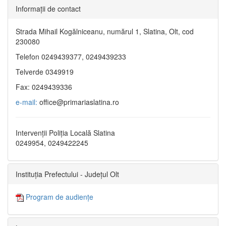
Informaţii de contact
Strada Mihail Kogălniceanu, numărul 1, Slatina, Olt, cod
230080
Telefon 0249439377, 0249439233
Telverde 0349919
Fax: 0249439336
e-mail:
office@primariaslatina.ro
Intervenții Poliția Locală Slatina
0249954, 0249422245
Instituția Prefectului - Județul Olt
Program de audiențe