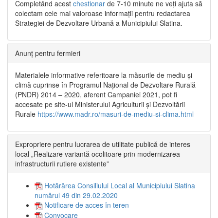
Completând acest
chestionar
de 7-10 minute ne veți ajuta să
colectam cele mai valoroase informații pentru redactarea
Strategiei de Dezvoltare Urbană a Municipiului Slatina.
Anunț pentru fermieri
Materialele informative referitoare la măsurile de mediu și
climă cuprinse în Programul Național de Dezvoltare Rurală
(PNDR) 2014 – 2020, aferent Campaniei 2021, pot fi
accesate pe site-ul Ministerului Agriculturii și Dezvoltării
Rurale
https://www.madr.ro/masuri-de-mediu-si-clima.html
Expropriere pentru lucrarea de utilitate publică de interes
local „Realizare variantă ocolitoare prin modernizarea
infrastructurii rutiere existente”
Hotărârea Consiliului Local al Municipiului Slatina
numărul 49 din 29.02.2020
Notificare de acces în teren
Convocare