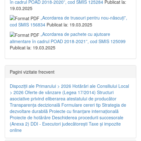
în cadrul POAD 2018-2020”, cod SMIS 125284
Publicat la:
19.03.2025
„Acordarea de trusouri pentru nou-născuți”,
cod SMIS 156834
Publicat la: 19.03.2025
„Acordarea de pachete cu ajutoare
alimentare în cadrul POAD 2018-2021”, cod SMIS 125099
Publicat la: 19.03.2025
Pagini vizitate frecvent
Dispoziţii ale Primarului > 2026
Hotărâri ale Consiliului Local
> 2026
Oferte de vânzare (Legea 17/2014)
Structuri
asociative privind eliberarea atestatului de producător
Transparenţa decizională
Formulare cereri tip
Strategia de
dezvoltare durabilă
Proiecte cu finanţare internaţională
Proiecte de hotărâre
Deschiderea procedurii succesorale
(Anexa 2)
DDI - Executori judecătorești
Taxe şi impozite
online