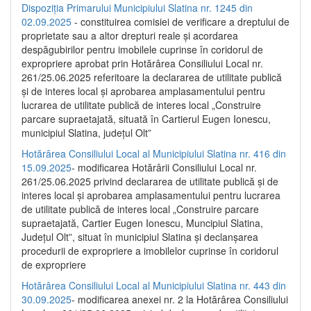
Dispoziția Primarului Municipiului Slatina nr. 1245 din
02.09.2025
- constituirea comisiei de verificare a dreptului de
proprietate sau a altor drepturi reale și acordarea
despăgubirilor pentru imobilele cuprinse în coridorul de
expropriere aprobat prin Hotărârea Consiliului Local nr.
261/25.06.2025 referitoare la declararea de utilitate publică
și de interes local și aprobarea amplasamentului pentru
lucrarea de utilitate publică de interes local „Construire
parcare supraetajată, situată în Cartierul Eugen Ionescu,
municipiul Slatina, județul Olt”
Hotărârea Consiliului Local al Municipiului Slatina nr. 416 din
15.09.2025
- modificarea Hotărârii Consiliului Local nr.
261/25.06.2025 privind declararea de utilitate publică și de
interes local și aprobarea amplasamentului pentru lucrarea
de utilitate publică de interes local „Construire parcare
supraetajată, Cartier Eugen Ionescu, Muncipiul Slatina,
Județul Olt”, situat în municipiul Slatina și declanșarea
procedurii de expropriere a imobilelor cuprinse în coridorul
de expropriere
Hotărârea Consiliului Local al Municipiului Slatina nr. 443 din
30.09.2025
- modificarea anexei nr. 2 la Hotărârea Consiliului