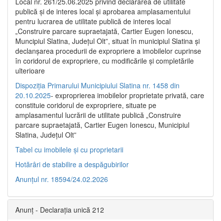
Local nr. 261/25.06.2025 privind declararea de utilitate
publică şi de interes local şi aprobarea amplasamentului
pentru lucrarea de utilitate publică de interes local
„Construire parcare supraetajată, Cartier Eugen Ionescu,
Muncipiul Slatina, Judeţul Olt”, situat în municipiul Slatina şi
declanşarea procedurii de expropriere a imobilelor cuprinse
în coridorul de expropriere, cu modificările şi completările
ulterioare
Dispoziția Primarului Municipiului Slatina nr. 1458 din
20.10.2025
- exproprierea imobilelor proprietate privată, care
constituie coridorul de expropriere, situate pe
amplasamentul lucrării de utilitate publică „Construire
parcare supraetajată, Cartier Eugen Ionescu, Municipiul
Slatina, Județul Olt”
Tabel cu imobilele și cu proprietarii
Hotărâri de stabilire a despăgubirilor
Anunțul nr. 18594/24.02.2026
Anunț - Declarația unică 212