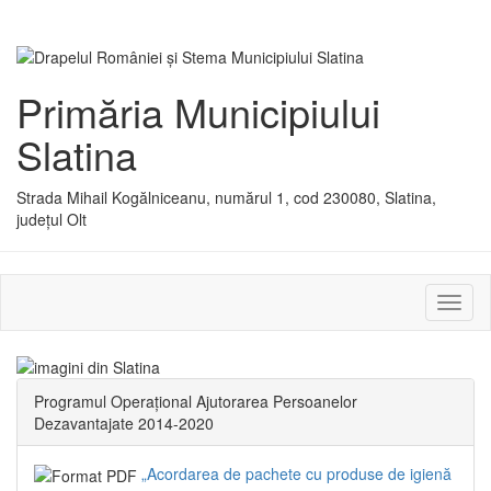
Primăria Municipiului
Slatina
Strada Mihail Kogălniceanu, numărul 1, cod 230080, Slatina,
județul Olt
Activ
sau
dezac
meniu
Programul Operațional Ajutorarea Persoanelor
Dezavantajate 2014-2020
„Acordarea de pachete cu produse de igienă