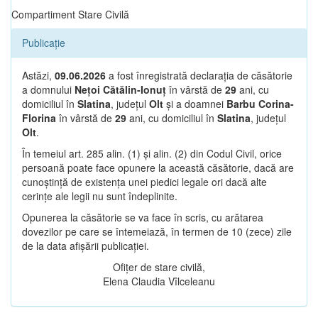
Compartiment Stare Civilă
Publicație
Astăzi,
09.06.2026
a fost înregistrată declarația de căsătorie
a domnului
Nețoi Cătălin-Ionuț
în vârstă de
29
ani, cu
domiciliul în
Slatina
, județul
Olt
și a doamnei
Barbu Corina-
Florina
în vârstă de
29
ani, cu domiciliul în
Slatina
, județul
Olt
.
În temeiul art. 285 alin. (1) și alin. (2) din Codul Civil, orice
persoană poate face opunere la această căsătorie, dacă are
cunoștință de existența unei piedici legale ori dacă alte
cerințe ale legii nu sunt îndeplinite.
Opunerea la căsătorie se va face în scris, cu arătarea
dovezilor pe care se întemeiază, în termen de 10 (zece) zile
de la data afișării publicației.
Ofițer de stare civilă,
Elena Claudia Vîlceleanu