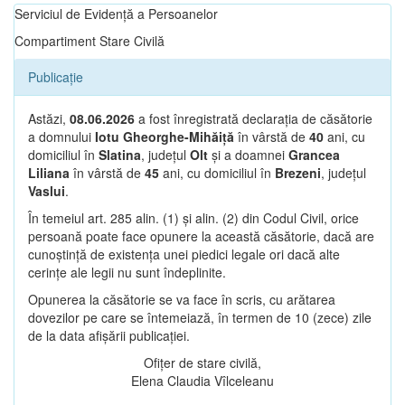
Serviciul de Evidență a Persoanelor
Compartiment Stare Civilă
Publicație
Astăzi,
08.06.2026
a fost înregistrată declarația de căsătorie
a domnului
Iotu Gheorghe-Mihăiță
în vârstă de
40
ani, cu
domiciliul în
Slatina
, județul
Olt
și a doamnei
Grancea
Liliana
în vârstă de
45
ani, cu domiciliul în
Brezeni
, județul
Vaslui
.
În temeiul art. 285 alin. (1) și alin. (2) din Codul Civil, orice
persoană poate face opunere la această căsătorie, dacă are
cunoștință de existența unei piedici legale ori dacă alte
cerințe ale legii nu sunt îndeplinite.
Opunerea la căsătorie se va face în scris, cu arătarea
dovezilor pe care se întemeiază, în termen de 10 (zece) zile
de la data afișării publicației.
Ofițer de stare civilă,
Elena Claudia Vîlceleanu