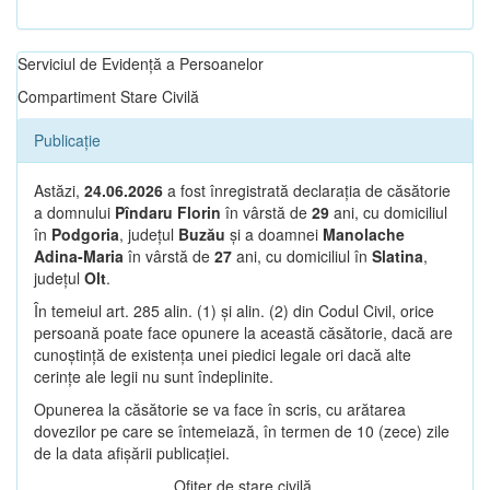
Serviciul de Evidență a Persoanelor
Compartiment Stare Civilă
Publicație
Astăzi,
24.06.2026
a fost înregistrată declarația de căsătorie
a domnului
Pîndaru Florin
în vârstă de
29
ani, cu domiciliul
în
Podgoria
, județul
Buzău
și a doamnei
Manolache
Adina-Maria
în vârstă de
27
ani, cu domiciliul în
Slatina
,
județul
Olt
.
În temeiul art. 285 alin. (1) și alin. (2) din Codul Civil, orice
persoană poate face opunere la această căsătorie, dacă are
cunoștință de existența unei piedici legale ori dacă alte
cerințe ale legii nu sunt îndeplinite.
Opunerea la căsătorie se va face în scris, cu arătarea
dovezilor pe care se întemeiază, în termen de 10 (zece) zile
de la data afișării publicației.
Ofițer de stare civilă,