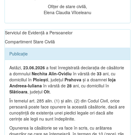
Ofițer de stare civilă,
Elena Claudia Vîlceleanu
Serviciul de Evidență a Persoanelor
Compartiment Stare Civilă
Publicație
Astăzi,
23.06.2026
a fost înregistrată declarația de căsătorie
a domnului
Nechita Alin-Ovidiu
în vârstă de
33
ani, cu
domiciliul în
Ploiești
, județul
Prahova
și a doamnei
Ioja
Andreea-Iuliana
în vârstă de
28
ani, cu domiciliul în
Slătioara
, județul
Olt
.
În temeiul art. 285 alin. (1) și alin. (2) din Codul Civil, orice
persoană poate face opunere la această căsătorie, dacă are
cunoștință de existența unei piedici legale ori dacă alte
cerințe ale legii nu sunt îndeplinite.
Opunerea la căsătorie se va face în scris, cu arătarea
dovezilor pe care se întemeiază, în termen de 10 (zece) zile