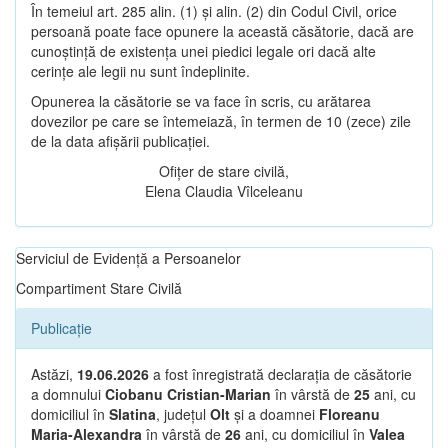
În temeiul art. 285 alin. (1) și alin. (2) din Codul Civil, orice
persoană poate face opunere la această căsătorie, dacă are
cunoștință de existența unei piedici legale ori dacă alte
cerințe ale legii nu sunt îndeplinite.
Opunerea la căsătorie se va face în scris, cu arătarea
dovezilor pe care se întemeiază, în termen de 10 (zece) zile
de la data afișării publicației.
Ofițer de stare civilă,
Elena Claudia Vîlceleanu
Serviciul de Evidență a Persoanelor
Compartiment Stare Civilă
Publicație
Astăzi,
19.06.2026
a fost înregistrată declarația de căsătorie
a domnului
Ciobanu Cristian-Marian
în vârstă de
25
ani, cu
domiciliul în
Slatina
, județul
Olt
și a doamnei
Floreanu
Maria-Alexandra
în vârstă de
26
ani, cu domiciliul în
Valea