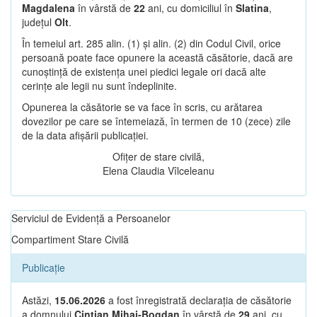
Magdalena
în vârstă de
22
ani, cu domiciliul în
Slatina
,
județul
Olt
.
În temeiul art. 285 alin. (1) și alin. (2) din Codul Civil, orice
persoană poate face opunere la această căsătorie, dacă are
cunoștință de existența unei piedici legale ori dacă alte
cerințe ale legii nu sunt îndeplinite.
Opunerea la căsătorie se va face în scris, cu arătarea
dovezilor pe care se întemeiază, în termen de 10 (zece) zile
de la data afișării publicației.
Ofițer de stare civilă,
Elena Claudia Vîlceleanu
Serviciul de Evidență a Persoanelor
Compartiment Stare Civilă
Publicație
Astăzi,
15.06.2026
a fost înregistrată declarația de căsătorie
a domnului
Cintian Mihai-Bogdan
în vârstă de
29
ani, cu