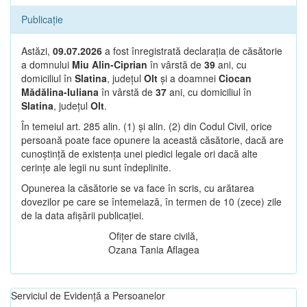
Publicație
Astăzi,
09.07.2026
a fost înregistrată declarația de căsătorie
a domnului
Miu Alin-Ciprian
în vârstă de
39
ani, cu
domiciliul în
Slatina
, județul
Olt
și a doamnei
Ciocan
Mădălina-Iuliana
în vârstă de
37
ani, cu domiciliul în
Slatina
, județul
Olt
.
În temeiul art. 285 alin. (1) și alin. (2) din Codul Civil, orice
persoană poate face opunere la această căsătorie, dacă are
cunoștință de existența unei piedici legale ori dacă alte
cerințe ale legii nu sunt îndeplinite.
Opunerea la căsătorie se va face în scris, cu arătarea
dovezilor pe care se întemeiază, în termen de 10 (zece) zile
de la data afișării publicației.
Ofițer de stare civilă,
Ozana Tania Aflagea
Serviciul de Evidență a Persoanelor