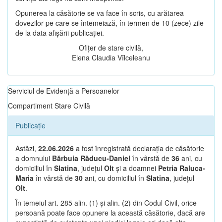
Opunerea la căsătorie se va face în scris, cu arătarea
dovezilor pe care se întemeiază, în termen de 10 (zece) zile
de la data afișării publicației.
Ofițer de stare civilă,
Elena Claudia Vîlceleanu
Serviciul de Evidență a Persoanelor
Compartiment Stare Civilă
Publicație
Astăzi,
22.06.2026
a fost înregistrată declarația de căsătorie
a domnului
Bărbuia Răducu-Daniel
în vârstă de
36
ani, cu
domiciliul în
Slatina
, județul
Olt
și a doamnei
Petria Raluca-
Maria
în vârstă de
30
ani, cu domiciliul în
Slatina
, județul
Olt
.
În temeiul art. 285 alin. (1) și alin. (2) din Codul Civil, orice
persoană poate face opunere la această căsătorie, dacă are