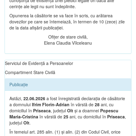
cunoștință de existența unei piedici legale ori dacă alte
cerințe ale legii nu sunt îndeplinite.
Opunerea la căsătorie se va face în scris, cu arătarea
dovezilor pe care se întemeiază, în termen de 10 (zece) zile
de la data afișării publicației.
Ofițer de stare civilă,
Elena Claudia Vîlceleanu
Serviciul de Evidență a Persoanelor
Compartiment Stare Civilă
Publicație
Astăzi,
22.06.2026
a fost înregistrată declarația de căsătorie
a domnului
Ifrim Florin-Adrian
în vârstă de
28
ani, cu
domiciliul în
Priseaca
, județul
Olt
și a doamnei
Popescu
Maria-Cristina
în vârstă de
25
ani, cu domiciliul în
Priseaca
,
județul
Olt
.
În temeiul art. 285 alin. (1) și alin. (2) din Codul Civil, orice