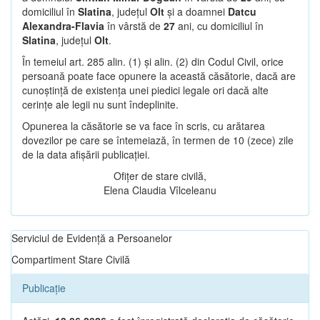
domiciliul în
Slatina
, județul
Olt
și a doamnei
Datcu
Alexandra-Flavia
în vârstă de
27
ani, cu domiciliul în
Slatina
, județul
Olt
.
În temeiul art. 285 alin. (1) și alin. (2) din Codul Civil, orice
persoană poate face opunere la această căsătorie, dacă are
cunoștință de existența unei piedici legale ori dacă alte
cerințe ale legii nu sunt îndeplinite.
Opunerea la căsătorie se va face în scris, cu arătarea
dovezilor pe care se întemeiază, în termen de 10 (zece) zile
de la data afișării publicației.
Ofițer de stare civilă,
Elena Claudia Vîlceleanu
Serviciul de Evidență a Persoanelor
Compartiment Stare Civilă
Publicație