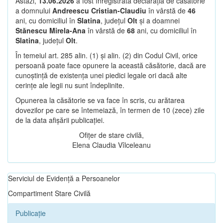
Astăzi,
13.06.2026
a fost înregistrată declarația de căsătorie
a domnului
Andreescu Cristian-Claudiu
în vârstă de
46
ani, cu domiciliul în
Slatina
, județul
Olt
și a doamnei
Stănescu Mirela-Ana
în vârstă de
68
ani, cu domiciliul în
Slatina
, județul
Olt
.
În temeiul art. 285 alin. (1) și alin. (2) din Codul Civil, orice
persoană poate face opunere la această căsătorie, dacă are
cunoștință de existența unei piedici legale ori dacă alte
cerințe ale legii nu sunt îndeplinite.
Opunerea la căsătorie se va face în scris, cu arătarea
dovezilor pe care se întemeiază, în termen de 10 (zece) zile
de la data afișării publicației.
Ofițer de stare civilă,
Elena Claudia Vîlceleanu
Serviciul de Evidență a Persoanelor
Compartiment Stare Civilă
Publicație