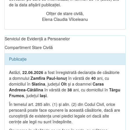
de la data afișării publicației.
Ofițer de stare civilă,
Elena Claudia Vîlceleanu
Serviciul de Evidență a Persoanelor
Compartiment Stare Civilă
Publicație
Astăzi,
22.06.2026
a fost înregistrată declarația de căsătorie
a domnului
Zamfira Paul-Ionuț
în vârstă de
40
ani, cu
domiciliul în
Slatina
, județul
Olt
și a doamnei
Caras
Andreea-Cătălina
în vârstă de
38
ani, cu domiciliul în
Târgu
Frumos
, județul
Iași
.
În temeiul art. 285 alin. (1) și alin. (2) din Codul Civil, orice
persoană poate face opunere la această căsătorie, dacă are
cunoștință de existența unei piedici legale ori dacă alte
cerințe ale legii nu sunt îndeplinite.