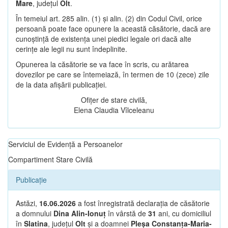
Mare
, județul
Olt
.
În temeiul art. 285 alin. (1) și alin. (2) din Codul Civil, orice
persoană poate face opunere la această căsătorie, dacă are
cunoștință de existența unei piedici legale ori dacă alte
cerințe ale legii nu sunt îndeplinite.
Opunerea la căsătorie se va face în scris, cu arătarea
dovezilor pe care se întemeiază, în termen de 10 (zece) zile
de la data afișării publicației.
Ofițer de stare civilă,
Elena Claudia Vîlceleanu
Serviciul de Evidență a Persoanelor
Compartiment Stare Civilă
Publicație
Astăzi,
16.06.2026
a fost înregistrată declarația de căsătorie
a domnului
Dina Alin-Ionuț
în vârstă de
31
ani, cu domiciliul
în
Slatina
, județul
Olt
și a doamnei
Pleșa Constanța-Maria-