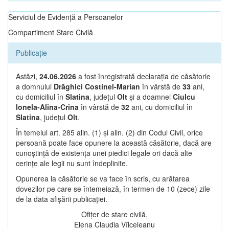
Serviciul de Evidență a Persoanelor
Compartiment Stare Civilă
Publicație
Astăzi,
24.06.2026
a fost înregistrată declarația de căsătorie
a domnului
Drăghici Costinel-Marian
în vârstă de
33
ani,
cu domiciliul în
Slatina
, județul
Olt
și a doamnei
Ciulcu
Ionela-Alina-Crina
în vârstă de
32
ani, cu domiciliul în
Slatina
, județul
Olt
.
În temeiul art. 285 alin. (1) și alin. (2) din Codul Civil, orice
persoană poate face opunere la această căsătorie, dacă are
cunoștință de existența unei piedici legale ori dacă alte
cerințe ale legii nu sunt îndeplinite.
Opunerea la căsătorie se va face în scris, cu arătarea
dovezilor pe care se întemeiază, în termen de 10 (zece) zile
de la data afișării publicației.
Ofițer de stare civilă,
Elena Claudia Vîlceleanu