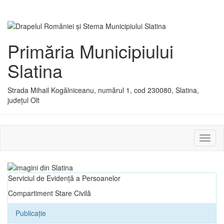
Primăria Municipiului
Slatina
Strada Mihail Kogălniceanu, numărul 1, cod 230080, Slatina,
județul Olt
Activ
sau
dezac
meniu
Serviciul de Evidență a Persoanelor
Compartiment Stare Civilă
Publicație