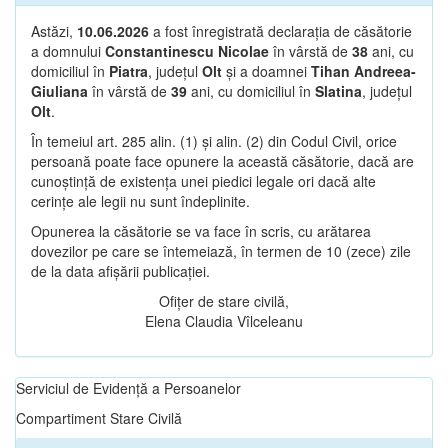
Astăzi,
10.06.2026
a fost înregistrată declarația de căsătorie
a domnului
Constantinescu Nicolae
în vârstă de
38
ani, cu
domiciliul în
Piatra
, județul
Olt
și a doamnei
Tihan Andreea-
Giuliana
în vârstă de
39
ani, cu domiciliul în
Slatina
, județul
Olt
.
În temeiul art. 285 alin. (1) și alin. (2) din Codul Civil, orice
persoană poate face opunere la această căsătorie, dacă are
cunoștință de existența unei piedici legale ori dacă alte
cerințe ale legii nu sunt îndeplinite.
Opunerea la căsătorie se va face în scris, cu arătarea
dovezilor pe care se întemeiază, în termen de 10 (zece) zile
de la data afișării publicației.
Ofițer de stare civilă,
Elena Claudia Vîlceleanu
Serviciul de Evidență a Persoanelor
Compartiment Stare Civilă