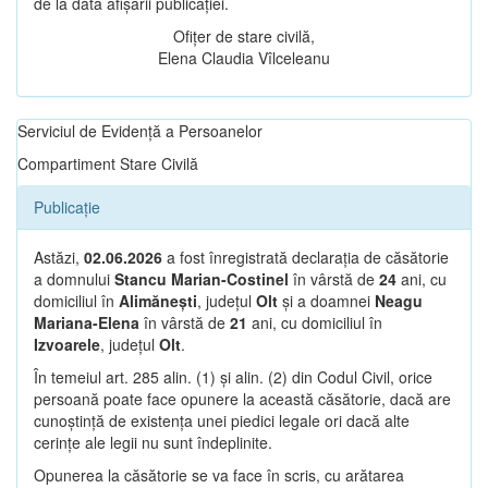
de la data afișării publicației.
Ofițer de stare civilă,
Elena Claudia Vîlceleanu
Serviciul de Evidență a Persoanelor
Compartiment Stare Civilă
Publicație
Astăzi,
02.06.2026
a fost înregistrată declarația de căsătorie
a domnului
Stancu Marian-Costinel
în vârstă de
24
ani, cu
domiciliul în
Alimănești
, județul
Olt
și a doamnei
Neagu
Mariana-Elena
în vârstă de
21
ani, cu domiciliul în
Izvoarele
, județul
Olt
.
În temeiul art. 285 alin. (1) și alin. (2) din Codul Civil, orice
persoană poate face opunere la această căsătorie, dacă are
cunoștință de existența unei piedici legale ori dacă alte
cerințe ale legii nu sunt îndeplinite.
Opunerea la căsătorie se va face în scris, cu arătarea