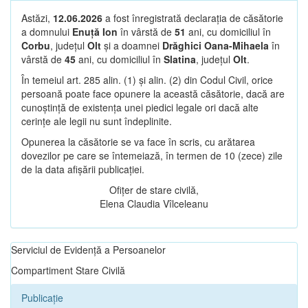
Astăzi,
12.06.2026
a fost înregistrată declarația de căsătorie
a domnului
Enuță Ion
în vârstă de
51
ani, cu domiciliul în
Corbu
, județul
Olt
și a doamnei
Drăghici Oana-Mihaela
în
vârstă de
45
ani, cu domiciliul în
Slatina
, județul
Olt
.
În temeiul art. 285 alin. (1) și alin. (2) din Codul Civil, orice
persoană poate face opunere la această căsătorie, dacă are
cunoștință de existența unei piedici legale ori dacă alte
cerințe ale legii nu sunt îndeplinite.
Opunerea la căsătorie se va face în scris, cu arătarea
dovezilor pe care se întemeiază, în termen de 10 (zece) zile
de la data afișării publicației.
Ofițer de stare civilă,
Elena Claudia Vîlceleanu
Serviciul de Evidență a Persoanelor
Compartiment Stare Civilă
Publicație