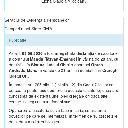
Elena Claudia Vîlceleanu
Serviciul de Evidență a Persoanelor
Compartiment Stare Civilă
Publicație
Astăzi,
03.06.2026
a fost înregistrată declarația de căsătorie
a domnului
Manda Răzvan-Emanuel
în vârstă de
29
ani, cu
domiciliul în
Slatina
, județul
Olt
și a doamnei
Oprea
Andrada-Maria
în vârstă de
23
ani, cu domiciliul în
Ciurești
,
județul
Olt
.
În temeiul art. 285 alin. (1) și alin. (2) din Codul Civil, orice
persoană poate face opunere la această căsătorie, dacă are
cunoștință de existența unei piedici legale ori dacă alte
cerințe ale legii nu sunt îndeplinite.
Opunerea la căsătorie se va face în scris, cu arătarea
dovezilor pe care se întemeiază, în termen de 10 (zece) zile
de la data afișării publicației.