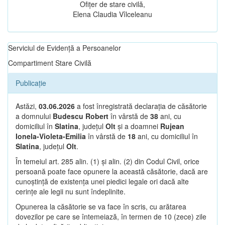
Ofițer de stare civilă,
Elena Claudia Vîlceleanu
Serviciul de Evidență a Persoanelor
Compartiment Stare Civilă
Publicație
Astăzi,
03.06.2026
a fost înregistrată declarația de căsătorie
a domnului
Budescu Robert
în vârstă de
38
ani, cu
domiciliul în
Slatina
, județul
Olt
și a doamnei
Rujean
Ionela-Violeta-Emilia
în vârstă de
18
ani, cu domiciliul în
Slatina
, județul
Olt
.
În temeiul art. 285 alin. (1) și alin. (2) din Codul Civil, orice
persoană poate face opunere la această căsătorie, dacă are
cunoștință de existența unei piedici legale ori dacă alte
cerințe ale legii nu sunt îndeplinite.
Opunerea la căsătorie se va face în scris, cu arătarea
dovezilor pe care se întemeiază, în termen de 10 (zece) zile