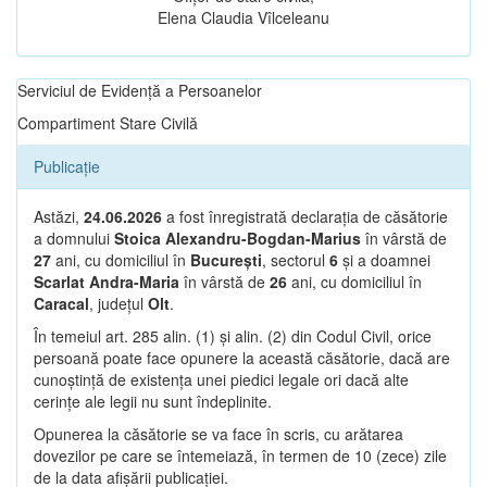
Elena Claudia Vîlceleanu
Serviciul de Evidență a Persoanelor
Compartiment Stare Civilă
Publicație
Astăzi,
24.06.2026
a fost înregistrată declarația de căsătorie
a domnului
Stoica Alexandru-Bogdan-Marius
în vârstă de
27
ani, cu domiciliul în
București
, sectorul
6
și a doamnei
Scarlat Andra-Maria
în vârstă de
26
ani, cu domiciliul în
Caracal
, județul
Olt
.
În temeiul art. 285 alin. (1) și alin. (2) din Codul Civil, orice
persoană poate face opunere la această căsătorie, dacă are
cunoștință de existența unei piedici legale ori dacă alte
cerințe ale legii nu sunt îndeplinite.
Opunerea la căsătorie se va face în scris, cu arătarea
dovezilor pe care se întemeiază, în termen de 10 (zece) zile
de la data afișării publicației.