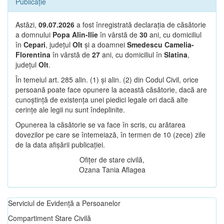
Publicație
Astăzi,
09.07.2026
a fost înregistrată declarația de căsătorie
a domnului
Popa Alin-Ilie
în vârstă de
30
ani, cu domiciliul
în
Cepari
, județul
Olt
și a doamnei
Smedescu Camelia-
Florentina
în vârstă de
27
ani, cu domiciliul în
Slatina
,
județul
Olt
.
În temeiul art. 285 alin. (1) și alin. (2) din Codul Civil, orice
persoană poate face opunere la această căsătorie, dacă are
cunoștință de existența unei piedici legale ori dacă alte
cerințe ale legii nu sunt îndeplinite.
Opunerea la căsătorie se va face în scris, cu arătarea
dovezilor pe care se întemeiază, în termen de 10 (zece) zile
de la data afișării publicației.
Ofițer de stare civilă,
Ozana Tania Aflagea
Serviciul de Evidență a Persoanelor
Compartiment Stare Civilă