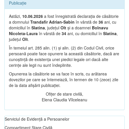
Publicație
Astăzi,
10.06.2026
a fost înregistrată declarația de căsătorie
a domnului
Trandafir Adrian-Sabin
în vârstă de
36
ani, cu
domiciliul în
Slatina
, județul
Olt
și a doamnei
Bolnavu
Nicoleta-Laura
în vârstă de
34
ani, cu domiciliul în
Slatina
,
județul
Olt
.
În temeiul art. 285 alin. (1) și alin. (2) din Codul Civil, orice
persoană poate face opunere la această căsătorie, dacă are
cunoștință de existența unei piedici legale ori dacă alte
cerințe ale legii nu sunt îndeplinite.
Opunerea la căsătorie se va face în scris, cu arătarea
dovezilor pe care se întemeiază, în termen de 10 (zece) zile
de la data afișării publicației.
Ofițer de stare civilă,
Elena Claudia Vîlceleanu
Serviciul de Evidență a Persoanelor
Compartiment Stare Civilă