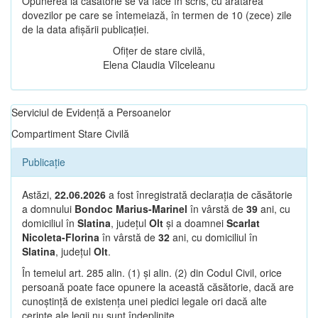
Opunerea la căsătorie se va face în scris, cu arătarea
dovezilor pe care se întemeiază, în termen de 10 (zece) zile
de la data afișării publicației.
Ofițer de stare civilă,
Elena Claudia Vîlceleanu
Serviciul de Evidență a Persoanelor
Compartiment Stare Civilă
Publicație
Astăzi,
22.06.2026
a fost înregistrată declarația de căsătorie
a domnului
Bondoc Marius-Marinel
în vârstă de
39
ani, cu
domiciliul în
Slatina
, județul
Olt
și a doamnei
Scarlat
Nicoleta-Florina
în vârstă de
32
ani, cu domiciliul în
Slatina
, județul
Olt
.
În temeiul art. 285 alin. (1) și alin. (2) din Codul Civil, orice
persoană poate face opunere la această căsătorie, dacă are
cunoștință de existența unei piedici legale ori dacă alte
cerințe ale legii nu sunt îndeplinite.