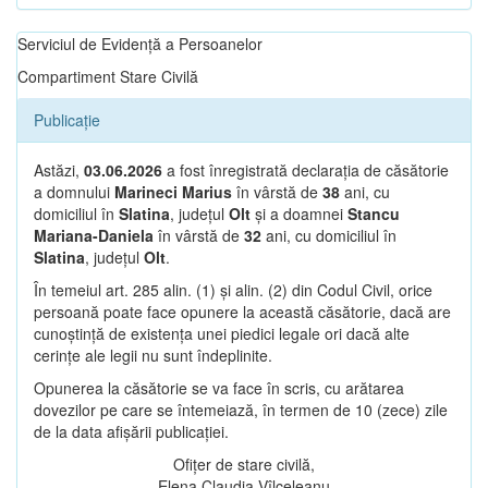
Serviciul de Evidență a Persoanelor
Compartiment Stare Civilă
Publicație
Astăzi,
03.06.2026
a fost înregistrată declarația de căsătorie
a domnului
Marineci Marius
în vârstă de
38
ani, cu
domiciliul în
Slatina
, județul
Olt
și a doamnei
Stancu
Mariana-Daniela
în vârstă de
32
ani, cu domiciliul în
Slatina
, județul
Olt
.
În temeiul art. 285 alin. (1) și alin. (2) din Codul Civil, orice
persoană poate face opunere la această căsătorie, dacă are
cunoștință de existența unei piedici legale ori dacă alte
cerințe ale legii nu sunt îndeplinite.
Opunerea la căsătorie se va face în scris, cu arătarea
dovezilor pe care se întemeiază, în termen de 10 (zece) zile
de la data afișării publicației.
Ofițer de stare civilă,
Elena Claudia Vîlceleanu