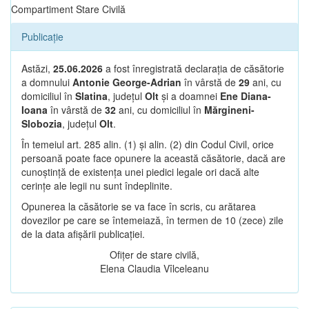
Compartiment Stare Civilă
Publicație
Astăzi,
25.06.2026
a fost înregistrată declarația de căsătorie
a domnului
Antonie George-Adrian
în vârstă de
29
ani, cu
domiciliul în
Slatina
, județul
Olt
și a doamnei
Ene Diana-
Ioana
în vârstă de
32
ani, cu domiciliul în
Mărgineni-
Slobozia
, județul
Olt
.
În temeiul art. 285 alin. (1) și alin. (2) din Codul Civil, orice
persoană poate face opunere la această căsătorie, dacă are
cunoștință de existența unei piedici legale ori dacă alte
cerințe ale legii nu sunt îndeplinite.
Opunerea la căsătorie se va face în scris, cu arătarea
dovezilor pe care se întemeiază, în termen de 10 (zece) zile
de la data afișării publicației.
Ofițer de stare civilă,
Elena Claudia Vîlceleanu