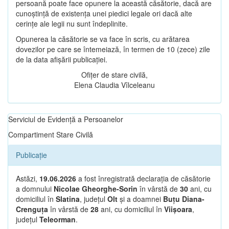
persoană poate face opunere la această căsătorie, dacă are
cunoștință de existența unei piedici legale ori dacă alte
cerințe ale legii nu sunt îndeplinite.
Opunerea la căsătorie se va face în scris, cu arătarea
dovezilor pe care se întemeiază, în termen de 10 (zece) zile
de la data afișării publicației.
Ofițer de stare civilă,
Elena Claudia Vîlceleanu
Serviciul de Evidență a Persoanelor
Compartiment Stare Civilă
Publicație
Astăzi,
19.06.2026
a fost înregistrată declarația de căsătorie
a domnului
Nicolae Gheorghe-Sorin
în vârstă de
30
ani, cu
domiciliul în
Slatina
, județul
Olt
și a doamnei
Buțu Diana-
Crenguța
în vârstă de
28
ani, cu domiciliul în
Viișoara
,
județul
Teleorman
.