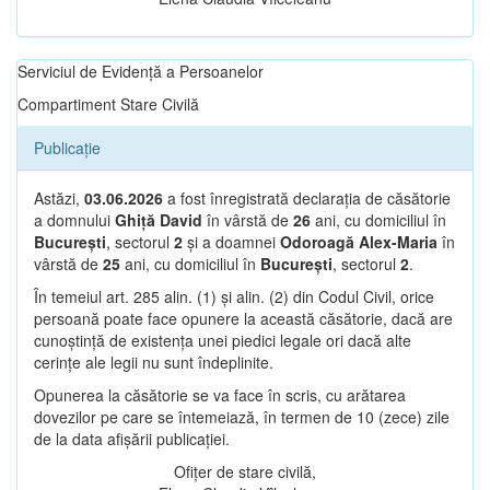
Serviciul de Evidență a Persoanelor
Compartiment Stare Civilă
Publicație
Astăzi,
03.06.2026
a fost înregistrată declarația de căsătorie
a domnului
Ghiță David
în vârstă de
26
ani, cu domiciliul în
București
, sectorul
2
și a doamnei
Odoroagă Alex-Maria
în
vârstă de
25
ani, cu domiciliul în
București
, sectorul
2
.
În temeiul art. 285 alin. (1) și alin. (2) din Codul Civil, orice
persoană poate face opunere la această căsătorie, dacă are
cunoștință de existența unei piedici legale ori dacă alte
cerințe ale legii nu sunt îndeplinite.
Opunerea la căsătorie se va face în scris, cu arătarea
dovezilor pe care se întemeiază, în termen de 10 (zece) zile
de la data afișării publicației.
Ofițer de stare civilă,