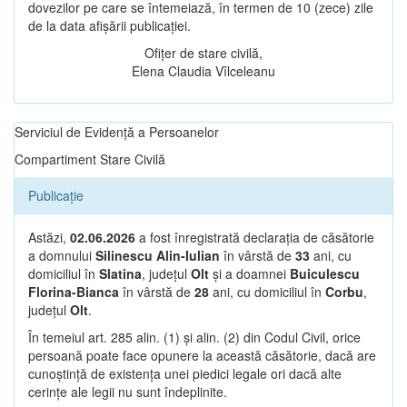
dovezilor pe care se întemeiază, în termen de 10 (zece) zile
de la data afișării publicației.
Ofițer de stare civilă,
Elena Claudia Vîlceleanu
Serviciul de Evidență a Persoanelor
Compartiment Stare Civilă
Publicație
Astăzi,
02.06.2026
a fost înregistrată declarația de căsătorie
a domnului
Silinescu Alin-Iulian
în vârstă de
33
ani, cu
domiciliul în
Slatina
, județul
Olt
și a doamnei
Buiculescu
Florina-Bianca
în vârstă de
28
ani, cu domiciliul în
Corbu
,
județul
Olt
.
În temeiul art. 285 alin. (1) și alin. (2) din Codul Civil, orice
persoană poate face opunere la această căsătorie, dacă are
cunoștință de existența unei piedici legale ori dacă alte
cerințe ale legii nu sunt îndeplinite.