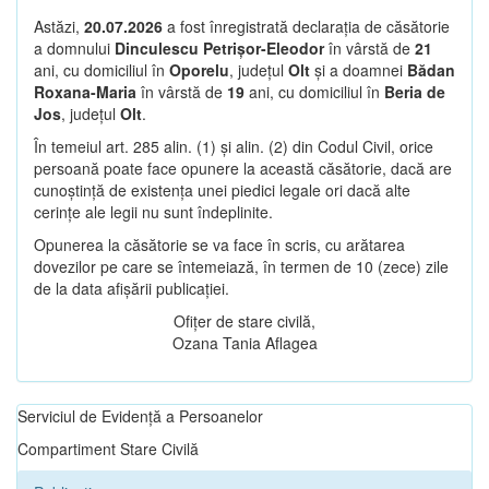
Astăzi,
20.07.2026
a fost înregistrată declarația de căsătorie
a domnului
Dinculescu Petrișor-Eleodor
în vârstă de
21
ani, cu domiciliul în
Oporelu
, județul
Olt
și a doamnei
Bădan
Roxana-Maria
în vârstă de
19
ani, cu domiciliul în
Beria de
Jos
, județul
Olt
.
În temeiul art. 285 alin. (1) și alin. (2) din Codul Civil, orice
persoană poate face opunere la această căsătorie, dacă are
cunoștință de existența unei piedici legale ori dacă alte
cerințe ale legii nu sunt îndeplinite.
Opunerea la căsătorie se va face în scris, cu arătarea
dovezilor pe care se întemeiază, în termen de 10 (zece) zile
de la data afișării publicației.
Ofițer de stare civilă,
Ozana Tania Aflagea
Serviciul de Evidență a Persoanelor
Compartiment Stare Civilă