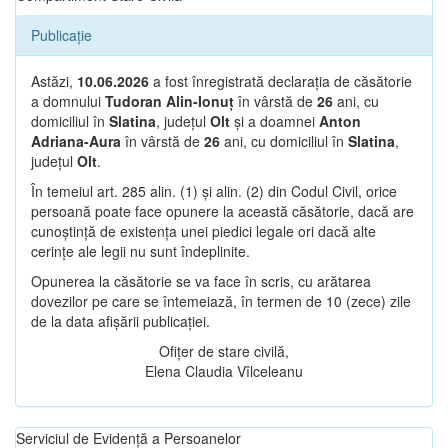
Publicație
Astăzi,
10.06.2026
a fost înregistrată declarația de căsătorie
a domnului
Tudoran Alin-Ionuț
în vârstă de
26
ani, cu
domiciliul în
Slatina
, județul
Olt
și a doamnei
Anton
Adriana-Aura
în vârstă de
26
ani, cu domiciliul în
Slatina
,
județul
Olt
.
În temeiul art. 285 alin. (1) și alin. (2) din Codul Civil, orice
persoană poate face opunere la această căsătorie, dacă are
cunoștință de existența unei piedici legale ori dacă alte
cerințe ale legii nu sunt îndeplinite.
Opunerea la căsătorie se va face în scris, cu arătarea
dovezilor pe care se întemeiază, în termen de 10 (zece) zile
de la data afișării publicației.
Ofițer de stare civilă,
Elena Claudia Vîlceleanu
Serviciul de Evidență a Persoanelor