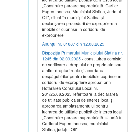
„Construire parcare supraetajată, Cartier
Eugen Ionescu, Municipiul Slatina, Județul
Olt”, situat în municipiul Slatina și
declanșarea procedurii de expropriere a
imobilelor cuprinse în coridorul de
expropriere
Anunțul nr. 81867 din 12.08.2025
Dispoziția Primarului Municipiului Slatina nr.
1245 din 02.09.2025
- constituirea comisiei
de verificare a dreptului de proprietate sau
a altor drepturi reale și acordarea
despăgubirilor pentru imobilele cuprinse în
coridorul de expropriere aprobat prin
Hotărârea Consiliului Local nr.
261/25.06.2025 referitoare la declararea
de utilitate publică și de interes local și
aprobarea amplasamentului pentru
lucrarea de utilitate publică de interes local
„Construire parcare supraetajată, situată în
Cartierul Eugen Ionescu, municipiul
Slatina, județul Olt”