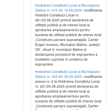
Hotărârea Consiliului Local al Municipiului
Slatina nr. 416 din 15.09.2025
- modificarea
Hotărârii Consiliului Local nr.
261/25.06.2025 privind declararea de
utilitate publică și de interes local și
aprobarea amplasamentului pentru
lucrarea de utilitate publică de interes local
„Construire parcare supraetajată, Cartier
Eugen Ionescu, Muncipiul Slatina, Județul
Olt”, situat în municipiul Slatina și
declanșarea procedurii de expropriere a
imobilelor cuprinse în coridorul de
expropriere
Hotărârea Consiliului Local al Municipiului
Slatina nr. 443 din 30.09.2025
- modificarea
anexei nr. 2 la Hotărârea Consiliului Local
nr. 261/25.06.2025 privind declararea de
utilitate publică şi de interes local şi
aprobarea amplasamentului pentru
lucrarea de utilitate publică de interes local
„Construire parcare supraetajată, Cartier