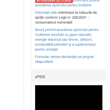
Informare privind
ACTUALIZARE (23.12.2025)
acordarea ajutorului pentru încălzire
Informații utile
referitoare la măsurile de
sprijin conform Legii nr. 226/2021 -
consumatorul vulnerabil
Anunț privind acordarea ajutorului pentru
încălzirea locuinței cu gaze naturale,
energie electrică sau lemne, cărbuni,
combustibili petrolieri și a suplimentului
pentru energie
Formular cerere-declarație pe proprie
răspundere
ePIDS