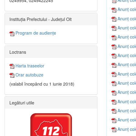
0249954, 0249422245
Anunț col
Anunț col
Instituția Prefectului - Județul Olt
Anunț col
Program de audiențe
Anunț col
Anunț col
Loctrans
Anunț col
Anunț col
Harta traseelor
Anunț col
Orar autobuze
Anunț col
(valabil începând cu 1 iunie 2018)
Anunț col
Anunț col
Legături utile
Anunț col
Anunț col
Anunț col