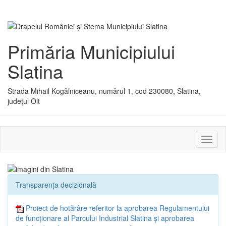
Primăria Municipiului
Slatina
Strada Mihail Kogălniceanu, numărul 1, cod 230080, Slatina,
județul Olt
Activ
sau
dezac
meniu
Transparența decizională
Proiect de hotărâre referitor la aprobarea Regulamentului
de funcţionare al Parcului Industrial Slatina şi aprobarea