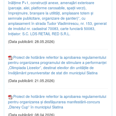
înălțime P+1, construcții anexe, amenajări exterioare
(parcaje, alei, platforme carosabile, spații verzi),
împrejmuire, branșare la utilități, amplasare totem și
semnale publicitare, organizare de șantier)”, cu
amplasament în strada Tudor Vladimirescu, nr. 153, generat
de imobilul nr. cadastral 70083, carte funciară 50083,
Inițiator: S.C. LDS RETAIL RED S.R.L.
(Data publicării: 28.05.2026)
Proiect de hotărâre referitor la aprobarea regulamentului
pentru organizarea programului de stimulare a performanței
„Olimpiada Liceelor”, destinat elevilor din unitățile de
învățământ preuniversitar de stat din municipiul Slatina
(Data publicării: 21.05.2026)
Proiect de hotărâre referitor la aprobarea regulamentului
pentru organizarea și desfășurarea manifestării-concurs
„Disney Cup” în municipiul Slatina
(Data publicării: 08.04.2026)