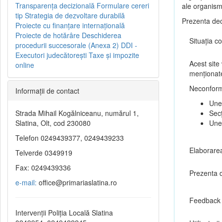
Transparenţa decizională
Formulare cereri
ale organism
tip
Strategia de dezvoltare durabilă
Prezenta dec
Proiecte cu finanţare internaţională
Proiecte de hotărâre
Deschiderea
Situația co
procedurii succesorale (Anexa 2)
DDI -
Executori judecătorești
Taxe şi impozite
Acest site
online
menționate
Neconformi
Informaţii de contact
Unel
Strada Mihail Kogălniceanu, numărul 1,
Secț
Slatina, Olt, cod 230080
Une
Telefon 0249439377, 0249439233
Elaborarea
Telverde 0349919
Fax: 0249439336
Prezenta d
e-mail:
office@primariaslatina.ro
Feedback 
Intervenții Poliția Locală Slatina