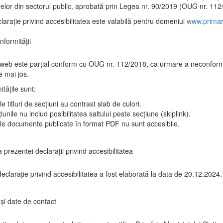
elor din sectorul public, aprobată prin Legea nr. 90/2019 (OUG nr. 112
larație privind accesibilitatea este valabilă pentru domeniul
www.primari
nformității
 web este parțial conform cu OUG nr. 112/2018, ca urmare a neconformi
 mai jos.
tățile sunt:
e titluri de secțiuni au contrast slab de culori.
iunile nu includ posibilitatea saltului peste secțiune (skiplink).
le documente publicate în format PDF nu sunt accesibile.
 prezentei declarații privind accesibilitatea
eclarație privind accesibilitatea a fost elaborată la data de 20.12.2024.
și date de contact