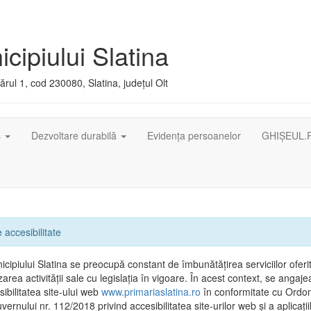
cipiului Slatina
rul 1, cod 230080, Slatina, județul Olt
ș
Dezvoltare durabilă
Evidența persoanelor
GHIȘEUL.
 accesibilitate
cipiului Slatina se preocupă constant de îmbunătățirea serviciilor oferit
area activității sale cu legislația în vigoare. În acest context, se angaj
ibilitatea site-ului web
www.primariaslatina.ro
în conformitate cu Ordo
ernului nr. 112/2018 privind accesibilitatea site-urilor web și a aplicații