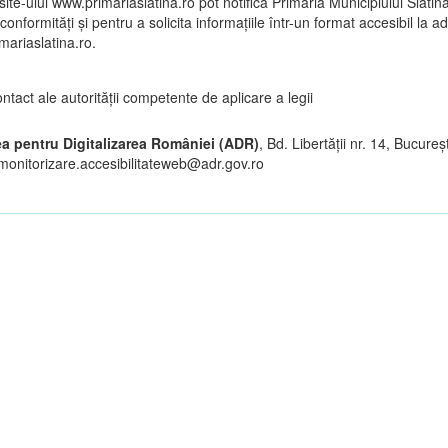
i site-ului www.primariaslatina.ro pot notifica Primăria Municipiului Slatina
conformități și pentru a solicita informațiile într-un format accesibil la a
mariaslatina.ro.
ntact ale autorităţii competente de aplicare a legii
ea pentru Digitalizarea României (ADR)
, Bd. Libertăţii nr. 14, Bucureş
 monitorizare.accesibilitateweb@adr.gov.ro