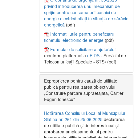
privind introducerea unui mecanism de
sprijin pentru consumatorii casnici de
energie electrică aflați în situația de sărăcie
energetică
(pdf)
Informații utile pentru beneficiarii
tichetului electronic de energie
(pdf)
Formular de solicitare a ajutorului
(conform platformei a
ePIDS
- Serviciul de
Telecomunicații Speciale - STS) (pdf)
Exproprierea pentru cauză de utilitate
publică pentru realizarea obiectivului
„Construire parcare supraetajată, Cartier
Eugen Ionescu”
Hotărârea Consiliului Local al Municipiului
Slatina nr. 261 din 25.06.2025
declararea
de utilitate publică și de interes local și
aprobarea amplasamentului pentru
lucrarea de utilitate publică de interes local