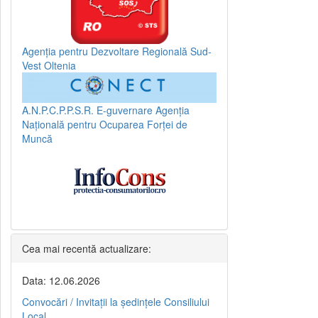
Agenția pentru Dezvoltare Regională Sud-
Vest Oltenia
A.N.P.C.P.P.S.R.
E-guvernare
Agenția
Națională pentru Ocuparea Forței de
Muncă
Cea mai recentă actualizare:
Data: 12.06.2026
Convocări / Invitaţii la şedinţele Consiliului
Local