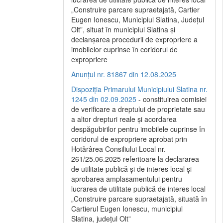
„Construire parcare supraetajată, Cartier
Eugen Ionescu, Municipiul Slatina, Județul
Olt”, situat în municipiul Slatina și
declanșarea procedurii de expropriere a
imobilelor cuprinse în coridorul de
expropriere
Anunțul nr. 81867 din 12.08.2025
Dispoziția Primarului Municipiului Slatina nr.
1245 din 02.09.2025
- constituirea comisiei
de verificare a dreptului de proprietate sau
a altor drepturi reale și acordarea
despăgubirilor pentru imobilele cuprinse în
coridorul de expropriere aprobat prin
Hotărârea Consiliului Local nr.
261/25.06.2025 referitoare la declararea
de utilitate publică și de interes local și
aprobarea amplasamentului pentru
lucrarea de utilitate publică de interes local
„Construire parcare supraetajată, situată în
Cartierul Eugen Ionescu, municipiul
Slatina, județul Olt”