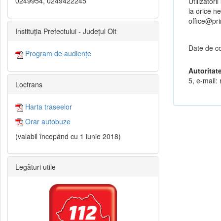
0249954, 0249422245
Utilizatori
la orice ne
office@pri
Instituția Prefectului - Județul Olt
Date de co
Program de audiențe
Autoritat
5, e-mail:
Loctrans
Harta traseelor
Orar autobuze
(valabil începând cu 1 iunie 2018)
Legături utile