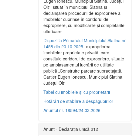
Eugen Ionescu, Muncipiul Slatina, Judeţul
Olt”, situat în municipiul Slatina şi
declanşarea procedurii de expropriere a
imobilelor cuprinse în coridorul de
expropriere, cu modificările şi completările
ulterioare
Dispoziția Primarului Municipiului Slatina nr.
1458 din 20.10.2025
- exproprierea
imobilelor proprietate privată, care
constituie coridorul de expropriere, situate
pe amplasamentul lucrării de utilitate
publică „Construire parcare supraetajată,
Cartier Eugen Ionescu, Municipiul Slatina,
Județul Olt”
Tabel cu imobilele și cu proprietarii
Hotărâri de stabilire a despăgubirilor
Anunțul nr. 18594/24.02.2026
Anunț - Declarația unică 212