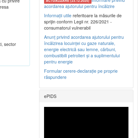
Informare privind
 cu privire
ACTUALIZARE (23.12.2025)
acordarea ajutorului pentru încălzire
dresa
Informații utile
referitoare la măsurile de
sprijin conform Legii nr. 226/2021 -
consumatorul vulnerabil
Anunț privind acordarea ajutorului pentru
încălzirea locuinței cu gaze naturale,
ti, sector
energie electrică sau lemne, cărbuni,
combustibili petrolieri și a suplimentului
pentru energie
Formular cerere-declarație pe proprie
răspundere
ePIDS