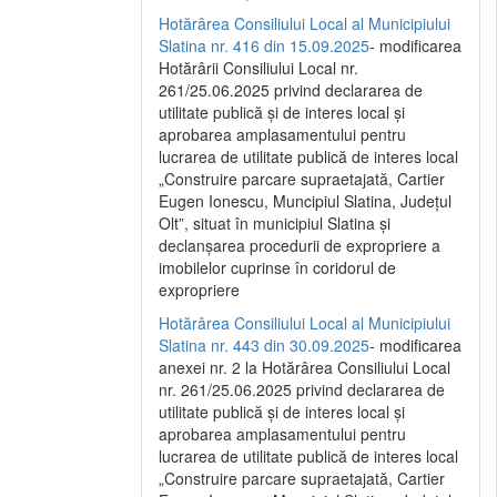
Hotărârea Consiliului Local al Municipiului
Slatina nr. 416 din 15.09.2025
- modificarea
Hotărârii Consiliului Local nr.
261/25.06.2025 privind declararea de
utilitate publică și de interes local și
aprobarea amplasamentului pentru
lucrarea de utilitate publică de interes local
„Construire parcare supraetajată, Cartier
Eugen Ionescu, Muncipiul Slatina, Județul
Olt”, situat în municipiul Slatina și
declanșarea procedurii de expropriere a
imobilelor cuprinse în coridorul de
expropriere
Hotărârea Consiliului Local al Municipiului
Slatina nr. 443 din 30.09.2025
- modificarea
anexei nr. 2 la Hotărârea Consiliului Local
nr. 261/25.06.2025 privind declararea de
utilitate publică şi de interes local şi
aprobarea amplasamentului pentru
lucrarea de utilitate publică de interes local
„Construire parcare supraetajată, Cartier