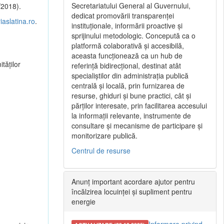
Secretariatului General al Guvernului,
/2018).
dedicat promovării transparenței
aslatina.ro
.
instituționale, informării proactive și
sprijinului metodologic. Concepută ca o
platformă colaborativă și accesibilă,
aceasta funcționează ca un hub de
tăților
referință bidirecțional, destinat atât
specialiștilor din administrația publică
centrală și locală, prin furnizarea de
resurse, ghiduri și bune practici, cât și
părților interesate, prin facilitarea accesului
la informații relevante, instrumente de
consultare și mecanisme de participare și
monitorizare publică.
Centrul de resurse
Anunț important acordare ajutor pentru
încălzirea locuinței și supliment pentru
energie