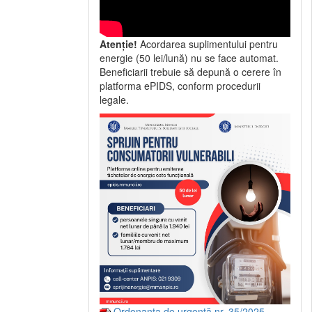
Atenție!
Acordarea suplimentului pentru
energie (50 lei/lună) nu se face automat.
Beneficiarii trebuie să depună o cerere în
platforma ePIDS, conform procedurii
legale.
Ordonanța de urgență nr. 35/2025