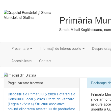
Primăria Muni
Strada Mihail Kogălniceanu, numă
Prezentare
Informații de interes public
Despre ora
Accesibilitate
Contact
Pagini vizitate frecvent
Declarație de
Dispoziţii ale Primarului > 2026
Hotărâri ale
Primăria Muni
Consiliului Local > 2026
Oferte de vânzare
și de armoniz
(Legea 17/2014)
Structuri asociative
asigure acces
privind eliberarea atestatului de producător
urgență a Guv