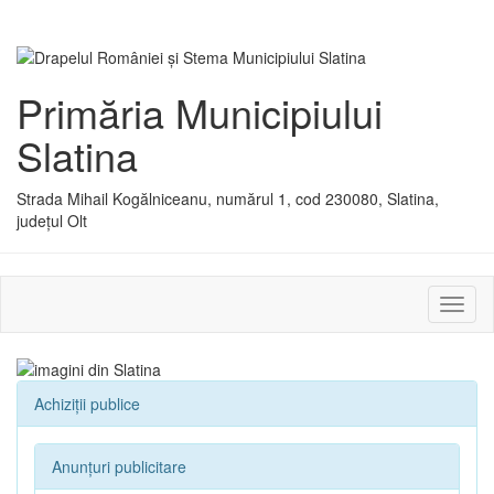
Primăria Municipiului
Slatina
Strada Mihail Kogălniceanu, numărul 1, cod 230080, Slatina,
județul Olt
Activ
sau
dezac
meniu
Achiziții publice
Anunțuri publicitare