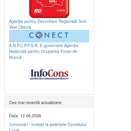
Agenția pentru Dezvoltare Regională Sud-
Vest Oltenia
A.N.P.C.P.P.S.R.
E-guvernare
Agenția
Națională pentru Ocuparea Forței de
Muncă
Cea mai recentă actualizare:
Data: 12.06.2026
Convocări / Invitaţii la şedinţele Consiliului
Local