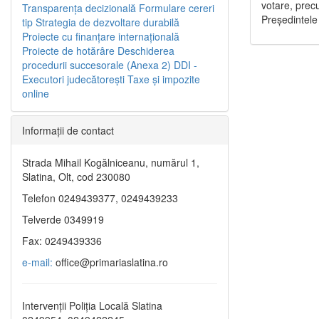
votare, precu
Transparenţa decizională
Formulare cereri
Preşedintele
tip
Strategia de dezvoltare durabilă
Proiecte cu finanţare internaţională
Proiecte de hotărâre
Deschiderea
procedurii succesorale (Anexa 2)
DDI -
Executori judecătorești
Taxe şi impozite
online
Informaţii de contact
Strada Mihail Kogălniceanu, numărul 1,
Slatina, Olt, cod 230080
Telefon 0249439377, 0249439233
Telverde 0349919
Fax: 0249439336
e-mail:
office@primariaslatina.ro
Intervenții Poliția Locală Slatina