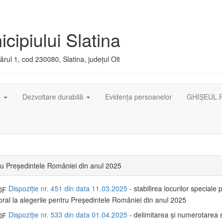
cipiului Slatina
rul 1, cod 230080, Slatina, județul Olt
ș
Dezvoltare durabilă
Evidența persoanelor
GHIȘEUL.
ru Președintele României din anul 2025
Dispoziție nr. 451 din data 11.03.2025
- stabilirea locurilor speciale 
toral la alegerile pentru Președintele României din anul 2025
Dispoziție nr. 533 din data 01.04.2025
- delimitarea şi numerotarea s