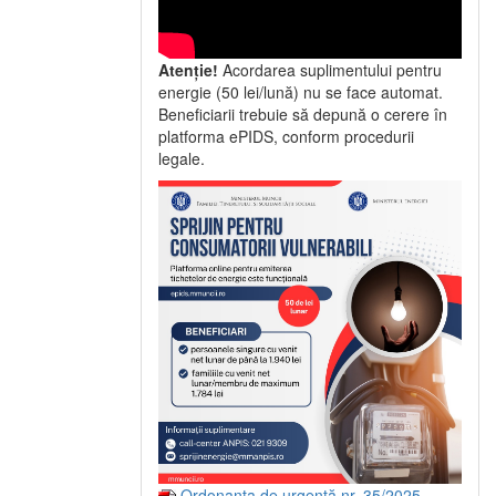
Atenție!
Acordarea suplimentului pentru
energie (50 lei/lună) nu se face automat.
Beneficiarii trebuie să depună o cerere în
platforma ePIDS, conform procedurii
legale.
Ordonanța de urgență nr. 35/2025