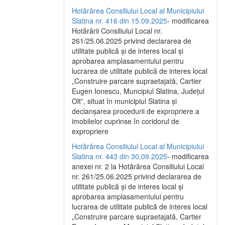
Hotărârea Consiliului Local al Municipiului
Slatina nr. 416 din 15.09.2025
- modificarea
Hotărârii Consiliului Local nr.
261/25.06.2025 privind declararea de
utilitate publică și de interes local și
aprobarea amplasamentului pentru
lucrarea de utilitate publică de interes local
„Construire parcare supraetajată, Cartier
Eugen Ionescu, Muncipiul Slatina, Județul
Olt”, situat în municipiul Slatina și
declanșarea procedurii de expropriere a
imobilelor cuprinse în coridorul de
expropriere
Hotărârea Consiliului Local al Municipiului
Slatina nr. 443 din 30.09.2025
- modificarea
anexei nr. 2 la Hotărârea Consiliului Local
nr. 261/25.06.2025 privind declararea de
utilitate publică şi de interes local şi
aprobarea amplasamentului pentru
lucrarea de utilitate publică de interes local
„Construire parcare supraetajată, Cartier