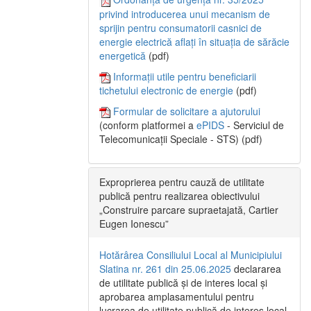
privind introducerea unui mecanism de
sprijin pentru consumatorii casnici de
energie electrică aflați în situația de sărăcie
energetică
(pdf)
Informații utile pentru beneficiarii
tichetului electronic de energie
(pdf)
Formular de solicitare a ajutorului
(conform platformei a
ePIDS
- Serviciul de
Telecomunicații Speciale - STS) (pdf)
Exproprierea pentru cauză de utilitate
publică pentru realizarea obiectivului
„Construire parcare supraetajată, Cartier
Eugen Ionescu”
Hotărârea Consiliului Local al Municipiului
Slatina nr. 261 din 25.06.2025
declararea
de utilitate publică și de interes local și
aprobarea amplasamentului pentru
lucrarea de utilitate publică de interes local