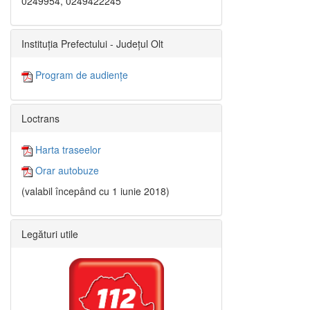
0249954, 0249422245
Instituția Prefectului - Județul Olt
Program de audiențe
Loctrans
Harta traseelor
Orar autobuze
(valabil începând cu 1 iunie 2018)
Legături utile