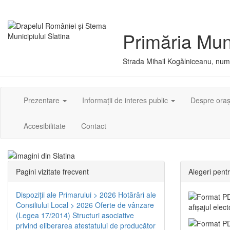
Primăria Muni
Strada Mihail Kogălniceanu, numă
Prezentare
Informații de interes public
Despre ora
Accesibilitate
Contact
Pagini vizitate frecvent
Alegeri pent
Dispoziţii ale Primarului > 2026
Hotărâri ale
Consiliului Local > 2026
Oferte de vânzare
afișajul elec
(Legea 17/2014)
Structuri asociative
privind eliberarea atestatului de producător