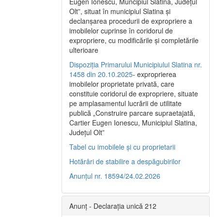
Eugen Ionescu, Muncipiul Slatina, Judeţul
Olt”, situat în municipiul Slatina şi
declanşarea procedurii de expropriere a
imobilelor cuprinse în coridorul de
expropriere, cu modificările şi completările
ulterioare
Dispoziția Primarului Municipiului Slatina nr.
1458 din 20.10.2025
- exproprierea
imobilelor proprietate privată, care
constituie coridorul de expropriere, situate
pe amplasamentul lucrării de utilitate
publică „Construire parcare supraetajată,
Cartier Eugen Ionescu, Municipiul Slatina,
Județul Olt”
Tabel cu imobilele și cu proprietarii
Hotărâri de stabilire a despăgubirilor
Anunțul nr. 18594/24.02.2026
Anunț - Declarația unică 212