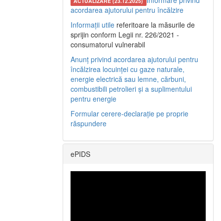
Informare privind
ACTUALIZARE (23.12.2025)
acordarea ajutorului pentru încălzire
Informații utile
referitoare la măsurile de
sprijin conform Legii nr. 226/2021 -
consumatorul vulnerabil
Anunț privind acordarea ajutorului pentru
încălzirea locuinței cu gaze naturale,
energie electrică sau lemne, cărbuni,
combustibili petrolieri și a suplimentului
pentru energie
Formular cerere-declarație pe proprie
răspundere
ePIDS