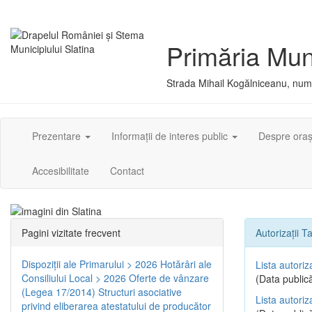
Primăria Muni
Strada Mihail Kogălniceanu, numă
Prezentare
Informații de interes public
Despre ora
Accesibilitate
Contact
Pagini vizitate frecvent
Autorizații Ta
Dispoziţii ale Primarului > 2026
Hotărâri ale
Lista autoriz
Consiliului Local > 2026
Oferte de vânzare
(Data publică
(Legea 17/2014)
Structuri asociative
Lista autoriz
privind eliberarea atestatului de producător