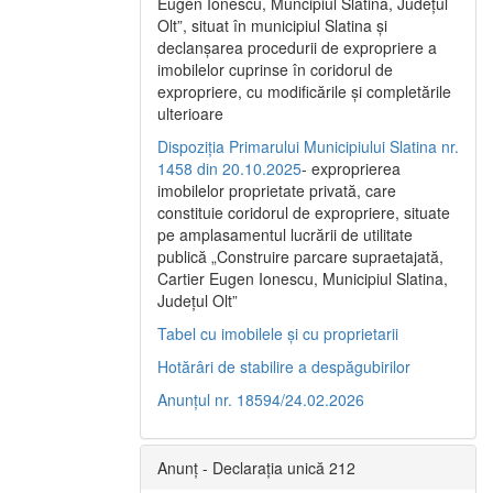
Eugen Ionescu, Muncipiul Slatina, Judeţul
Olt”, situat în municipiul Slatina şi
declanşarea procedurii de expropriere a
imobilelor cuprinse în coridorul de
expropriere, cu modificările şi completările
ulterioare
Dispoziția Primarului Municipiului Slatina nr.
1458 din 20.10.2025
- exproprierea
imobilelor proprietate privată, care
constituie coridorul de expropriere, situate
pe amplasamentul lucrării de utilitate
publică „Construire parcare supraetajată,
Cartier Eugen Ionescu, Municipiul Slatina,
Județul Olt”
Tabel cu imobilele și cu proprietarii
Hotărâri de stabilire a despăgubirilor
Anunțul nr. 18594/24.02.2026
Anunț - Declarația unică 212