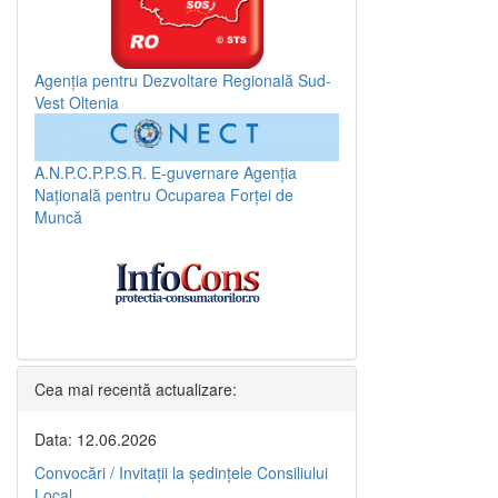
Agenția pentru Dezvoltare Regională Sud-
Vest Oltenia
A.N.P.C.P.P.S.R.
E-guvernare
Agenția
Națională pentru Ocuparea Forței de
Muncă
Cea mai recentă actualizare:
Data: 12.06.2026
Convocări / Invitaţii la şedinţele Consiliului
Local