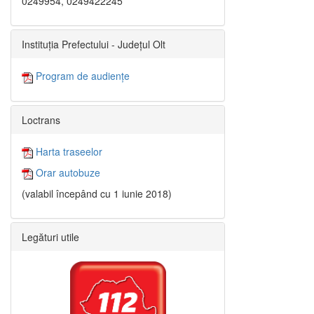
0249954, 0249422245
Instituția Prefectului - Județul Olt
Program de audiențe
Loctrans
Harta traseelor
Orar autobuze
(valabil începând cu 1 iunie 2018)
Legături utile