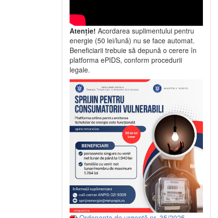
Atenție!
Acordarea suplimentului pentru
energie (50 lei/lună) nu se face automat.
Beneficiarii trebuie să depună o cerere în
platforma ePIDS, conform procedurii
legale.
Ordonanța de urgență nr. 35/2025