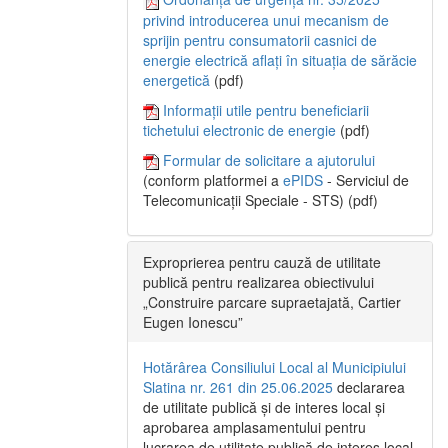
privind introducerea unui mecanism de
sprijin pentru consumatorii casnici de
energie electrică aflați în situația de sărăcie
energetică
(pdf)
Informații utile pentru beneficiarii
tichetului electronic de energie
(pdf)
Formular de solicitare a ajutorului
(conform platformei a
ePIDS
- Serviciul de
Telecomunicații Speciale - STS) (pdf)
Exproprierea pentru cauză de utilitate
publică pentru realizarea obiectivului
„Construire parcare supraetajată, Cartier
Eugen Ionescu”
Hotărârea Consiliului Local al Municipiului
Slatina nr. 261 din 25.06.2025
declararea
de utilitate publică și de interes local și
aprobarea amplasamentului pentru
lucrarea de utilitate publică de interes local