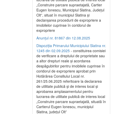
„Construire parcare supraetajată, Cartier
Eugen Ionescu, Municipiul Slatina, Județul
Olt”, situat în municipiul Slatina și
declanșarea procedurii de expropriere a
imobilelor cuprinse în coridorul de
expropriere
Anunțul nr. 81867 din 12.08.2025
Dispoziția Primarului Municipiului Slatina nr.
1245 din 02.09.2025
- constituirea comisiei
de verificare a dreptului de proprietate sau
a altor drepturi reale și acordarea
despăgubirilor pentru imobilele cuprinse în
coridorul de expropriere aprobat prin
Hotărârea Consiliului Local nr.
261/25.06.2025 referitoare la declararea
de utilitate publică și de interes local și
aprobarea amplasamentului pentru
lucrarea de utilitate publică de interes local
„Construire parcare supraetajată, situată în
Cartierul Eugen Ionescu, municipiul
Slatina, județul Olt”