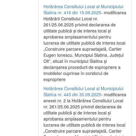
Hotărârea Consiliului Local al Municipiului
Slatina nr. 416 din 15.09.2025
- modificarea
Hotărârii Consiliului Local nr.
261/25.06.2025 privind declararea de
utilitate publică și de interes local și
aprobarea amplasamentului pentru
lucrarea de utilitate publică de interes local
„Construire parcare supraetajată, Cartier
Eugen Ionescu, Muncipiul Slatina, Județul
Olt”, situat în municipiul Slatina și
declanșarea procedurii de expropriere a
imobilelor cuprinse în coridorul de
expropriere
Hotărârea Consiliului Local al Municipiului
Slatina nr. 443 din 30.09.2025
- modificarea
anexei nr. 2 la Hotărârea Consiliului Local
nr. 261/25.06.2025 privind declararea de
utilitate publică şi de interes local şi
aprobarea amplasamentului pentru
lucrarea de utilitate publică de interes local
„Construire parcare supraetajată, Cartier