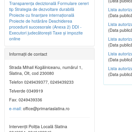
(Data publică
Transparenţa decizională
Formulare cereri
tip
Strategia de dezvoltare durabilă
Lista autoriz
Proiecte cu finanţare internaţională
(Data publică
Proiecte de hotărâre
Deschiderea
Lista autoriz
procedurii succesorale (Anexa 2)
DDI -
(Data publică
Executori judecătorești
Taxe şi impozite
online
Lista autoriz
(Data publică
Lista autoriz
Informaţii de contact
(Data publică
Strada Mihail Kogălniceanu, numărul 1,
Lista autoriz
Slatina, Olt, cod 230080
(Data publică
Telefon 0249439377, 0249439233
Telverde 0349919
Fax: 0249439336
e-mail:
office@primariaslatina.ro
Intervenții Poliția Locală Slatina