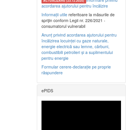
Informare privind
ACTUALIZARE (23.12.2025)
acordarea ajutorului pentru încălzire
Informații utile
referitoare la măsurile de
sprijin conform Legii nr. 226/2021 -
consumatorul vulnerabil
Anunț privind acordarea ajutorului pentru
încălzirea locuinței cu gaze naturale,
energie electrică sau lemne, cărbuni,
combustibili petrolieri și a suplimentului
pentru energie
Formular cerere-declarație pe proprie
răspundere
ePIDS