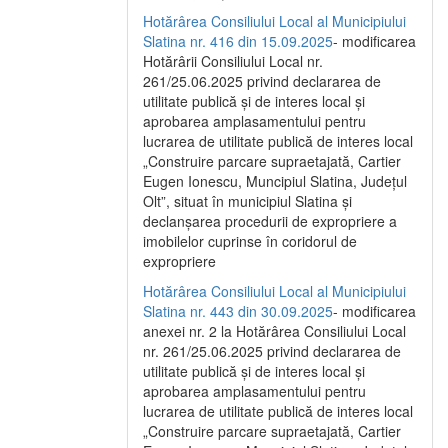
Hotărârea Consiliului Local al Municipiului
Slatina nr. 416 din 15.09.2025
- modificarea
Hotărârii Consiliului Local nr.
261/25.06.2025 privind declararea de
utilitate publică și de interes local și
aprobarea amplasamentului pentru
lucrarea de utilitate publică de interes local
„Construire parcare supraetajată, Cartier
Eugen Ionescu, Muncipiul Slatina, Județul
Olt”, situat în municipiul Slatina și
declanșarea procedurii de expropriere a
imobilelor cuprinse în coridorul de
expropriere
Hotărârea Consiliului Local al Municipiului
Slatina nr. 443 din 30.09.2025
- modificarea
anexei nr. 2 la Hotărârea Consiliului Local
nr. 261/25.06.2025 privind declararea de
utilitate publică şi de interes local şi
aprobarea amplasamentului pentru
lucrarea de utilitate publică de interes local
„Construire parcare supraetajată, Cartier