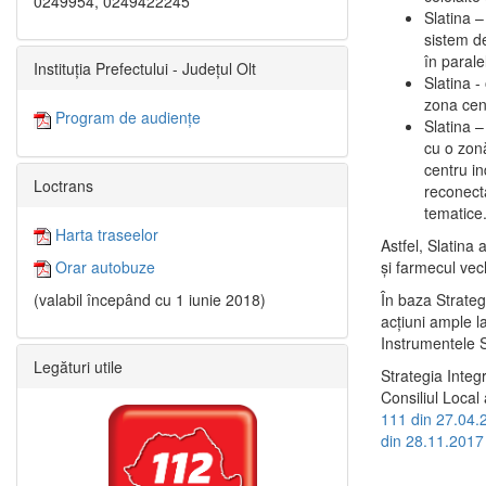
0249954, 0249422245
Slatina –
sistem de
în paralel
Instituția Prefectului - Județul Olt
Slatina -
zona cent
Program de audiențe
Slatina – 
cu o zonă
centru in
Loctrans
reconecta
tematice
Harta traseelor
Astfel, Slatina 
şi farmecul vec
Orar autobuze
În baza Strateg
(valabil începând cu 1 iunie 2018)
acţiuni ample l
Instrumentele S
Legături utile
Strategia Integ
Consiliul Local 
111 din 27.04.
din 28.11.2017