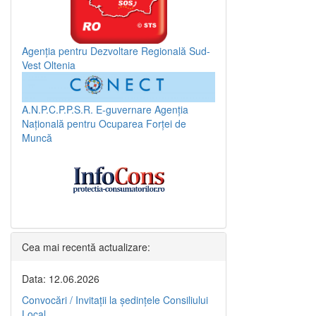
Agenția pentru Dezvoltare Regională Sud-
Vest Oltenia
A.N.P.C.P.P.S.R.
E-guvernare
Agenția
Națională pentru Ocuparea Forței de
Muncă
Cea mai recentă actualizare:
Data: 12.06.2026
Convocări / Invitaţii la şedinţele Consiliului
Local