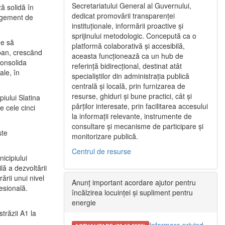
Secretariatului General al Guvernului,
ă solidă în
dedicat promovării transparenței
nagement de
instituționale, informării proactive și
sprijinului metodologic. Concepută ca o
ne să
platformă colaborativă și accesibilă,
urban, crescând
aceasta funcționează ca un hub de
consolida
referință bidirecțional, destinat atât
ale, în
specialiștilor din administrația publică
centrală și locală, prin furnizarea de
resurse, ghiduri și bune practici, cât și
iului Slatina
părților interesate, prin facilitarea accesului
e cele cinci
la informații relevante, instrumente de
consultare și mecanisme de participare și
ste
monitorizare publică.
Centrul de resurse
icipiului
ă a dezvoltării
ării unui nivel
Anunț important acordare ajutor pentru
fesională.
încălzirea locuinței și supliment pentru
energie
trăzii A1 la