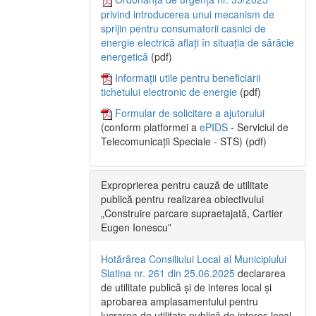
privind introducerea unui mecanism de
sprijin pentru consumatorii casnici de
energie electrică aflați în situația de sărăcie
energetică
(pdf)
Informații utile pentru beneficiarii
tichetului electronic de energie
(pdf)
Formular de solicitare a ajutorului
(conform platformei a
ePIDS
- Serviciul de
Telecomunicații Speciale - STS) (pdf)
Exproprierea pentru cauză de utilitate
publică pentru realizarea obiectivului
„Construire parcare supraetajată, Cartier
Eugen Ionescu”
Hotărârea Consiliului Local al Municipiului
Slatina nr. 261 din 25.06.2025
declararea
de utilitate publică și de interes local și
aprobarea amplasamentului pentru
lucrarea de utilitate publică de interes local