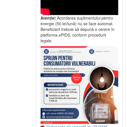
Atenție!
Acordarea suplimentului pentru
energie (50 lei/lună) nu se face automat.
Beneficiarii trebuie să depună o cerere în
platforma ePIDS, conform procedurii
legale.
Ordonanța de urgență nr. 35/2025