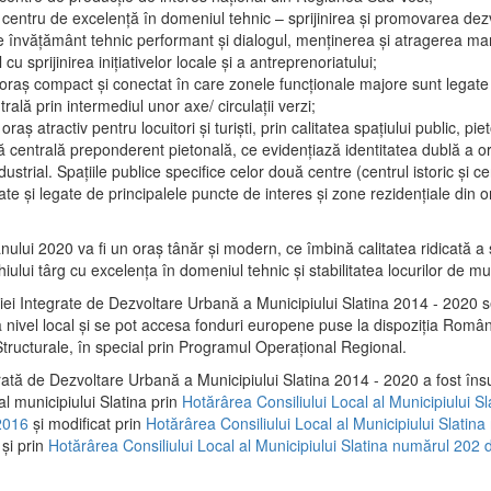
 centru de excelenţă în domeniul tehnic – sprijinirea şi promovarea dezv
 învăţământ tehnic performant şi dialogul, menţinerea şi atragerea maril
 cu sprijinirea iniţiativelor locale şi a antreprenoriatului;
 oraş compact şi conectat în care zonele funcţionale majore sunt legate 
rală prin intermediul unor axe/ circulații verzi;
oraş atractiv pentru locuitori şi turişti, prin calitatea spaţiului public, pi
 centrală preponderent pietonală, ce evidenţiază identitatea dublă a ora
dustrial. Spaţiile publice specifice celor două centre (centrul istoric şi c
te şi legate de principalele puncte de interes şi zone rezidenţiale din o
.
anului 2020 va fi un oraş tânăr şi modern, ce îmbină calitatea ridicată a 
hiului târg cu excelenţa în domeniul tehnic şi stabilitatea locurilor de m
iei Integrate de Dezvoltare Urbană a Municipiului Slatina 2014 - 2020
a nivel local şi se pot accesa fonduri europene puse la dispoziţia Român
tructurale, în special prin Programul Operațional Regional.
rată de Dezvoltare Urbană a Municipiului Slatina 2014 - 2020 a fost îns
al municipiului Slatina prin
Hotărârea Consiliului Local al Municipiului S
2016
și modificat prin
Hotărârea Consiliului Local al Municipiului Slatin
și prin
Hotărârea Consiliului Local al Municipiului Slatina numărul 202