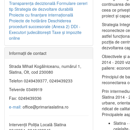
Transparenţa decizională
Formulare cereri
continuarea de
tip
Strategia de dezvoltare durabilă
ceea ce priveşt
Proiecte cu finanţare internaţională
proiect și capac
Proiecte de hotărâre
Deschiderea
Strategia Integ
procedurii succesorale (Anexa 2)
DDI -
reconecteze cent
Executori judecătorești
Taxe şi impozite
astfel funcţiona
online
poziţia de centr
dezvoltarea capi
Informaţii de contact
Obiectivele şi 
2014 - 2020 vize
Strada Mihail Kogălniceanu, numărul 1,
paliere: econom
Slatina, Olt, cod 230080
Principiul de b
Telefon 0249439377, 0249439233
reconectarea ora
Telverde 0349919
Prin intermediu
Slatina 2014 - 
Fax: 0249439336
urbane, orientat
e-mail:
office@primariaslatina.ro
ridicat de calit
Principalele as
Slatina -
Intervenții Poliția Locală Slatina
celelalte