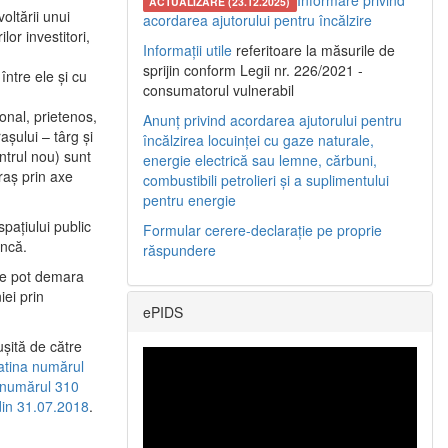
Informare privind
ACTUALIZARE (23.12.2025)
oltării unui
acordarea ajutorului pentru încălzire
or investitori,
Informații utile
referitoare la măsurile de
sprijin conform Legii nr. 226/2021 -
între ele şi cu
consumatorul vulnerabil
etonal, prietenos,
Anunț privind acordarea ajutorului pentru
şului – târg şi
încălzirea locuinței cu gaze naturale,
entrul nou) sunt
energie electrică sau lemne, cărbuni,
raş prin axe
combustibili petrolieri și a suplimentului
pentru energie
spaţiului public
Formular cerere-declarație pe proprie
uncă.
răspundere
 se pot demara
iei prin
ePIDS
uşită de către
latina numărul
a numărul 310
 din 31.07.2018
.