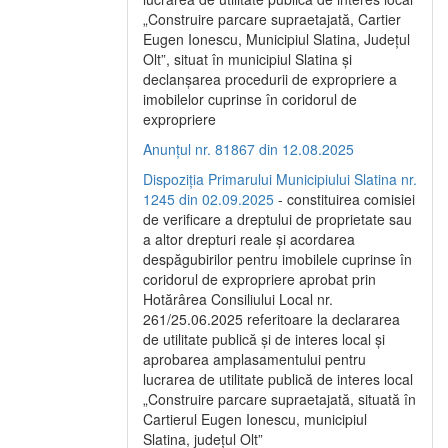
„Construire parcare supraetajată, Cartier
Eugen Ionescu, Municipiul Slatina, Județul
Olt”, situat în municipiul Slatina și
declanșarea procedurii de expropriere a
imobilelor cuprinse în coridorul de
expropriere
Anunțul nr. 81867 din 12.08.2025
Dispoziția Primarului Municipiului Slatina nr.
1245 din 02.09.2025
- constituirea comisiei
de verificare a dreptului de proprietate sau
a altor drepturi reale și acordarea
despăgubirilor pentru imobilele cuprinse în
coridorul de expropriere aprobat prin
Hotărârea Consiliului Local nr.
261/25.06.2025 referitoare la declararea
de utilitate publică și de interes local și
aprobarea amplasamentului pentru
lucrarea de utilitate publică de interes local
„Construire parcare supraetajată, situată în
Cartierul Eugen Ionescu, municipiul
Slatina, județul Olt”