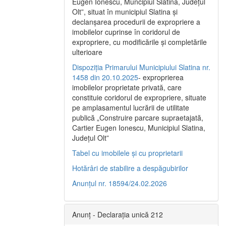
Eugen Ionescu, Muncipiul Slatina, Judeţul
Olt”, situat în municipiul Slatina şi
declanşarea procedurii de expropriere a
imobilelor cuprinse în coridorul de
expropriere, cu modificările şi completările
ulterioare
Dispoziția Primarului Municipiului Slatina nr.
1458 din 20.10.2025
- exproprierea
imobilelor proprietate privată, care
constituie coridorul de expropriere, situate
pe amplasamentul lucrării de utilitate
publică „Construire parcare supraetajată,
Cartier Eugen Ionescu, Municipiul Slatina,
Județul Olt”
Tabel cu imobilele și cu proprietarii
Hotărâri de stabilire a despăgubirilor
Anunțul nr. 18594/24.02.2026
Anunț - Declarația unică 212