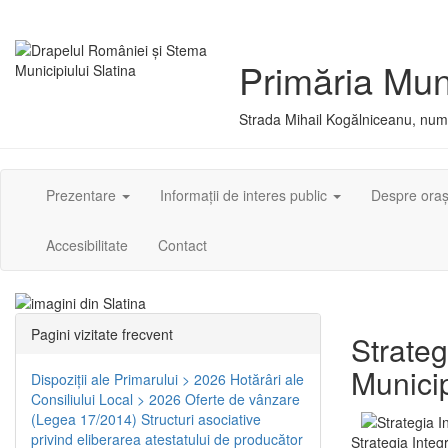
Primăria Muni
Strada Mihail Kogălniceanu, numă
Prezentare
Informații de interes public
Despre ora
Accesibilitate
Contact
Pagini vizitate frecvent
Strateg
Municip
Dispoziţii ale Primarului > 2026
Hotărâri ale
Consiliului Local > 2026
Oferte de vânzare
(Legea 17/2014)
Structuri asociative
privind eliberarea atestatului de producător
Strategia Integ