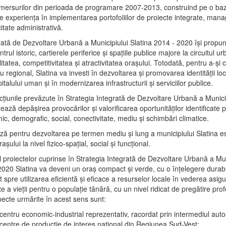
mersurilor din perioada de programare 2007-2013, construind pe o baz
e experienţa în implementarea portofoliilor de proiecte integrate, ma
itate administrativă.
rată de Dezvoltare Urbană a Municipiului Slatina 2014 - 2020 își propu
rul istoric, cartierele periferice şi spaţiile publice majore la circuitul 
litatea, competitivitatea şi atractivitatea oraşului. Totodată, pentru a-şi 
u regional, Slatina va investi în dezvoltarea şi promovarea identităţii loc
talului uman şi în modernizarea infrastructurii şi serviciilor publice.
acţiunile prevăzute în Strategia Integrată de Dezvoltare Urbană a Municip
ază depășirea provocărilor şi valorificarea oportunităţilor identificate p
ic, demografic, social, conectivitate, mediu şi schimbări climatice.
ază pentru dezvoltarea pe termen mediu şi lung a municipiului Slatina e
şului la nivel fizico-spaţial, social şi funcţional.
l proiectelor cuprinse în Strategia Integrată de Dezvoltare Urbană a Mun
2020 Slatina va deveni un oraş compact şi verde, cu o înţelegere durabil
 spre utilizarea eficientă şi eficace a resurselor locale în vederea asigur
ate a vieţii pentru o populaţie tânără, cu un nivel ridicat de pregătire pro
pecte urmărite în acest sens sunt:
 centru economic-industrial reprezentativ, racordat prin intermediul autos
 centre de producţie de interes naţional din Regiunea Sud-Vest;