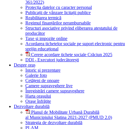
361/2022)
Protecția datelor cu caracter personal
Publicații de vânzare licitații publice
Reabilitarea termică
Regimul finanțărilor nerambursabile
Structuri asociative privind eliberarea atestatului de
producător
Taxe şi impozite online
Acordarea tichetelor sociale pe suport electronic pentru
sprijin educațional
Cerere acordare tichete sociale Crăciun 2025
DDI - Executori judecătorești
Despre oraș
Istoric şi prezentare
Galerie foto
Cetățeni de onoare
Camere supraveghere live
Înregistrări camere supraveghere
Harta oraşului
Oraşe înfrăţite
Dezvoltare durabilă
Planul de Mobilitate Urbană Durabilă
al Municipiului Slatina 2021-2027 (PMUD 2.0)
Strategia de dezvoltare durabilă
PLAM