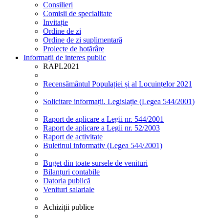
Consilieri
Comisii de specialitate
Invitație
Ordine de zi
Ordine de zi suplimentară
Proiecte de hotărâre
Informații de interes public
RAPL2021
Recensământul Populației și al Locuințelor 2021
Solicitare informații. Legislație (Legea 544/2001)
Raport de aplicare a Legii nr. 544/2001
Raport de aplicare a Legii nr. 52/2003
Raport de activitate
Buletinul informativ (Legea 544/2001)
Buget din toate sursele de venituri
Bilanțuri contabile
Datoria publică
Venituri salariale
Achiziții publice