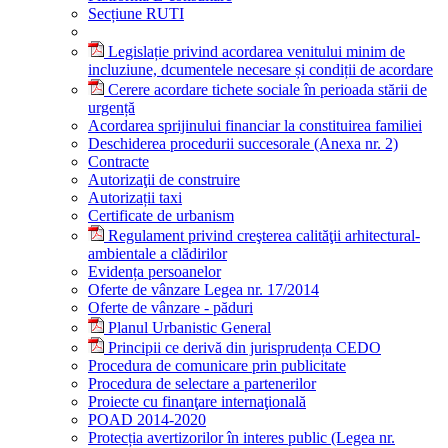
Secțiune RUTI
Legislație privind acordarea venitului minim de
incluziune, dcumentele necesare și condiții de acordare
Cerere acordare tichete sociale în perioada stării de
urgență
Acordarea sprijinului financiar la constituirea familiei
Deschiderea procedurii succesorale (Anexa nr. 2)
Contracte
Autorizaţii de construire
Autorizații taxi
Certificate de urbanism
Regulament privind creşterea calităţii arhitectural-
ambientale a clădirilor
Evidența persoanelor
Oferte de vânzare Legea nr. 17/2014
Oferte de vânzare - păduri
Planul Urbanistic General
Principii ce derivă din jurisprudența CEDO
Procedura de comunicare prin publicitate
Procedura de selectare a partenerilor
Proiecte cu finanţare internaţională
POAD 2014-2020
Protecția avertizorilor în interes public (Legea nr.