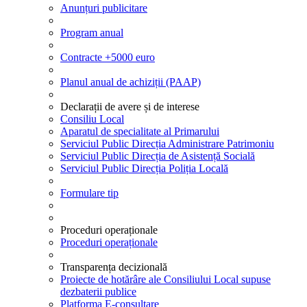
Anunțuri publicitare
Program anual
Contracte +5000 euro
Planul anual de achiziții (PAAP)
Declarații de avere și de interese
Consiliu Local
Aparatul de specialitate al Primarului
Serviciul Public Direcția Administrare Patrimoniu
Serviciul Public Direcția de Asistență Socială
Serviciul Public Direcția Poliția Locală
Formulare tip
Proceduri operaționale
Proceduri operaționale
Transparența decizională
Proiecte de hotărâre ale Consiliului Local supuse
dezbaterii publice
Platforma E-consultare