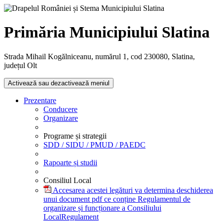
Primăria Municipiului Slatina
Strada Mihail Kogălniceanu, numărul 1, cod 230080, Slatina,
județul Olt
Activează sau dezactivează meniul
Prezentare
Conducere
Organizare
Programe și strategii
SDD / SIDU / PMUD / PAEDC
Rapoarte și studii
Consiliul Local
Accesarea acestei legături va determina deschiderea
unui document pdf ce conține Regulamentul de
organizare și funcționare a Consiliului
Local
Regulament