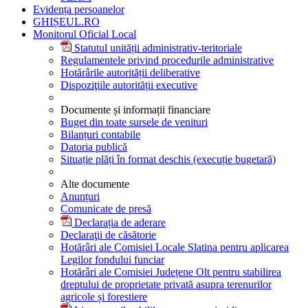
Evidența persoanelor
GHIȘEUL.RO
Monitorul Oficial Local
Statutul unității administrativ-teritoriale
Regulamentele privind procedurile administrative
Hotărârile autorității deliberative
Dispoziţiile autorității executive
Documente și informații financiare
Buget din toate sursele de venituri
Bilanțuri contabile
Datoria publică
Situație plăți în format deschis (execuție bugetară)
Alte documente
Anunțuri
Comunicate de presă
Declarația de aderare
Declaraţii de căsătorie
Hotărâri ale Comisiei Locale Slatina pentru aplicarea
Legilor fondului funciar
Hotărâri ale Comisiei Județene Olt pentru stabilirea
dreptului de proprietate privată asupra terenurilor
agricole și forestiere