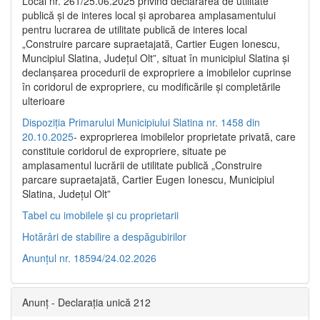
Local nr. 261/25.06.2025 privind declararea de utilitate
publică şi de interes local şi aprobarea amplasamentului
pentru lucrarea de utilitate publică de interes local
„Construire parcare supraetajată, Cartier Eugen Ionescu,
Muncipiul Slatina, Judeţul Olt”, situat în municipiul Slatina şi
declanşarea procedurii de expropriere a imobilelor cuprinse
în coridorul de expropriere, cu modificările şi completările
ulterioare
Dispoziția Primarului Municipiului Slatina nr. 1458 din
20.10.2025
- exproprierea imobilelor proprietate privată, care
constituie coridorul de expropriere, situate pe
amplasamentul lucrării de utilitate publică „Construire
parcare supraetajată, Cartier Eugen Ionescu, Municipiul
Slatina, Județul Olt”
Tabel cu imobilele și cu proprietarii
Hotărâri de stabilire a despăgubirilor
Anunțul nr. 18594/24.02.2026
Anunț - Declarația unică 212