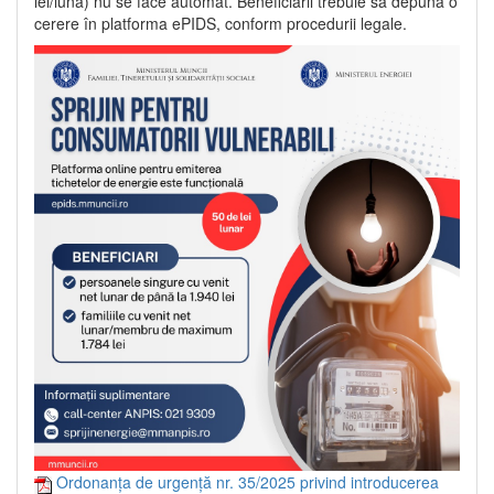
lei/lună) nu se face automat. Beneficiarii trebuie să depună o
cerere în platforma ePIDS, conform procedurii legale.
Ordonanța de urgență nr. 35/2025 privind introducerea