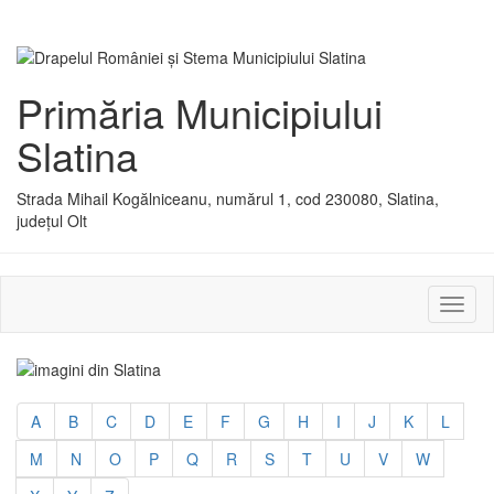
Primăria Municipiului
Slatina
Strada Mihail Kogălniceanu, numărul 1, cod 230080, Slatina,
județul Olt
Activ
sau
dezac
meniu
A
B
C
D
E
F
G
H
I
J
K
L
M
N
O
P
Q
R
S
T
U
V
W