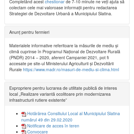
Completând acest
chestionar
de 7-10 minute ne veți ajuta să
colectam cele mai valoroase informații pentru redactarea
Strategiei de Dezvoltare Urbană a Municipiului Slatina.
Anunț pentru fermieri
Materialele informative referitoare la măsurile de mediu și
climă cuprinse în Programul Național de Dezvoltare Rurală
(PNDR) 2014 – 2020, aferent Campaniei 2021, pot fi
accesate pe site-ul Ministerului Agriculturii și Dezvoltării
Rurale
https://www.madr.ro/masuri-de-mediu-si-clima.html
Expropriere pentru lucrarea de utilitate publică de interes
local „Realizare variantă ocolitoare prin modernizarea
infrastructurii rutiere existente”
Hotărârea Consiliului Local al Municipiului Slatina
numărul 49 din 29.02.2020
Notificare de acces în teren
Convocare