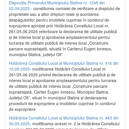
Dispoziția Primarului Municipiului Slatina nr. 1245 din
02.09.2025
- constituirea comisiei de verificare a dreptului de
proprietate sau a altor drepturi reale și acordarea
despăgubirilor pentru imobilele cuprinse în coridorul de
expropriere aprobat prin Hotărârea Consiliului Local nr.
261/25.06.2025 referitoare la declararea de utilitate publică
și de interes local și aprobarea amplasamentului pentru
lucrarea de utilitate publică de interes local „Construire
parcare supraetajată, situată în Cartierul Eugen Ionescu,
municipiul Slatina, județul Olt”
Hotărârea Consiliului Local al Municipiului Slatina nr. 416 din
15.09.2025
- modificarea Hotărârii Consiliului Local nr.
261/25.06.2025 privind declararea de utilitate publică și de
interes local și aprobarea amplasamentului pentru lucrarea
de utilitate publică de interes local „Construire parcare
supraetajată, Cartier Eugen Ionescu, Muncipiul Slatina,
Județul Olt”, situat în municipiul Slatina și declanșarea
procedurii de expropriere a imobilelor cuprinse în coridorul
de expropriere
Hotărârea Consiliului Local al Municipiului Slatina nr. 443 din
30.09.2025
- modificarea anexei nr. 2 la Hotărârea Consiliului