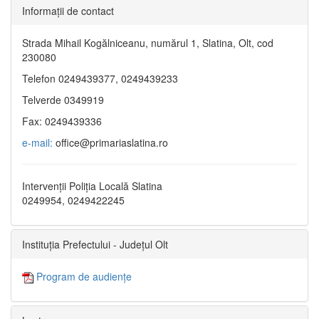
Informaţii de contact
Strada Mihail Kogălniceanu, numărul 1, Slatina, Olt, cod
230080
Telefon 0249439377, 0249439233
Telverde 0349919
Fax: 0249439336
e-mail:
office@primariaslatina.ro
Intervenții Poliția Locală Slatina
0249954, 0249422245
Instituția Prefectului - Județul Olt
Program de audiențe