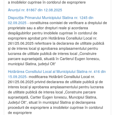
a imobilelor cuprinse în coridorul de expropriere
Anunțul nr. 81867 din 12.08.2025
Dispoziția Primarului Municipiului Slatina nr. 1245 din
02.09.2025
- constituirea comisiei de verificare a dreptului de
proprietate sau a altor drepturi reale și acordarea
despăgubirilor pentru imobilele cuprinse în coridorul de
expropriere aprobat prin Hotărârea Consiliului Local nr.
261/25.06.2025 referitoare la declararea de utilitate publică
și de interes local și aprobarea amplasamentului pentru
lucrarea de utilitate publică de interes local „Construire
parcare supraetajată, situată în Cartierul Eugen Ionescu,
municipiul Slatina, județul Olt”
Hotărârea Consiliului Local al Municipiului Slatina nr. 416 din
15.09.2025
- modificarea Hotărârii Consiliului Local nr.
261/25.06.2025 privind declararea de utilitate publică și de
interes local și aprobarea amplasamentului pentru lucrarea
de utilitate publică de interes local „Construire parcare
supraetajată, Cartier Eugen Ionescu, Muncipiul Slatina,
Județul Olt”, situat în municipiul Slatina și declanșarea
procedurii de expropriere a imobilelor cuprinse în coridorul
de expropriere