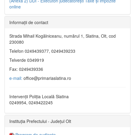
(Anexa 2)
DDI - Executori judecătorești
Taxe şi impozite
online
Informaţii de contact
Strada Mihail Kogălniceanu, numărul 1, Slatina, Olt, cod
230080
Telefon 0249439377, 0249439233
Telverde 0349919
Fax: 0249439336
e-mail:
office@primariaslatina.ro
Intervenții Poliția Locală Slatina
0249954, 0249422245
Instituția Prefectului - Județul Olt
Program de audiențe