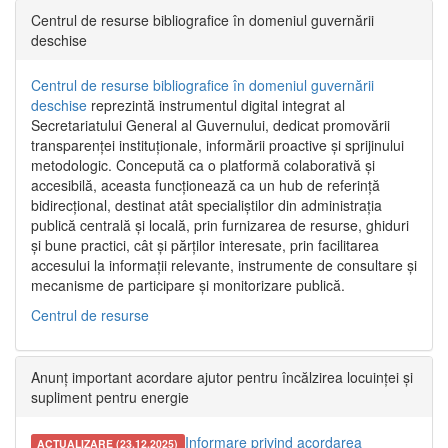
Centrul de resurse bibliografice în domeniul guvernării
deschise
Centrul de resurse bibliografice în domeniul guvernării
deschise
reprezintă instrumentul digital integrat al
Secretariatului General al Guvernului, dedicat promovării
transparenței instituționale, informării proactive și sprijinului
metodologic. Concepută ca o platformă colaborativă și
accesibilă, aceasta funcționează ca un hub de referință
bidirecțional, destinat atât specialiștilor din administrația
publică centrală și locală, prin furnizarea de resurse, ghiduri
și bune practici, cât și părților interesate, prin facilitarea
accesului la informații relevante, instrumente de consultare și
mecanisme de participare și monitorizare publică.
Centrul de resurse
Anunț important acordare ajutor pentru încălzirea locuinței și
supliment pentru energie
Informare privind acordarea
ACTUALIZARE (23.12.2025)