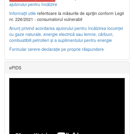
ajutorului pentru încălzire
Informații utile
referitoare la măsurile de sprijin conform Legii
nr. 226/2021 - consumatorul vulnerabil
Anunț privind acordarea ajutorului pentru încălzirea locuinței
cu gaze naturale, energie electrică sau lemne, cărbuni,
combustibili petrolieri și a suplimentului pentru energie
Formular cerere-declarație pe proprie răspundere
ePIDS