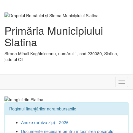
Primăria Municipiului
Slatina
Strada Mihail Kogălniceanu, numărul 1, cod 230080, Slatina,
județul Olt
Activ
sau
dezac
meniu
Regimul finanțărilor nerambursabile
Anexe (arhiva zip) - 2026
Documente necesare pentru întocmirea dosarului