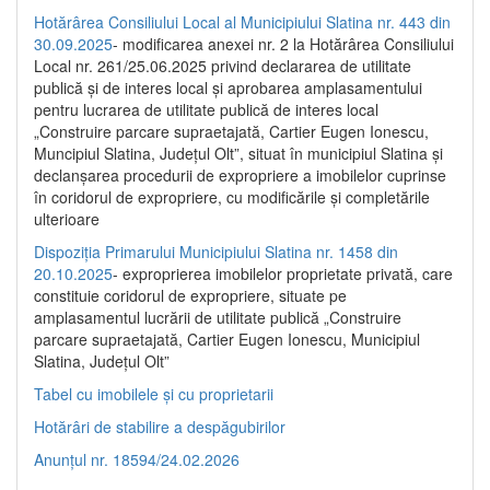
Hotărârea Consiliului Local al Municipiului Slatina nr. 443 din
30.09.2025
- modificarea anexei nr. 2 la Hotărârea Consiliului
Local nr. 261/25.06.2025 privind declararea de utilitate
publică şi de interes local şi aprobarea amplasamentului
pentru lucrarea de utilitate publică de interes local
„Construire parcare supraetajată, Cartier Eugen Ionescu,
Muncipiul Slatina, Judeţul Olt”, situat în municipiul Slatina şi
declanşarea procedurii de expropriere a imobilelor cuprinse
în coridorul de expropriere, cu modificările şi completările
ulterioare
Dispoziția Primarului Municipiului Slatina nr. 1458 din
20.10.2025
- exproprierea imobilelor proprietate privată, care
constituie coridorul de expropriere, situate pe
amplasamentul lucrării de utilitate publică „Construire
parcare supraetajată, Cartier Eugen Ionescu, Municipiul
Slatina, Județul Olt”
Tabel cu imobilele și cu proprietarii
Hotărâri de stabilire a despăgubirilor
Anunțul nr. 18594/24.02.2026