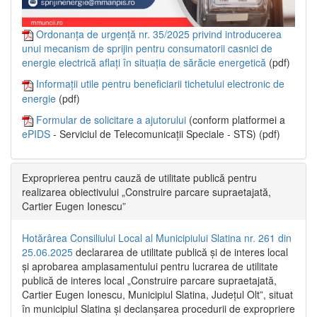
Ordonanța de urgență nr. 35/2025 privind introducerea
unui mecanism de sprijin pentru consumatorii casnici de
energie electrică aflați în situația de sărăcie energetică
(pdf)
Informații utile pentru beneficiarii tichetului electronic de
energie
(pdf)
Formular de solicitare a ajutorului
(conform platformei a
ePIDS
- Serviciul de Telecomunicații Speciale - STS) (pdf)
Exproprierea pentru cauză de utilitate publică pentru
realizarea obiectivului „Construire parcare supraetajată,
Cartier Eugen Ionescu”
Hotărârea Consiliului Local al Municipiului Slatina nr. 261 din
25.06.2025
declararea de utilitate publică și de interes local
și aprobarea amplasamentului pentru lucrarea de utilitate
publică de interes local „Construire parcare supraetajată,
Cartier Eugen Ionescu, Municipiul Slatina, Județul Olt”, situat
în municipiul Slatina și declanșarea procedurii de expropriere