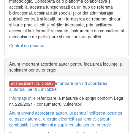
metodologic. Concepută ca o platformă colaborativă și
accesibilă, aceasta funcționează ca un hub de referință
bidirecțional, destinat atât specialiștilor din administrația
publică centrală și locală, prin furnizarea de resurse, ghiduri
și bune practici, cât și părților interesate, prin facilitarea
accesului la informații relevante, instrumente de consultare și
mecanisme de participare și monitorizare publică.
Centrul de resurse
Anunț important acordare ajutor pentru încălzirea locuinței și
supliment pentru energie
Informare privind acordarea
ACTUALIZARE (23.12.2025)
ajutorului pentru încălzire
Informații utile
referitoare la măsurile de sprijin conform Legii
nr. 226/2021 - consumatorul vulnerabil
Anunț privind acordarea ajutorului pentru încălzirea locuinței
cu gaze naturale, energie electrică sau lemne, cărbuni,
combustibili petrolieri și a suplimentului pentru energie