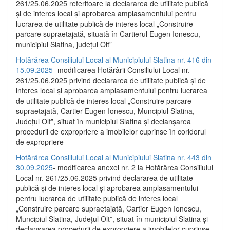
261/25.06.2025 referitoare la declararea de utilitate publică
și de interes local și aprobarea amplasamentului pentru
lucrarea de utilitate publică de interes local „Construire
parcare supraetajată, situată în Cartierul Eugen Ionescu,
municipiul Slatina, județul Olt”
Hotărârea Consiliului Local al Municipiului Slatina nr. 416 din
15.09.2025
- modificarea Hotărârii Consiliului Local nr.
261/25.06.2025 privind declararea de utilitate publică și de
interes local și aprobarea amplasamentului pentru lucrarea
de utilitate publică de interes local „Construire parcare
supraetajată, Cartier Eugen Ionescu, Muncipiul Slatina,
Județul Olt”, situat în municipiul Slatina și declanșarea
procedurii de expropriere a imobilelor cuprinse în coridorul
de expropriere
Hotărârea Consiliului Local al Municipiului Slatina nr. 443 din
30.09.2025
- modificarea anexei nr. 2 la Hotărârea Consiliului
Local nr. 261/25.06.2025 privind declararea de utilitate
publică şi de interes local şi aprobarea amplasamentului
pentru lucrarea de utilitate publică de interes local
„Construire parcare supraetajată, Cartier Eugen Ionescu,
Muncipiul Slatina, Judeţul Olt”, situat în municipiul Slatina şi
declanşarea procedurii de expropriere a imobilelor cuprinse