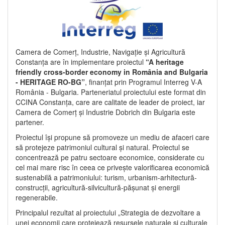
Camera de Comerț, Industrie, Navigație și Agricultură
Constanța are în implementare proiectul
“A heritage
friendly cross-border economy in România and Bulgaria
- HERITAGE RO-BG”
, finanțat prin Programul Interreg V-A
România - Bulgaria. Parteneriatul proiectului este format din
CCINA Constanța, care are calitate de leader de proiect, iar
Camera de Comerț și Industrie Dobrich din Bulgaria este
partener.
Proiectul își propune să promoveze un mediu de afaceri care
să protejeze patrimoniul cultural și natural. Proiectul se
concentrează pe patru sectoare economice, considerate cu
cel mai mare risc în ceea ce privește valorificarea economică
sustenabilă a patrimoniului: turism, urbanism-arhitectură-
construcții, agricultură-silvicultură-pășunat și energii
regenerabile.
Principalul rezultat al proiectului „Strategia de dezvoltare a
unei economii care protejează resursele naturale și culturale