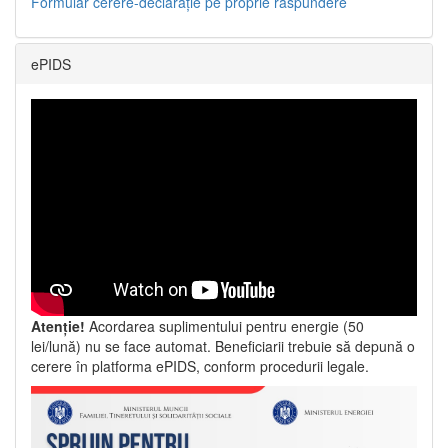
Formular cerere-declarație pe proprie răspundere
ePIDS
Atenție!
Acordarea suplimentului pentru energie (50
lei/lună) nu se face automat. Beneficiarii trebuie să depună o
cerere în platforma ePIDS, conform procedurii legale.