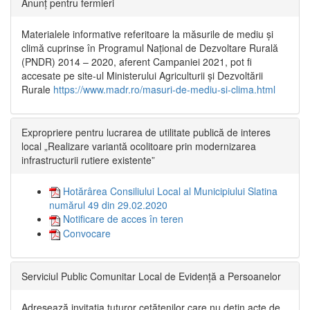
Anunț pentru fermieri
Materialele informative referitoare la măsurile de mediu și
climă cuprinse în Programul Național de Dezvoltare Rurală
(PNDR) 2014 – 2020, aferent Campaniei 2021, pot fi
accesate pe site-ul Ministerului Agriculturii și Dezvoltării
Rurale
https://www.madr.ro/masuri-de-mediu-si-clima.html
Expropriere pentru lucrarea de utilitate publică de interes
local „Realizare variantă ocolitoare prin modernizarea
infrastructurii rutiere existente”
Hotărârea Consiliului Local al Municipiului Slatina
numărul 49 din 29.02.2020
Notificare de acces în teren
Convocare
Serviciul Public Comunitar Local de Evidență a Persoanelor
Adresează invitația tuturor cetățenilor care nu dețin acte de