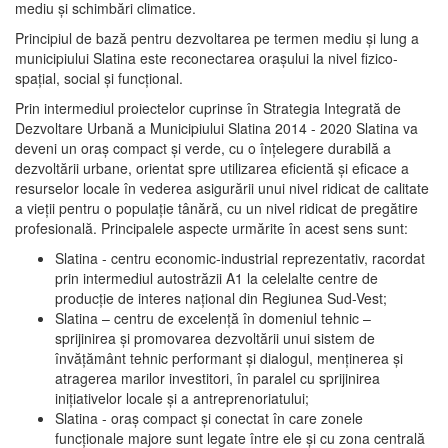
mediu şi schimbări climatice.
Principiul de bază pentru dezvoltarea pe termen mediu şi lung a
municipiului Slatina este reconectarea oraşului la nivel fizico-
spaţial, social şi funcţional.
Prin intermediul proiectelor cuprinse în Strategia Integrată de
Dezvoltare Urbană a Municipiului Slatina 2014 - 2020 Slatina va
deveni un oraş compact şi verde, cu o înţelegere durabilă a
dezvoltării urbane, orientat spre utilizarea eficientă şi eficace a
resurselor locale în vederea asigurării unui nivel ridicat de calitate
a vieţii pentru o populaţie tânără, cu un nivel ridicat de pregătire
profesională. Principalele aspecte urmărite în acest sens sunt:
Slatina - centru economic-industrial reprezentativ, racordat
prin intermediul autostrăzii A1 la celelalte centre de
producţie de interes naţional din Regiunea Sud-Vest;
Slatina – centru de excelenţă în domeniul tehnic –
sprijinirea şi promovarea dezvoltării unui sistem de
învăţământ tehnic performant şi dialogul, menţinerea şi
atragerea marilor investitori, în paralel cu sprijinirea
iniţiativelor locale şi a antreprenoriatului;
Slatina - oraş compact şi conectat în care zonele
funcţionale majore sunt legate între ele şi cu zona centrală