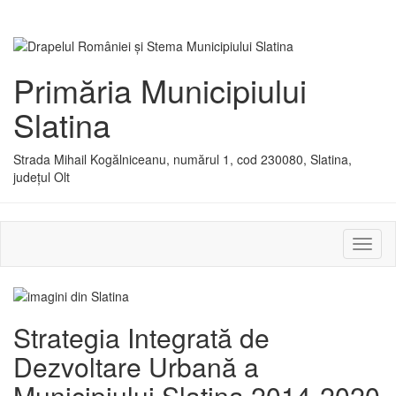
Primăria Municipiului
Slatina
Strada Mihail Kogălniceanu, numărul 1, cod 230080, Slatina,
județul Olt
Activ
sau
dezac
meniu
Strategia Integrată de
Dezvoltare Urbană a
Municipiului Slatina 2014-2020