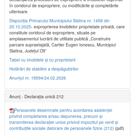
în coridorul de expropriere, cu modificările şi completările
ulterioare
Dispoziția Primarului Municipiului Slatina nr. 1458 din
20.10.2025
- exproprierea imobilelor proprietate privată, care
constituie coridorul de expropriere, situate pe
amplasamentul lucrării de utilitate publică „Construire
parcare supraetajată, Cartier Eugen Ionescu, Municipiul
Slatina, Județul Olt”
Tabel cu imobilele și cu proprietarii
Hotărâri de stabilire a despăgubirilor
Anunțul nr. 18594/24.02.2026
Anunț - Declarația unică 212
Persoanele desemnate pentru acordarea asistenței
privind completarea și/sau depunerea, precum și
transmiterea declarației unice privind impozitul pe venit și
contribuțiile sociale datorare de persoanele fizice (212)
(pdf)