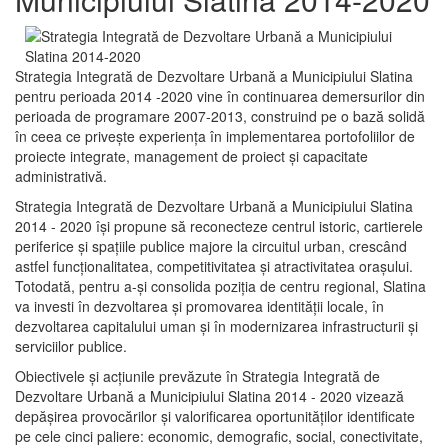
Strategia Integrată de Dezvoltare Urbană a Municipiului Slatina
pentru perioada 2014 -2020 vine în continuarea demersurilor din
perioada de programare 2007-2013, construind pe o bază solidă
în ceea ce priveşte experienţa în implementarea portofoliilor de
proiecte integrate, management de proiect și capacitate
administrativă.
Strategia Integrată de Dezvoltare Urbană a Municipiului Slatina
2014 - 2020 își propune să reconecteze centrul istoric, cartierele
periferice şi spaţiile publice majore la circuitul urban, crescând
astfel funcţionalitatea, competitivitatea şi atractivitatea oraşului.
Totodată, pentru a-şi consolida poziţia de centru regional, Slatina
va investi în dezvoltarea şi promovarea identităţii locale, în
dezvoltarea capitalului uman şi în modernizarea infrastructurii şi
serviciilor publice.
Obiectivele şi acţiunile prevăzute în Strategia Integrată de
Dezvoltare Urbană a Municipiului Slatina 2014 - 2020 vizează
depășirea provocărilor şi valorificarea oportunităţilor identificate
pe cele cinci paliere: economic, demografic, social, conectivitate,