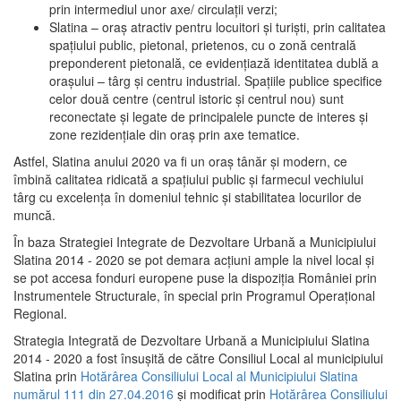
prin intermediul unor axe/ circulații verzi;
Slatina – oraş atractiv pentru locuitori şi turişti, prin calitatea
spaţiului public, pietonal, prietenos, cu o zonă centrală
preponderent pietonală, ce evidenţiază identitatea dublă a
oraşului – târg şi centru industrial. Spaţiile publice specifice
celor două centre (centrul istoric şi centrul nou) sunt
reconectate şi legate de principalele puncte de interes şi
zone rezidenţiale din oraş prin axe tematice.
Astfel, Slatina anului 2020 va fi un oraş tânăr şi modern, ce
îmbină calitatea ridicată a spaţiului public şi farmecul vechiului
târg cu excelenţa în domeniul tehnic şi stabilitatea locurilor de
muncă.
În baza Strategiei Integrate de Dezvoltare Urbană a Municipiului
Slatina 2014 - 2020 se pot demara acţiuni ample la nivel local şi
se pot accesa fonduri europene puse la dispoziţia României prin
Instrumentele Structurale, în special prin Programul Operațional
Regional.
Strategia Integrată de Dezvoltare Urbană a Municipiului Slatina
2014 - 2020 a fost însuşită de către Consiliul Local al municipiului
Slatina prin
Hotărârea Consiliului Local al Municipiului Slatina
numărul 111 din 27.04.2016
și modificat prin
Hotărârea Consiliului