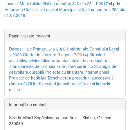
Local al Municipiului Slatina numărul 310 din 28.11.2017
și prin
Hotărârea Consiliului Local al Municipiului Slatina numărul 202 din
31.07.2018
.
Pagini vizitate frecvent
Dispoziţii ale Primarului > 2026
Hotărâri ale Consiliului Local
> 2026
Oferte de vânzare (Legea 17/2014)
Structuri
asociative privind eliberarea atestatului de producător
Transparenţa decizională
Formulare cereri tip
Strategia de
dezvoltare durabilă
Proiecte cu finanţare internaţională
Proiecte de hotărâre
Deschiderea procedurii succesorale
(Anexa 2)
DDI - Executori judecătorești
Taxe şi impozite
online
Informaţii de contact
Strada Mihail Kogălniceanu, numărul 1, Slatina, Olt, cod
230080