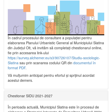
În cadrul procesului de consultare a populaţiei pentru
elaborarea Planului Urbanistic General al Municipiului Slatina
din Județul Olt, vă invităm să completați chestionarul online,
fie prin accesarea link-ului
https://survey.alchemer.eu/s3/90726107/Studiu-sociologic-
Slatina
sau prin scanarea codului QR din
documentul în
format PDF
.
Vă mulţumim anticipat pentru efortul şi sprijinul acordat
acestui demers.
Chestionar SIDU 2021-2027
În perioada actuală, Municipiul Slatina este în procesul de
elaborare a Strategiei Integrate de Dezvoltare Urbană 2021‐