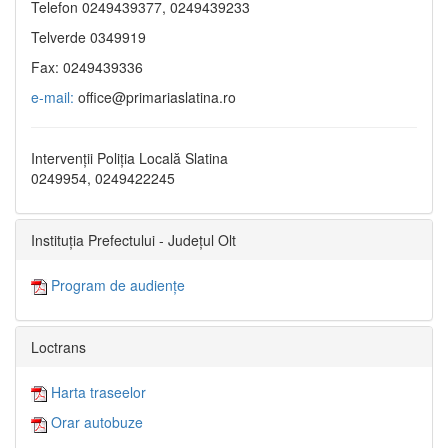
Telefon 0249439377, 0249439233
Telverde 0349919
Fax: 0249439336
e-mail:
office@primariaslatina.ro
Intervenții Poliția Locală Slatina
0249954, 0249422245
Instituția Prefectului - Județul Olt
Program de audiențe
Loctrans
Harta traseelor
Orar autobuze