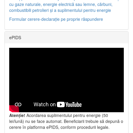
cu gaze naturale, energie electrică sau lemne, cărbuni,
combustibili petrolieri și a suplimentului pentru energie
Formular cerere-declarație pe proprie răspundere
ePIDS
Atenție!
Acordarea suplimentului pentru energie (50
lei/lună) nu se face automat. Beneficiarii trebuie să depună o
cerere în platforma ePIDS, conform procedurii legale.