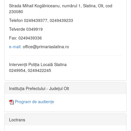
Strada Mihail Kogălniceanu, numărul 1, Slatina, Olt, cod
230080
Telefon 0249439377, 0249439233
Telverde 0349919
Fax: 0249439336
e-mail:
office@primariaslatina.ro
Intervenții Poliția Locală Slatina
0249954, 0249422245
Instituția Prefectului - Județul Olt
Program de audiențe
Loctrans