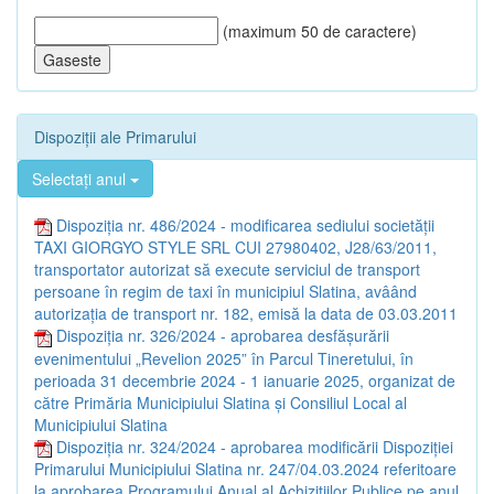
(maximum 50 de caractere)
Dispoziții ale Primarului
Selectați anul
Dispoziția nr. 486/2024 - modificarea sediului societății
TAXI GIORGYO STYLE SRL CUI 27980402, J28/63/2011,
transportator autorizat să execute serviciul de transport
persoane în regim de taxi în municipiul Slatina, avâând
autorizația de transport nr. 182, emisă la data de 03.03.2011
Dispoziția nr. 326/2024 - aprobarea desfășurării
evenimentului „Revelion 2025” în Parcul Tineretului, în
perioada 31 decembrie 2024 - 1 ianuarie 2025, organizat de
către Primăria Municipiului Slatina și Consiliul Local al
Municipiului Slatina
Dispoziția nr. 324/2024 - aprobarea modificării Dispoziției
Primarului Municipiului Slatina nr. 247/04.03.2024 referitoare
la aprobarea Programului Anual al Achizițiilor Publice pe anul