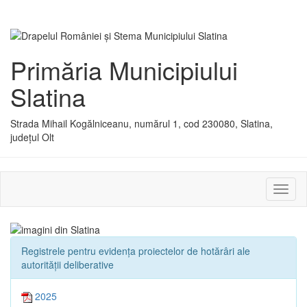
Primăria Municipiului
Slatina
Strada Mihail Kogălniceanu, numărul 1, cod 230080, Slatina,
județul Olt
Activ
sau
dezac
meniu
Registrele pentru evidența proiectelor de hotărâri ale
autorității deliberative
2025