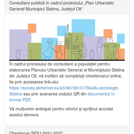
Consultare publică în cadrul proiectului „Plan Urbanistic
General Municipiul Slatina, Județul Olt”
În cadrul procesului de consultare a populaţiei pentru
elaborarea Planului Urbanistic General al Municipiului Slatina
din Județul Olt, vă invităm să completați chestionarul online,
fie prin accesarea link-ului
https://survey.alchemer.eu/s3/90726107/Studiu-sociologic-
Slatina
sau prin scanarea codului QR din
documentul în
format PDF
.
Vă mulţumim anticipat pentru efortul şi sprijinul acordat
acestui demers.
Chestionar SIDU 2021-2027