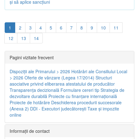
și să aplice sancțiuni
1
2
3
4
5
6
7
8
9
10
11
12
13
14
Pagini vizitate frecvent
Dispoziţii ale Primarului > 2026
Hotărâri ale Consiliului Local
> 2026
Oferte de vânzare (Legea 17/2014)
Structuri
asociative privind eliberarea atestatului de producător
Transparenţa decizională
Formulare cereri tip
Strategia de
dezvoltare durabilă
Proiecte cu finanţare internaţională
Proiecte de hotărâre
Deschiderea procedurii succesorale
(Anexa 2)
DDI - Executori judecătorești
Taxe şi impozite
online
Informaţii de contact