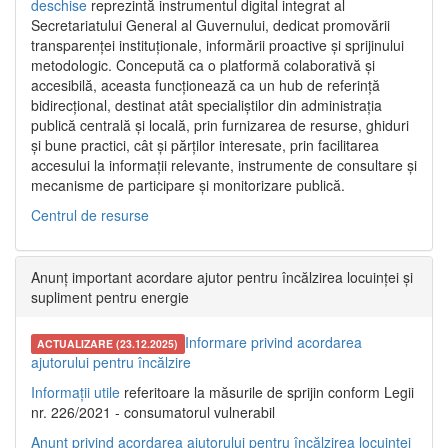
deschise
reprezintă instrumentul digital integrat al
Secretariatului General al Guvernului, dedicat promovării
transparenței instituționale, informării proactive și sprijinului
metodologic. Concepută ca o platformă colaborativă și
accesibilă, aceasta funcționează ca un hub de referință
bidirecțional, destinat atât specialiștilor din administrația
publică centrală și locală, prin furnizarea de resurse, ghiduri
și bune practici, cât și părților interesate, prin facilitarea
accesului la informații relevante, instrumente de consultare și
mecanisme de participare și monitorizare publică.
Centrul de resurse
Anunț important acordare ajutor pentru încălzirea locuinței și
supliment pentru energie
Informare privind acordarea
ACTUALIZARE (23.12.2025)
ajutorului pentru încălzire
Informații utile
referitoare la măsurile de sprijin conform Legii
nr. 226/2021 - consumatorul vulnerabil
Anunț privind acordarea ajutorului pentru încălzirea locuinței