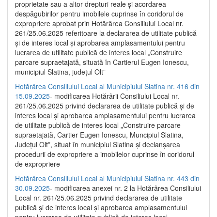
proprietate sau a altor drepturi reale și acordarea
despăgubirilor pentru imobilele cuprinse în coridorul de
expropriere aprobat prin Hotărârea Consiliului Local nr.
261/25.06.2025 referitoare la declararea de utilitate publică
și de interes local și aprobarea amplasamentului pentru
lucrarea de utilitate publică de interes local „Construire
parcare supraetajată, situată în Cartierul Eugen Ionescu,
municipiul Slatina, județul Olt”
Hotărârea Consiliului Local al Municipiului Slatina nr. 416 din
15.09.2025
- modificarea Hotărârii Consiliului Local nr.
261/25.06.2025 privind declararea de utilitate publică și de
interes local și aprobarea amplasamentului pentru lucrarea
de utilitate publică de interes local „Construire parcare
supraetajată, Cartier Eugen Ionescu, Muncipiul Slatina,
Județul Olt”, situat în municipiul Slatina și declanșarea
procedurii de expropriere a imobilelor cuprinse în coridorul
de expropriere
Hotărârea Consiliului Local al Municipiului Slatina nr. 443 din
30.09.2025
- modificarea anexei nr. 2 la Hotărârea Consiliului
Local nr. 261/25.06.2025 privind declararea de utilitate
publică şi de interes local şi aprobarea amplasamentului