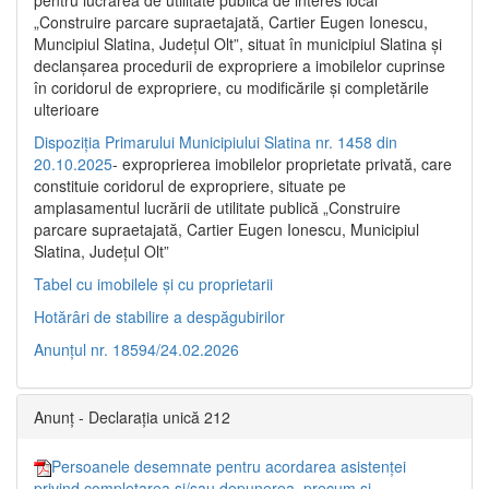
pentru lucrarea de utilitate publică de interes local
„Construire parcare supraetajată, Cartier Eugen Ionescu,
Muncipiul Slatina, Judeţul Olt”, situat în municipiul Slatina şi
declanşarea procedurii de expropriere a imobilelor cuprinse
în coridorul de expropriere, cu modificările şi completările
ulterioare
Dispoziția Primarului Municipiului Slatina nr. 1458 din
20.10.2025
- exproprierea imobilelor proprietate privată, care
constituie coridorul de expropriere, situate pe
amplasamentul lucrării de utilitate publică „Construire
parcare supraetajată, Cartier Eugen Ionescu, Municipiul
Slatina, Județul Olt”
Tabel cu imobilele și cu proprietarii
Hotărâri de stabilire a despăgubirilor
Anunțul nr. 18594/24.02.2026
Anunț - Declarația unică 212
Persoanele desemnate pentru acordarea asistenței
privind completarea și/sau depunerea, precum și