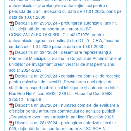
autovehiculului și prelungirea autorizației taxi pentru o
perioadă de 5 ani, începând cu data de 11.01.2025, până pe
data de 10.01.2030
Dispoziția nr. 295/2024 - prelungirea autorizației taxi nr.
181, deținută de transportatorul autorizat SC
CONSTANTALEX TAXI SRL, CUI 42171979, pentru
autovehiculul agreat cu destinația taxi OT-01-CRW, înceând
cu data de 11.01.2025 până la data de 10.01.2030
Dispoziția nr. 294/2024 - desemnare reprezentanți ai
Primarului Municipiului Slatina în Consiliul de Administrație al
unităților de învățământ preuniversitar de stat pentru anul
școlar 2024-2025
Dispoziția nr. 293/2024 - constituirea comisiei de recepție
pentru obiectivul de investiții „Dezvoltarea unei rețele de
stații de transport public local inteligente și autonome (Intelli
Bus Hub Net)”, cod SMIS 128914 - Etapa I și Cod SMIS
325512 - Etapa II
Dispoziția nr. 282/2024 - numirea comisiei de evaluare a
ofertelor pentru atribuirea contractului de achiziție publică
„Organizare eveniment artistic în aer liber Revelion 2025”
Dispoziția nr. 281/2024 - prelungirea autorizației taxi nr.
059, deținută de transportatorul autorizat SC SORIN