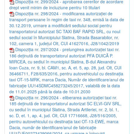
Dispoziția nr. 299/2024 - aprobarea cererilor de acordare
drept venit minim de incluziune pentru 10 titulari
Dispoziția nr. 298/2024 - modificarea autorizației de
transport persoane în regim de taxi nr. 348, emisă la data de
30.12.2019, urmare a modificării sediului social pentru
transportatorul autorizat SC TAXI BAF RAPID SRL, cu noul
sediul social în Municipiului Slatina, Strada Basarabilor, nr.
102, camera 1, județul Olt, CUI 41627016, J28/1042/2019
Dispoziția nr. 297/2024 - prelungirea autorizației taxi nr.
186 deținută de transportatorul autorizat PFA DUICĂ P.
MIRCEA, cu sediul în municipiul Slatina, B-dul Alexandru
Ioan Cuza, nr. 9, bl. CAM1, sc. A, et. 5, ap. 28, jud. Olt, CUI
36466711, F28/635/2016, pentru autovehiculul cu destinația
taxi OT-15-MRK, marca Dacia, Număr de identificare/anul de
fabricație UU14SDMC458273245/2017, valabilă de la data
de 11.01.2025 până la data de 10.01.2030
Dispoziția nr. 296/2024 - eliberarea autorizației taxi nr.
185 deținută de transportatorul autorizat SC ELVI-GIV SRL,
cu sediul în municipiul Slatina, Strada Artileriei, nr. 2, bl. 1,
sc. D, et. 1, ap. 4, jud. Olt, CUI 17716668, J28/516/2005,
pentru autovehiculul cu destinația taxi OT-13-EWE, marca
Dacia, număr de identificare/anul de fabricație
UU1DJF00273429066/2024, ca urmare a înlocuirii