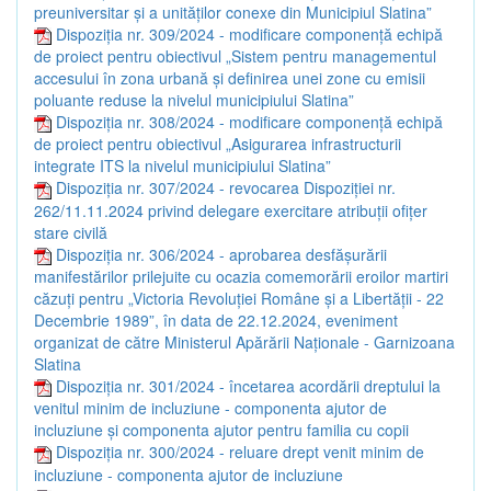
preuniversitar și a unităților conexe din Municipiul Slatina”
Dispoziția nr. 309/2024 - modificare componență echipă
de proiect pentru obiectivul „Sistem pentru managementul
accesului în zona urbană și definirea unei zone cu emisii
poluante reduse la nivelul municipiului Slatina”
Dispoziția nr. 308/2024 - modificare componență echipă
de proiect pentru obiectivul „Asigurarea infrastructurii
integrate ITS la nivelul municipiului Slatina”
Dispoziția nr. 307/2024 - revocarea Dispoziției nr.
262/11.11.2024 privind delegare exercitare atribuții ofițer
stare civilă
Dispoziția nr. 306/2024 - aprobarea desfășurării
manifestărilor prilejuite cu ocazia comemorării eroilor martiri
căzuți pentru „Victoria Revoluției Române și a Libertății - 22
Decembrie 1989”, în data de 22.12.2024, eveniment
organizat de către Ministerul Apărării Naționale - Garnizoana
Slatina
Dispoziția nr. 301/2024 - încetarea acordării dreptului la
venitul minim de incluziune - componenta ajutor de
incluziune și componenta ajutor pentru familia cu copii
Dispoziția nr. 300/2024 - reluare drept venit minim de
incluziune - componenta ajutor de incluziune