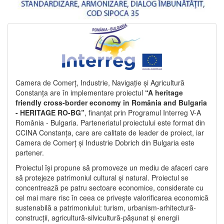
Camera de Comerț, Industrie, Navigație și Agricultură
Constanța are în implementare proiectul
“A heritage
friendly cross-border economy in România and Bulgaria
- HERITAGE RO-BG”
, finanțat prin Programul Interreg V-A
România - Bulgaria. Parteneriatul proiectului este format din
CCINA Constanța, care are calitate de leader de proiect, iar
Camera de Comerț și Industrie Dobrich din Bulgaria este
partener.
Proiectul își propune să promoveze un mediu de afaceri care
să protejeze patrimoniul cultural și natural. Proiectul se
concentrează pe patru sectoare economice, considerate cu
cel mai mare risc în ceea ce privește valorificarea economică
sustenabilă a patrimoniului: turism, urbanism-arhitectură-
construcții, agricultură-silvicultură-pășunat și energii