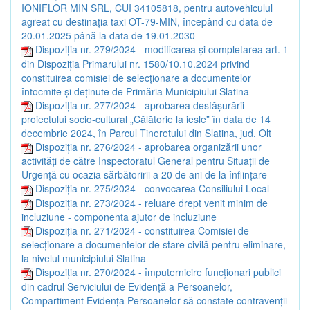
IONIFLOR MIN SRL, CUI 34105818, pentru autovehiculul
agreat cu destinația taxi OT-79-MIN, începând cu data de
20.01.2025 până la data de 19.01.2030
Dispoziția nr. 279/2024 - modificarea și completarea art. 1
din Dispoziția Primarului nr. 1580/10.10.2024 privind
constituirea comisiei de selecționare a documentelor
întocmite și deținute de Primăria Municipiului Slatina
Dispoziția nr. 277/2024 - aprobarea desfășurării
proiectului socio-cultural „Călătorie la iesle” în data de 14
decembrie 2024, în Parcul Tineretului din Slatina, jud. Olt
Dispoziția nr. 276/2024 - aprobarea organizării unor
activități de către Inspectoratul General pentru Situații de
Urgență cu ocazia sărbătoririi a 20 de ani de la înființare
Dispoziția nr. 275/2024 - convocarea Consiliului Local
Dispoziția nr. 273/2024 - reluare drept venit minim de
incluziune - componenta ajutor de incluziune
Dispoziția nr. 271/2024 - constituirea Comisiei de
selecționare a documentelor de stare civilă pentru eliminare,
la nivelul municipiului Slatina
Dispoziția nr. 270/2024 - împuternicire funcționari publici
din cadrul Serviciului de Evidență a Persoanelor,
Compartiment Evidența Persoanelor să constate contravenții