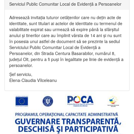
Serviciul Public Comunitar Local de Evidență a Persoanelor
Adresează invitația tuturor cetățenilor care nu dețin acte de
identitate, sunt titulari ai actelor de identitate cu termenul de
valabilitate expirat sau urmează să expire până la sfârșitul
anului și tinerilor care au împlinit vârsta de 14 ani și nu sunt
în posesia unui astfel de document să se prezinte la sediul
Serviciului Public Comunitar Local de Evidență a
Persoanelor, din Strada Centura Basarabilor, numărul 8,
județul Olt, pentru a fi puși în legalitate pe linie de evidență a
persoanelor.
Șef serviciu,
Elena-Claudia Vîlceleanu