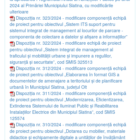
2024 al Primăriei Municipiului Slatina, cu modificările
ulterioare
Dispoziția nr. 323/2024 - modificare componență echipă
de proiect pentru obiectivul „Sistem ITS suport pentru
sistemul integrat de management al locurilor de parcare -
componenta de colectare a datelor și afișare a informațiilor”
Dispoziția nr. 322/2024 - modificare echipă de proiect
pentru obiectivul „Sistem integrat de management al
traficului și mobilității urbane și impunere a regulilor,
siguranță și securitate”, cod SMIS 325513
Dispoziția nr. 312/2024 - modificare componență echipă
de proiect pentru obiectivul „Elaborarea în format GIS a
documentelor de amenajare a teritoriului și de planificare
urbană în Municipiul Slatina, județul Olt
Dispoziția nr. 311/2024 - modificare componență echipă
de proiect pentru obiectivul „Modernizarea, Eficientizarea,
Extinderea Sistemului de Iluminat Public și Reabilitarea
Instalațiilor Electrice din Municipiul Slatina”, cod SMIS
125574
Dispoziția nr. 310/2024 - modificare componență echipă
de proiect pentru obiectivul „Dotarea cu mobilier, materiale
didactice și echipamente digitale a unităților de învățământ