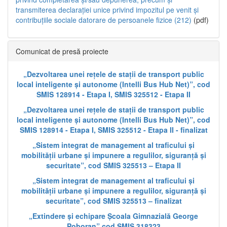
transmiterea declarației unice privind impozitul pe venit și
contribuțiile sociale datorare de persoanele fizice (212)
(pdf)
Comunicat de presă proiecte
„Dezvoltarea unei rețele de stații de transport public
local inteligente și autonome (Intelli Bus Hub Net)”, cod
SMIS 128914 - Etapa I, SMIS 325512 - Etapa II
„Dezvoltarea unei rețele de stații de transport public
local inteligente și autonome (Intelli Bus Hub Net)”, cod
SMIS 128914 - Etapa I, SMIS 325512 - Etapa II - finalizat
„Sistem integrat de management al traficului și
mobilității urbane și impunere a regulilor, siguranță și
securitate”, cod SMIS 325513 – Etapa II
„Sistem integrat de management al traficului și
mobilității urbane și impunere a regulilor, siguranță și
securitate”, cod SMIS 325513 – finalizat
„Extindere și echipare Școala Gimnazială George
Poboran” cod SMIS 318323