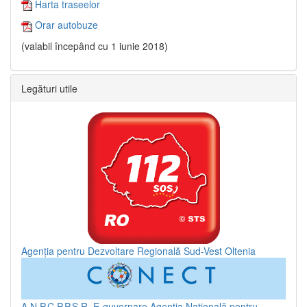
Harta traseelor
Orar autobuze
(valabil începând cu 1 iunie 2018)
Legături utile
Agenția pentru Dezvoltare Regională Sud-Vest Oltenia
A.N.P.C.P.P.S.R.
E-guvernare
Agenția Națională pentru