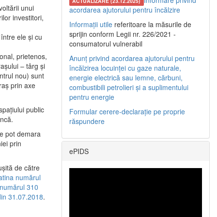
Informare privind
ACTUALIZARE (23.12.2025)
oltării unui
acordarea ajutorului pentru încălzire
or investitori,
Informații utile
referitoare la măsurile de
sprijin conform Legii nr. 226/2021 -
între ele şi cu
consumatorul vulnerabil
etonal, prietenos,
Anunț privind acordarea ajutorului pentru
şului – târg şi
încălzirea locuinței cu gaze naturale,
entrul nou) sunt
energie electrică sau lemne, cărbuni,
raş prin axe
combustibili petrolieri și a suplimentului
pentru energie
spaţiului public
Formular cerere-declarație pe proprie
uncă.
răspundere
 se pot demara
iei prin
ePIDS
uşită de către
latina numărul
a numărul 310
 din 31.07.2018
.