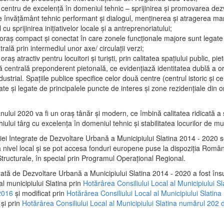
 centru de excelenţă în domeniul tehnic – sprijinirea şi promovarea dezv
 învăţământ tehnic performant şi dialogul, menţinerea şi atragerea maril
 cu sprijinirea iniţiativelor locale şi a antreprenoriatului;
 oraş compact şi conectat în care zonele funcţionale majore sunt legate 
rală prin intermediul unor axe/ circulații verzi;
oraş atractiv pentru locuitori şi turişti, prin calitatea spaţiului public, pi
 centrală preponderent pietonală, ce evidenţiază identitatea dublă a ora
dustrial. Spaţiile publice specifice celor două centre (centrul istoric şi c
te şi legate de principalele puncte de interes şi zone rezidenţiale din o
.
anului 2020 va fi un oraş tânăr şi modern, ce îmbină calitatea ridicată a 
hiului târg cu excelenţa în domeniul tehnic şi stabilitatea locurilor de m
iei Integrate de Dezvoltare Urbană a Municipiului Slatina 2014 - 2020
a nivel local şi se pot accesa fonduri europene puse la dispoziţia Român
tructurale, în special prin Programul Operațional Regional.
rată de Dezvoltare Urbană a Municipiului Slatina 2014 - 2020 a fost îns
al municipiului Slatina prin
Hotărârea Consiliului Local al Municipiului S
2016
și modificat prin
Hotărârea Consiliului Local al Municipiului Slatin
și prin
Hotărârea Consiliului Local al Municipiului Slatina numărul 202