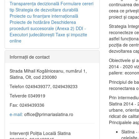
Transparenţa decizională
Formulare cereri
continuarea de
tip
Strategia de dezvoltare durabilă
ceea ce priveşt
Proiecte cu finanţare internaţională
proiect și capac
Proiecte de hotărâre
Deschiderea
Strategia Integ
procedurii succesorale (Anexa 2)
DDI -
reconecteze cent
Executori judecătorești
Taxe şi impozite
astfel funcţiona
online
poziţia de centr
dezvoltarea capi
Informaţii de contact
Obiectivele şi 
2014 - 2020 vize
Strada Mihail Kogălniceanu, numărul 1,
paliere: econom
Slatina, Olt, cod 230080
Principiul de b
Telefon 0249439377, 0249439233
reconectarea ora
Telverde 0349919
Prin intermediu
Slatina 2014 - 
Fax: 0249439336
urbane, orientat
e-mail:
office@primariaslatina.ro
ridicat de calit
Principalele as
Slatina -
Intervenții Poliția Locală Slatina
celelalte