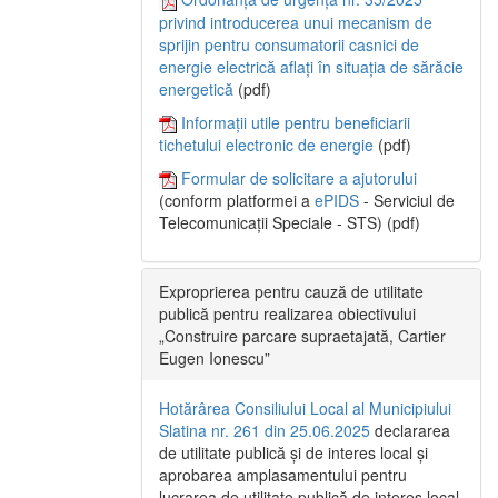
privind introducerea unui mecanism de
sprijin pentru consumatorii casnici de
energie electrică aflați în situația de sărăcie
energetică
(pdf)
Informații utile pentru beneficiarii
tichetului electronic de energie
(pdf)
Formular de solicitare a ajutorului
(conform platformei a
ePIDS
- Serviciul de
Telecomunicații Speciale - STS) (pdf)
Exproprierea pentru cauză de utilitate
publică pentru realizarea obiectivului
„Construire parcare supraetajată, Cartier
Eugen Ionescu”
Hotărârea Consiliului Local al Municipiului
Slatina nr. 261 din 25.06.2025
declararea
de utilitate publică și de interes local și
aprobarea amplasamentului pentru
lucrarea de utilitate publică de interes local