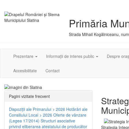
Primăria Muni
Strada Mihail Kogălniceanu, numă
Prezentare
Informații de interes public
Despre ora
Accesibilitate
Contact
Pagini vizitate frecvent
Strateg
Municip
Dispoziţii ale Primarului > 2026
Hotărâri ale
Consiliului Local > 2026
Oferte de vânzare
(Legea 17/2014)
Structuri asociative
privind eliberarea atestatului de producător
Strategia Integ