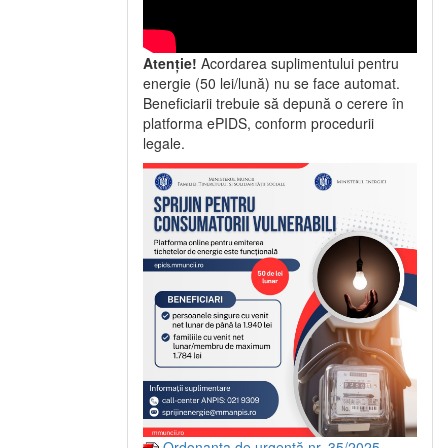
Atenție!
Acordarea suplimentului pentru
energie (50 lei/lună) nu se face automat.
Beneficiarii trebuie să depună o cerere în
platforma ePIDS, conform procedurii
legale.
Ordonanța de urgență nr. 35/2025