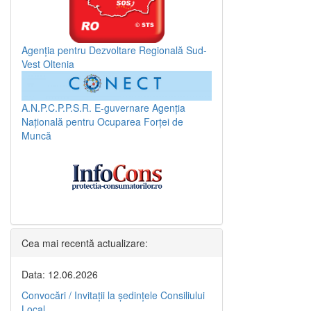
Agenția pentru Dezvoltare Regională Sud-
Vest Oltenia
A.N.P.C.P.P.S.R.
E-guvernare
Agenția
Națională pentru Ocuparea Forței de
Muncă
Cea mai recentă actualizare:
Data: 12.06.2026
Convocări / Invitaţii la şedinţele Consiliului
Local