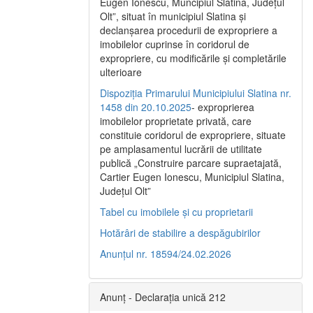
Eugen Ionescu, Muncipiul Slatina, Judeţul
Olt”, situat în municipiul Slatina şi
declanşarea procedurii de expropriere a
imobilelor cuprinse în coridorul de
expropriere, cu modificările şi completările
ulterioare
Dispoziția Primarului Municipiului Slatina nr.
1458 din 20.10.2025
- exproprierea
imobilelor proprietate privată, care
constituie coridorul de expropriere, situate
pe amplasamentul lucrării de utilitate
publică „Construire parcare supraetajată,
Cartier Eugen Ionescu, Municipiul Slatina,
Județul Olt”
Tabel cu imobilele și cu proprietarii
Hotărâri de stabilire a despăgubirilor
Anunțul nr. 18594/24.02.2026
Anunț - Declarația unică 212