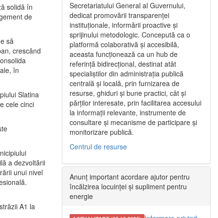
Secretariatului General al Guvernului,
ă solidă în
dedicat promovării transparenței
nagement de
instituționale, informării proactive și
sprijinului metodologic. Concepută ca o
ne să
platformă colaborativă și accesibilă,
urban, crescând
aceasta funcționează ca un hub de
consolida
referință bidirecțional, destinat atât
ale, în
specialiștilor din administrația publică
centrală și locală, prin furnizarea de
resurse, ghiduri și bune practici, cât și
iului Slatina
părților interesate, prin facilitarea accesului
e cele cinci
la informații relevante, instrumente de
consultare și mecanisme de participare și
ste
monitorizare publică.
Centrul de resurse
icipiului
ă a dezvoltării
ării unui nivel
Anunț important acordare ajutor pentru
fesională.
încălzirea locuinței și supliment pentru
energie
trăzii A1 la