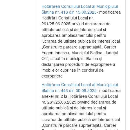
Hotărârea Consiliului Local al Municipiului
Slatina nr. 416 din 15.09.2025
- modificarea
Hotărârii Consiliului Local nr.
261/25.06.2025 privind declararea de
utilitate publică și de interes local și
aprobarea amplasamentului pentru
lucrarea de utilitate publică de interes local
„Construire parcare supraetajată, Cartier
Eugen Ionescu, Muncipiul Slatina, Județul
Olt”, situat în municipiul Slatina și
declanșarea procedurii de expropriere a
imobilelor cuprinse în coridorul de
expropriere
Hotărârea Consiliului Local al Municipiului
Slatina nr. 443 din 30.09.2025
- modificarea
anexei nr. 2 la Hotărârea Consiliului Local
nr. 261/25.06.2025 privind declararea de
utilitate publică şi de interes local şi
aprobarea amplasamentului pentru
lucrarea de utilitate publică de interes local
„Construire parcare supraetajată, Cartier