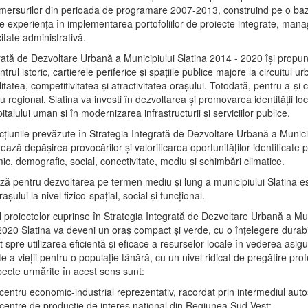
mersurilor din perioada de programare 2007-2013, construind pe o baz
e experienţa în implementarea portofoliilor de proiecte integrate, ma
itate administrativă.
rată de Dezvoltare Urbană a Municipiului Slatina 2014 - 2020 își propu
rul istoric, cartierele periferice şi spaţiile publice majore la circuitul 
litatea, competitivitatea şi atractivitatea oraşului. Totodată, pentru a-şi 
u regional, Slatina va investi în dezvoltarea şi promovarea identităţii loc
talului uman şi în modernizarea infrastructurii şi serviciilor publice.
acţiunile prevăzute în Strategia Integrată de Dezvoltare Urbană a Municip
ază depășirea provocărilor şi valorificarea oportunităţilor identificate p
ic, demografic, social, conectivitate, mediu şi schimbări climatice.
ază pentru dezvoltarea pe termen mediu şi lung a municipiului Slatina e
şului la nivel fizico-spaţial, social şi funcţional.
l proiectelor cuprinse în Strategia Integrată de Dezvoltare Urbană a Mun
2020 Slatina va deveni un oraş compact şi verde, cu o înţelegere durabil
 spre utilizarea eficientă şi eficace a resurselor locale în vederea asigur
ate a vieţii pentru o populaţie tânără, cu un nivel ridicat de pregătire pro
pecte urmărite în acest sens sunt:
 centru economic-industrial reprezentativ, racordat prin intermediul autos
 centre de producţie de interes naţional din Regiunea Sud-Vest;