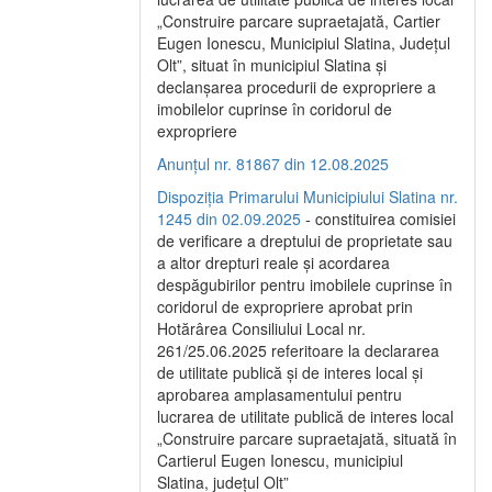
„Construire parcare supraetajată, Cartier
Eugen Ionescu, Municipiul Slatina, Județul
Olt”, situat în municipiul Slatina și
declanșarea procedurii de expropriere a
imobilelor cuprinse în coridorul de
expropriere
Anunțul nr. 81867 din 12.08.2025
Dispoziția Primarului Municipiului Slatina nr.
1245 din 02.09.2025
- constituirea comisiei
de verificare a dreptului de proprietate sau
a altor drepturi reale și acordarea
despăgubirilor pentru imobilele cuprinse în
coridorul de expropriere aprobat prin
Hotărârea Consiliului Local nr.
261/25.06.2025 referitoare la declararea
de utilitate publică și de interes local și
aprobarea amplasamentului pentru
lucrarea de utilitate publică de interes local
„Construire parcare supraetajată, situată în
Cartierul Eugen Ionescu, municipiul
Slatina, județul Olt”