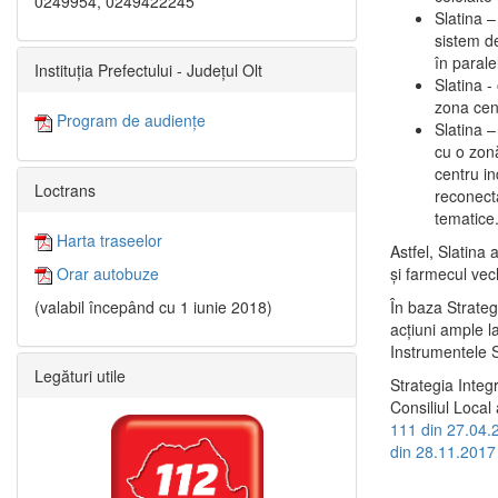
0249954, 0249422245
Slatina –
sistem de
în paralel
Instituția Prefectului - Județul Olt
Slatina -
zona cent
Program de audiențe
Slatina – 
cu o zonă
centru in
Loctrans
reconecta
tematice
Harta traseelor
Astfel, Slatina 
şi farmecul vec
Orar autobuze
În baza Strateg
(valabil începând cu 1 iunie 2018)
acţiuni ample l
Instrumentele S
Legături utile
Strategia Integ
Consiliul Local 
111 din 27.04.
din 28.11.2017