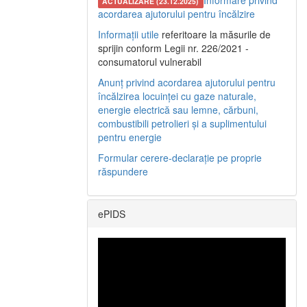
Informare privind
ACTUALIZARE (23.12.2025)
acordarea ajutorului pentru încălzire
Informații utile
referitoare la măsurile de
sprijin conform Legii nr. 226/2021 -
consumatorul vulnerabil
Anunț privind acordarea ajutorului pentru
încălzirea locuinței cu gaze naturale,
energie electrică sau lemne, cărbuni,
combustibili petrolieri și a suplimentului
pentru energie
Formular cerere-declarație pe proprie
răspundere
ePIDS