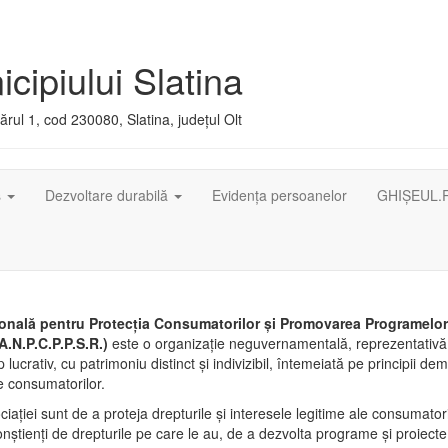
cipiului Slatina
rul 1, cod 230080, Slatina, județul Olt
ș
Dezvoltare durabilă
Evidența persoanelor
GHIȘEUL.
onală pentru Protecţia Consumatorilor şi Promovarea Programelor ş
A.N.P.C.P.P.S.R.)
este o organizaţie neguvernamentală, reprezentativă
p lucrativ, cu patrimoniu distinct şi indivizibil, întemeiată pe principii de
e consumatorilor.
iaţiei sunt de a proteja drepturile şi interesele legitime ale consumatori
nştienţi de drepturile pe care le au, de a dezvolta programe şi proiecte