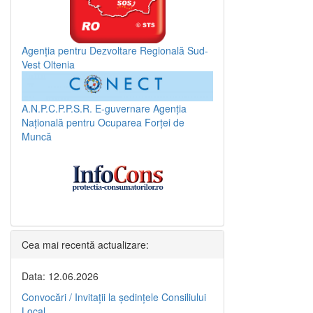
Agenția pentru Dezvoltare Regională Sud-
Vest Oltenia
A.N.P.C.P.P.S.R.
E-guvernare
Agenția
Națională pentru Ocuparea Forței de
Muncă
Cea mai recentă actualizare:
Data: 12.06.2026
Convocări / Invitaţii la şedinţele Consiliului
Local