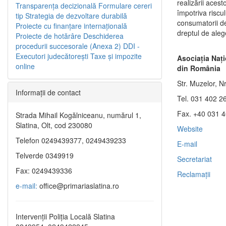
realizării aces
Transparenţa decizională
Formulare cereri
împotriva riscul
tip
Strategia de dezvoltare durabilă
consumatorii de
Proiecte cu finanţare internaţională
dreptul de aleg
Proiecte de hotărâre
Deschiderea
procedurii succesorale (Anexa 2)
DDI -
Executori judecătorești
Taxe şi impozite
Asociaţia Naţi
online
din România
Str. Muzelor, Nr
Informaţii de contact
Tel. 031 402 2
Fax. +40 031 
Strada Mihail Kogălniceanu, numărul 1,
Slatina, Olt, cod 230080
Website
Telefon 0249439377, 0249439233
E-mail
Telverde 0349919
Secretariat
Fax: 0249439336
Reclamaţii
e-mail:
office@primariaslatina.ro
Intervenții Poliția Locală Slatina