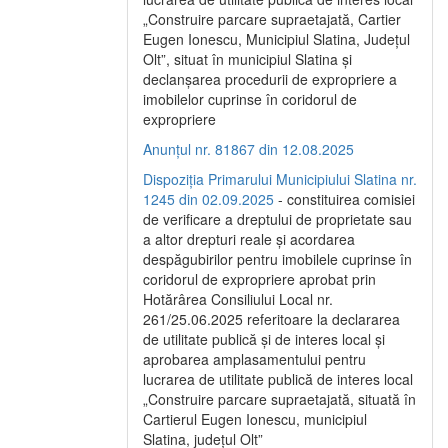
„Construire parcare supraetajată, Cartier
Eugen Ionescu, Municipiul Slatina, Județul
Olt”, situat în municipiul Slatina și
declanșarea procedurii de expropriere a
imobilelor cuprinse în coridorul de
expropriere
Anunțul nr. 81867 din 12.08.2025
Dispoziția Primarului Municipiului Slatina nr.
1245 din 02.09.2025
- constituirea comisiei
de verificare a dreptului de proprietate sau
a altor drepturi reale și acordarea
despăgubirilor pentru imobilele cuprinse în
coridorul de expropriere aprobat prin
Hotărârea Consiliului Local nr.
261/25.06.2025 referitoare la declararea
de utilitate publică și de interes local și
aprobarea amplasamentului pentru
lucrarea de utilitate publică de interes local
„Construire parcare supraetajată, situată în
Cartierul Eugen Ionescu, municipiul
Slatina, județul Olt”