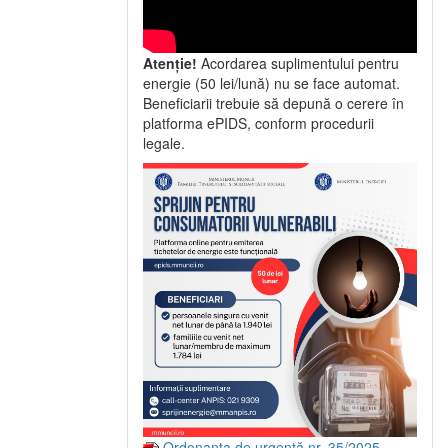
Atenție!
Acordarea suplimentului pentru
energie (50 lei/lună) nu se face automat.
Beneficiarii trebuie să depună o cerere în
platforma ePIDS, conform procedurii
legale.
Ordonanța de urgență nr. 35/2025