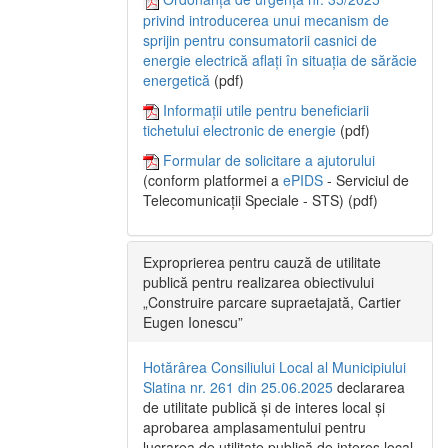
privind introducerea unui mecanism de
sprijin pentru consumatorii casnici de
energie electrică aflați în situația de sărăcie
energetică
(pdf)
Informații utile pentru beneficiarii
tichetului electronic de energie
(pdf)
Formular de solicitare a ajutorului
(conform platformei a
ePIDS
- Serviciul de
Telecomunicații Speciale - STS) (pdf)
Exproprierea pentru cauză de utilitate
publică pentru realizarea obiectivului
„Construire parcare supraetajată, Cartier
Eugen Ionescu”
Hotărârea Consiliului Local al Municipiului
Slatina nr. 261 din 25.06.2025
declararea
de utilitate publică și de interes local și
aprobarea amplasamentului pentru
lucrarea de utilitate publică de interes local