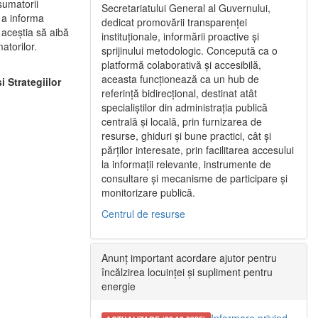
sumatorii
Secretariatului General al Guvernului,
e a informa
dedicat promovării transparenței
 aceştia să aibă
instituționale, informării proactive și
atorilor.
sprijinului metodologic. Concepută ca o
platformă colaborativă și accesibilă,
aceasta funcționează ca un hub de
 Strategiilor
referință bidirecțional, destinat atât
specialiștilor din administrația publică
centrală și locală, prin furnizarea de
resurse, ghiduri și bune practici, cât și
părților interesate, prin facilitarea accesului
la informații relevante, instrumente de
consultare și mecanisme de participare și
monitorizare publică.
Centrul de resurse
Anunț important acordare ajutor pentru
încălzirea locuinței și supliment pentru
energie