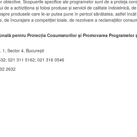
tor obiective. Scopuerile specifice ale programelor sunt de a proteja con
ui de a achiziţiona şi folosi produse şi servicii de calitate îndoielnică, d
spre produsele care le-ar putea pune în pericol sănătatea, astfel încât
e, de încurajare a competiţiei loiale, de rezolvare a reclamaţiilor consum
onală pentru Protecţia Cosumatorilor şi Promovarea Programelor şi
. 1, Sector 4, Bucureşti
632; 021 311 5162; 021 316 0546
402 2632