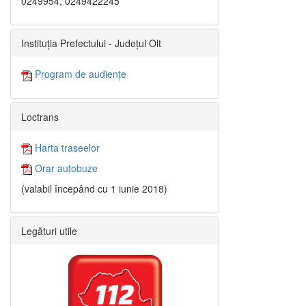
0249954, 0249422245
Instituția Prefectului - Județul Olt
Program de audiențe
Loctrans
Harta traseelor
Orar autobuze
(valabil începând cu 1 iunie 2018)
Legături utile