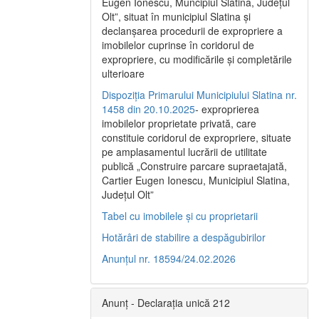
Eugen Ionescu, Muncipiul Slatina, Judeţul
Olt”, situat în municipiul Slatina şi
declanşarea procedurii de expropriere a
imobilelor cuprinse în coridorul de
expropriere, cu modificările şi completările
ulterioare
Dispoziția Primarului Municipiului Slatina nr.
1458 din 20.10.2025
- exproprierea
imobilelor proprietate privată, care
constituie coridorul de expropriere, situate
pe amplasamentul lucrării de utilitate
publică „Construire parcare supraetajată,
Cartier Eugen Ionescu, Municipiul Slatina,
Județul Olt”
Tabel cu imobilele și cu proprietarii
Hotărâri de stabilire a despăgubirilor
Anunțul nr. 18594/24.02.2026
Anunț - Declarația unică 212