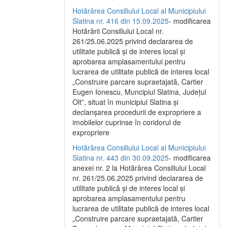
Hotărârea Consiliului Local al Municipiului
Slatina nr. 416 din 15.09.2025
- modificarea
Hotărârii Consiliului Local nr.
261/25.06.2025 privind declararea de
utilitate publică și de interes local și
aprobarea amplasamentului pentru
lucrarea de utilitate publică de interes local
„Construire parcare supraetajată, Cartier
Eugen Ionescu, Muncipiul Slatina, Județul
Olt”, situat în municipiul Slatina și
declanșarea procedurii de expropriere a
imobilelor cuprinse în coridorul de
expropriere
Hotărârea Consiliului Local al Municipiului
Slatina nr. 443 din 30.09.2025
- modificarea
anexei nr. 2 la Hotărârea Consiliului Local
nr. 261/25.06.2025 privind declararea de
utilitate publică şi de interes local şi
aprobarea amplasamentului pentru
lucrarea de utilitate publică de interes local
„Construire parcare supraetajată, Cartier