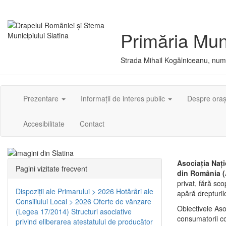
Primăria Muni
Strada Mihail Kogălniceanu, numă
Prezentare
Informații de interes public
Despre ora
Accesibilitate
Contact
Asociaţia Naţi
Pagini vizitate frecvent
din România (
privat, fără sco
Dispoziţii ale Primarului > 2026
Hotărâri ale
apără drepturil
Consiliului Local > 2026
Oferte de vânzare
Obiectivele Asoc
(Legea 17/2014)
Structuri asociative
consumatorii co
privind eliberarea atestatului de producător