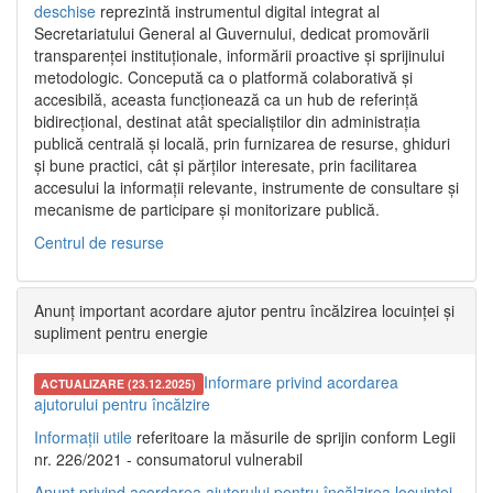
deschise
reprezintă instrumentul digital integrat al
Secretariatului General al Guvernului, dedicat promovării
transparenței instituționale, informării proactive și sprijinului
metodologic. Concepută ca o platformă colaborativă și
accesibilă, aceasta funcționează ca un hub de referință
bidirecțional, destinat atât specialiștilor din administrația
publică centrală și locală, prin furnizarea de resurse, ghiduri
și bune practici, cât și părților interesate, prin facilitarea
accesului la informații relevante, instrumente de consultare și
mecanisme de participare și monitorizare publică.
Centrul de resurse
Anunț important acordare ajutor pentru încălzirea locuinței și
supliment pentru energie
Informare privind acordarea
ACTUALIZARE (23.12.2025)
ajutorului pentru încălzire
Informații utile
referitoare la măsurile de sprijin conform Legii
nr. 226/2021 - consumatorul vulnerabil
Anunț privind acordarea ajutorului pentru încălzirea locuinței