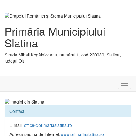
Primăria Municipiului
Slatina
Strada Mihail Kogălniceanu, numărul 1, cod 230080, Slatina,
județul Olt
Activ
sau
dezac
meniu
Contact
E-mail:
office@primariaslatina.ro
Adresă pagina de internet:
www.primariaslatina.ro