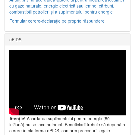
cu gaze naturale, energie electrică sau lemne, cărbuni,
combustibili petrolieri și a suplimentului pentru energie
Formular cerere-declarație pe proprie răspundere
ePIDS
Atenție!
Acordarea suplimentului pentru energie (50
lei/lună) nu se face automat. Beneficiarii trebuie să depună o
cerere în platforma ePIDS, conform procedurii legale.