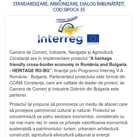
Camera de Comerț, Industrie, Navigație și Agricultură
Constanța are în implementare proiectul
“A heritage
friendly cross-border economy in România and Bulgaria
- HERITAGE RO-BG”
, finanțat prin Programul Interreg V-A
România - Bulgaria. Parteneriatul proiectului este format din
CCINA Constanța, care are calitate de leader de proiect, iar
Camera de Comerț și Industrie Dobrich din Bulgaria este
partener.
Proiectul își propune să promoveze un mediu de afaceri care
să protejeze patrimoniul cultural și natural. Proiectul se
concentrează pe patru sectoare economice, considerate cu
cel mai mare risc în ceea ce privește valorificarea economică
sustenabilă a patrimoniului: turism, urbanism-arhitectură-
construcții, agricultură-silvicultură-pășunat și energii