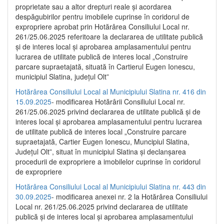
proprietate sau a altor drepturi reale și acordarea
despăgubirilor pentru imobilele cuprinse în coridorul de
expropriere aprobat prin Hotărârea Consiliului Local nr.
261/25.06.2025 referitoare la declararea de utilitate publică
și de interes local și aprobarea amplasamentului pentru
lucrarea de utilitate publică de interes local „Construire
parcare supraetajată, situată în Cartierul Eugen Ionescu,
municipiul Slatina, județul Olt”
Hotărârea Consiliului Local al Municipiului Slatina nr. 416 din
15.09.2025
- modificarea Hotărârii Consiliului Local nr.
261/25.06.2025 privind declararea de utilitate publică și de
interes local și aprobarea amplasamentului pentru lucrarea
de utilitate publică de interes local „Construire parcare
supraetajată, Cartier Eugen Ionescu, Muncipiul Slatina,
Județul Olt”, situat în municipiul Slatina și declanșarea
procedurii de expropriere a imobilelor cuprinse în coridorul
de expropriere
Hotărârea Consiliului Local al Municipiului Slatina nr. 443 din
30.09.2025
- modificarea anexei nr. 2 la Hotărârea Consiliului
Local nr. 261/25.06.2025 privind declararea de utilitate
publică şi de interes local şi aprobarea amplasamentului