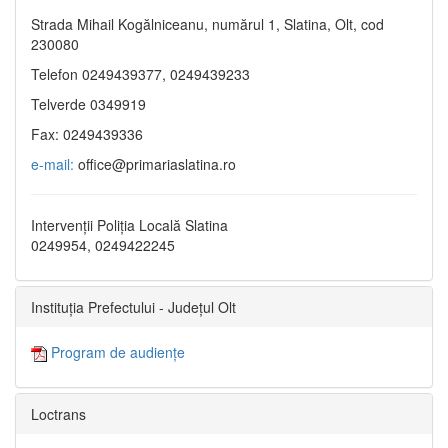
Strada Mihail Kogălniceanu, numărul 1, Slatina, Olt, cod
230080
Telefon 0249439377, 0249439233
Telverde 0349919
Fax: 0249439336
e-mail:
office@primariaslatina.ro
Intervenții Poliția Locală Slatina
0249954, 0249422245
Instituția Prefectului - Județul Olt
Program de audiențe
Loctrans