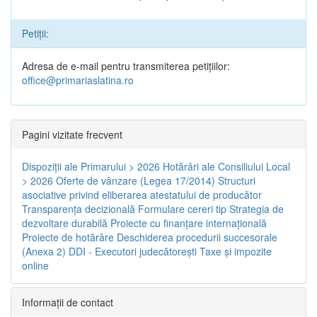
Petiții:
Adresa de e-mail pentru transmiterea petițiilor:
office@primariaslatina.ro
Pagini vizitate frecvent
Dispoziţii ale Primarului > 2026
Hotărâri ale Consiliului Local
> 2026
Oferte de vânzare (Legea 17/2014)
Structuri
asociative privind eliberarea atestatului de producător
Transparenţa decizională
Formulare cereri tip
Strategia de
dezvoltare durabilă
Proiecte cu finanţare internaţională
Proiecte de hotărâre
Deschiderea procedurii succesorale
(Anexa 2)
DDI - Executori judecătorești
Taxe şi impozite
online
Informaţii de contact