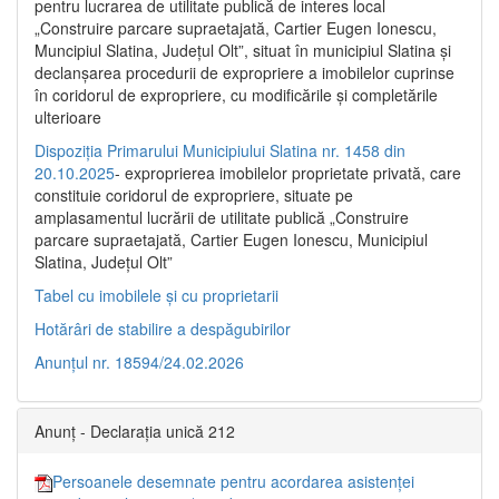
pentru lucrarea de utilitate publică de interes local
„Construire parcare supraetajată, Cartier Eugen Ionescu,
Muncipiul Slatina, Judeţul Olt”, situat în municipiul Slatina şi
declanşarea procedurii de expropriere a imobilelor cuprinse
în coridorul de expropriere, cu modificările şi completările
ulterioare
Dispoziția Primarului Municipiului Slatina nr. 1458 din
20.10.2025
- exproprierea imobilelor proprietate privată, care
constituie coridorul de expropriere, situate pe
amplasamentul lucrării de utilitate publică „Construire
parcare supraetajată, Cartier Eugen Ionescu, Municipiul
Slatina, Județul Olt”
Tabel cu imobilele și cu proprietarii
Hotărâri de stabilire a despăgubirilor
Anunțul nr. 18594/24.02.2026
Anunț - Declarația unică 212
Persoanele desemnate pentru acordarea asistenței