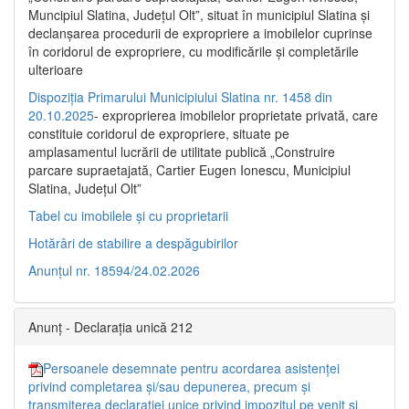
Muncipiul Slatina, Judeţul Olt”, situat în municipiul Slatina şi
declanşarea procedurii de expropriere a imobilelor cuprinse
în coridorul de expropriere, cu modificările şi completările
ulterioare
Dispoziția Primarului Municipiului Slatina nr. 1458 din
20.10.2025
- exproprierea imobilelor proprietate privată, care
constituie coridorul de expropriere, situate pe
amplasamentul lucrării de utilitate publică „Construire
parcare supraetajată, Cartier Eugen Ionescu, Municipiul
Slatina, Județul Olt”
Tabel cu imobilele și cu proprietarii
Hotărâri de stabilire a despăgubirilor
Anunțul nr. 18594/24.02.2026
Anunț - Declarația unică 212
Persoanele desemnate pentru acordarea asistenței
privind completarea și/sau depunerea, precum și
transmiterea declarației unice privind impozitul pe venit și