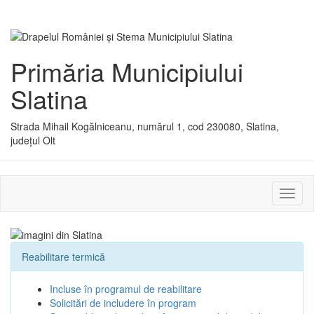
Primăria Municipiului
Slatina
Strada Mihail Kogălniceanu, numărul 1, cod 230080, Slatina,
județul Olt
Activ
sau
dezac
meniu
Reabilitare termică
Incluse în programul de reabilitare
Solicitări de includere în program