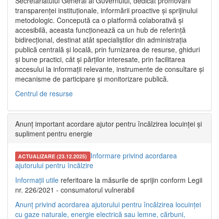
Secretariatului General al Guvernului, dedicat promovării
transparenței instituționale, informării proactive și sprijinului
metodologic. Concepută ca o platformă colaborativă și
accesibilă, aceasta funcționează ca un hub de referință
bidirecțional, destinat atât specialiștilor din administrația
publică centrală și locală, prin furnizarea de resurse, ghiduri
și bune practici, cât și părților interesate, prin facilitarea
accesului la informații relevante, instrumente de consultare și
mecanisme de participare și monitorizare publică.
Centrul de resurse
Anunț important acordare ajutor pentru încălzirea locuinței și
supliment pentru energie
Informare privind acordarea
ACTUALIZARE (23.12.2025)
ajutorului pentru încălzire
Informații utile
referitoare la măsurile de sprijin conform Legii
nr. 226/2021 - consumatorul vulnerabil
Anunț privind acordarea ajutorului pentru încălzirea locuinței
cu gaze naturale, energie electrică sau lemne, cărbuni,