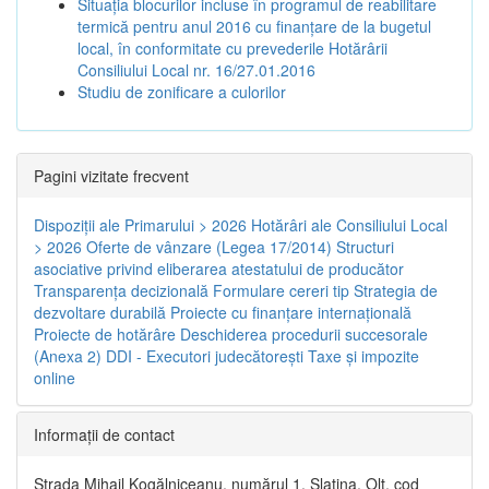
Situația blocurilor incluse în programul de reabilitare
termică pentru anul 2016 cu finanțare de la bugetul
local, în conformitate cu prevederile Hotărârii
Consiliului Local nr. 16/27.01.2016
Studiu de zonificare a culorilor
Pagini vizitate frecvent
Dispoziţii ale Primarului > 2026
Hotărâri ale Consiliului Local
> 2026
Oferte de vânzare (Legea 17/2014)
Structuri
asociative privind eliberarea atestatului de producător
Transparenţa decizională
Formulare cereri tip
Strategia de
dezvoltare durabilă
Proiecte cu finanţare internaţională
Proiecte de hotărâre
Deschiderea procedurii succesorale
(Anexa 2)
DDI - Executori judecătorești
Taxe şi impozite
online
Informaţii de contact
Strada Mihail Kogălniceanu, numărul 1, Slatina, Olt, cod