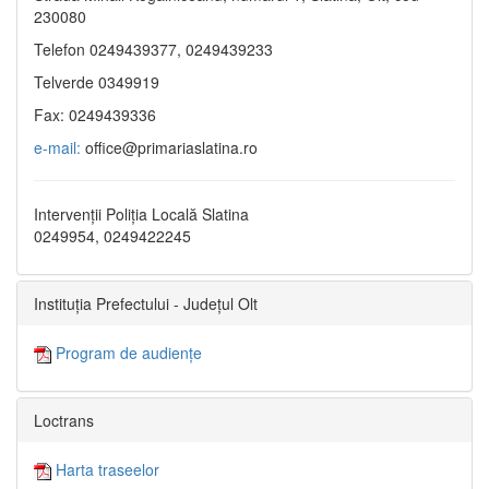
230080
Telefon 0249439377, 0249439233
Telverde 0349919
Fax: 0249439336
e-mail:
office@primariaslatina.ro
Intervenții Poliția Locală Slatina
0249954, 0249422245
Instituția Prefectului - Județul Olt
Program de audiențe
Loctrans
Harta traseelor