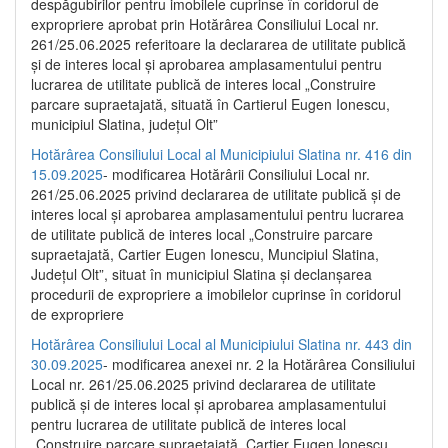
despăgubirilor pentru imobilele cuprinse în coridorul de
expropriere aprobat prin Hotărârea Consiliului Local nr.
261/25.06.2025 referitoare la declararea de utilitate publică
și de interes local și aprobarea amplasamentului pentru
lucrarea de utilitate publică de interes local „Construire
parcare supraetajată, situată în Cartierul Eugen Ionescu,
municipiul Slatina, județul Olt”
Hotărârea Consiliului Local al Municipiului Slatina nr. 416 din
15.09.2025
- modificarea Hotărârii Consiliului Local nr.
261/25.06.2025 privind declararea de utilitate publică și de
interes local și aprobarea amplasamentului pentru lucrarea
de utilitate publică de interes local „Construire parcare
supraetajată, Cartier Eugen Ionescu, Muncipiul Slatina,
Județul Olt”, situat în municipiul Slatina și declanșarea
procedurii de expropriere a imobilelor cuprinse în coridorul
de expropriere
Hotărârea Consiliului Local al Municipiului Slatina nr. 443 din
30.09.2025
- modificarea anexei nr. 2 la Hotărârea Consiliului
Local nr. 261/25.06.2025 privind declararea de utilitate
publică şi de interes local şi aprobarea amplasamentului
pentru lucrarea de utilitate publică de interes local
„Construire parcare supraetajată, Cartier Eugen Ionescu,