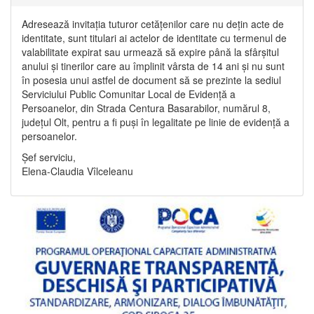
Adresează invitația tuturor cetățenilor care nu dețin acte de
identitate, sunt titulari ai actelor de identitate cu termenul de
valabilitate expirat sau urmează să expire până la sfârșitul
anului și tinerilor care au împlinit vârsta de 14 ani și nu sunt
în posesia unui astfel de document să se prezinte la sediul
Serviciului Public Comunitar Local de Evidență a
Persoanelor, din Strada Centura Basarabilor, numărul 8,
județul Olt, pentru a fi puși în legalitate pe linie de evidență a
persoanelor.
Șef serviciu,
Elena-Claudia Vîlceleanu