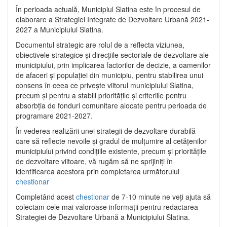
În perioada actuală, Municipiul Slatina este în procesul de
elaborare a Strategiei Integrate de Dezvoltare Urbană 2021‐
2027 a Municipiului Slatina.
Documentul strategic are rolul de a reflecta viziunea,
obiectivele strategice și direcțiile sectoriale de dezvoltare ale
municipiului, prin implicarea factorilor de decizie, a oamenilor
de afaceri și populației din municipiu, pentru stabilirea unui
consens în ceea ce privește viitorul municipiului Slatina,
precum și pentru a stabili prioritățile și criteriile pentru
absorbția de fonduri comunitare alocate pentru perioada de
programare 2021-2027.
În vederea realizării unei strategii de dezvoltare durabilă
care să reflecte nevoile și gradul de mulțumire al cetățenilor
municipiului privind condițiile existente, precum și prioritățile
de dezvoltare viitoare, vă rugăm să ne sprijiniți în
identificarea acestora prin completarea următorului
chestionar
Completând acest
chestionar
de 7-10 minute ne veți ajuta să
colectam cele mai valoroase informații pentru redactarea
Strategiei de Dezvoltare Urbană a Municipiului Slatina.