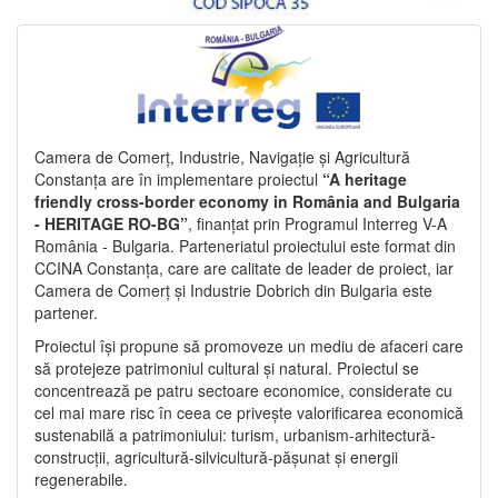
Camera de Comerț, Industrie, Navigație și Agricultură
Constanța are în implementare proiectul
“A heritage
friendly cross-border economy in România and Bulgaria
- HERITAGE RO-BG”
, finanțat prin Programul Interreg V-A
România - Bulgaria. Parteneriatul proiectului este format din
CCINA Constanța, care are calitate de leader de proiect, iar
Camera de Comerț și Industrie Dobrich din Bulgaria este
partener.
Proiectul își propune să promoveze un mediu de afaceri care
să protejeze patrimoniul cultural și natural. Proiectul se
concentrează pe patru sectoare economice, considerate cu
cel mai mare risc în ceea ce privește valorificarea economică
sustenabilă a patrimoniului: turism, urbanism-arhitectură-
construcții, agricultură-silvicultură-pășunat și energii
regenerabile.