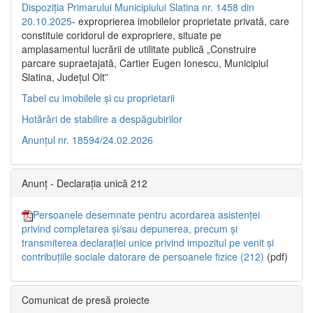
Dispoziția Primarului Municipiului Slatina nr. 1458 din
20.10.2025
- exproprierea imobilelor proprietate privată, care
constituie coridorul de expropriere, situate pe
amplasamentul lucrării de utilitate publică „Construire
parcare supraetajată, Cartier Eugen Ionescu, Municipiul
Slatina, Județul Olt”
Tabel cu imobilele și cu proprietarii
Hotărâri de stabilire a despăgubirilor
Anunțul nr. 18594/24.02.2026
Anunț - Declarația unică 212
Persoanele desemnate pentru acordarea asistenței
privind completarea și/sau depunerea, precum și
transmiterea declarației unice privind impozitul pe venit și
contribuțiile sociale datorare de persoanele fizice (212)
(pdf)
Comunicat de presă proiecte