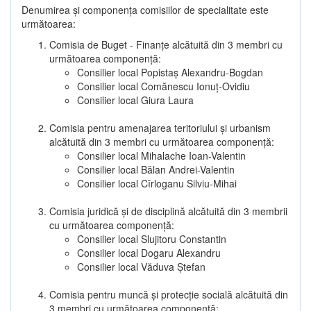
Denumirea şi componenţa comisiilor de specialitate este
următoarea:
Comisia de Buget - Finanţe alcătuită din 3 membri cu
următoarea componenţă:
Consilier local Popistaș Alexandru-Bogdan
Consilier local Comănescu Ionuț-Ovidiu
Consilier local Giura Laura
Comisia pentru amenajarea teritoriului şi urbanism
alcătuită din 3 membri cu următoarea componenţă:
Consilier local Mihalache Ioan-Valentin
Consilier local Bălan Andrei-Valentin
Consilier local Cîrloganu Silviu-Mihai
Comisia juridică şi de disciplină alcătuită din 3 membrii
cu următoarea componenţă:
Consilier local Slujitoru Constantin
Consilier local Dogaru Alexandru
Consilier local Văduva Ștefan
Comisia pentru muncă şi protecţie socială alcătuită din
3 membri cu următoarea componenţă: