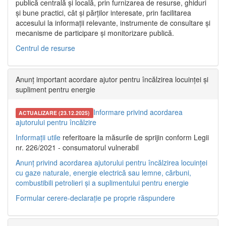
publică centrală și locală, prin furnizarea de resurse, ghiduri
și bune practici, cât și părților interesate, prin facilitarea
accesului la informații relevante, instrumente de consultare și
mecanisme de participare și monitorizare publică.
Centrul de resurse
Anunț important acordare ajutor pentru încălzirea locuinței și
supliment pentru energie
Informare privind acordarea
ACTUALIZARE (23.12.2025)
ajutorului pentru încălzire
Informații utile
referitoare la măsurile de sprijin conform Legii
nr. 226/2021 - consumatorul vulnerabil
Anunț privind acordarea ajutorului pentru încălzirea locuinței
cu gaze naturale, energie electrică sau lemne, cărbuni,
combustibili petrolieri și a suplimentului pentru energie
Formular cerere-declarație pe proprie răspundere