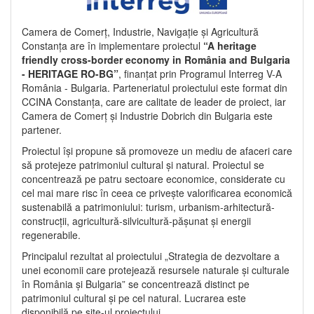
Camera de Comerț, Industrie, Navigație și Agricultură
Constanța are în implementare proiectul
“A heritage
friendly cross-border economy in România and Bulgaria
- HERITAGE RO-BG”
, finanțat prin Programul Interreg V-A
România - Bulgaria. Parteneriatul proiectului este format din
CCINA Constanța, care are calitate de leader de proiect, iar
Camera de Comerț și Industrie Dobrich din Bulgaria este
partener.
Proiectul își propune să promoveze un mediu de afaceri care
să protejeze patrimoniul cultural și natural. Proiectul se
concentrează pe patru sectoare economice, considerate cu
cel mai mare risc în ceea ce privește valorificarea economică
sustenabilă a patrimoniului: turism, urbanism-arhitectură-
construcții, agricultură-silvicultură-pășunat și energii
regenerabile.
Principalul rezultat al proiectului „Strategia de dezvoltare a
unei economii care protejează resursele naturale și culturale
în România și Bulgaria” se concentrează distinct pe
patrimoniul cultural și pe cel natural. Lucrarea este
disponibilă pe site-ul proiectului