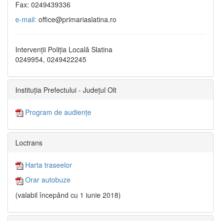
Fax: 0249439336
e-mail:
office@primariaslatina.ro
Intervenții Poliția Locală Slatina
0249954, 0249422245
Instituția Prefectului - Județul Olt
Program de audiențe
Loctrans
Harta traseelor
Orar autobuze
(valabil începând cu 1 iunie 2018)