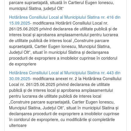
parcare supraetajată, situată în Cartierul Eugen Ionescu,
municipiul Slatina, județul Olt”
Hotărârea Consiliului Local al Municipiului Slatina nr. 416 din
15.09.2025
- modificarea Hotărârii Consiliului Local nr.
261/25.06.2025 privind declararea de utilitate publică și de
interes local și aprobarea amplasamentului pentru lucrarea
de utilitate publică de interes local „Construire parcare
supraetajată, Cartier Eugen Ionescu, Muncipiul Slatina,
Județul Olt”, situat în municipiul Slatina și declanșarea
procedurii de expropriere a imobilelor cuprinse în coridorul
de expropriere
Hotărârea Consiliului Local al Municipiului Slatina nr. 443 din
30.09.2025
- modificarea anexei nr. 2 la Hotărârea Consiliului
Local nr. 261/25.06.2025 privind declararea de utilitate
publică şi de interes local şi aprobarea amplasamentului
pentru lucrarea de utilitate publică de interes local
„Construire parcare supraetajată, Cartier Eugen Ionescu,
Muncipiul Slatina, Judeţul Olt”, situat în municipiul Slatina şi
declanşarea procedurii de expropriere a imobilelor cuprinse
în coridorul de expropriere, cu modificările şi completările
ulterioare