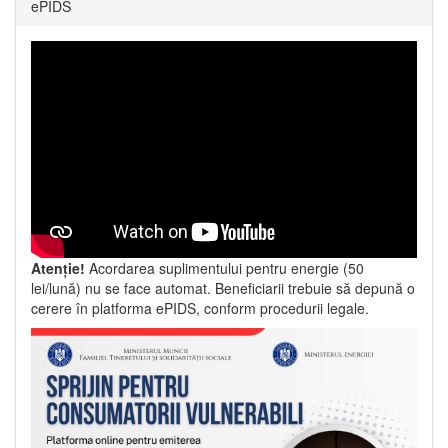
ePIDS
Atenție!
Acordarea suplimentului pentru energie (50
lei/lună) nu se face automat. Beneficiarii trebuie să depună o
cerere în platforma ePIDS, conform procedurii legale.