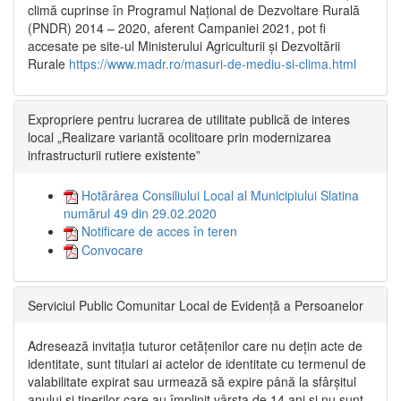
climă cuprinse în Programul Național de Dezvoltare Rurală
(PNDR) 2014 – 2020, aferent Campaniei 2021, pot fi
accesate pe site-ul Ministerului Agriculturii și Dezvoltării
Rurale
https://www.madr.ro/masuri-de-mediu-si-clima.html
Expropriere pentru lucrarea de utilitate publică de interes
local „Realizare variantă ocolitoare prin modernizarea
infrastructurii rutiere existente”
Hotărârea Consiliului Local al Municipiului Slatina
numărul 49 din 29.02.2020
Notificare de acces în teren
Convocare
Serviciul Public Comunitar Local de Evidență a Persoanelor
Adresează invitația tuturor cetățenilor care nu dețin acte de
identitate, sunt titulari ai actelor de identitate cu termenul de
valabilitate expirat sau urmează să expire până la sfârșitul
anului și tinerilor care au împlinit vârsta de 14 ani și nu sunt