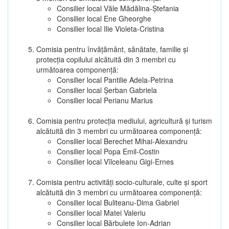
Consilier local Văle Mădălina-Ștefania
Consilier local Ene Gheorghe
Consilier local Ilie Violeta-Cristina
Comisia pentru învăţământ, sănătate, familie şi
protecţia copilului alcătuită din 3 membri cu
următoarea componenţă:
Consilier local Pantilie Adela-Petrina
Consilier local Șerban Gabriela
Consilier local Perianu Marius
Comisia pentru protecţia mediului, agricultură şi turism
alcătuită din 3 membri cu următoarea componenţă:
Consilier local Berechet Mihai-Alexandru
Consilier local Popa Emil-Costin
Consilier local Vîlceleanu Gigi-Ernes
Comisia pentru activităţi socio-culturale, culte şi sport
alcătuită din 3 membri cu următoarea componenţă:
Consilier local Buliteanu-Dima Gabriel
Consilier local Matei Valeriu
Consilier local Bărbulete Ion-Adrian