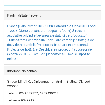
Pagini vizitate frecvent
Dispoziţii ale Primarului > 2026
Hotărâri ale Consiliului Local
> 2026
Oferte de vânzare (Legea 17/2014)
Structuri
asociative privind eliberarea atestatului de producător
Transparenţa decizională
Formulare cereri tip
Strategia de
dezvoltare durabilă
Proiecte cu finanţare internaţională
Proiecte de hotărâre
Deschiderea procedurii succesorale
(Anexa 2)
DDI - Executori judecătorești
Taxe şi impozite
online
Informaţii de contact
Strada Mihail Kogălniceanu, numărul 1, Slatina, Olt, cod
230080
Telefon 0249439377, 0249439233
Telverde 0349919