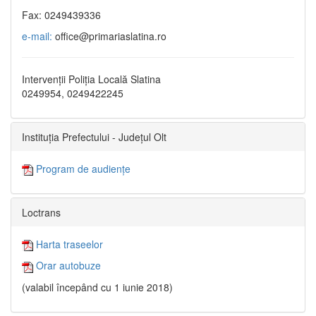
Fax: 0249439336
e-mail:
office@primariaslatina.ro
Intervenții Poliția Locală Slatina
0249954, 0249422245
Instituția Prefectului - Județul Olt
Program de audiențe
Loctrans
Harta traseelor
Orar autobuze
(valabil începând cu 1 iunie 2018)