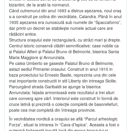
bizantini, de la arabi la normanzi.
Când cutremurul din anul 1693 a distrus aşezarea, noul oraş
s-a construit pe colina din vecinătate, Calandra. Până în anul
1935 aşezarea era cunoscută sub numele de “Spaccaforno”,
dar printr-un decret se stabileşte numele actual care are
rădăcini antice.
Structura oraşului este rectangulară, cu străzi mari şi drepte.
Centrul istoric conservă clădiri semnificative: case nobile ca
şi Palatul Alfieri şi Palatul Bruno di Belmonte, biserica Santa
Maria Maggiore şi Annunziata.
Pe calea Umberto se gaseste Palatul Bruno di Belmonte,
astazi sediul Primariei orasului. Construit in anul 1910 in
baza proiectului lui Ernesto Basile, reprezinta una din cele
mai importante constructii in stil Liberty din intreaga Sicilie.
Parcurgând strada Garibaldi se ajunge la biserica
Annunziata: faţada armonioasă este rezultatul a trei siluri
care converg spre vârf. Interiorul este construit în formă de
cruce latină şi prezintă o colecţie completă de basoreliefuri,
poate cea mai completă din întreaga provincie.
În vecinătatea nordică a oraşului se află “Parcul arheologic
Forza”, situat la intrarea în “Cava d’Ispica”. Aceasta a fost o
putenică fortareaţă locuită încă din epoca bronzului şi