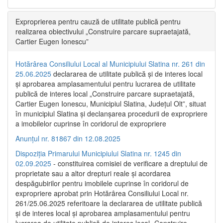
Exproprierea pentru cauză de utilitate publică pentru
realizarea obiectivului „Construire parcare supraetajată,
Cartier Eugen Ionescu”
Hotărârea Consiliului Local al Municipiului Slatina nr. 261 din
25.06.2025
declararea de utilitate publică și de interes local
și aprobarea amplasamentului pentru lucrarea de utilitate
publică de interes local „Construire parcare supraetajată,
Cartier Eugen Ionescu, Municipiul Slatina, Județul Olt”, situat
în municipiul Slatina și declanșarea procedurii de expropriere
a imobilelor cuprinse în coridorul de expropriere
Anunțul nr. 81867 din 12.08.2025
Dispoziția Primarului Municipiului Slatina nr. 1245 din
02.09.2025
- constituirea comisiei de verificare a dreptului de
proprietate sau a altor drepturi reale și acordarea
despăgubirilor pentru imobilele cuprinse în coridorul de
expropriere aprobat prin Hotărârea Consiliului Local nr.
261/25.06.2025 referitoare la declararea de utilitate publică
și de interes local și aprobarea amplasamentului pentru
lucrarea de utilitate publică de interes local „Construire