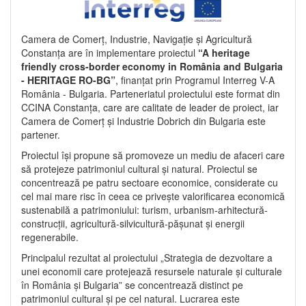
Camera de Comerț, Industrie, Navigație și Agricultură
Constanța are în implementare proiectul
“A heritage
friendly cross-border economy in România and Bulgaria
- HERITAGE RO-BG”
, finanțat prin Programul Interreg V-A
România - Bulgaria. Parteneriatul proiectului este format din
CCINA Constanța, care are calitate de leader de proiect, iar
Camera de Comerț și Industrie Dobrich din Bulgaria este
partener.
Proiectul își propune să promoveze un mediu de afaceri care
să protejeze patrimoniul cultural și natural. Proiectul se
concentrează pe patru sectoare economice, considerate cu
cel mai mare risc în ceea ce privește valorificarea economică
sustenabilă a patrimoniului: turism, urbanism-arhitectură-
construcții, agricultură-silvicultură-pășunat și energii
regenerabile.
Principalul rezultat al proiectului „Strategia de dezvoltare a
unei economii care protejează resursele naturale și culturale
în România și Bulgaria” se concentrează distinct pe
patrimoniul cultural și pe cel natural. Lucrarea este