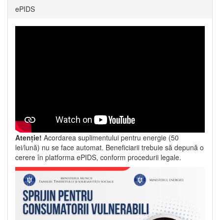
ePIDS
Atenție!
Acordarea suplimentului pentru energie (50
lei/lună) nu se face automat. Beneficiarii trebuie să depună o
cerere în platforma ePIDS, conform procedurii legale.