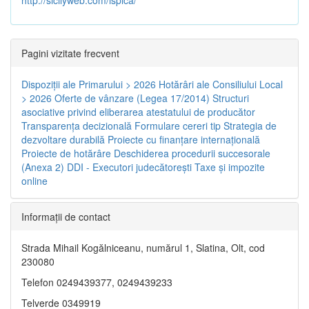
Pagini vizitate frecvent
Dispoziţii ale Primarului > 2026
Hotărâri ale Consiliului Local
> 2026
Oferte de vânzare (Legea 17/2014)
Structuri
asociative privind eliberarea atestatului de producător
Transparenţa decizională
Formulare cereri tip
Strategia de
dezvoltare durabilă
Proiecte cu finanţare internaţională
Proiecte de hotărâre
Deschiderea procedurii succesorale
(Anexa 2)
DDI - Executori judecătorești
Taxe şi impozite
online
Informaţii de contact
Strada Mihail Kogălniceanu, numărul 1, Slatina, Olt, cod
230080
Telefon 0249439377, 0249439233
Telverde 0349919