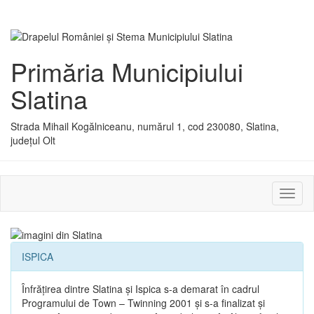
Primăria Municipiului
Slatina
Strada Mihail Kogălniceanu, numărul 1, cod 230080, Slatina,
județul Olt
Activ
sau
dezac
meniu
ISPICA
Înfrăţirea dintre Slatina şi Ispica s-a demarat în cadrul
Programului de Town – Twinning 2001 şi s-a finalizat şi