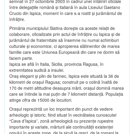
semnat în 27 octombrie 2003 în cadrul unei întâlniri oficiale
între delegaţiile română şi italiană în aula Liceului Gaetano
Crucio din Ispica, moment în care s-a rostit şi jurământul de
înfrăţire.
Primăria municipiului Slatina doreşte ca aceste relaţii de
colaborare, oficializate prin actul de înfrăţire cu Ispica şi de
jurământul de fraternitate să însemne nu numai schimburi
culturale şi economice, ci apropierea slătinenilor de marea
familie care este Uniunea Europeană din care ne dorim să
facem parte.
Ispica se află în Italia, Sicilia, provincia Ragusa, în
extremitatea sudică a insulei.
Oraş elegant şi plin de farmec, Ispica este situată la 36 de
kilometri de oraşul Ragusa; construit pe o colină înaltă de
170 de metri altitudine deasupra mării, oraşul domină marea
care se întinde la mai puţin de 7 kilometri distanţă. Populaţia
atinge cifra de 15000 de locuitori.
Oraşul reprezintă un loc important din punct de vedere
arheologic şi istoric, fiind situat în vecinătatea cunoscutei
“Cava d’Ispica”, zonă arheologică cu prezenţe rupestre
importante şi variate, mărturii ale continuităţii existenţei
omului în aceste zone, de la siculi la greci, de la romani la