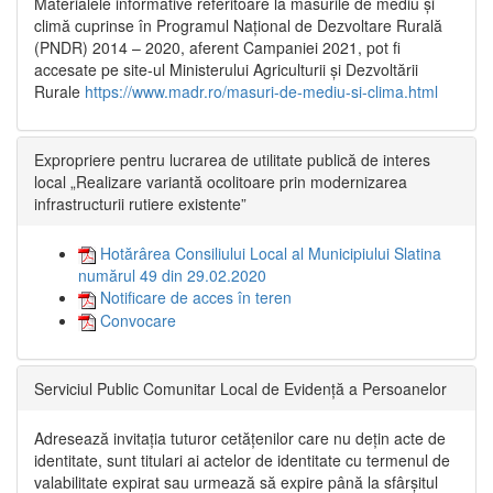
Materialele informative referitoare la măsurile de mediu și
climă cuprinse în Programul Național de Dezvoltare Rurală
(PNDR) 2014 – 2020, aferent Campaniei 2021, pot fi
accesate pe site-ul Ministerului Agriculturii și Dezvoltării
Rurale
https://www.madr.ro/masuri-de-mediu-si-clima.html
Expropriere pentru lucrarea de utilitate publică de interes
local „Realizare variantă ocolitoare prin modernizarea
infrastructurii rutiere existente”
Hotărârea Consiliului Local al Municipiului Slatina
numărul 49 din 29.02.2020
Notificare de acces în teren
Convocare
Serviciul Public Comunitar Local de Evidență a Persoanelor
Adresează invitația tuturor cetățenilor care nu dețin acte de
identitate, sunt titulari ai actelor de identitate cu termenul de
valabilitate expirat sau urmează să expire până la sfârșitul