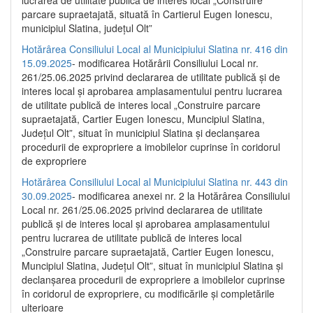
parcare supraetajată, situată în Cartierul Eugen Ionescu,
municipiul Slatina, județul Olt”
Hotărârea Consiliului Local al Municipiului Slatina nr. 416 din
15.09.2025
- modificarea Hotărârii Consiliului Local nr.
261/25.06.2025 privind declararea de utilitate publică și de
interes local și aprobarea amplasamentului pentru lucrarea
de utilitate publică de interes local „Construire parcare
supraetajată, Cartier Eugen Ionescu, Muncipiul Slatina,
Județul Olt”, situat în municipiul Slatina și declanșarea
procedurii de expropriere a imobilelor cuprinse în coridorul
de expropriere
Hotărârea Consiliului Local al Municipiului Slatina nr. 443 din
30.09.2025
- modificarea anexei nr. 2 la Hotărârea Consiliului
Local nr. 261/25.06.2025 privind declararea de utilitate
publică şi de interes local şi aprobarea amplasamentului
pentru lucrarea de utilitate publică de interes local
„Construire parcare supraetajată, Cartier Eugen Ionescu,
Muncipiul Slatina, Judeţul Olt”, situat în municipiul Slatina şi
declanşarea procedurii de expropriere a imobilelor cuprinse
în coridorul de expropriere, cu modificările şi completările
ulterioare