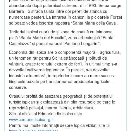
abandonată după puternicul cutremur din 1693. Se parcurge
Barriera - o stradă tăiată între doi pereţi de stâncă cu
numeroase peşteri. La intrarea în canion, la picioarele Forzei
se poate vedea biserica rupestra “Santa Maria della Cava”.
Teritoriul Ispicai cuprinde şi zona de coastă cu faimoasa
plajă “Santa Maria del Focallo”, zona arheologică “Punta
Castelazzo” şi parcul natural “Pantano Longarini”.
Economia din Ispica are o componentă majoră – agricultura,
un fenomen rar pentru Sicilia (stâncoasă şi bătută de
vânturi), graţie terenului extrem de fertil. În ultimul timp s-a
dezvoltat cultivarea legumelor. În paralel, s-a dezvoltat
industria alimentară, întreprinderile care au mare succes
fiind cele bazate pe transformarea produselor agricole –
conserve.
Oraşului profită de aşezarea geografică şi de potenţialul
turistic ispican şi exploatează din plin resursele pe care le
reprezintă peisajul, marea, istoria, arhitectura.
Site-ul oficial al Primariei din Ispica este
www.comune.ispica.rg.it
.
Pentru mai multe informaţii despre Ispica vizitaţi site-ul
http://sicilyweb.com/ispica/