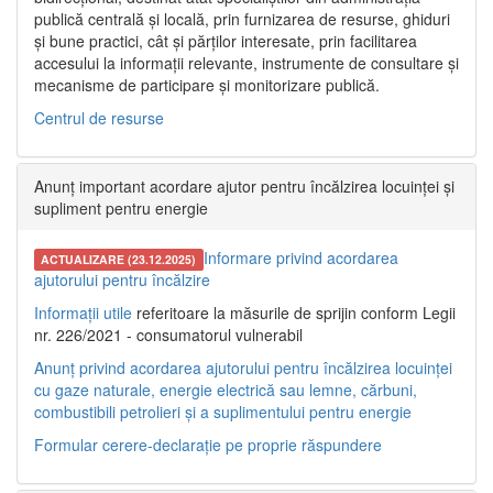
publică centrală și locală, prin furnizarea de resurse, ghiduri
și bune practici, cât și părților interesate, prin facilitarea
accesului la informații relevante, instrumente de consultare și
mecanisme de participare și monitorizare publică.
Centrul de resurse
Anunț important acordare ajutor pentru încălzirea locuinței și
supliment pentru energie
Informare privind acordarea
ACTUALIZARE (23.12.2025)
ajutorului pentru încălzire
Informații utile
referitoare la măsurile de sprijin conform Legii
nr. 226/2021 - consumatorul vulnerabil
Anunț privind acordarea ajutorului pentru încălzirea locuinței
cu gaze naturale, energie electrică sau lemne, cărbuni,
combustibili petrolieri și a suplimentului pentru energie
Formular cerere-declarație pe proprie răspundere