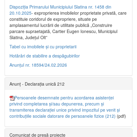
Dispoziția Primarului Municipiului Slatina nr. 1458 din
20.10.2025
- exproprierea imobilelor proprietate privată, care
constituie coridorul de expropriere, situate pe
amplasamentul lucrării de utilitate publică „Construire
parcare supraetajată, Cartier Eugen Ionescu, Municipiul
Slatina, Județul Olt”
Tabel cu imobilele și cu proprietarii
Hotărâri de stabilire a despăgubirilor
Anunțul nr. 18594/24.02.2026
Anunț - Declarația unică 212
Persoanele desemnate pentru acordarea asistenței
privind completarea și/sau depunerea, precum și
transmiterea declarației unice privind impozitul pe venit și
contribuțiile sociale datorare de persoanele fizice (212)
(pdf)
Comunicat de presă proiecte