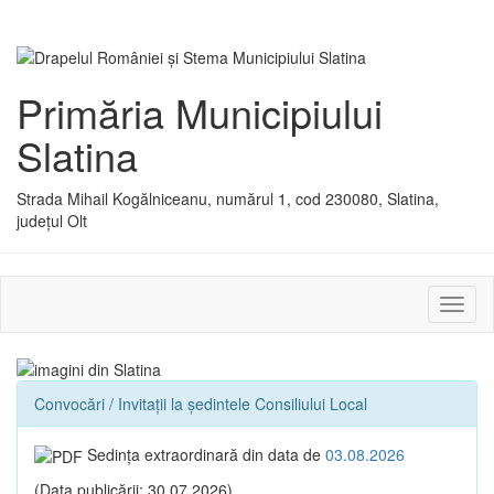
Primăria Municipiului
Slatina
Strada Mihail Kogălniceanu, numărul 1, cod 230080, Slatina,
județul Olt
Activ
sau
dezac
meniu
Convocări / Invitaţii la ședintele Consiliului Local
Sedinţa extraordinară din data de
03.08.2026
(Data publicării: 30.07.2026)