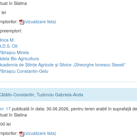
tuat în Slatina
 lei
mptorilor:
(vizualizare lista)
 preemptori:
linca M.
.D.S. Olt
ătrașcu Mirela
dela Bio Agricultura
cademia de Științe Agricole și Silvice „Gheorghe Ionescu Sisesti”
ătrașcu Constantin-Gelu
Cătălin-Constantin, Tudoroiu Gabriela-Anda
nr. 17
publicată în data: 30.06.2026, pentru teren arabil în suprafață d
tuat în Slatina
00 lei
mptorilor:
(vizualizare lista)