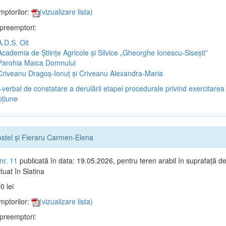
mptorilor:
(vizualizare lista)
 preemptori:
.D.S. Olt
cademia de Științe Agricole și Silvice „Gheorghe Ionescu-Sisești”
arohia Maica Domnului
riveanu Dragoș-Ionuț și Criveanu Alexandra-Maria
verbal de constatare a derulării etapei procedurale privind exercitarea 
țiune
ostel și Fieraru Carmen-Elena
nr. 11
publicată în data: 19.05.2026, pentru teren arabil în suprafață d
tuat în Slatina
0 lei
mptorilor:
(vizualizare lista)
 preemptori: