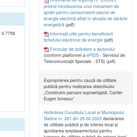
privind introducerea unui mecanism de
sprijin pentru consumatorii casnici de
energie electrică aflați în situația de sărăcie
energetică
(pdf)
e 0.7758
Informații utile pentru beneficiarii
tichetului electronic de energie
(pdf)
Formular de solicitare a ajutorului
(conform platformei a
ePIDS
- Serviciul de
Telecomunicații Speciale - STS) (pdf)
Exproprierea pentru cauză de utilitate
publică pentru realizarea obiectivului
„Construire parcare supraetajată, Cartier
Eugen Ionescu”
Hotărârea Consiliului Local al Municipiului
Slatina nr. 261 din 25.06.2025
declararea
de utilitate publică și de interes local și
aprobarea amplasamentului pentru
lucrarea de utilitate publică de interes local