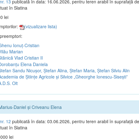
nr. 13
publicată în data: 16.06.2026, pentru teren arabil în suprafață d
tuat în Slatina
0 lei
mptorilor:
(vizualizare lista)
 preemptori:
henu Ionuț-Cristian
ilău Marian
tănică Vlad Cristian II
orobanțu Elena Daniela
tefan Sandu Nicușor, Ștefan Alina, Ștefan Maria, Ștefan Silviu Alin
cademia de Științe Agricole și Silvice „Gheorghe Ionescu-Sisești”
.D.S. Olt
Marius-Daniel și Criveanu Elena
nr. 12
publicată în data: 03.06.2026, pentru teren arabil în suprafață d
tuat în Slatina
000 lei