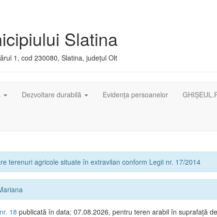
cipiului Slatina
rul 1, cod 230080, Slatina, județul Olt
ș
Dezvoltare durabilă
Evidența persoanelor
GHIȘEUL.
e terenuri agricole situate în extravilan conform Legii nr. 17/2014
Mariana
nr. 18
publicată în data: 07.08.2026, pentru teren arabil în suprafață d