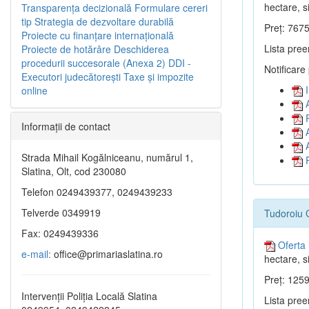
hectare, si
Transparenţa decizională
Formulare cereri
tip
Strategia de dezvoltare durabilă
Preț: 7675
Proiecte cu finanţare internaţională
Lista pree
Proiecte de hotărâre
Deschiderea
procedurii succesorale (Anexa 2)
DDI -
Notificare
Executori judecătorești
Taxe şi impozite
I
online
A
P
Informaţii de contact
A
A
Strada Mihail Kogălniceanu, numărul 1,
P
Slatina, Olt, cod 230080
Telefon 0249439377, 0249439233
Telverde 0349919
Tudoroiu 
Fax: 0249439336
Oferta 
e-mail:
office@primariaslatina.ro
hectare, si
Preț: 1259
Intervenții Poliția Locală Slatina
Lista pree