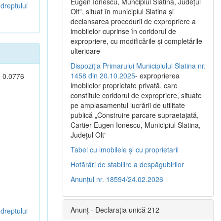
Eugen Ionescu, Muncipiul Slatina, Judeţul
dreptului
Olt”, situat în municipiul Slatina şi
declanşarea procedurii de expropriere a
imobilelor cuprinse în coridorul de
expropriere, cu modificările şi completările
ulterioare
Dispoziția Primarului Municipiului Slatina nr.
1458 din 20.10.2025
- exproprierea
e 0.0776
imobilelor proprietate privată, care
constituie coridorul de expropriere, situate
pe amplasamentul lucrării de utilitate
publică „Construire parcare supraetajată,
Cartier Eugen Ionescu, Municipiul Slatina,
Județul Olt”
Tabel cu imobilele și cu proprietarii
Hotărâri de stabilire a despăgubirilor
Anunțul nr. 18594/24.02.2026
Anunț - Declarația unică 212
dreptului