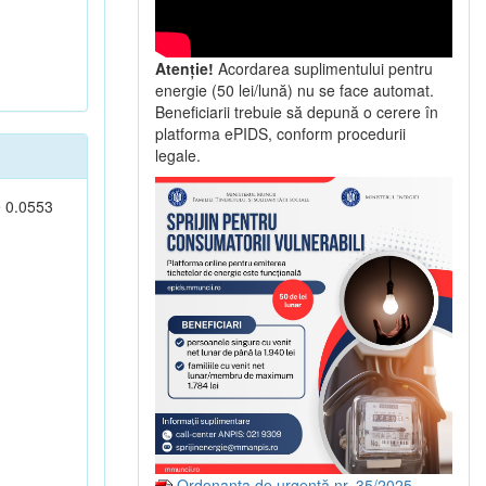
Atenție!
Acordarea suplimentului pentru
energie (50 lei/lună) nu se face automat.
Beneficiarii trebuie să depună o cerere în
platforma ePIDS, conform procedurii
legale.
e 0.0553
Ordonanța de urgență nr. 35/2025