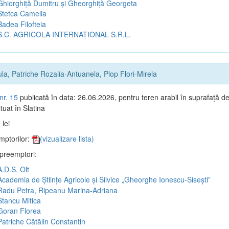
hiorghiță Dumitru și Gheorghiță Georgeta
tetca Camelia
adea Filofteia
.C. AGRICOLA INTERNAȚIONAL S.R.L.
a, Patriche Rozalia-Antuanela, Plop Flori-Mirela
nr. 15
publicată în data: 26.06.2026, pentru teren arabil în suprafață d
tuat în Slatina
 lei
mptorilor:
(vizualizare lista)
 preemptori:
.D.S. Olt
cademia de Științe Agricole și Silvice „Gheorghe Ionescu-Sisești”
adu Petra, Ripeanu Marina-Adriana
tancu Mitica
oran Florea
atriche Cătălin Constantin