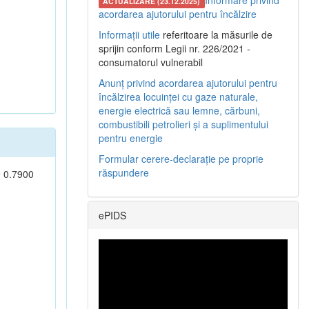
Informare privind
ACTUALIZARE (23.12.2025)
acordarea ajutorului pentru încălzire
Informații utile
referitoare la măsurile de
sprijin conform Legii nr. 226/2021 -
consumatorul vulnerabil
Anunț privind acordarea ajutorului pentru
încălzirea locuinței cu gaze naturale,
energie electrică sau lemne, cărbuni,
combustibili petrolieri și a suplimentului
pentru energie
Formular cerere-declarație pe proprie
răspundere
e 0.7900
ePIDS