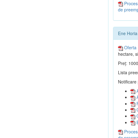
Proces-
de preemp
Ene Horia
Oferta 
hectare, si
Preț: 1000
Lista pree
Notificare
A
A
F
G
O
E
Proces-
de preemp