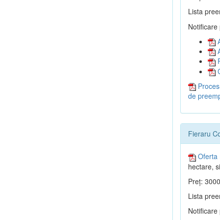
Lista pree
Notificare
A
A
P
C
Proces-
de preemp
Fieraru C
Oferta 
hectare, si
Preț: 3000
Lista pree
Notificare