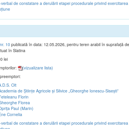
verbal de constatare a derulării etapei procedurale privind exercitarea 
țiune
nr. 10
publicată în data: 12.05.2026, pentru teren arabil în suprafață d
tuat în Slatina
0 lei
mptorilor:
(vizualizare lista)
 preemptori:
.D.S. Olt
cademia de Științe Agricole și Silvice „Gheorghe Ionescu-Sisești”
eteleanu Florin
heorghe Florea
prița Paul (Marin)
ne Cornelia
verbal de constatare a derulării etapei procedurale privind exercitarea 
țiune