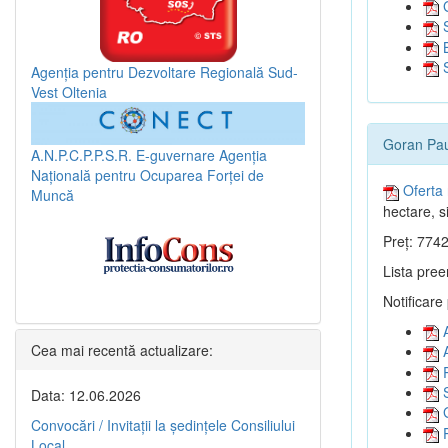
G
S
B
S
Agenția pentru Dezvoltare Regională Sud-
Vest Oltenia
Goran Paul
A.N.P.C.P.P.S.R.
E-guvernare
Agenția
Națională pentru Ocuparea Forței de
Oferta 
Muncă
hectare, si
Preț: 7742
Lista pree
Notificare
A
Cea mai recentă actualizare:
A
R
S
Data: 12.06.2026
G
Convocări / Invitaţii la şedinţele Consiliului
P
Local