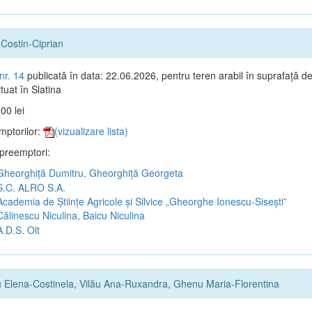
Costin-Ciprian
nr. 14
publicată în data: 22.06.2026, pentru teren arabil în suprafață d
tuat în Slatina
00 lei
mptorilor:
(vizualizare lista)
 preemptori:
heorghiță Dumitru, Gheorghiță Georgeta
.C. ALRO S.A.
cademia de Științe Agricole și Silvice „Gheorghe Ionescu-Sisești”
ălinescu Niculina, Baicu Niculina
.D.S. Olt
 Elena-Costinela, Vilău Ana-Ruxandra, Ghenu Maria-Florentina