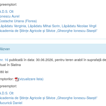
 preemptori:
.D.S. Olt
onescu Aurel
ostache Uriana (Florea)
ăpădatu Verginia, Lăpădatu Mihai Sorin, Lăpădatu Nicolae Virgil
cademia de Științe Agricole și Silvice „Gheorghe Ionescu-Sisești”
Răzvan
nr. 16
publicată în data: 30.06.2026, pentru teren arabil în suprafață d
tuat în Slatina
80 lei
mptorilor:
(vizualizare lista)
 preemptori:
.D.S. Olt
cademia de Științe Agricole și Silvice „Gheorghe Ionescu-Sisești”
ucurică Daniel