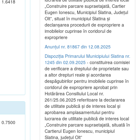
e 1.6418
„Construire parcare supraetajată, Cartier
Eugen Ionescu, Municipiul Slatina, Județul
Olt”, situat în municipiul Slatina și
declanșarea procedurii de expropriere a
imobilelor cuprinse în coridorul de
expropriere
Anunțul nr. 81867 din 12.08.2025
Dispoziția Primarului Municipiului Slatina nr.
1245 din 02.09.2025
- constituirea comisiei
de verificare a dreptului de proprietate sau
a altor drepturi reale și acordarea
despăgubirilor pentru imobilele cuprinse în
coridorul de expropriere aprobat prin
Hotărârea Consiliului Local nr.
261/25.06.2025 referitoare la declararea
de utilitate publică și de interes local și
aprobarea amplasamentului pentru
lucrarea de utilitate publică de interes local
e 0.7500
„Construire parcare supraetajată, situată în
Cartierul Eugen Ionescu, municipiul
Slatina, județul Olt”