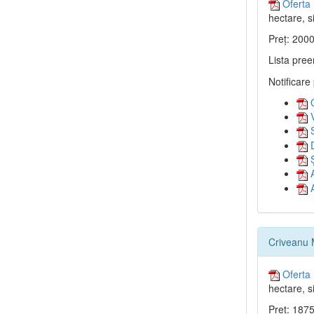
Oferta 
hectare, si
Preț: 2000
Lista pree
Notificare
G
V
S
D
Ș
A
A
Criveanu 
Oferta 
hectare, si
Preț: 1875