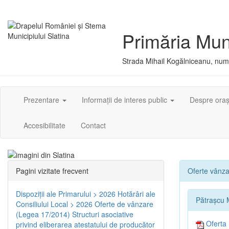
Primăria Muni
Strada Mihail Kogălniceanu, numă
Prezentare
Informații de interes public
Despre ora
Accesibilitate
Contact
Pagini vizitate frecvent
Oferte vânzar
Dispoziţii ale Primarului > 2026
Hotărâri ale
Pătrașcu 
Consiliului Local > 2026
Oferte de vânzare
(Legea 17/2014)
Structuri asociative
Oferta 
privind eliberarea atestatului de producător