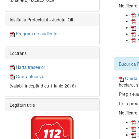
0249954, 0249422245
Notificare
A
Instituția Prefectului - Județul Olt
I
C
Program de audiențe
L
A
Loctrans
Bucurică 
Harta traseelor
Orar autobuze
Oferta 
hectare, si
(valabil începând cu 1 iunie 2018)
Preț: 1469
Lista pree
Legături utile
Notificare
A
A
B