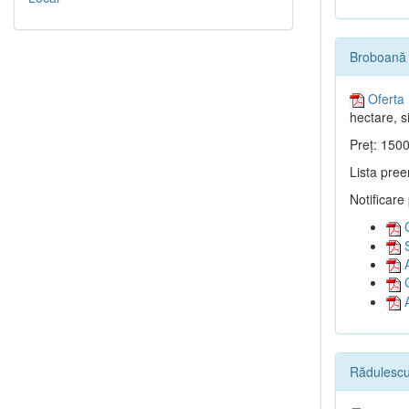
Broboană 
Oferta 
hectare, si
Preț: 1500
Lista pree
Notificare
G
S
A
C
A
Rădulescu