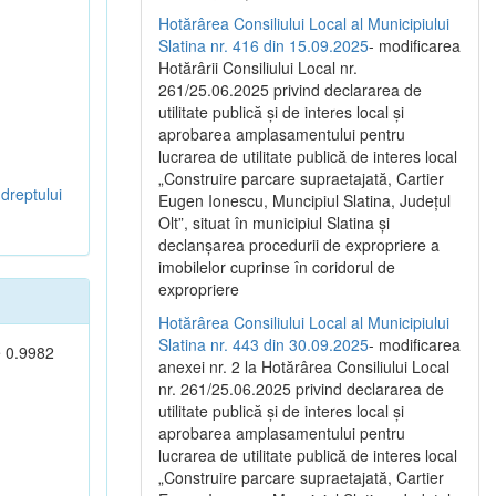
Hotărârea Consiliului Local al Municipiului
Slatina nr. 416 din 15.09.2025
- modificarea
Hotărârii Consiliului Local nr.
261/25.06.2025 privind declararea de
utilitate publică și de interes local și
aprobarea amplasamentului pentru
lucrarea de utilitate publică de interes local
„Construire parcare supraetajată, Cartier
dreptului
Eugen Ionescu, Muncipiul Slatina, Județul
Olt”, situat în municipiul Slatina și
declanșarea procedurii de expropriere a
imobilelor cuprinse în coridorul de
expropriere
Hotărârea Consiliului Local al Municipiului
Slatina nr. 443 din 30.09.2025
- modificarea
e 0.9982
anexei nr. 2 la Hotărârea Consiliului Local
nr. 261/25.06.2025 privind declararea de
utilitate publică şi de interes local şi
aprobarea amplasamentului pentru
lucrarea de utilitate publică de interes local
„Construire parcare supraetajată, Cartier