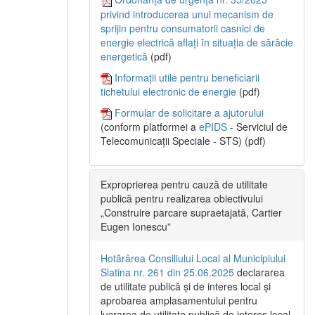
privind introducerea unui mecanism de
sprijin pentru consumatorii casnici de
energie electrică aflați în situația de sărăcie
energetică
(pdf)
Informații utile pentru beneficiarii
tichetului electronic de energie
(pdf)
Formular de solicitare a ajutorului
(conform platformei a
ePIDS
- Serviciul de
Telecomunicații Speciale - STS) (pdf)
Exproprierea pentru cauză de utilitate
publică pentru realizarea obiectivului
„Construire parcare supraetajată, Cartier
Eugen Ionescu”
Hotărârea Consiliului Local al Municipiului
Slatina nr. 261 din 25.06.2025
declararea
de utilitate publică și de interes local și
aprobarea amplasamentului pentru
lucrarea de utilitate publică de interes local