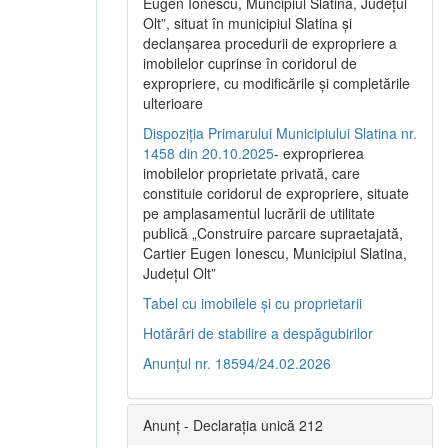
Eugen Ionescu, Muncipiul Slatina, Judeţul
Olt”, situat în municipiul Slatina şi
declanşarea procedurii de expropriere a
imobilelor cuprinse în coridorul de
expropriere, cu modificările şi completările
ulterioare
Dispoziția Primarului Municipiului Slatina nr.
1458 din 20.10.2025
- exproprierea
imobilelor proprietate privată, care
constituie coridorul de expropriere, situate
pe amplasamentul lucrării de utilitate
publică „Construire parcare supraetajată,
Cartier Eugen Ionescu, Municipiul Slatina,
Județul Olt”
Tabel cu imobilele și cu proprietarii
Hotărâri de stabilire a despăgubirilor
Anunțul nr. 18594/24.02.2026
Anunț - Declarația unică 212