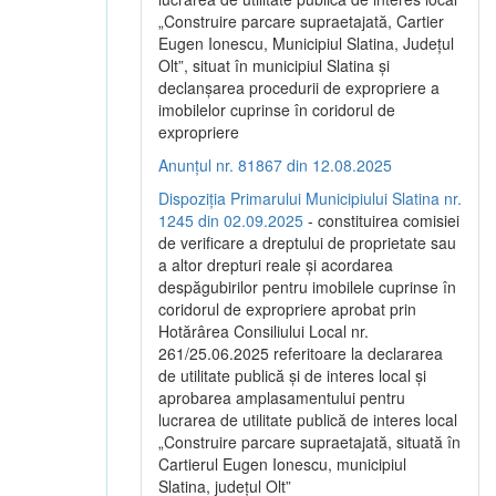
„Construire parcare supraetajată, Cartier
Eugen Ionescu, Municipiul Slatina, Județul
Olt”, situat în municipiul Slatina și
declanșarea procedurii de expropriere a
imobilelor cuprinse în coridorul de
expropriere
Anunțul nr. 81867 din 12.08.2025
Dispoziția Primarului Municipiului Slatina nr.
1245 din 02.09.2025
- constituirea comisiei
de verificare a dreptului de proprietate sau
a altor drepturi reale și acordarea
despăgubirilor pentru imobilele cuprinse în
coridorul de expropriere aprobat prin
Hotărârea Consiliului Local nr.
261/25.06.2025 referitoare la declararea
de utilitate publică și de interes local și
aprobarea amplasamentului pentru
lucrarea de utilitate publică de interes local
„Construire parcare supraetajată, situată în
Cartierul Eugen Ionescu, municipiul
Slatina, județul Olt”