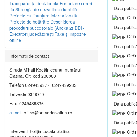
Transparenţa decizională
Formulare cereri
(Data publică
tip
Strategia de dezvoltare durabilă
Proiecte cu finanţare internaţională
Ordin
Proiecte de hotărâre
Deschiderea
(Data publică
procedurii succesorale (Anexa 2)
DDI -
Executori judecătorești
Taxe şi impozite
Ordin
online
(Data publică
Ordin
Informaţii de contact
(Data publică
Strada Mihail Kogălniceanu, numărul 1,
Ordin
Slatina, Olt, cod 230080
(Data publică
Telefon 0249439377, 0249439233
Ordin
Telverde 0349919
Fax: 0249439336
(Data publică
e-mail:
office@primariaslatina.ro
Ordin
(Data publică
Intervenții Poliția Locală Slatina
Ordin