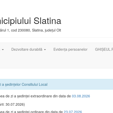
cipiului Slatina
rul 1, cod 230080, Slatina, județul Olt
ș
Dezvoltare durabilă
Evidența persoanelor
GHIȘEUL.
 a ședințelor Consiliului Local
ea de zi a şedinţei extraordinare din data de
03.08.2026
rii: 30.07.2026)
ea de zi a şedinţei ordinare din data de
23.07.2026