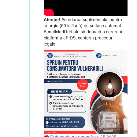
Atenție!
Acordarea suplimentului pentru
energie (50 lei/lună) nu se face automat.
Beneficiarii trebuie să depună o cerere în
platforma ePIDS, conform procedurii
legale.
Ordonanța de urgență nr. 35/2025