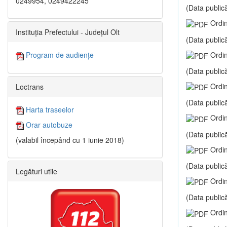
0249954, 0249422245
(Data publică
Ordin
Instituția Prefectului - Județul Olt
(Data publică
Ordin
Program de audiențe
(Data publică
Ordin
Loctrans
(Data publică
Harta traseelor
Ordin
Orar autobuze
(Data publică
(valabil începând cu 1 iunie 2018)
Ordin
(Data publică
Legături utile
Ordin
(Data publică
Ordin