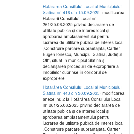
Hotărârea Consiliului Local al Municipiului
Slatina nr. 416 din 15.09.2025
- modificarea
Hotărârii Consiliului Local nr.
261/25.06.2025 privind declararea de
utilitate publică și de interes local și
aprobarea amplasamentului pentru
lucrarea de utilitate publică de interes local
„Construire parcare supraetajată, Cartier
Eugen Ionescu, Muncipiul Slatina, Județul
Olt”, situat în municipiul Slatina și
declanșarea procedurii de expropriere a
imobilelor cuprinse în coridorul de
expropriere
Hotărârea Consiliului Local al Municipiului
Slatina nr. 443 din 30.09.2025
- modificarea
anexei nr. 2 la Hotărârea Consiliului Local
nr. 261/25.06.2025 privind declararea de
utilitate publică şi de interes local şi
aprobarea amplasamentului pentru
lucrarea de utilitate publică de interes local
„Construire parcare supraetajată, Cartier