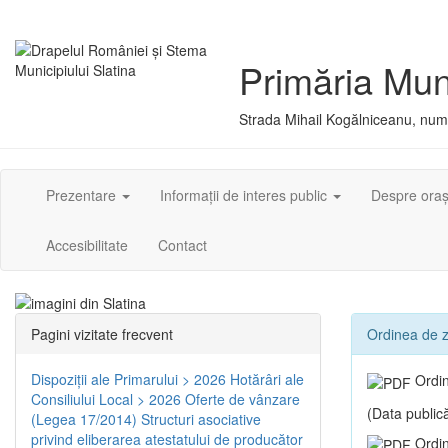
Primăria Muni
Strada Mihail Kogălniceanu, numă
Prezentare
Informații de interes public
Despre ora
Accesibilitate
Contact
Pagini vizitate frecvent
Ordinea de zi
Dispoziţii ale Primarului > 2026
Hotărâri ale
Ordin
Consiliului Local > 2026
Oferte de vânzare
(Data publică
(Legea 17/2014)
Structuri asociative
privind eliberarea atestatului de producător
Ordin