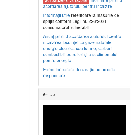
Informare privind
ACTUALIZARE (23.12.2025)
acordarea ajutorului pentru încălzire
Informații utile
referitoare la măsurile de
sprijin conform Legii nr. 226/2021 -
consumatorul vulnerabil
Anunț privind acordarea ajutorului pentru
încălzirea locuinței cu gaze naturale,
energie electrică sau lemne, cărbuni,
combustibili petrolieri și a suplimentului
pentru energie
Formular cerere-declarație pe proprie
răspundere
ePIDS