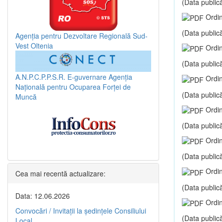
(Data publică
Ordin
(Data publică
Agenția pentru Dezvoltare Regională Sud-
Vest Oltenia
Ordin
(Data publică
A.N.P.C.P.P.S.R.
E-guvernare
Agenția
Ordin
Națională pentru Ocuparea Forței de
(Data publică
Muncă
Ordin
(Data publică
Ordin
(Data publică
Ordin
Cea mai recentă actualizare:
(Data publică
Data: 12.06.2026
Ordin
Convocări / Invitaţii la şedinţele Consiliului
(Data publică
Local