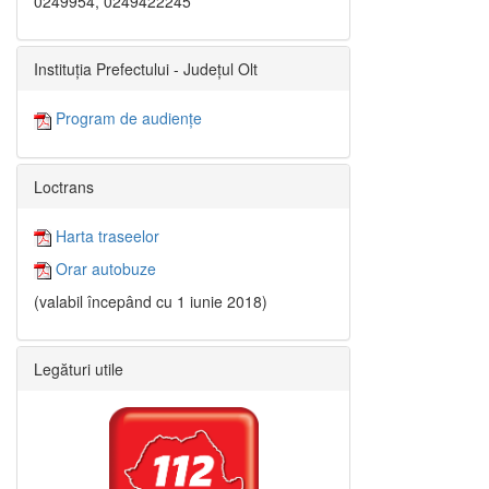
0249954, 0249422245
Instituția Prefectului - Județul Olt
Program de audiențe
Loctrans
Harta traseelor
Orar autobuze
(valabil începând cu 1 iunie 2018)
Legături utile