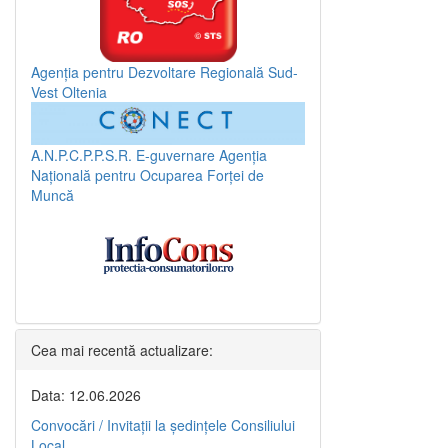
Agenția pentru Dezvoltare Regională Sud-
Vest Oltenia
A.N.P.C.P.P.S.R.
E-guvernare
Agenția
Națională pentru Ocuparea Forței de
Muncă
Cea mai recentă actualizare:
Data: 12.06.2026
Convocări / Invitaţii la şedinţele Consiliului
Local