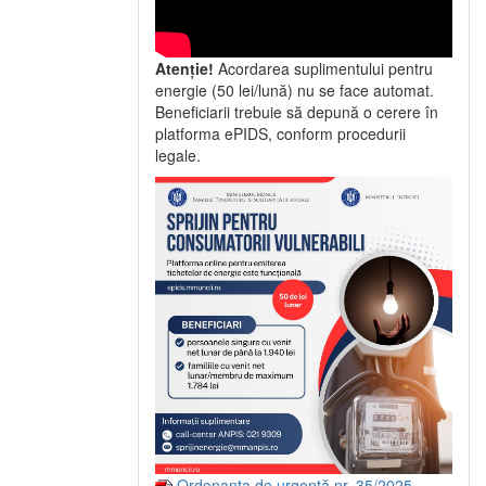
Atenție!
Acordarea suplimentului pentru
energie (50 lei/lună) nu se face automat.
Beneficiarii trebuie să depună o cerere în
platforma ePIDS, conform procedurii
legale.
Ordonanța de urgență nr. 35/2025