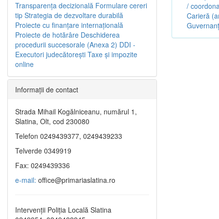
Transparenţa decizională
Formulare cereri
/ coordona
tip
Strategia de dezvoltare durabilă
Carieră (a
Proiecte cu finanţare internaţională
Guvernanț
Proiecte de hotărâre
Deschiderea
procedurii succesorale (Anexa 2)
DDI -
Executori judecătorești
Taxe şi impozite
online
Informaţii de contact
Strada Mihail Kogălniceanu, numărul 1,
Slatina, Olt, cod 230080
Telefon 0249439377, 0249439233
Telverde 0349919
Fax: 0249439336
e-mail:
office@primariaslatina.ro
Intervenții Poliția Locală Slatina