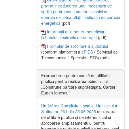
privind introducerea unui mecanism de
sprijin pentru consumatorii casnici de
energie electrică aflați în situația de sărăcie
energetică
(pdf)
Informații utile pentru beneficiarii
tichetului electronic de energie
(pdf)
Formular de solicitare a ajutorului
(conform platformei a
ePIDS
- Serviciul de
Telecomunicații Speciale - STS) (pdf)
Exproprierea pentru cauză de utilitate
publică pentru realizarea obiectivului
„Construire parcare supraetajată, Cartier
Eugen Ionescu”
Hotărârea Consiliului Local al Municipiului
Slatina nr. 261 din 25.06.2025
declararea
de utilitate publică și de interes local și
aprobarea amplasamentului pentru
lucrarea de utilitate publică de interes local