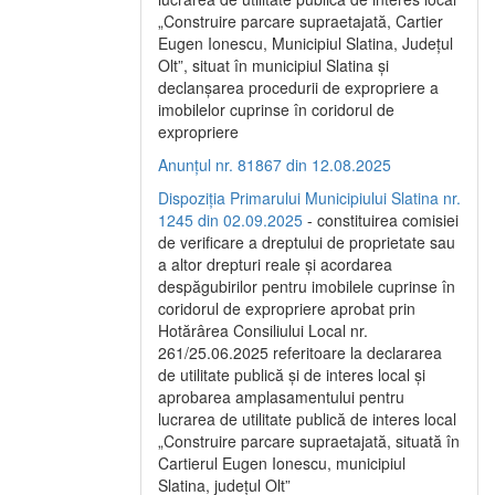
„Construire parcare supraetajată, Cartier
Eugen Ionescu, Municipiul Slatina, Județul
Olt”, situat în municipiul Slatina și
declanșarea procedurii de expropriere a
imobilelor cuprinse în coridorul de
expropriere
Anunțul nr. 81867 din 12.08.2025
Dispoziția Primarului Municipiului Slatina nr.
1245 din 02.09.2025
- constituirea comisiei
de verificare a dreptului de proprietate sau
a altor drepturi reale și acordarea
despăgubirilor pentru imobilele cuprinse în
coridorul de expropriere aprobat prin
Hotărârea Consiliului Local nr.
261/25.06.2025 referitoare la declararea
de utilitate publică și de interes local și
aprobarea amplasamentului pentru
lucrarea de utilitate publică de interes local
„Construire parcare supraetajată, situată în
Cartierul Eugen Ionescu, municipiul
Slatina, județul Olt”