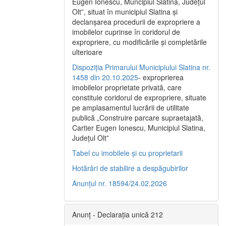
Eugen Ionescu, Muncipiul Slatina, Judeţul
Olt”, situat în municipiul Slatina şi
declanşarea procedurii de expropriere a
imobilelor cuprinse în coridorul de
expropriere, cu modificările şi completările
ulterioare
Dispoziția Primarului Municipiului Slatina nr.
1458 din 20.10.2025
- exproprierea
imobilelor proprietate privată, care
constituie coridorul de expropriere, situate
pe amplasamentul lucrării de utilitate
publică „Construire parcare supraetajată,
Cartier Eugen Ionescu, Municipiul Slatina,
Județul Olt”
Tabel cu imobilele și cu proprietarii
Hotărâri de stabilire a despăgubirilor
Anunțul nr. 18594/24.02.2026
Anunț - Declarația unică 212