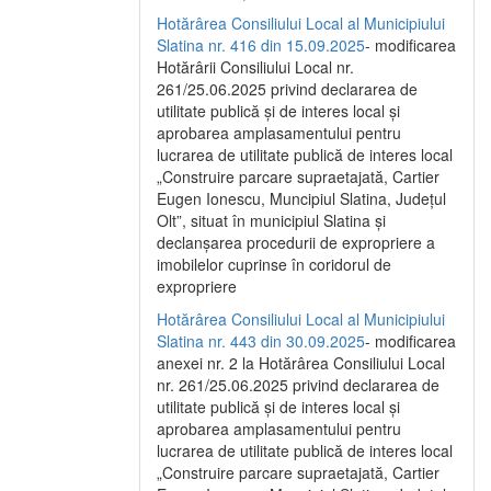
Hotărârea Consiliului Local al Municipiului
Slatina nr. 416 din 15.09.2025
- modificarea
Hotărârii Consiliului Local nr.
261/25.06.2025 privind declararea de
utilitate publică și de interes local și
aprobarea amplasamentului pentru
lucrarea de utilitate publică de interes local
„Construire parcare supraetajată, Cartier
Eugen Ionescu, Muncipiul Slatina, Județul
Olt”, situat în municipiul Slatina și
declanșarea procedurii de expropriere a
imobilelor cuprinse în coridorul de
expropriere
Hotărârea Consiliului Local al Municipiului
Slatina nr. 443 din 30.09.2025
- modificarea
anexei nr. 2 la Hotărârea Consiliului Local
nr. 261/25.06.2025 privind declararea de
utilitate publică şi de interes local şi
aprobarea amplasamentului pentru
lucrarea de utilitate publică de interes local
„Construire parcare supraetajată, Cartier