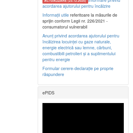
Informare privind
ACTUALIZARE (23.12.2025)
acordarea ajutorului pentru încălzire
Informații utile
referitoare la măsurile de
sprijin conform Legii nr. 226/2021 -
consumatorul vulnerabil
Anunț privind acordarea ajutorului pentru
încălzirea locuinței cu gaze naturale,
energie electrică sau lemne, cărbuni,
combustibili petrolieri și a suplimentului
pentru energie
Formular cerere-declarație pe proprie
răspundere
ePIDS