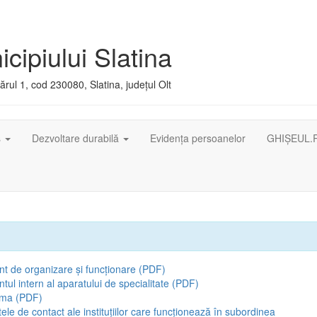
cipiului Slatina
rul 1, cod 230080, Slatina, județul Olt
ș
Dezvoltare durabilă
Evidența persoanelor
GHIȘEUL.
t de organizare și funcționare (PDF)
ul intern al aparatului de specialitate (PDF)
ama (PDF)
tele de contact ale instituțiilor care funcționează în subordinea