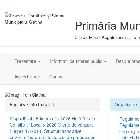
Primăria Muni
Strada Mihail Kogălniceanu, numă
Prezentare
Informații de interes public
Despre ora
Accesibilitate
Contact
Pagini vizitate frecvent
Organizare
Dispoziţii ale Primarului > 2026
Hotărâri ale
Regulamen
Consiliului Local > 2026
Oferte de vânzare
Regulament
(Legea 17/2014)
Structuri asociative
Organigr
privind eliberarea atestatului de producător
Lista și da