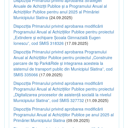
Dispoziția Primarului privind aprobarea Strategiei
Anuale de Achiziții Publice și a Programului Anual al
Achizițiilor Publice pentru anul 2025 al Primăriei
Municipiului Slatina
(24.09.2025)
Dispoziția Primarului privind aprobarea modificării
Programului Anual al Achizițiilor Publice pentru proiectul
„Extindere și echipare Școala Gimnazială Eugen
Ionescu”, cod SMIS 318326
(17.09.2025)
Dispoziția Primarului privind aprobarea Programului
Anual al Achizițiilor Publice pentru proiectul „Construire
parcare de tip Park&Ride și integrarea acesteia la
sistemul de transport public din Municipiul Slatina”, cod
SMIS 335066
(17.09.2025)
Dispoziția Primarului privind aprobarea modificării
Programului Anual al Achizițiilor Publice pentru proiectul
„Digitalizarea proceselor de asistență socială la nivelul
Municipiului Slatina”, cod SMIS 327732
(11.09.2025)
Dispoziția Primarului privind aprobarea modificării
Programului Anual al Achizițiilor Publice pe anul 2025 al
Primăriei Municipiului Slatina
(09.09.2025)