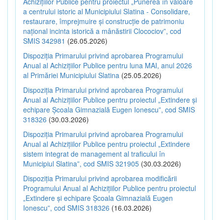
Achizițiilor Publice pentru proiectul „Punerea în valoare
a centrului istoric al Municipiului Slatina - Consolidare,
restaurare, împrejmuire și construcție de patrimoniu
național incinta istorică a mânăstirii Clocociov”, cod
SMIS 342981
(26.05.2026)
Dispoziția Primarului privind aprobarea Programului
Anual al Achizițiilor Publice pentru luna MAI, anul 2026
al Primăriei Municipiului Slatina
(25.05.2026)
Dispoziția Primarului privind aprobarea Programului
Anual al Achizițiilor Publice pentru proiectul „Extindere și
echipare Școala Gimnazială Eugen Ionescu”, cod SMIS
318326
(30.03.2026)
Dispoziția Primarului privind aprobarea Programului
Anual al Achizițiilor Publice pentru proiectul „Extindere
sistem integrat de management al traficului în
Municipiul Slatina”, cod SMIS 321905
(30.03.2026)
Dispoziția Primarului privind aprobarea modificării
Programului Anual al Achizițiilor Publice pentru proiectul
„Extindere și echipare Școala Gimnazială Eugen
Ionescu”, cod SMIS 318326
(16.03.2026)