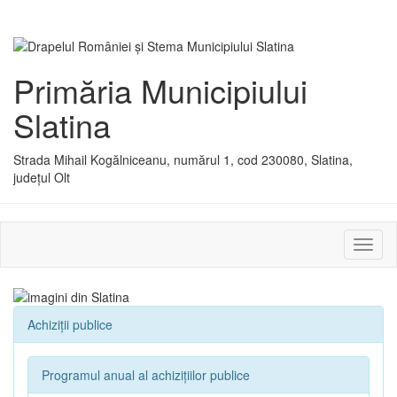
Primăria Municipiului
Slatina
Strada Mihail Kogălniceanu, numărul 1, cod 230080, Slatina,
județul Olt
Activ
sau
dezac
meniu
Achiziții publice
Programul anual al achizițiilor publice