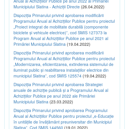
Anual al Achizițiilor Publice pe anul 2022 al Primăriei
Municipiului Slatina - Achiziții Directe
(26.04.2022)
Dispoziția Primarului privind aprobarea modificării
Programului Anual al Achizițiilor Publice pentru proiectul
„Proiect integrat de mobilitate durabilă (componente
biciclete și vehicule electrice)”, cod SMIS 127373 la
Program Anual al Achizițiilor Publice pe anul 2021 al
Primăriei Municipiului Slatina
(19.04.2022)
Dispoziția Primarului privind aprobarea modificării
Programului Anual al Achizițiilor Publice pentru proiectul
„Modernizarea, eficientizarea, extinderea sistemului de
iluminat public și reabilitarea instalațiilor electrice din
municipiul Slatina”, cod SMIS 125574
(19.04.2022)
Dispoziția Primarului privind aprobarea Strategiei
anuale de achiziție publică și a Programului Anual al
Achizițiilor Publice pe anul 2022 ale Primăriei
Municipiului Slatina
(23.03.2022)
Dispoziția Primarului privind aprobarea Programului
Anual al Achizițiilor Publice pentru proiectul „e-Educație
în unitățile de învățământ preuniversitar din Municipiul
Slatina”, Cod SMIS 144560
(19.01.2022)