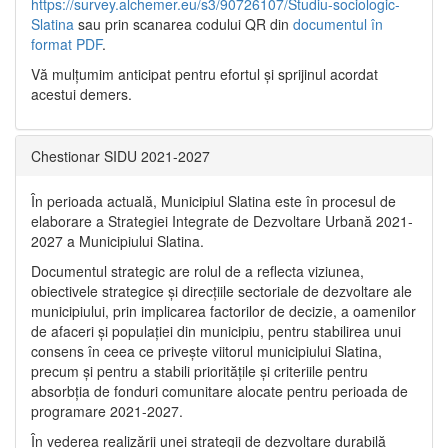
https://survey.alchemer.eu/s3/90726107/Studiu-sociologic-
Slatina
sau prin scanarea codului QR din
documentul în
format PDF
.
Vă mulţumim anticipat pentru efortul şi sprijinul acordat
acestui demers.
Chestionar SIDU 2021-2027
În perioada actuală, Municipiul Slatina este în procesul de
elaborare a Strategiei Integrate de Dezvoltare Urbană 2021‐
2027 a Municipiului Slatina.
Documentul strategic are rolul de a reflecta viziunea,
obiectivele strategice și direcțiile sectoriale de dezvoltare ale
municipiului, prin implicarea factorilor de decizie, a oamenilor
de afaceri și populației din municipiu, pentru stabilirea unui
consens în ceea ce privește viitorul municipiului Slatina,
precum și pentru a stabili prioritățile și criteriile pentru
absorbția de fonduri comunitare alocate pentru perioada de
programare 2021-2027.
În vederea realizării unei strategii de dezvoltare durabilă