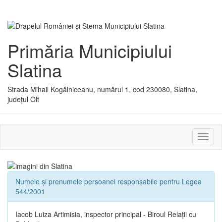
Primăria Municipiului
Slatina
Strada Mihail Kogălniceanu, numărul 1, cod 230080, Slatina,
județul Olt
Activ
sau
dezac
meniu
Numele și prenumele persoanei responsabile pentru Legea
544/2001
Iacob Luiza Artimisia, inspector principal - Biroul Relații cu