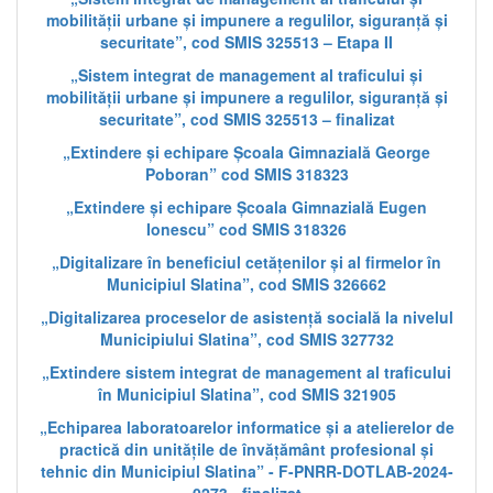
mobilității urbane și impunere a regulilor, siguranță și
securitate”, cod SMIS 325513 – Etapa II
„Sistem integrat de management al traficului și
mobilității urbane și impunere a regulilor, siguranță și
securitate”, cod SMIS 325513 – finalizat
„Extindere și echipare Școala Gimnazială George
Poboran” cod SMIS 318323
„Extindere și echipare Școala Gimnazială Eugen
Ionescu” cod SMIS 318326
„Digitalizare în beneficiul cetățenilor și al firmelor în
Municipiul Slatina”, cod SMIS 326662
„Digitalizarea proceselor de asistență socială la nivelul
Municipiului Slatina”, cod SMIS 327732
„Extindere sistem integrat de management al traficului
în Municipiul Slatina”, cod SMIS 321905
„Echiparea laboratoarelor informatice și a atelierelor de
practică din unitățile de învățământ profesional și
tehnic din Municipiul Slatina” - F-PNRR-DOTLAB-2024-
0273 - finalizat