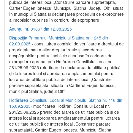
publică de interes local „Construire parcare supraetajată,
Cartier Eugen Ionescu, Municipiul Slatina, Județul Olt”, situat
în municipiul Slatina și declanșarea procedurii de expropriere
a imobilelor cuprinse în coridorul de expropriere
Anunțul nr. 81867 din 12.08.2025
Dispoziția Primarului Municipiului Slatina nr. 1245 din
02.09.2025
- constituirea comisiei de verificare a dreptului de
proprietate sau a altor drepturi reale și acordarea
despăgubirilor pentru imobilele cuprinse în coridorul de
expropriere aprobat prin Hotărârea Consiliului Local nr.
261/25.06.2025 referitoare la declararea de utilitate publică
și de interes local și aprobarea amplasamentului pentru
lucrarea de utilitate publică de interes local „Construire
parcare supraetajată, situată în Cartierul Eugen Ionescu,
municipiul Slatina, județul Olt”
Hotărârea Consiliului Local al Municipiului Slatina nr. 416 din
15.09.2025
- modificarea Hotărârii Consiliului Local nr.
261/25.06.2025 privind declararea de utilitate publică și de
interes local și aprobarea amplasamentului pentru lucrarea
de utilitate publică de interes local „Construire parcare
supraetajată, Cartier Eugen Ionescu, Muncipiul Slatina,