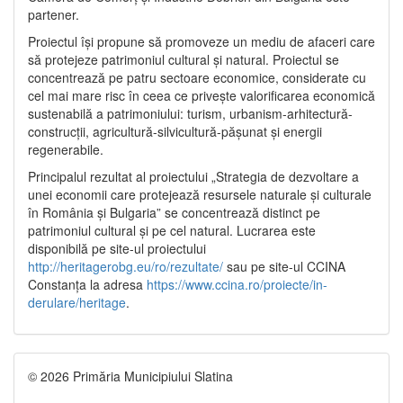
partener.
Proiectul își propune să promoveze un mediu de afaceri care
să protejeze patrimoniul cultural și natural. Proiectul se
concentrează pe patru sectoare economice, considerate cu
cel mai mare risc în ceea ce privește valorificarea economică
sustenabilă a patrimoniului: turism, urbanism-arhitectură-
construcții, agricultură-silvicultură-pășunat și energii
regenerabile.
Principalul rezultat al proiectului „Strategia de dezvoltare a
unei economii care protejează resursele naturale și culturale
în România și Bulgaria” se concentrează distinct pe
patrimoniul cultural și pe cel natural. Lucrarea este
disponibilă pe site-ul proiectului
http://heritagerobg.eu/ro/rezultate/
sau pe site-ul CCINA
Constanța la adresa
https://www.ccina.ro/proiecte/in-
derulare/heritage
.
© 2026 Primăria Municipiului Slatina