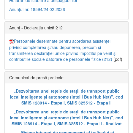
Hotărâri de stabilire a despăgubirilor
Anunțul nr. 18594/24.02.2026
Anunț - Declarația unică 212
Persoanele desemnate pentru acordarea asistenței
privind completarea și/sau depunerea, precum și
transmiterea declarației unice privind impozitul pe venit și
contribuțiile sociale datorare de persoanele fizice (212)
(pdf)
Comunicat de presă proiecte
„Dezvoltarea unei rețele de stații de transport public
local inteligente și autonome (Intelli Bus Hub Net)”, cod
SMIS 128914 - Etapa I, SMIS 325512 - Etapa II
„Dezvoltarea unei rețele de stații de transport public
local inteligente și autonome (Intelli Bus Hub Net)”, cod
SMIS 128914 - Etapa I, SMIS 325512 - Etapa II - finalizat
„Sistem integrat de management al traficului și