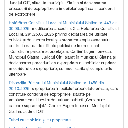
Județul Olt”, situat în municipiul Slatina și declanșarea
procedurii de expropriere a imobilelor cuprinse în coridorul
de expropriere
Hotărârea Consiliului Local al Municipiului Slatina nr. 443 din
30.09.2025
- modificarea anexei nr. 2 la Hotărârea Consiliului
Local nr. 261/25.06.2025 privind declararea de utilitate
publică şi de interes local şi aprobarea amplasamentului
pentru lucrarea de utilitate publică de interes local
„Construire parcare supraetajată, Cartier Eugen Ionescu,
Muncipiul Slatina, Judeţul Olt”, situat în municipiul Slatina şi
declanşarea procedurii de expropriere a imobilelor cuprinse
în coridorul de expropriere, cu modificările şi completările
ulterioare
Dispoziția Primarului Municipiului Slatina nr. 1458 din
20.10.2025
- exproprierea imobilelor proprietate privată, care
constituie coridorul de expropriere, situate pe
amplasamentul lucrării de utilitate publică „Construire
parcare supraetajată, Cartier Eugen Ionescu, Municipiul
Slatina, Județul Olt”
Tabel cu imobilele și cu proprietarii