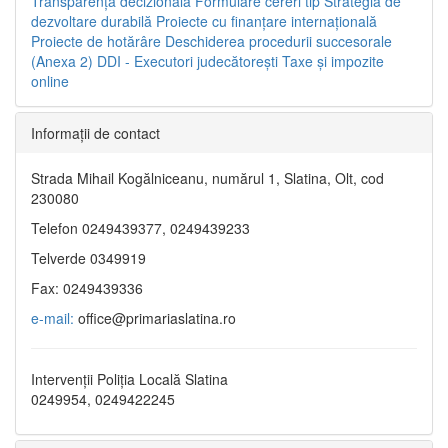
Transparenţa decizională
Formulare cereri tip
Strategia de
dezvoltare durabilă
Proiecte cu finanţare internaţională
Proiecte de hotărâre
Deschiderea procedurii succesorale
(Anexa 2)
DDI - Executori judecătorești
Taxe şi impozite
online
Informaţii de contact
Strada Mihail Kogălniceanu, numărul 1, Slatina, Olt, cod
230080
Telefon 0249439377, 0249439233
Telverde 0349919
Fax: 0249439336
e-mail:
office@primariaslatina.ro
Intervenții Poliția Locală Slatina
0249954, 0249422245