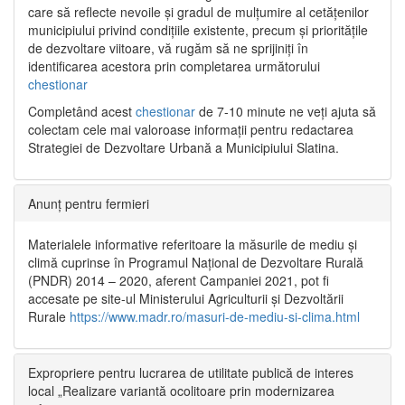
care să reflecte nevoile și gradul de mulțumire al cetățenilor
municipiului privind condițiile existente, precum și prioritățile
de dezvoltare viitoare, vă rugăm să ne sprijiniți în
identificarea acestora prin completarea următorului
chestionar
Completând acest
chestionar
de 7-10 minute ne veți ajuta să
colectam cele mai valoroase informații pentru redactarea
Strategiei de Dezvoltare Urbană a Municipiului Slatina.
Anunț pentru fermieri
Materialele informative referitoare la măsurile de mediu și
climă cuprinse în Programul Național de Dezvoltare Rurală
(PNDR) 2014 – 2020, aferent Campaniei 2021, pot fi
accesate pe site-ul Ministerului Agriculturii și Dezvoltării
Rurale
https://www.madr.ro/masuri-de-mediu-si-clima.html
Expropriere pentru lucrarea de utilitate publică de interes
local „Realizare variantă ocolitoare prin modernizarea