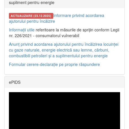
supliment pentru energie
Informare privind acordarea
ACTUALIZARE (23.12.2025)
ajutorului pentru încălzire
Informații utile
referitoare la măsurile de sprijin conform Legii
nr. 226/2021 - consumatorul vulnerabil
Anunț privind acordarea ajutorului pentru încălzirea locuinței
cu gaze naturale, energie electrică sau lemne, cărbuni,
combustibili petrolieri și a suplimentului pentru energie
Formular cerere-declarație pe proprie răspundere
ePIDS