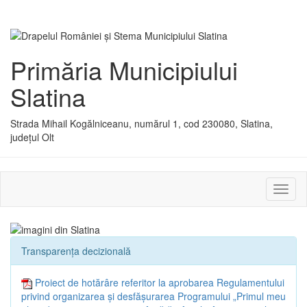
Primăria Municipiului
Slatina
Strada Mihail Kogălniceanu, numărul 1, cod 230080, Slatina,
județul Olt
Activ
sau
dezac
meniu
Transparența decizională
Proiect de hotărâre referitor la aprobarea Regulamentului
privind organizarea și desfășurarea Programului „Primul meu