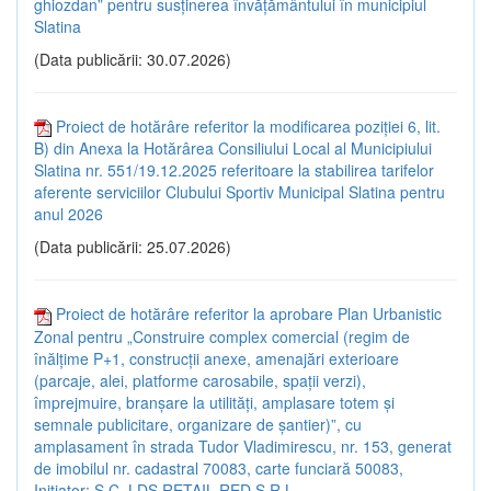
ghiozdan” pentru susținerea învățământului în municipiul
Slatina
(Data publicării: 30.07.2026)
Proiect de hotărâre referitor la modificarea poziției 6, lit.
B) din Anexa la Hotărârea Consiliului Local al Municipiului
Slatina nr. 551/19.12.2025 referitoare la stabilirea tarifelor
aferente serviciilor Clubului Sportiv Municipal Slatina pentru
anul 2026
(Data publicării: 25.07.2026)
Proiect de hotărâre referitor la aprobare Plan Urbanistic
Zonal pentru „Construire complex comercial (regim de
înălțime P+1, construcții anexe, amenajări exterioare
(parcaje, alei, platforme carosabile, spații verzi),
împrejmuire, branșare la utilități, amplasare totem și
semnale publicitare, organizare de șantier)”, cu
amplasament în strada Tudor Vladimirescu, nr. 153, generat
de imobilul nr. cadastral 70083, carte funciară 50083,
Inițiator: S.C. LDS RETAIL RED S.R.L.