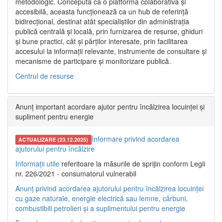
metodologic. Concepută ca o platformă colaborativă și
accesibilă, aceasta funcționează ca un hub de referință
bidirecțional, destinat atât specialiștilor din administrația
publică centrală și locală, prin furnizarea de resurse, ghiduri
și bune practici, cât și părților interesate, prin facilitarea
accesului la informații relevante, instrumente de consultare și
mecanisme de participare și monitorizare publică.
Centrul de resurse
Anunț important acordare ajutor pentru încălzirea locuinței și
supliment pentru energie
Informare privind acordarea
ACTUALIZARE (23.12.2025)
ajutorului pentru încălzire
Informații utile
referitoare la măsurile de sprijin conform Legii
nr. 226/2021 - consumatorul vulnerabil
Anunț privind acordarea ajutorului pentru încălzirea locuinței
cu gaze naturale, energie electrică sau lemne, cărbuni,
combustibili petrolieri și a suplimentului pentru energie