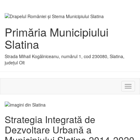
Primăria Municipiului
Slatina
Strada Mihail Kogălniceanu, numărul 1, cod 230080, Slatina,
județul Olt
Activ
sau
dezac
meniu
Strategia Integrată de
Dezvoltare Urbană a
Municipiului Slatina 2014-2020