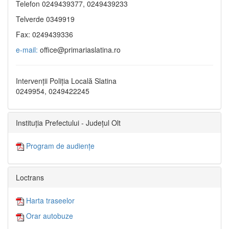
Telefon 0249439377, 0249439233
Telverde 0349919
Fax: 0249439336
e-mail:
office@primariaslatina.ro
Intervenții Poliția Locală Slatina
0249954, 0249422245
Instituția Prefectului - Județul Olt
Program de audiențe
Loctrans
Harta traseelor
Orar autobuze