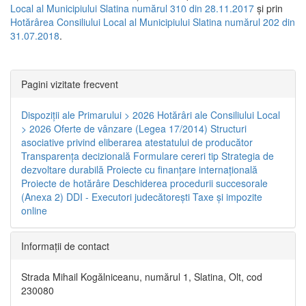
Local al Municipiului Slatina numărul 310 din 28.11.2017
și prin
Hotărârea Consiliului Local al Municipiului Slatina numărul 202 din
31.07.2018
.
Pagini vizitate frecvent
Dispoziţii ale Primarului > 2026
Hotărâri ale Consiliului Local
> 2026
Oferte de vânzare (Legea 17/2014)
Structuri
asociative privind eliberarea atestatului de producător
Transparenţa decizională
Formulare cereri tip
Strategia de
dezvoltare durabilă
Proiecte cu finanţare internaţională
Proiecte de hotărâre
Deschiderea procedurii succesorale
(Anexa 2)
DDI - Executori judecătorești
Taxe şi impozite
online
Informaţii de contact
Strada Mihail Kogălniceanu, numărul 1, Slatina, Olt, cod
230080