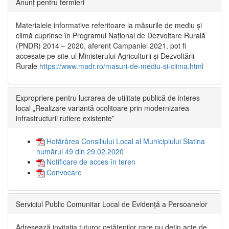
Anunț pentru fermieri
Materialele informative referitoare la măsurile de mediu și
climă cuprinse în Programul Național de Dezvoltare Rurală
(PNDR) 2014 – 2020, aferent Campaniei 2021, pot fi
accesate pe site-ul Ministerului Agriculturii și Dezvoltării
Rurale
https://www.madr.ro/masuri-de-mediu-si-clima.html
Expropriere pentru lucrarea de utilitate publică de interes
local „Realizare variantă ocolitoare prin modernizarea
infrastructurii rutiere existente”
Hotărârea Consiliului Local al Municipiului Slatina
numărul 49 din 29.02.2020
Notificare de acces în teren
Convocare
Serviciul Public Comunitar Local de Evidență a Persoanelor
Adresează invitația tuturor cetățenilor care nu dețin acte de