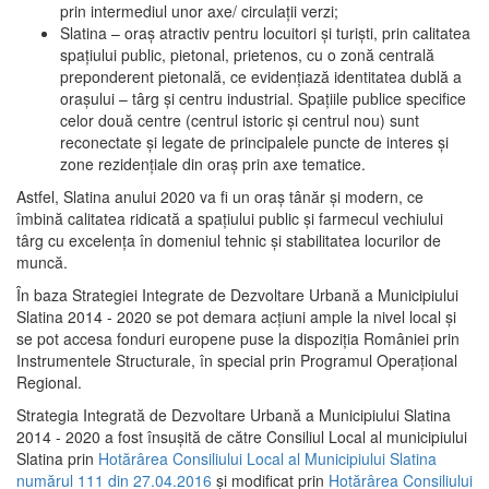
prin intermediul unor axe/ circulații verzi;
Slatina – oraş atractiv pentru locuitori şi turişti, prin calitatea
spaţiului public, pietonal, prietenos, cu o zonă centrală
preponderent pietonală, ce evidenţiază identitatea dublă a
oraşului – târg şi centru industrial. Spaţiile publice specifice
celor două centre (centrul istoric şi centrul nou) sunt
reconectate şi legate de principalele puncte de interes şi
zone rezidenţiale din oraş prin axe tematice.
Astfel, Slatina anului 2020 va fi un oraş tânăr şi modern, ce
îmbină calitatea ridicată a spaţiului public şi farmecul vechiului
târg cu excelenţa în domeniul tehnic şi stabilitatea locurilor de
muncă.
În baza Strategiei Integrate de Dezvoltare Urbană a Municipiului
Slatina 2014 - 2020 se pot demara acţiuni ample la nivel local şi
se pot accesa fonduri europene puse la dispoziţia României prin
Instrumentele Structurale, în special prin Programul Operațional
Regional.
Strategia Integrată de Dezvoltare Urbană a Municipiului Slatina
2014 - 2020 a fost însuşită de către Consiliul Local al municipiului
Slatina prin
Hotărârea Consiliului Local al Municipiului Slatina
numărul 111 din 27.04.2016
și modificat prin
Hotărârea Consiliului