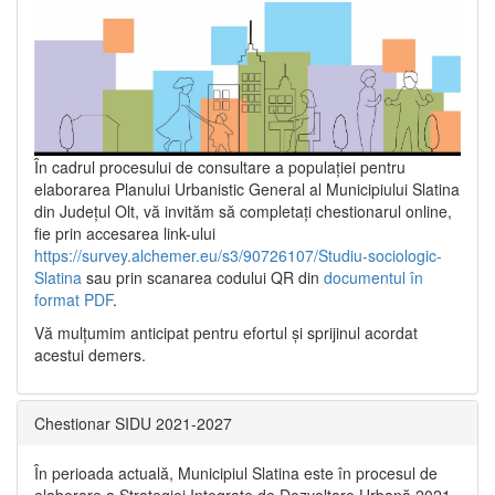
În cadrul procesului de consultare a populaţiei pentru
elaborarea Planului Urbanistic General al Municipiului Slatina
din Județul Olt, vă invităm să completați chestionarul online,
fie prin accesarea link-ului
https://survey.alchemer.eu/s3/90726107/Studiu-sociologic-
Slatina
sau prin scanarea codului QR din
documentul în
format PDF
.
Vă mulţumim anticipat pentru efortul şi sprijinul acordat
acestui demers.
Chestionar SIDU 2021-2027
În perioada actuală, Municipiul Slatina este în procesul de
elaborare a Strategiei Integrate de Dezvoltare Urbană 2021‐