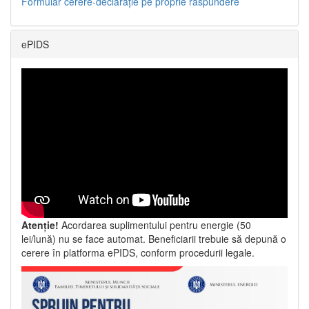
Formular cerere-declarație pe proprie răspundere
ePIDS
Atenție!
Acordarea suplimentului pentru energie (50
lei/lună) nu se face automat. Beneficiarii trebuie să depună o
cerere în platforma ePIDS, conform procedurii legale.