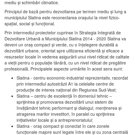
mediu şi schimbări climatice.
Principiul de bază pentru dezvoltarea pe termen mediu şi lung a
municipiului Slatina este reconectarea oraşului la nivel fizico-
spaţial, social şi funcţional.
Prin intermediul proiectelor cuprinse în Strategia Integrată de
Dezvoltare Urbană a Municipiului Slatina 2014 - 2020 Slatina va
deveni un oraş compact şi verde, cu o înţelegere durabilă a
dezvoltării urbane, orientat spre utilizarea eficientă şi eficace a
resurselor locale în vederea asigurării unui nivel ridicat de calitate
a vieţii pentru o populaţie tânără, cu un nivel ridicat de pregătire
profesională. Principalele aspecte urmărite în acest sens sunt:
Slatina - centru economic-industrial reprezentativ, racordat
prin intermediul autostrăzii A1 la celelalte centre de
producţie de interes naţional din Regiunea Sud-Vest;
Slatina – centru de excelenţă în domeniul tehnic –
sprijinirea şi promovarea dezvoltării unui sistem de
învăţământ tehnic performant şi dialogul, menţinerea şi
atragerea marilor investitori, în paralel cu sprijinirea
iniţiativelor locale şi a antreprenoriatului;
Slatina - oraş compact şi conectat în care zonele
funcţionale majore sunt legate între ele şi cu zona centrală