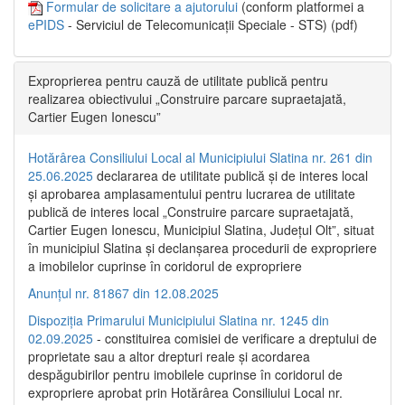
Formular de solicitare a ajutorului
(conform platformei a
ePIDS
- Serviciul de Telecomunicații Speciale - STS) (pdf)
Exproprierea pentru cauză de utilitate publică pentru
realizarea obiectivului „Construire parcare supraetajată,
Cartier Eugen Ionescu”
Hotărârea Consiliului Local al Municipiului Slatina nr. 261 din
25.06.2025
declararea de utilitate publică și de interes local
și aprobarea amplasamentului pentru lucrarea de utilitate
publică de interes local „Construire parcare supraetajată,
Cartier Eugen Ionescu, Municipiul Slatina, Județul Olt”, situat
în municipiul Slatina și declanșarea procedurii de expropriere
a imobilelor cuprinse în coridorul de expropriere
Anunțul nr. 81867 din 12.08.2025
Dispoziția Primarului Municipiului Slatina nr. 1245 din
02.09.2025
- constituirea comisiei de verificare a dreptului de
proprietate sau a altor drepturi reale și acordarea
despăgubirilor pentru imobilele cuprinse în coridorul de
expropriere aprobat prin Hotărârea Consiliului Local nr.