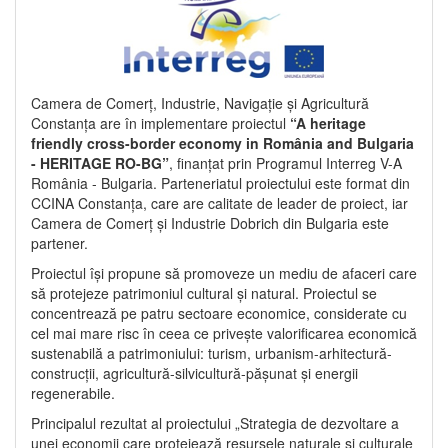
Camera de Comerț, Industrie, Navigație și Agricultură
Constanța are în implementare proiectul
“A heritage
friendly cross-border economy in România and Bulgaria
- HERITAGE RO-BG”
, finanțat prin Programul Interreg V-A
România - Bulgaria. Parteneriatul proiectului este format din
CCINA Constanța, care are calitate de leader de proiect, iar
Camera de Comerț și Industrie Dobrich din Bulgaria este
partener.
Proiectul își propune să promoveze un mediu de afaceri care
să protejeze patrimoniul cultural și natural. Proiectul se
concentrează pe patru sectoare economice, considerate cu
cel mai mare risc în ceea ce privește valorificarea economică
sustenabilă a patrimoniului: turism, urbanism-arhitectură-
construcții, agricultură-silvicultură-pășunat și energii
regenerabile.
Principalul rezultat al proiectului „Strategia de dezvoltare a
unei economii care protejează resursele naturale și culturale