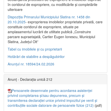
în coridorul de expropriere, cu modificările şi completările
ulterioare
Dispoziția Primarului Municipiului Slatina nr. 1458 din
20.10.2025
- exproprierea imobilelor proprietate privată, care
constituie coridorul de expropriere, situate pe
amplasamentul lucrării de utilitate publică „Construire
parcare supraetajată, Cartier Eugen Ionescu, Municipiul
Slatina, Județul Olt”
Tabel cu imobilele și cu proprietarii
Hotărâri de stabilire a despăgubirilor
Anunțul nr. 18594/24.02.2026
Anunț - Declarația unică 212
Persoanele desemnate pentru acordarea asistenței
privind completarea și/sau depunerea, precum și
transmiterea declarației unice privind impozitul pe venit și
contribuțiile sociale datorare de persoanele fizice (212)
(pdf)