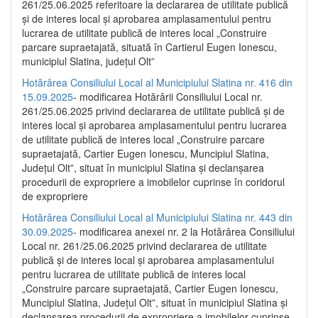
261/25.06.2025 referitoare la declararea de utilitate publică
și de interes local și aprobarea amplasamentului pentru
lucrarea de utilitate publică de interes local „Construire
parcare supraetajată, situată în Cartierul Eugen Ionescu,
municipiul Slatina, județul Olt”
Hotărârea Consiliului Local al Municipiului Slatina nr. 416 din
15.09.2025
- modificarea Hotărârii Consiliului Local nr.
261/25.06.2025 privind declararea de utilitate publică și de
interes local și aprobarea amplasamentului pentru lucrarea
de utilitate publică de interes local „Construire parcare
supraetajată, Cartier Eugen Ionescu, Muncipiul Slatina,
Județul Olt”, situat în municipiul Slatina și declanșarea
procedurii de expropriere a imobilelor cuprinse în coridorul
de expropriere
Hotărârea Consiliului Local al Municipiului Slatina nr. 443 din
30.09.2025
- modificarea anexei nr. 2 la Hotărârea Consiliului
Local nr. 261/25.06.2025 privind declararea de utilitate
publică şi de interes local şi aprobarea amplasamentului
pentru lucrarea de utilitate publică de interes local
„Construire parcare supraetajată, Cartier Eugen Ionescu,
Muncipiul Slatina, Judeţul Olt”, situat în municipiul Slatina şi
declanşarea procedurii de expropriere a imobilelor cuprinse