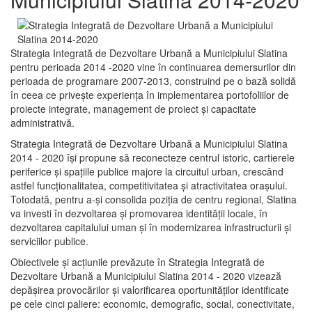
Strategia Integrată de Dezvoltare Urbană a Municipiului Slatina
pentru perioada 2014 -2020 vine în continuarea demersurilor din
perioada de programare 2007-2013, construind pe o bază solidă
în ceea ce priveşte experienţa în implementarea portofoliilor de
proiecte integrate, management de proiect și capacitate
administrativă.
Strategia Integrată de Dezvoltare Urbană a Municipiului Slatina
2014 - 2020 își propune să reconecteze centrul istoric, cartierele
periferice şi spaţiile publice majore la circuitul urban, crescând
astfel funcţionalitatea, competitivitatea şi atractivitatea oraşului.
Totodată, pentru a-şi consolida poziţia de centru regional, Slatina
va investi în dezvoltarea şi promovarea identităţii locale, în
dezvoltarea capitalului uman şi în modernizarea infrastructurii şi
serviciilor publice.
Obiectivele şi acţiunile prevăzute în Strategia Integrată de
Dezvoltare Urbană a Municipiului Slatina 2014 - 2020 vizează
depășirea provocărilor şi valorificarea oportunităţilor identificate
pe cele cinci paliere: economic, demografic, social, conectivitate,