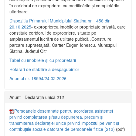
în coridorul de expropriere, cu modificările şi completările
ulterioare
Dispoziția Primarului Municipiului Slatina nr. 1458 din
20.10.2025
- exproprierea imobilelor proprietate privată, care
constituie coridorul de expropriere, situate pe
amplasamentul lucrării de utilitate publică „Construire
parcare supraetajată, Cartier Eugen Ionescu, Municipiul
Slatina, Județul Olt”
Tabel cu imobilele și cu proprietarii
Hotărâri de stabilire a despăgubirilor
Anunțul nr. 18594/24.02.2026
Anunț - Declarația unică 212
Persoanele desemnate pentru acordarea asistenței
privind completarea și/sau depunerea, precum și
transmiterea declarației unice privind impozitul pe venit și
contribuțiile sociale datorare de persoanele fizice (212)
(pdf)