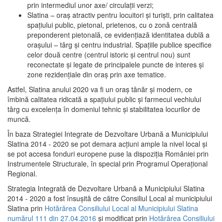
prin intermediul unor axe/ circulații verzi;
Slatina – oraş atractiv pentru locuitori şi turişti, prin calitatea
spaţiului public, pietonal, prietenos, cu o zonă centrală
preponderent pietonală, ce evidenţiază identitatea dublă a
oraşului – târg şi centru industrial. Spaţiile publice specifice
celor două centre (centrul istoric şi centrul nou) sunt
reconectate şi legate de principalele puncte de interes şi
zone rezidenţiale din oraş prin axe tematice.
Astfel, Slatina anului 2020 va fi un oraş tânăr şi modern, ce
îmbină calitatea ridicată a spaţiului public şi farmecul vechiului
târg cu excelenţa în domeniul tehnic şi stabilitatea locurilor de
muncă.
În baza Strategiei Integrate de Dezvoltare Urbană a Municipiului
Slatina 2014 - 2020 se pot demara acţiuni ample la nivel local şi
se pot accesa fonduri europene puse la dispoziţia României prin
Instrumentele Structurale, în special prin Programul Operațional
Regional.
Strategia Integrată de Dezvoltare Urbană a Municipiului Slatina
2014 - 2020 a fost însuşită de către Consiliul Local al municipiului
Slatina prin
Hotărârea Consiliului Local al Municipiului Slatina
numărul 111 din 27.04.2016
și modificat prin
Hotărârea Consiliului