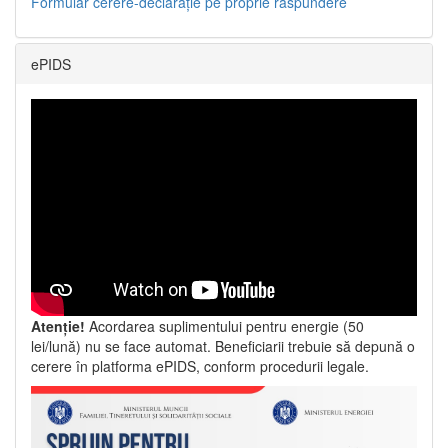
Formular cerere-declarație pe proprie răspundere
ePIDS
Atenție!
Acordarea suplimentului pentru energie (50
lei/lună) nu se face automat. Beneficiarii trebuie să depună o
cerere în platforma ePIDS, conform procedurii legale.