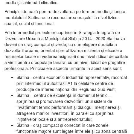
mediu şi schimbări climatice.
Principiul de bază pentru dezvoltarea pe termen mediu şi lung a
municipiului Slatina este reconectarea oraşului la nivel fizico-
spaţial, social şi funcţional.
Prin intermediul proiectelor cuprinse în Strategia Integrată de
Dezvoltare Urbană a Municipiului Slatina 2014 - 2020 Slatina va
deveni un oraş compact şi verde, cu o înţelegere durabilă a
dezvoltării urbane, orientat spre utilizarea eficientă şi eficace a
resurselor locale în vederea asigurării unui nivel ridicat de calitate
a vieţii pentru o populaţie tânără, cu un nivel ridicat de pregătire
profesională. Principalele aspecte urmărite în acest sens sunt:
Slatina - centru economic-industrial reprezentativ, racordat
prin intermediul autostrăzii A1 la celelalte centre de
producţie de interes naţional din Regiunea Sud-Vest;
Slatina – centru de excelenţă în domeniul tehnic –
sprijinirea şi promovarea dezvoltării unui sistem de
învăţământ tehnic performant şi dialogul, menţinerea şi
atragerea marilor investitori, în paralel cu sprijinirea
iniţiativelor locale şi a antreprenoriatului;
Slatina - oraş compact şi conectat în care zonele
funcţionale majore sunt legate între ele şi cu zona centrală