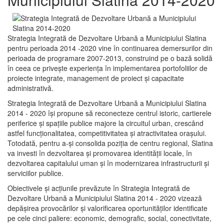
Strategia Integrată de Dezvoltare Urbană a Municipiului Slatina
pentru perioada 2014 -2020 vine în continuarea demersurilor din
perioada de programare 2007-2013, construind pe o bază solidă
în ceea ce priveşte experienţa în implementarea portofoliilor de
proiecte integrate, management de proiect și capacitate
administrativă.
Strategia Integrată de Dezvoltare Urbană a Municipiului Slatina
2014 - 2020 își propune să reconecteze centrul istoric, cartierele
periferice şi spaţiile publice majore la circuitul urban, crescând
astfel funcţionalitatea, competitivitatea şi atractivitatea oraşului.
Totodată, pentru a-şi consolida poziţia de centru regional, Slatina
va investi în dezvoltarea şi promovarea identităţii locale, în
dezvoltarea capitalului uman şi în modernizarea infrastructurii şi
serviciilor publice.
Obiectivele şi acţiunile prevăzute în Strategia Integrată de
Dezvoltare Urbană a Municipiului Slatina 2014 - 2020 vizează
depășirea provocărilor şi valorificarea oportunităţilor identificate
pe cele cinci paliere: economic, demografic, social, conectivitate,