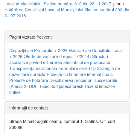
Local al Municipiului Slatina numărul 310 din 28.11.2017
și prin
Hotărârea Consiliului Local al Municipiului Slatina numărul 202 din
31.07.2018
.
Pagini vizitate frecvent
Dispoziţii ale Primarului > 2026
Hotărâri ale Consiliului Local
> 2026
Oferte de vânzare (Legea 17/2014)
Structuri
asociative privind eliberarea atestatului de producător
Transparenţa decizională
Formulare cereri tip
Strategia de
dezvoltare durabilă
Proiecte cu finanţare internaţională
Proiecte de hotărâre
Deschiderea procedurii succesorale
(Anexa 2)
DDI - Executori judecătorești
Taxe şi impozite
online
Informaţii de contact
Strada Mihail Kogălniceanu, numărul 1, Slatina, Olt, cod
230080