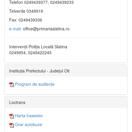
Telefon 0249439377, 0249439233
Telverde 0349919
Fax: 0249439336
e-mail:
office@primariaslatina.ro
Intervenții Poliția Locală Slatina
0249954, 0249422245
Instituția Prefectului - Județul Olt
Program de audiențe
Loctrans
Harta traseelor
Orar autobuze