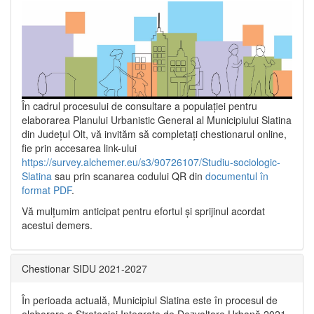
În cadrul procesului de consultare a populaţiei pentru
elaborarea Planului Urbanistic General al Municipiului Slatina
din Județul Olt, vă invităm să completați chestionarul online,
fie prin accesarea link-ului
https://survey.alchemer.eu/s3/90726107/Studiu-sociologic-
Slatina
sau prin scanarea codului QR din
documentul în
format PDF
.
Vă mulţumim anticipat pentru efortul şi sprijinul acordat
acestui demers.
Chestionar SIDU 2021-2027
În perioada actuală, Municipiul Slatina este în procesul de
elaborare a Strategiei Integrate de Dezvoltare Urbană 2021‐