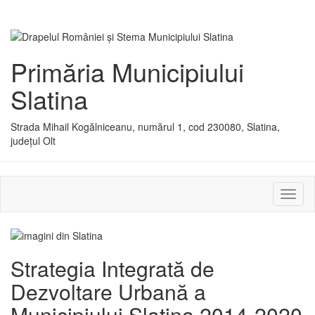
Primăria Municipiului
Slatina
Strada Mihail Kogălniceanu, numărul 1, cod 230080, Slatina,
județul Olt
Activ
sau
dezac
meniu
Strategia Integrată de
Dezvoltare Urbană a
Municipiului Slatina 2014-2020