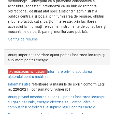
metodologic. Concepută ca o platformă colaborativă și
accesibilă, aceasta funcționează ca un hub de referință
bidirecțional, destinat atât specialiștilor din administrația
publică centrală și locală, prin furnizarea de resurse, ghiduri
și bune practici, cât și părților interesate, prin facilitarea
accesului la informații relevante, instrumente de consultare și
mecanisme de participare și monitorizare publică.
Centrul de resurse
Anunț important acordare ajutor pentru încălzirea locuinței și
supliment pentru energie
Informare privind acordarea
ACTUALIZARE (23.12.2025)
ajutorului pentru încălzire
Informații utile
referitoare la măsurile de sprijin conform Legii
nr. 226/2021 - consumatorul vulnerabil
Anunț privind acordarea ajutorului pentru încălzirea locuinței
cu gaze naturale, energie electrică sau lemne, cărbuni,
combustibili petrolieri și a suplimentului pentru energie