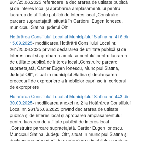
261/25.06.2025 referitoare la declararea de utilitate publică
și de interes local și aprobarea amplasamentului pentru
lucrarea de utilitate publică de interes local „Construire
parcare supraetajată, situată în Cartierul Eugen Ionescu,
municipiul Slatina, județul Olt”
Hotărârea Consiliului Local al Municipiului Slatina nr. 416 din
15.09.2025
- modificarea Hotărârii Consiliului Local nr.
261/25.06.2025 privind declararea de utilitate publică și de
interes local și aprobarea amplasamentului pentru lucrarea
de utilitate publică de interes local „Construire parcare
supraetajată, Cartier Eugen Ionescu, Muncipiul Slatina,
Județul Olt”, situat în municipiul Slatina și declanșarea
procedurii de expropriere a imobilelor cuprinse în coridorul
de expropriere
Hotărârea Consiliului Local al Municipiului Slatina nr. 443 din
30.09.2025
- modificarea anexei nr. 2 la Hotărârea Consiliului
Local nr. 261/25.06.2025 privind declararea de utilitate
publică şi de interes local şi aprobarea amplasamentului
pentru lucrarea de utilitate publică de interes local
„Construire parcare supraetajată, Cartier Eugen Ionescu,
Muncipiul Slatina, Judeţul Olt”, situat în municipiul Slatina şi
declanşarea procedurii de expropriere a imobilelor cuprinse