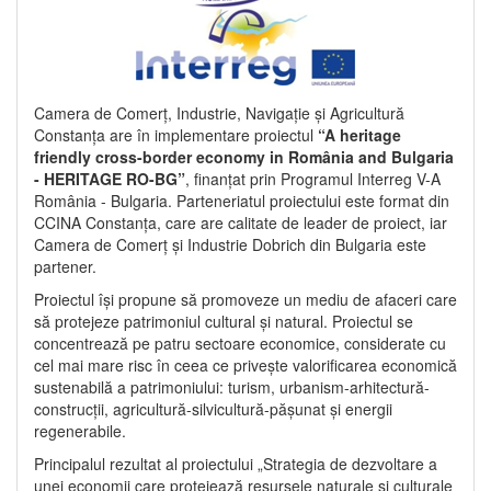
Camera de Comerț, Industrie, Navigație și Agricultură
Constanța are în implementare proiectul
“A heritage
friendly cross-border economy in România and Bulgaria
- HERITAGE RO-BG”
, finanțat prin Programul Interreg V-A
România - Bulgaria. Parteneriatul proiectului este format din
CCINA Constanța, care are calitate de leader de proiect, iar
Camera de Comerț și Industrie Dobrich din Bulgaria este
partener.
Proiectul își propune să promoveze un mediu de afaceri care
să protejeze patrimoniul cultural și natural. Proiectul se
concentrează pe patru sectoare economice, considerate cu
cel mai mare risc în ceea ce privește valorificarea economică
sustenabilă a patrimoniului: turism, urbanism-arhitectură-
construcții, agricultură-silvicultură-pășunat și energii
regenerabile.
Principalul rezultat al proiectului „Strategia de dezvoltare a
unei economii care protejează resursele naturale și culturale