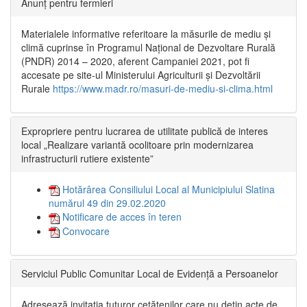
Anunț pentru fermieri
Materialele informative referitoare la măsurile de mediu și
climă cuprinse în Programul Național de Dezvoltare Rurală
(PNDR) 2014 – 2020, aferent Campaniei 2021, pot fi
accesate pe site-ul Ministerului Agriculturii și Dezvoltării
Rurale
https://www.madr.ro/masuri-de-mediu-si-clima.html
Expropriere pentru lucrarea de utilitate publică de interes
local „Realizare variantă ocolitoare prin modernizarea
infrastructurii rutiere existente”
Hotărârea Consiliului Local al Municipiului Slatina
numărul 49 din 29.02.2020
Notificare de acces în teren
Convocare
Serviciul Public Comunitar Local de Evidență a Persoanelor
Adresează invitația tuturor cetățenilor care nu dețin acte de