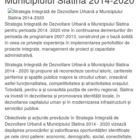
Strategia Integrată de Dezvoltare Urbană a Municipiului Slatina
pentru perioada 2014 -2020 vine în continuarea demersurilor din
perioada de programare 2007-2013, construind pe o bază solidă
în ceea ce priveşte experienţa în implementarea portofoliilor de
proiecte integrate, management de proiect și capacitate
administrativă.
Strategia Integrată de Dezvoltare Urbană a Municipiului Slatina
2014 - 2020 își propune să reconecteze centrul istoric, cartierele
periferice şi spaţiile publice majore la circuitul urban, crescând
astfel funcţionalitatea, competitivitatea şi atractivitatea oraşului.
Totodată, pentru a-şi consolida poziţia de centru regional, Slatina
va investi în dezvoltarea şi promovarea identităţii locale, în
dezvoltarea capitalului uman şi în modernizarea infrastructurii şi
serviciilor publice.
Obiectivele şi acţiunile prevăzute în Strategia Integrată de
Dezvoltare Urbană a Municipiului Slatina 2014 - 2020 vizează
depășirea provocărilor şi valorificarea oportunităţilor identificate
pe cele cinci paliere: economic, demografic, social, conectivitate,