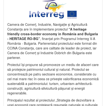
Camera de Comerț, Industrie, Navigație și Agricultură
Constanța are în implementare proiectul
“A heritage
friendly cross-border economy in România and Bulgaria
- HERITAGE RO-BG”
, finanțat prin Programul Interreg V-A
România - Bulgaria. Parteneriatul proiectului este format din
CCINA Constanța, care are calitate de leader de proiect, iar
Camera de Comerț și Industrie Dobrich din Bulgaria este
partener.
Proiectul își propune să promoveze un mediu de afaceri care
să protejeze patrimoniul cultural și natural. Proiectul se
concentrează pe patru sectoare economice, considerate cu
cel mai mare risc în ceea ce privește valorificarea economică
sustenabilă a patrimoniului: turism, urbanism-arhitectură-
construcții, agricultură-silvicultură-pășunat și energii
regenerabile.
Principalul rezultat al proiectului „Strategia de dezvoltare a
unei economii care protejează resursele naturale și culturale