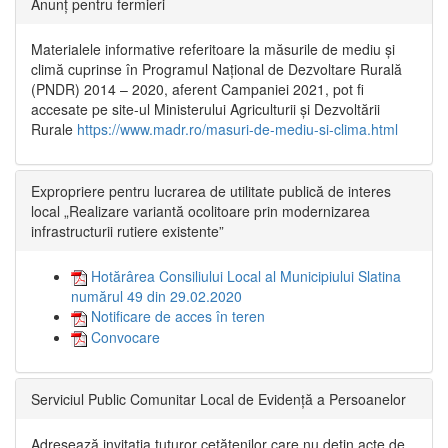
Anunț pentru fermieri
Materialele informative referitoare la măsurile de mediu și
climă cuprinse în Programul Național de Dezvoltare Rurală
(PNDR) 2014 – 2020, aferent Campaniei 2021, pot fi
accesate pe site-ul Ministerului Agriculturii și Dezvoltării
Rurale
https://www.madr.ro/masuri-de-mediu-si-clima.html
Expropriere pentru lucrarea de utilitate publică de interes
local „Realizare variantă ocolitoare prin modernizarea
infrastructurii rutiere existente”
Hotărârea Consiliului Local al Municipiului Slatina
numărul 49 din 29.02.2020
Notificare de acces în teren
Convocare
Serviciul Public Comunitar Local de Evidență a Persoanelor
Adresează invitația tuturor cetățenilor care nu dețin acte de