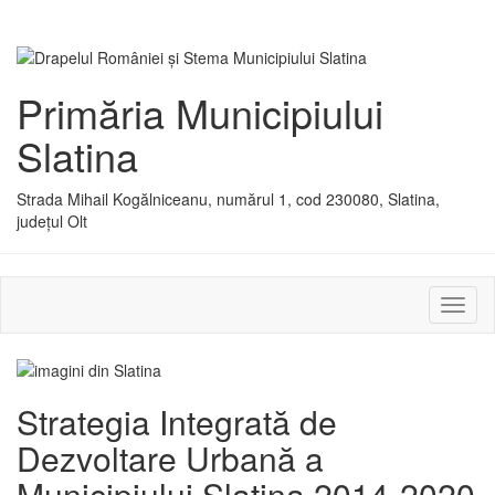
Primăria Municipiului
Slatina
Strada Mihail Kogălniceanu, numărul 1, cod 230080, Slatina,
județul Olt
Activ
sau
dezac
meniu
Strategia Integrată de
Dezvoltare Urbană a
Municipiului Slatina 2014-2020