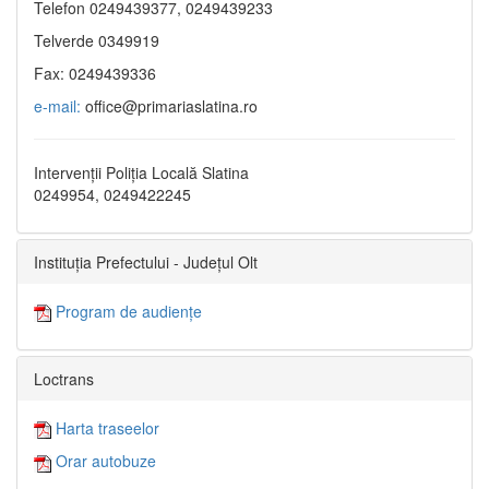
Telefon 0249439377, 0249439233
Telverde 0349919
Fax: 0249439336
e-mail:
office@primariaslatina.ro
Intervenții Poliția Locală Slatina
0249954, 0249422245
Instituția Prefectului - Județul Olt
Program de audiențe
Loctrans
Harta traseelor
Orar autobuze