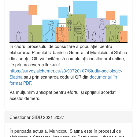
În cadrul procesului de consultare a populaţiei pentru
elaborarea Planului Urbanistic General al Municipiului Slatina
din Județul Olt, vă invităm să completați chestionarul online,
fie prin accesarea link-ului
https://survey.alchemer.eu/s3/90726107/Studiu-sociologic-
Slatina
sau prin scanarea codului QR din
documentul în
format PDF
.
Vă mulţumim anticipat pentru efortul şi sprijinul acordat
acestui demers.
Chestionar SIDU 2021-2027
În perioada actuală, Municipiul Slatina este în procesul de
elaborare a Strategiei Integrate de Dezvoltare Urbană 2021‐