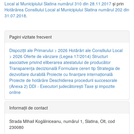
Local al Municipiului Slatina numărul 310 din 28.11.2017
și prin
Hotărârea Consiliului Local al Municipiului Slatina numărul 202 din
31.07.2018
.
Pagini vizitate frecvent
Dispoziţii ale Primarului > 2026
Hotărâri ale Consiliului Local
> 2026
Oferte de vânzare (Legea 17/2014)
Structuri
asociative privind eliberarea atestatului de producător
Transparenţa decizională
Formulare cereri tip
Strategia de
dezvoltare durabilă
Proiecte cu finanţare internaţională
Proiecte de hotărâre
Deschiderea procedurii succesorale
(Anexa 2)
DDI - Executori judecătorești
Taxe şi impozite
online
Informaţii de contact
Strada Mihail Kogălniceanu, numărul 1, Slatina, Olt, cod
230080