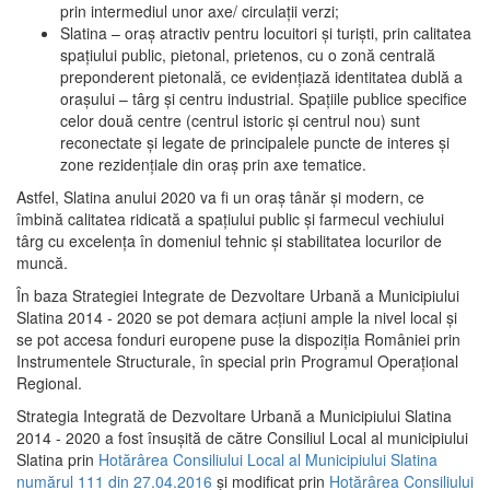
prin intermediul unor axe/ circulații verzi;
Slatina – oraş atractiv pentru locuitori şi turişti, prin calitatea
spaţiului public, pietonal, prietenos, cu o zonă centrală
preponderent pietonală, ce evidenţiază identitatea dublă a
oraşului – târg şi centru industrial. Spaţiile publice specifice
celor două centre (centrul istoric şi centrul nou) sunt
reconectate şi legate de principalele puncte de interes şi
zone rezidenţiale din oraş prin axe tematice.
Astfel, Slatina anului 2020 va fi un oraş tânăr şi modern, ce
îmbină calitatea ridicată a spaţiului public şi farmecul vechiului
târg cu excelenţa în domeniul tehnic şi stabilitatea locurilor de
muncă.
În baza Strategiei Integrate de Dezvoltare Urbană a Municipiului
Slatina 2014 - 2020 se pot demara acţiuni ample la nivel local şi
se pot accesa fonduri europene puse la dispoziţia României prin
Instrumentele Structurale, în special prin Programul Operațional
Regional.
Strategia Integrată de Dezvoltare Urbană a Municipiului Slatina
2014 - 2020 a fost însuşită de către Consiliul Local al municipiului
Slatina prin
Hotărârea Consiliului Local al Municipiului Slatina
numărul 111 din 27.04.2016
și modificat prin
Hotărârea Consiliului