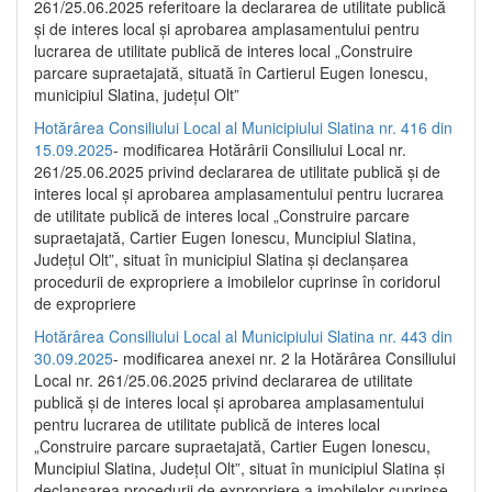
261/25.06.2025 referitoare la declararea de utilitate publică
și de interes local și aprobarea amplasamentului pentru
lucrarea de utilitate publică de interes local „Construire
parcare supraetajată, situată în Cartierul Eugen Ionescu,
municipiul Slatina, județul Olt”
Hotărârea Consiliului Local al Municipiului Slatina nr. 416 din
15.09.2025
- modificarea Hotărârii Consiliului Local nr.
261/25.06.2025 privind declararea de utilitate publică și de
interes local și aprobarea amplasamentului pentru lucrarea
de utilitate publică de interes local „Construire parcare
supraetajată, Cartier Eugen Ionescu, Muncipiul Slatina,
Județul Olt”, situat în municipiul Slatina și declanșarea
procedurii de expropriere a imobilelor cuprinse în coridorul
de expropriere
Hotărârea Consiliului Local al Municipiului Slatina nr. 443 din
30.09.2025
- modificarea anexei nr. 2 la Hotărârea Consiliului
Local nr. 261/25.06.2025 privind declararea de utilitate
publică şi de interes local şi aprobarea amplasamentului
pentru lucrarea de utilitate publică de interes local
„Construire parcare supraetajată, Cartier Eugen Ionescu,
Muncipiul Slatina, Judeţul Olt”, situat în municipiul Slatina şi
declanşarea procedurii de expropriere a imobilelor cuprinse