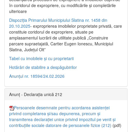
în coridorul de expropriere, cu modificările şi completările
ulterioare
Dispoziția Primarului Municipiului Slatina nr. 1458 din
20.10.2025
- exproprierea imobilelor proprietate privată, care
constituie coridorul de expropriere, situate pe
amplasamentul lucrării de utilitate publică „Construire
parcare supraetajată, Cartier Eugen Ionescu, Municipiul
Slatina, Județul Olt”
Tabel cu imobilele și cu proprietarii
Hotărâri de stabilire a despăgubirilor
Anunțul nr. 18594/24.02.2026
Anunț - Declarația unică 212
Persoanele desemnate pentru acordarea asistenței
privind completarea și/sau depunerea, precum și
transmiterea declarației unice privind impozitul pe venit și
contribuțiile sociale datorare de persoanele fizice (212)
(pdf)