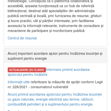
metodologic. Concepută ca o platformă colaborativă și
accesibilă, aceasta funcționează ca un hub de referință
bidirecțional, destinat atât specialiștilor din administrația
publică centrală și locală, prin furnizarea de resurse, ghiduri
și bune practici, cât și părților interesate, prin facilitarea
accesului la informații relevante, instrumente de consultare și
mecanisme de participare și monitorizare publică.
Centrul de resurse
Anunț important acordare ajutor pentru încălzirea locuinței și
supliment pentru energie
Informare privind acordarea
ACTUALIZARE (23.12.2025)
ajutorului pentru încălzire
Informații utile
referitoare la măsurile de sprijin conform Legii
nr. 226/2021 - consumatorul vulnerabil
Anunț privind acordarea ajutorului pentru încălzirea locuinței
cu gaze naturale, energie electrică sau lemne, cărbuni,
combustibili petrolieri și a suplimentului pentru energie