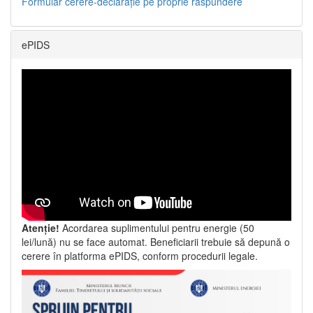
Formular cerere-declarație pe proprie răspundere
ePIDS
Atenție!
Acordarea suplimentului pentru energie (50
lei/lună) nu se face automat. Beneficiarii trebuie să depună o
cerere în platforma ePIDS, conform procedurii legale.