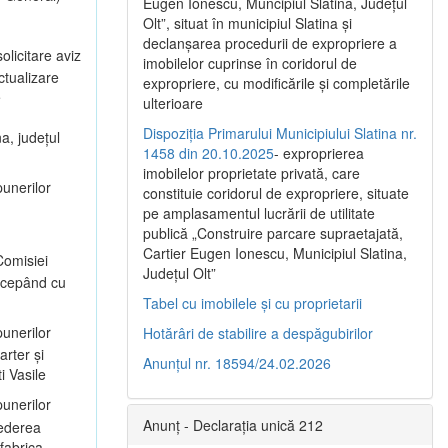
Eugen Ionescu, Muncipiul Slatina, Judeţul
Olt”, situat în municipiul Slatina şi
declanşarea procedurii de expropriere a
olicitare aviz
imobilelor cuprinse în coridorul de
ctualizare
expropriere, cu modificările şi completările
e
ulterioare
Dispoziția Primarului Municipiului Slatina nr.
a, județul
1458 din 20.10.2025
- exproprierea
imobilelor proprietate privată, care
unerilor
constituie coridorul de expropriere, situate
pe amplasamentul lucrării de utilitate
publică „Construire parcare supraetajată,
Cartier Eugen Ionescu, Municipiul Slatina,
omisiei
Județul Olt”
începând cu
Tabel cu imobilele și cu proprietarii
unerilor
Hotărâri de stabilire a despăgubirilor
arter și
Anunțul nr. 18594/24.02.2026
i Vasile
unerilor
Anunț - Declarația unică 212
vederea
 fabrica