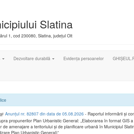
cipiului Slatina
rul 1, cod 230080, Slatina, județul Olt
ș
Dezvoltare durabilă
Evidența persoanelor
GHIȘEUL.
lice
Anunțul nr. 82807 din data de 05.08.2026
- Raportul informării și con
supra propunerilor Plan Urbanistic General: „Elaborarea în format GIS a
de amenajare a teritoriului și de planificare urbană în Municipiul Slatin
lizare Plan Urbanistic General)”