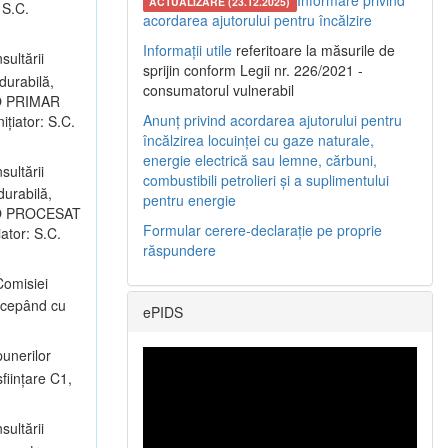
Informare privind
ACTUALIZARE (23.12.2025)
 S.C.
acordarea ajutorului pentru încălzire
Informații utile
referitoare la măsurile de
sultării
sprijin conform Legii nr. 226/2021 -
durabilă,
consumatorul vulnerabil
LRO PRIMAR
Anunț privind acordarea ajutorului pentru
nițiator: S.C.
încălzirea locuinței cu gaze naturale,
energie electrică sau lemne, cărbuni,
sultării
combustibili petrolieri și a suplimentului
durabilă,
pentru energie
ALRO PROCESAT
Formular cerere-declarație pe proprie
iator: S.C.
răspundere
omisiei
începând cu
ePIDS
unerilor
ființare C1,
sultării