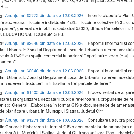
, 60774, 60775, 60776, 60777, 60778, 60779. Inițiator: S.C. PIRELL
R.L.
Anunțul nr. 62772 din data de 12.06.2026
- Intenție elaborare Plan U
re subterana + locuințe individuale P+2E + locuințe colective P+3E cu s
 parter”, generat de imobil nr. cadastral 52330, Strada Panselelor nr. 19.
A EDUCATIONAL TOURISM S.R.L.
Anunțul nr. 62646 din data de 12.06.2026
- Raportul informării și con
 Plan Urbanistic Zonal și Regulament Local de Urbanism aferent acestui
locuință P+2E cu spațiu comercial la parter și împrejmuire teren (etaj 1
rtament)”
Anunțul nr. 62646 din data de 12.06.2026
- Raportul informării și con
 Plan Urbanistic Zonal și Regulament Local de Urbanism aferent acestui
 în vederea introducerii în intravilan a trei parcele de teren”
Anunțul nr. 61405 din data de 10.06.2026
- Proces-verbal de afișare
ltarea și organizarea dezbaterii publice referitoare la propunerile de re
anistic General: „Elaborarea în format GIS a documentelor de amenaja
și de planificare urbană în Municipiul Slatina, Județul Olt”
Anunțul nr. 61271 din data de 10.06.2026
- Consultarea asupra prop
tic General: Elaborarea în format GIS a documentelor de amenajare a ter
e urbană în Municipiul Slatina, Județul Olt (reactualizare Plan Urbanisti