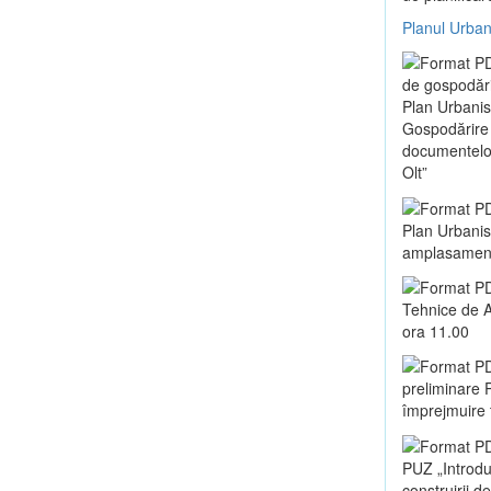
Planul Urban
de gospodări
Plan Urbanis
Gospodărire 
documentelor 
Olt”
Plan Urbanist
amplasament 
Tehnice de A
ora 11.00
preliminare P
împrejmuire t
PUZ „Introduc
construirii d