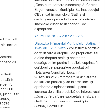
„Construire parcare supraetajată, Cartier
Eugen Ionescu, Municipiul Slatina, Județul
Olt”, situat în municipiul Slatina și
declanșarea procedurii de expropriere a
imobilelor cuprinse în coridorul de
expropriere
Anunțul nr. 81867 din 12.08.2025
an Urbanistic
Dispoziția Primarului Municipiului Slatina nr.
ale incintei.
1245 din 02.09.2025
- constituirea comisiei
de verificare a dreptului de proprietate sau
omisiei
a altor drepturi reale și acordarea
începând cu
despăgubirilor pentru imobilele cuprinse în
coridorul de expropriere aprobat prin
Hotărârea Consiliului Local nr.
sultării
261/25.06.2025 referitoare la declararea
strială în
de utilitate publică și de interes local și
ce pentru
aprobarea amplasamentului pentru
dețul Olt,
lucrarea de utilitate publică de interes local
, județul Olt
„Construire parcare supraetajată, situată în
 68965,
Cartierul Eugen Ionescu, municipiul
 60769,
Slatina, județul Olt”