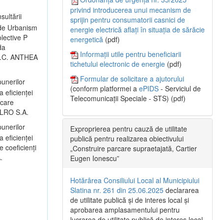
privind introducerea unui mecanism de
sultării
sprijin pentru consumatorii casnici de
 de Urbanism
energie electrică aflați în situația de sărăcie
lective P
energetică
(pdf)
da
Informații utile pentru beneficiarii
: S.C. ANTHEA
tichetului electronic de energie
(pdf)
Formular de solicitare a ajutorului
unerilor
(conform platformei a
ePIDS
- Serviciul de
a eficienței
Telecomunicații Speciale - STS) (pdf)
icare
 ALRO S.A.
unerilor
Exproprierea pentru cauză de utilitate
a eficienței
publică pentru realizarea obiectivului
 coeficienți
„Construire parcare supraetajată, Cartier
.
Eugen Ionescu”
Hotărârea Consiliului Local al Municipiului
Slatina nr. 261 din 25.06.2025
declararea
de utilitate publică și de interes local și
aprobarea amplasamentului pentru
lucrarea de utilitate publică de interes local