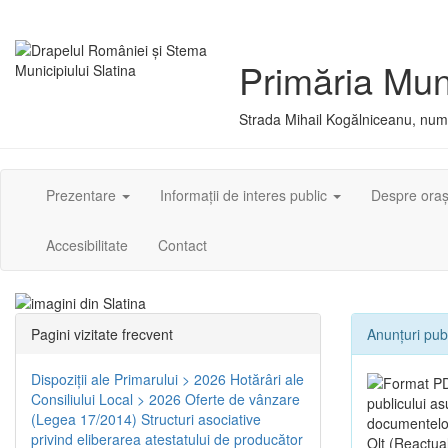
Primăria Muni
Strada Mihail Kogălniceanu, numă
Prezentare
Informații de interes public
Despre ora
Accesibilitate
Contact
Pagini vizitate frecvent
Anunțuri pub
Dispoziţii ale Primarului > 2026
Hotărâri ale
Consiliului Local > 2026
Oferte de vânzare
publicului a
(Legea 17/2014)
Structuri asociative
documentelor 
privind eliberarea atestatului de producător
Olt (Reactua