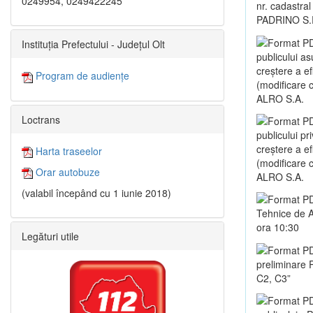
0249954, 0249422245
nr. cadastral
PADRINO S.
Instituția Prefectului - Județul Olt
publicului as
creștere a e
Program de audiențe
(modificare co
ALRO S.A.
Loctrans
publicului pr
creștere a e
Harta traseelor
(modificare co
Orar autobuze
ALRO S.A.
(valabil începând cu 1 iunie 2018)
Tehnice de A
ora 10:30
Legături utile
preliminare 
C2, C3”