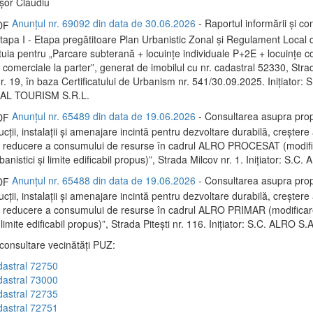
ișor Claudiu
Anunțul nr. 69092 din data de 30.06.2026
- Raportul informării și con
 Etapa I - Etapa pregătitoare Plan Urbanistic Zonal și Regulament Local
tuia pentru „Parcare subterană + locuințe individuale P+2E + locuințe co
 comerciale la parter”, generat de imobilul cu nr. cadastral 52330, Stra
nr. 19, în baza Certificatului de Urbanism nr. 541/30.09.2025. Inițiator
L TOURISM S.R.L.
Anunțul nr. 65489 din data de 19.06.2026
- Consultarea asupra prop
ții, instalații și amenajare incintă pentru dezvoltare durabilă, creștere 
și reducere a consumului de resurse în cadrul ALRO PROCESAT (modif
rbanistici și limite edificabil propus)”, Strada Milcov nr. 1. Inițiator: S.C.
Anunțul nr. 65488 din data de 19.06.2026
- Consultarea asupra prop
ții, instalații și amenajare incintă pentru dezvoltare durabilă, creștere 
i reducere a consumului de resurse în cadrul ALRO PRIMAR (modificare
i limite edificabil propus)”, Strada Pitești nr. 116. Inițiator: S.C. ALRO S.A
 consultare vecinătăți PUZ:
dastral 72750
dastral 73000
dastral 72735
dastral 72751