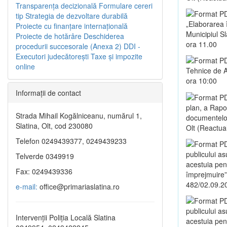
Transparenţa decizională
Formulare cereri
tip
Strategia de dezvoltare durabilă
„Elaborarea 
Proiecte cu finanţare internaţională
Municipiul S
Proiecte de hotărâre
Deschiderea
ora 11.00
procedurii succesorale (Anexa 2)
DDI -
Executori judecătorești
Taxe şi impozite
online
Tehnice de A
ora 10:00
Informaţii de contact
plan, a Rapo
Strada Mihail Kogălniceanu, numărul 1,
documentelor 
Slatina, Olt, cod 230080
Olt (Reactua
Telefon 0249439377, 0249439233
publicului a
Telverde 0349919
acestuia pent
Fax: 0249439336
împrejmuire”,
482/02.09.2
e-mail:
office@primariaslatina.ro
publicului a
Intervenții Poliția Locală Slatina
acestuia pen