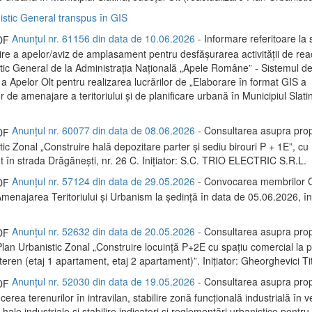
istic General transpus în GIS
Anunțul nr. 61156 din data de 10.06.2026
- Informare referitoare la s
re a apelor/aviz de amplasament pentru desfășurarea activității de rea
tic General de la Administrația Națională „Apele Române” - Sistemul d
a Apelor Olt pentru realizarea lucrărilor de „Elaborare în format GIS a
de amenajare a teritoriului și de planificare urbană în Municipiul Slatin
Anunțul nr. 60077 din data de 08.06.2026
- Consultarea asupra prop
ic Zonal „Construire hală depozitare parter și sediu birouri P + 1E”, cu
în strada Drăgănești, nr. 26 C. Inițiator: S.C. TRIO ELECTRIC S.R.L.
Anunțul nr. 57124 din data de 29.05.2026
- Convocarea membrilor C
menajarea Teritoriului și Urbanism la ședință în data de 05.06.2026, 
Anunțul nr. 52632 din data de 20.05.2026
- Consultarea asupra prop
lan Urbanistic Zonal „Construire locuință P+2E cu spațiu comercial la p
eren (etaj 1 apartament, etaj 2 apartament)”. Inițiator: Gheorghevici Tit
Anunțul nr. 52030 din data de 19.05.2026
- Consultarea asupra prop
erea terenurilor în intravilan, stabilire zonă funcțională industrială în 
e hale industriale și stabilire indicatori și reglementări urbanistice pentru