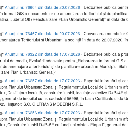
Anunțul nr. 76604 din data de 20.07.2026
- Dezbatere publică pentr
în format GIS a documentelor de amenejare a teritoriului și de planific
latina, Județul Olt (Reactualizare PLan Urbanistic General)” în data de
Anunțul nr. 76467 din data de 20.07.2026
- Convocarea membrilor C
menajarea Teritoriului și Urbanism la ședință în data de 22.07.2026, 
Anunțul nr. 76322 din data de 17.07.2026
- Dezbatere publică a proi
rtului de mediu, Evaluării adecvate pentru „Elaborarea în format GIS a
de amenajare a teritoriului și de planificare urbană în Municipiul Slati
lizare Plan Urbanistic General)”
Anunțul nr. 76257 din data de 17.07.2026
- Raportul informării și con
supra Planului Urbanistic Zonal și Regulamentului Local de Urbanism af
ru „Desființare locuință, construire imobil, locuințe colective D+P+4E și
 generat de imobilul cu nr. cadastral 56996, în baza Certificatului de U
025. Inițiator: S.C. GILTRANS MODERN S.R.L.
Anunțul nr. 76256 din data de 17.07.2026
- Raportul informării și con
supra Planului Urbanistic Zonal și Regulamentului Local de Urbanism af
tru „Construire imobil D+P+5E cu funcțiuni mixte - Etapa I”, generat de 