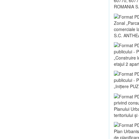
60770, 60771
ROMANIA S.
Zonal „Parca
comerciale la
S.C. ANTHE
publicului -
„Construire 
etajul 2 apa
publicului -
„Inițiere PUZ
privind consu
Planului Urb
teritoriului 
Plan Urbanis
de planificar