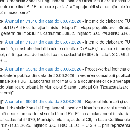
 Plan Urbanistic Zonal și Regulament Local de Urbanism aferent acestui
entru medical P+2E, refacere parțială a împrejmuirii și amenajări ale inc
Z în acest sens”
Anunțul nr. 71516 din data de 06.07.2026
- Intenție de elaborare P
mobil D+P+5E cu funcțiuni mixte - Etapa I” - Etapa pregătitoare - Strada
 generat de imobilul nr. cadastral: 53852. Inițiator: S.C. PADRINO S.R.L
Anunțul nr. 71397 din data de 06.07.2026
- Intenție de elaborare P
locuință, construire imobil locuințe colective D+P+4E și refacere împrej
i, nr. 5, generat de imobilul cu nr. cadastral 56996. Inițiator: S.C. G
.L.
Anunțul nr. 69343 din data de 30.06.2026
- Proces-verbal încheiat c
dezbatere publică din data de 30.06.2026 în vederea consultării publicu
 finale ale PUG: „Elaborarea în format GIS a documentelor de amenaja
și de planificare urbană în Municipiul Slatina, Județul Olt (Reaactualizare
eneral)”
Anunțul nr. 69094 din data de 30.06.2026
- Raportul informării și con
 Plan Urbanistic Zonal și Regulament Local de Urbanism aferent acestui
hală depozitare parter și sediu birouri P+1E”, cu amplasament în strada
r cadastral 54979, Municipiul Slatina, Județul Olt, în baza Certificatulu
 131/11.03.2025. Inițiator: S.C. TRIO ELECTRIC S.R.L. prin reprezentan