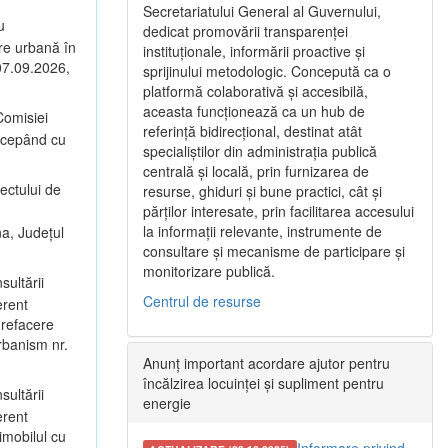
Secretariatului General al Guvernului,
u
dedicat promovării transparenței
are urbană în
instituționale, informării proactive și
 07.09.2026,
sprijinului metodologic. Concepută ca o
platformă colaborativă și accesibilă,
aceasta funcționează ca un hub de
omisiei
referință bidirecțional, destinat atât
începând cu
specialiștilor din administrația publică
centrală și locală, prin furnizarea de
ectului de
resurse, ghiduri și bune practici, cât și
părților interesate, prin facilitarea accesului
la informații relevante, instrumente de
na, Județul
consultare și mecanisme de participare și
monitorizare publică.
sultării
Centrul de resurse
erent
 refacere
rbanism nr.
Anunț important acordare ajutor pentru
încălzirea locuinței și supliment pentru
sultării
energie
erent
imobilul cu