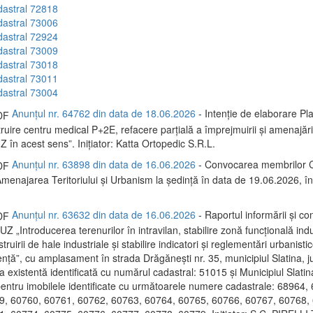
dastral 72818
dastral 73006
dastral 72924
dastral 73009
dastral 73018
dastral 73011
dastral 73004
Anunțul nr. 64762 din data de 18.06.2026
- Intenție de elaborare Pl
uire centru medical P+2E, refacere parțială a împrejmuirii și amenajări 
 în acest sens”. Inițiator: Katta Ortopedic S.R.L.
Anunțul nr. 63898 din data de 16.06.2026
- Convocarea membrilor C
menajarea Teritoriului și Urbanism la ședință în data de 19.06.2026, 
Anunțul nr. 63632 din data de 16.06.2026
- Raportul informării și con
PUZ „Introducerea terenurilor în intravilan, stabilire zonă funcțională indu
ruirii de hale industriale și stabilire indicatori și reglementări urbanisti
ență”, cu amplasament în strada Drăgănești nr. 35, municipiul Slatina, ju
a existentă identificată cu numărul cadastral: 51015 și Municipiul Slatina
 pentru imobilele identificate cu următoarele numere cadastrale: 68964,
9, 60760, 60761, 60762, 60763, 60764, 60765, 60766, 60767, 60768,