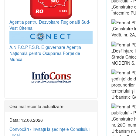
publicului -
„Construire c
Întocmire PU
Agenția pentru Dezvoltare Regională Sud-
Vest Oltenia
„Construire i
Vodă, nr. 2A,
A.N.P.C.P.P.S.R.
E-guvernare
Agenția
„Desființare 
Națională pentru Ocuparea Forței de
Strada Ghioce
Muncă
MODERN S.R
ședinței de 
propunerilor
teritoriului 
Urbanistic G
Cea mai recentă actualizare:
publicului -
„Construire 
Data: 12.06.2026
nr. 26C, numă
Convocări / Invitaţii la şedinţele Consiliului
Urbanism nr.
Local