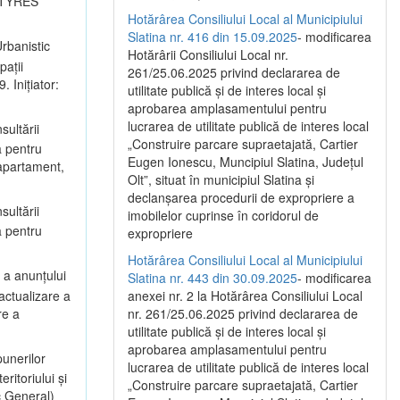
I TYRES
Hotărârea Consiliului Local al Municipiului
Slatina nr. 416 din 15.09.2025
- modificarea
rbanistic
Hotărârii Consiliului Local nr.
pații
261/25.06.2025 privind declararea de
 Inițiator:
utilitate publică și de interes local și
aprobarea amplasamentului pentru
lucrarea de utilitate publică de interes local
sultării
„Construire parcare supraetajată, Cartier
a pentru
Eugen Ionescu, Muncipiul Slatina, Județul
 apartament,
Olt”, situat în municipiul Slatina și
declanșarea procedurii de expropriere a
sultării
imobilelor cuprinse în coridorul de
a pentru
expropriere
Hotărârea Consiliului Local al Municipiului
 a anunțului
Slatina nr. 443 din 30.09.2025
- modificarea
actualizare a
anexei nr. 2 la Hotărârea Consiliului Local
re a
nr. 261/25.06.2025 privind declararea de
utilitate publică şi de interes local şi
aprobarea amplasamentului pentru
unerilor
lucrarea de utilitate publică de interes local
itoriului și
„Construire parcare supraetajată, Cartier
c General)