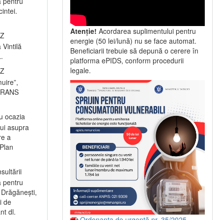
a pentru
intei.
Atenție!
Acordarea suplimentului pentru
UZ
energie (50 lei/lună) nu se face automat.
 Vintilă
Beneficiarii trebuie să depună o cerere în
.
platforma ePIDS, conform procedurii
legale.
UZ
muire”,
ILTRANS
u ocazia
lui asupra
re a
 Plan
sultării
a pentru
 Drăgănești,
i de
t dl.
Ordonanța de urgență nr. 35/2025