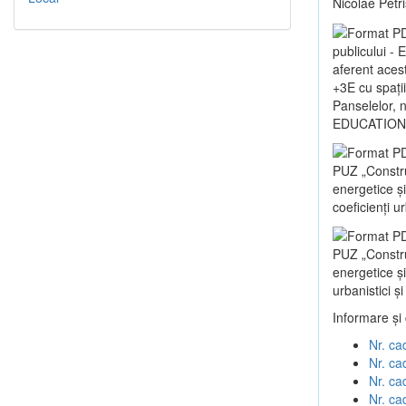
Nicolae Petr
publicului -
aferent aces
+3E cu spații
Panselelor, 
EDUCATIONA
PUZ „Construc
energetice 
coeficienți u
PUZ „Construc
energetice ș
urbanistici ș
Informare și
Nr. ca
Nr. ca
Nr. ca
Nr. ca