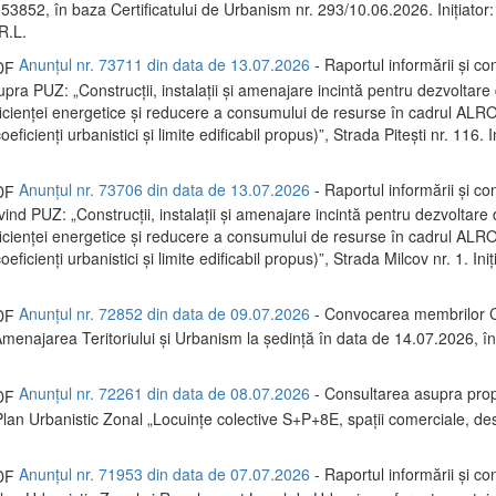
 53852, în baza Certificatului de Urbanism nr. 293/10.06.2026. Inițiator:
R.L.
Anunțul nr. 73711 din data de 13.07.2026
- Raportul informării și con
upra PUZ: „Construcții, instalații și amenajare incintă pentru dezvoltare 
ficienței energetice și reducere a consumului de resurse în cadrul A
eficienți urbanistici și limite edificabil propus)”, Strada Pitești nr. 116. I
Anunțul nr. 73706 din data de 13.07.2026
- Raportul informării și con
ivind PUZ: „Construcții, instalații și amenajare incintă pentru dezvoltare 
ficienței energetice și reducere a consumului de resurse în cadrul 
eficienți urbanistici și limite edificabil propus)”, Strada Milcov nr. 1. Iniț
Anunțul nr. 72852 din data de 09.07.2026
- Convocarea membrilor C
menajarea Teritoriului și Urbanism la ședință în data de 14.07.2026, 
Anunțul nr. 72261 din data de 08.07.2026
- Consultarea asupra prop
Plan Urbanistic Zonal „Locuințe colective S+P+8E, spații comerciale, des
Anunțul nr. 71953 din data de 07.07.2026
- Raportul informării și con