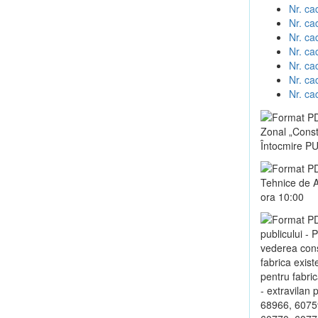
Nr. ca
Nr. ca
Nr. ca
Nr. ca
Nr. ca
Nr. ca
Nr. ca
Zonal „Constr
Întocmire PUZ
Tehnice de A
ora 10:00
publicului - 
vederea const
fabrica exist
pentru fabric
- extravilan
68966, 6075