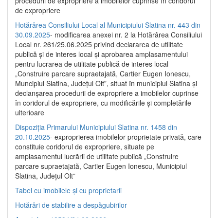
procedurii de expropriere a imobilelor cuprinse în coridorul
de expropriere
Hotărârea Consiliului Local al Municipiului Slatina nr. 443 din
30.09.2025
- modificarea anexei nr. 2 la Hotărârea Consiliului
Local nr. 261/25.06.2025 privind declararea de utilitate
publică şi de interes local şi aprobarea amplasamentului
pentru lucrarea de utilitate publică de interes local
„Construire parcare supraetajată, Cartier Eugen Ionescu,
Muncipiul Slatina, Judeţul Olt”, situat în municipiul Slatina şi
declanşarea procedurii de expropriere a imobilelor cuprinse
în coridorul de expropriere, cu modificările şi completările
ulterioare
Dispoziția Primarului Municipiului Slatina nr. 1458 din
20.10.2025
- exproprierea imobilelor proprietate privată, care
constituie coridorul de expropriere, situate pe
amplasamentul lucrării de utilitate publică „Construire
parcare supraetajată, Cartier Eugen Ionescu, Municipiul
Slatina, Județul Olt”
Tabel cu imobilele și cu proprietarii
Hotărâri de stabilire a despăgubirilor