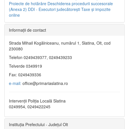
Proiecte de hotărâre
Deschiderea procedurii succesorale
(Anexa 2)
DDI - Executori judecătorești
Taxe şi impozite
online
Informaţii de contact
Strada Mihail Kogălniceanu, numărul 1, Slatina, Olt, cod
230080
Telefon 0249439377, 0249439233
Telverde 0349919
Fax: 0249439336
e-mail:
office@primariaslatina.ro
Intervenții Poliția Locală Slatina
0249954, 0249422245
Instituția Prefectului - Județul Olt