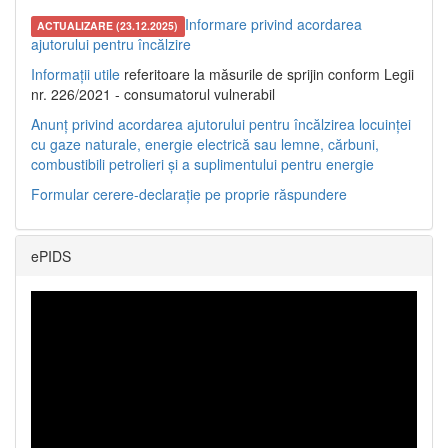
Informare privind acordarea
ACTUALIZARE (23.12.2025)
ajutorului pentru încălzire
Informații utile
referitoare la măsurile de sprijin conform Legii
nr. 226/2021 - consumatorul vulnerabil
Anunț privind acordarea ajutorului pentru încălzirea locuinței
cu gaze naturale, energie electrică sau lemne, cărbuni,
combustibili petrolieri și a suplimentului pentru energie
Formular cerere-declarație pe proprie răspundere
ePIDS