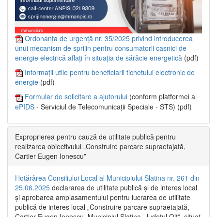
Ordonanța de urgență nr. 35/2025 privind introducerea
unui mecanism de sprijin pentru consumatorii casnici de
energie electrică aflați în situația de sărăcie energetică
(pdf)
Informații utile pentru beneficiarii tichetului electronic de
energie
(pdf)
Formular de solicitare a ajutorului
(conform platformei a
ePIDS
- Serviciul de Telecomunicații Speciale - STS) (pdf)
Exproprierea pentru cauză de utilitate publică pentru
realizarea obiectivului „Construire parcare supraetajată,
Cartier Eugen Ionescu”
Hotărârea Consiliului Local al Municipiului Slatina nr. 261 din
25.06.2025
declararea de utilitate publică și de interes local
și aprobarea amplasamentului pentru lucrarea de utilitate
publică de interes local „Construire parcare supraetajată,
Cartier Eugen Ionescu, Municipiul Slatina, Județul Olt”, situat