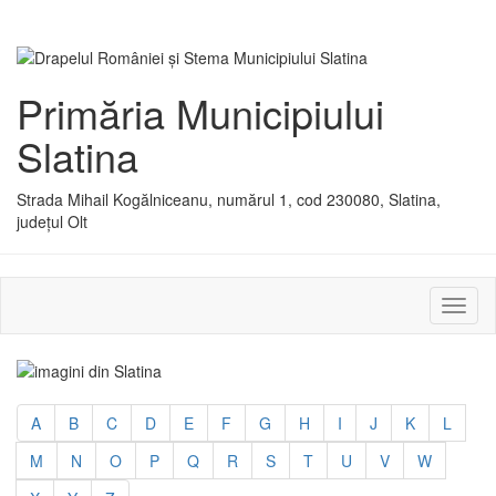
Primăria Municipiului
Slatina
Strada Mihail Kogălniceanu, numărul 1, cod 230080, Slatina,
județul Olt
Activ
sau
dezac
meniu
A
B
C
D
E
F
G
H
I
J
K
L
M
N
O
P
Q
R
S
T
U
V
W