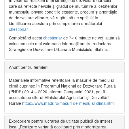
În vederea realizării unei strategii de dezvoltare durabilă
care să reflecte nevoile și gradul de mulțumire al cetățenilor
municipiului privind condițiile existente, precum și prioritățile
de dezvoltare viitoare, vă rugăm să ne sprijiniți în
identificarea acestora prin completarea următorului
chestionar
Completând acest
chestionar
de 7-10 minute ne veți ajuta să
colectam cele mai valoroase informații pentru redactarea
Strategiei de Dezvoltare Urbană a Municipiului Slatina.
Anunț pentru fermieri
Materialele informative referitoare la măsurile de mediu și
climă cuprinse în Programul Național de Dezvoltare Rurală
(PNDR) 2014 – 2020, aferent Campaniei 2021, pot fi
accesate pe site-ul Ministerului Agriculturii și Dezvoltării
Rurale
https://www.madr.ro/masuri-de-mediu-si-clima.html
Expropriere pentru lucrarea de utilitate publică de interes
local „Realizare variantă ocolitoare prin modernizarea