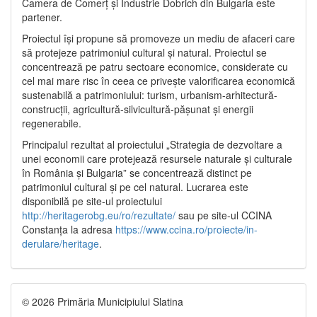
Camera de Comerț și Industrie Dobrich din Bulgaria este
partener.
Proiectul își propune să promoveze un mediu de afaceri care
să protejeze patrimoniul cultural și natural. Proiectul se
concentrează pe patru sectoare economice, considerate cu
cel mai mare risc în ceea ce privește valorificarea economică
sustenabilă a patrimoniului: turism, urbanism-arhitectură-
construcții, agricultură-silvicultură-pășunat și energii
regenerabile.
Principalul rezultat al proiectului „Strategia de dezvoltare a
unei economii care protejează resursele naturale și culturale
în România și Bulgaria” se concentrează distinct pe
patrimoniul cultural și pe cel natural. Lucrarea este
disponibilă pe site-ul proiectului
http://heritagerobg.eu/ro/rezultate/
sau pe site-ul CCINA
Constanța la adresa
https://www.ccina.ro/proiecte/in-
derulare/heritage
.
© 2026 Primăria Municipiului Slatina