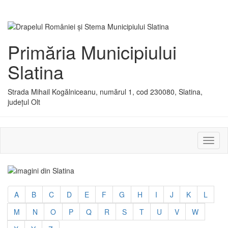
Primăria Municipiului
Slatina
Strada Mihail Kogălniceanu, numărul 1, cod 230080, Slatina,
județul Olt
Activ
sau
dezac
meniu
A
B
C
D
E
F
G
H
I
J
K
L
M
N
O
P
Q
R
S
T
U
V
W