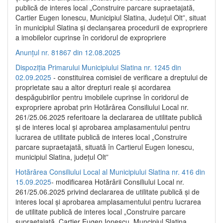
publică de interes local „Construire parcare supraetajată,
Cartier Eugen Ionescu, Municipiul Slatina, Județul Olt”, situat
în municipiul Slatina și declanșarea procedurii de expropriere
a imobilelor cuprinse în coridorul de expropriere
Anunțul nr. 81867 din 12.08.2025
Dispoziția Primarului Municipiului Slatina nr. 1245 din
02.09.2025
- constituirea comisiei de verificare a dreptului de
proprietate sau a altor drepturi reale și acordarea
despăgubirilor pentru imobilele cuprinse în coridorul de
expropriere aprobat prin Hotărârea Consiliului Local nr.
261/25.06.2025 referitoare la declararea de utilitate publică
și de interes local și aprobarea amplasamentului pentru
lucrarea de utilitate publică de interes local „Construire
parcare supraetajată, situată în Cartierul Eugen Ionescu,
municipiul Slatina, județul Olt”
Hotărârea Consiliului Local al Municipiului Slatina nr. 416 din
15.09.2025
- modificarea Hotărârii Consiliului Local nr.
261/25.06.2025 privind declararea de utilitate publică și de
interes local și aprobarea amplasamentului pentru lucrarea
de utilitate publică de interes local „Construire parcare
supraetajată, Cartier Eugen Ionescu, Muncipiul Slatina,