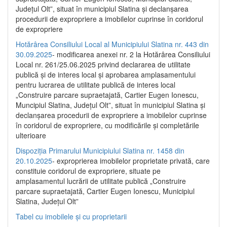
Județul Olt”, situat în municipiul Slatina și declanșarea
procedurii de expropriere a imobilelor cuprinse în coridorul
de expropriere
Hotărârea Consiliului Local al Municipiului Slatina nr. 443 din
30.09.2025
- modificarea anexei nr. 2 la Hotărârea Consiliului
Local nr. 261/25.06.2025 privind declararea de utilitate
publică şi de interes local şi aprobarea amplasamentului
pentru lucrarea de utilitate publică de interes local
„Construire parcare supraetajată, Cartier Eugen Ionescu,
Muncipiul Slatina, Judeţul Olt”, situat în municipiul Slatina şi
declanşarea procedurii de expropriere a imobilelor cuprinse
în coridorul de expropriere, cu modificările şi completările
ulterioare
Dispoziția Primarului Municipiului Slatina nr. 1458 din
20.10.2025
- exproprierea imobilelor proprietate privată, care
constituie coridorul de expropriere, situate pe
amplasamentul lucrării de utilitate publică „Construire
parcare supraetajată, Cartier Eugen Ionescu, Municipiul
Slatina, Județul Olt”
Tabel cu imobilele și cu proprietarii