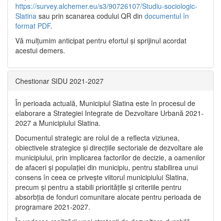
https://survey.alchemer.eu/s3/90726107/Studiu-sociologic-
Slatina
sau prin scanarea codului QR din
documentul în
format PDF
.
Vă mulţumim anticipat pentru efortul şi sprijinul acordat
acestui demers.
Chestionar SIDU 2021-2027
În perioada actuală, Municipiul Slatina este în procesul de
elaborare a Strategiei Integrate de Dezvoltare Urbană 2021‐
2027 a Municipiului Slatina.
Documentul strategic are rolul de a reflecta viziunea,
obiectivele strategice și direcțiile sectoriale de dezvoltare ale
municipiului, prin implicarea factorilor de decizie, a oamenilor
de afaceri și populației din municipiu, pentru stabilirea unui
consens în ceea ce privește viitorul municipiului Slatina,
precum și pentru a stabili prioritățile și criteriile pentru
absorbția de fonduri comunitare alocate pentru perioada de
programare 2021-2027.