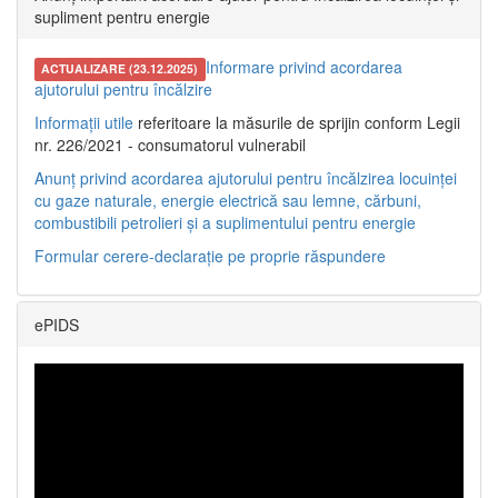
supliment pentru energie
Informare privind acordarea
ACTUALIZARE (23.12.2025)
ajutorului pentru încălzire
Informații utile
referitoare la măsurile de sprijin conform Legii
nr. 226/2021 - consumatorul vulnerabil
Anunț privind acordarea ajutorului pentru încălzirea locuinței
cu gaze naturale, energie electrică sau lemne, cărbuni,
combustibili petrolieri și a suplimentului pentru energie
Formular cerere-declarație pe proprie răspundere
ePIDS