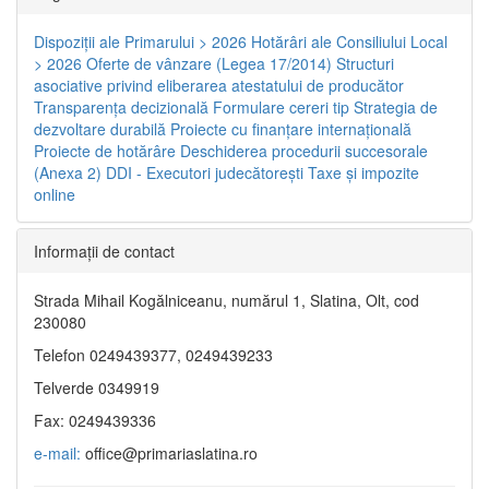
Dispoziţii ale Primarului > 2026
Hotărâri ale Consiliului Local
> 2026
Oferte de vânzare (Legea 17/2014)
Structuri
asociative privind eliberarea atestatului de producător
Transparenţa decizională
Formulare cereri tip
Strategia de
dezvoltare durabilă
Proiecte cu finanţare internaţională
Proiecte de hotărâre
Deschiderea procedurii succesorale
(Anexa 2)
DDI - Executori judecătorești
Taxe şi impozite
online
Informaţii de contact
Strada Mihail Kogălniceanu, numărul 1, Slatina, Olt, cod
230080
Telefon 0249439377, 0249439233
Telverde 0349919
Fax: 0249439336
e-mail:
office@primariaslatina.ro