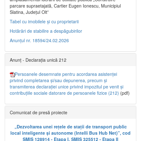
parcare supraetajată, Cartier Eugen Ionescu, Municipiul
Slatina, Județul Olt”
Tabel cu imobilele și cu proprietarii
Hotărâri de stabilire a despăgubirilor
Anunțul nr. 18594/24.02.2026
Anunț - Declarația unică 212
Persoanele desemnate pentru acordarea asistenței
privind completarea și/sau depunerea, precum și
transmiterea declarației unice privind impozitul pe venit și
contribuțiile sociale datorare de persoanele fizice (212)
(pdf)
Comunicat de presă proiecte
„Dezvoltarea unei rețele de stații de transport public
local inteligente și autonome (Intelli Bus Hub Net)”, cod
SMIS 128914 - Etapa I, SMIS 325512 - Etapa II