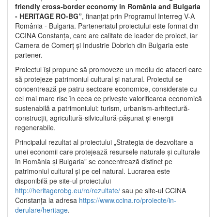
friendly cross-border economy in România and Bulgaria
- HERITAGE RO-BG”
, finanțat prin Programul Interreg V-A
România - Bulgaria. Parteneriatul proiectului este format din
CCINA Constanța, care are calitate de leader de proiect, iar
Camera de Comerț și Industrie Dobrich din Bulgaria este
partener.
Proiectul își propune să promoveze un mediu de afaceri care
să protejeze patrimoniul cultural și natural. Proiectul se
concentrează pe patru sectoare economice, considerate cu
cel mai mare risc în ceea ce privește valorificarea economică
sustenabilă a patrimoniului: turism, urbanism-arhitectură-
construcții, agricultură-silvicultură-pășunat și energii
regenerabile.
Principalul rezultat al proiectului „Strategia de dezvoltare a
unei economii care protejează resursele naturale și culturale
în România și Bulgaria” se concentrează distinct pe
patrimoniul cultural și pe cel natural. Lucrarea este
disponibilă pe site-ul proiectului
http://heritagerobg.eu/ro/rezultate/
sau pe site-ul CCINA
Constanța la adresa
https://www.ccina.ro/proiecte/in-
derulare/heritage
.