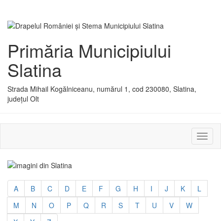
Primăria Municipiului
Slatina
Strada Mihail Kogălniceanu, numărul 1, cod 230080, Slatina,
județul Olt
Activ
sau
dezac
meniu
A
B
C
D
E
F
G
H
I
J
K
L
M
N
O
P
Q
R
S
T
U
V
W