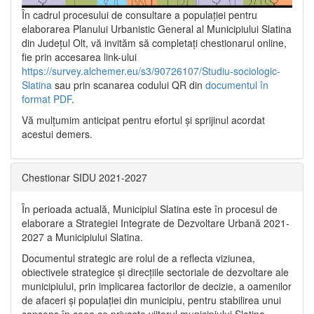
În cadrul procesului de consultare a populaţiei pentru
elaborarea Planului Urbanistic General al Municipiului Slatina
din Județul Olt, vă invităm să completați chestionarul online,
fie prin accesarea link-ului
https://survey.alchemer.eu/s3/90726107/Studiu-sociologic-
Slatina
sau prin scanarea codului QR din
documentul în
format PDF
.
Vă mulţumim anticipat pentru efortul şi sprijinul acordat
acestui demers.
Chestionar SIDU 2021-2027
În perioada actuală, Municipiul Slatina este în procesul de
elaborare a Strategiei Integrate de Dezvoltare Urbană 2021‐
2027 a Municipiului Slatina.
Documentul strategic are rolul de a reflecta viziunea,
obiectivele strategice și direcțiile sectoriale de dezvoltare ale
municipiului, prin implicarea factorilor de decizie, a oamenilor
de afaceri și populației din municipiu, pentru stabilirea unui
consens în ceea ce privește viitorul municipiului Slatina,