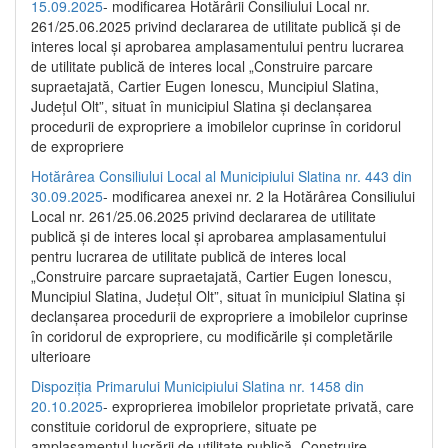
15.09.2025
- modificarea Hotărârii Consiliului Local nr.
261/25.06.2025 privind declararea de utilitate publică și de
interes local și aprobarea amplasamentului pentru lucrarea
de utilitate publică de interes local „Construire parcare
supraetajată, Cartier Eugen Ionescu, Muncipiul Slatina,
Județul Olt”, situat în municipiul Slatina și declanșarea
procedurii de expropriere a imobilelor cuprinse în coridorul
de expropriere
Hotărârea Consiliului Local al Municipiului Slatina nr. 443 din
30.09.2025
- modificarea anexei nr. 2 la Hotărârea Consiliului
Local nr. 261/25.06.2025 privind declararea de utilitate
publică şi de interes local şi aprobarea amplasamentului
pentru lucrarea de utilitate publică de interes local
„Construire parcare supraetajată, Cartier Eugen Ionescu,
Muncipiul Slatina, Judeţul Olt”, situat în municipiul Slatina şi
declanşarea procedurii de expropriere a imobilelor cuprinse
în coridorul de expropriere, cu modificările şi completările
ulterioare
Dispoziția Primarului Municipiului Slatina nr. 1458 din
20.10.2025
- exproprierea imobilelor proprietate privată, care
constituie coridorul de expropriere, situate pe
amplasamentul lucrării de utilitate publică „Construire