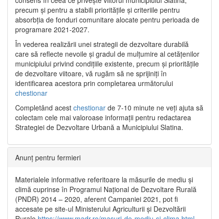
precum și pentru a stabili prioritățile și criteriile pentru
absorbția de fonduri comunitare alocate pentru perioada de
programare 2021-2027.
În vederea realizării unei strategii de dezvoltare durabilă
care să reflecte nevoile și gradul de mulțumire al cetățenilor
municipiului privind condițiile existente, precum și prioritățile
de dezvoltare viitoare, vă rugăm să ne sprijiniți în
identificarea acestora prin completarea următorului
chestionar
Completând acest
chestionar
de 7-10 minute ne veți ajuta să
colectam cele mai valoroase informații pentru redactarea
Strategiei de Dezvoltare Urbană a Municipiului Slatina.
Anunț pentru fermieri
Materialele informative referitoare la măsurile de mediu și
climă cuprinse în Programul Național de Dezvoltare Rurală
(PNDR) 2014 – 2020, aferent Campaniei 2021, pot fi
accesate pe site-ul Ministerului Agriculturii și Dezvoltării
Rurale
https://www.madr.ro/masuri-de-mediu-si-clima.html